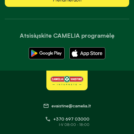
Atsisiųskite CAMELIA programėlę
evaistine@camelia.lt
+370 697 03000
I-V 08:00 - 18:00