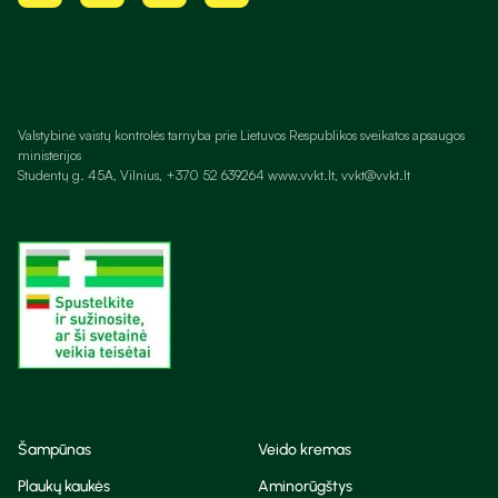
Valstybinė vaistų kontrolės tarnyba prie Lietuvos Respublikos sveikatos apsaugos
ministerijos
Studentų g. 45A, Vilnius, +370 52 639264 www.vvkt.lt, vvkt@vvkt.lt
Šampūnas
Veido kremas
Plaukų kaukės
Aminorūgštys