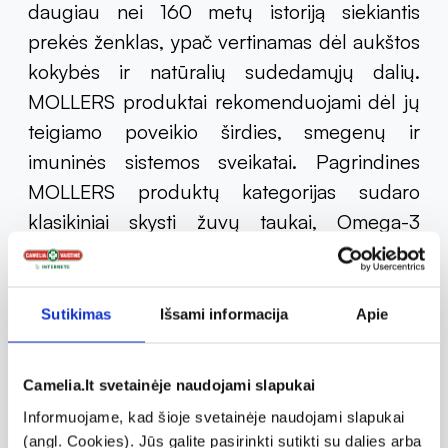
daugiau nei 160 metų istoriją siekiantis
prekės ženklas, ypač vertinamas dėl aukštos
kokybės ir natūralių sudedamųjų dalių.
MOLLERS produktai rekomenduojami dėl jų
teigiamo poveikio širdies, smegenų ir
imuninės sistemos sveikatai. Pagrindines
MOLLERS produktų kategorijas sudaro
klasikiniai skysti žuvų taukai, Omega-3
kapsulės, žuvų taukai vaikams, skirti palaikyti
normalią smegenų funkciją ir regėjimą,
kramtomosios tabletės vaikams, galinčios
Sutikimas
Išsami informacija
Apie
padėti palaikyti imunitetą ir sveiką vystymąsi,
taip pat multivitaminų kompleksai ir
Camelia.lt svetainėje naudojami slapukai
imuniteto stiprinimui skirti papildai.
Informuojame, kad šioje svetainėje naudojami slapukai
(angl. Cookies). Jūs galite pasirinkti sutikti su dalies arba