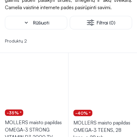
galintis padėti palaikyti širdies, smegenų ir akių sveikatą.
Nepaisant privalumų, svarbu prisiminti, kad vitaminai,
Camelia vaistinė internete padės pasirūpinti savimi.
mineralai ir maisto papildai nėra skirti pakeisti subalansuotą
mitybą. Juos svarbu vartoti tinkamai ir atsakingai.
expand_more
Rūšiuoti
Filtrai (0)
Produktų 2
-35% *
-40% *
MOLLERS maisto papildas
MOLLERS maisto papildas
OMEGA-3 STRONG
OMEGA-3 TEENS, 28