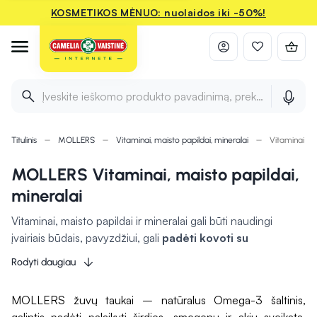
KOSMETIKOS MĖNUO: nuolaidos iki -50%!
Įveskite ieškomo produkto pavadinimą, prekės ženklą ir 
Titulinis
MOLLERS
Vitaminai, maisto papildai, mineralai
Vitaminai ir 
MOLLERS Vitaminai, maisto papildai,
mineralai
Vitaminai, maisto papildai ir mineralai gali būti naudingi
įvairiais būdais, pavyzdžiui, gali
padėti kovoti su
infekcijomis, žaizdų gijimu, stiprinti kaulus ir reguliuoti
Rodyti daugiau
hormonų veiklą.
Be to, jie gali prisidėti prie maistinių
medžiagų trūkumo papildymo, sveikatos stiprinimo bei
MOLLERS žuvų taukai – natūralus Omega-3 šaltinis,
energijos palaikymo.