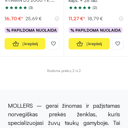
VITAMIN D3 2000 TV,
...
kaps. + 28 tab.
(3)
(2)
Įvertinimas 5.0 iš 5
Įvertinimas 5.0 iš 5
16,70 €*
25,69 €
11,27 €*
18,79 €
% PAPILDOMA NUOLAIDA
% PAPILDOMA NUOLAIDA
Į krepšelį
Į krepšelį
Rodoma prekių 2 iš 2
MOLLERS – gerai žinomas ir pažįstamas
norvegiškas prekės ženklas, kuris
specializuojasi žuvų taukų gamyboje. Tai