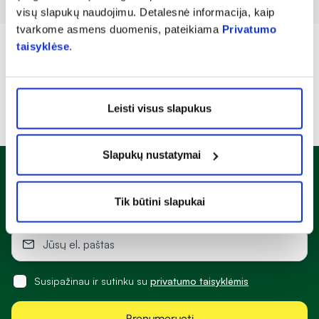
visų slapukų naudojimu. Detalesnė informacija, kaip
tvarkome asmens duomenis, pateikiama
Privatumo
taisyklėse
.
Leisti visus slapukus
Slapukų nustatymai
Naujienlaiškis
Sužinok apie nuolaidas ir specialius pasiūlymus!
Tik būtini slapukai
Susipažinau ir sutinku su
privatumo taisyklėmis
Prenumeruoti