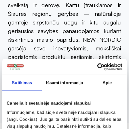
sveikatą ir gerovę. Kartu įtraukiamos ir
Šiaurės regionų gėrybės – natūralioje
gamtoje sirpstančių uogų ir kitų augalų
geriausios savybės panaudojamos kuriant
išskirtinius maisto papildus. NEW NORDIC
garsėja savo inovatyviomis, moksliškai
pagrįstomis produktų serijomis, skirtomis
svorio kontrolės, grožio ir bendros sveikatos
palaikymui. Įmonė yra įsipareigojusi gaminti
aukštos kokybės, tvarius produktus,
Sutikimas
Išsami informacija
Apie
remiantis atsakingu žaliavų ūkiu ir gamtai
draugiškais gamybos procesais.
Camelia.lt svetainėje naudojami slapukai
Informuojame, kad šioje svetainėje naudojami slapukai
(angl. Cookies). Jūs galite pasirinkti sutikti su dalies arba
visų slapukų naudojimu. Detalesnė informacija, kaip