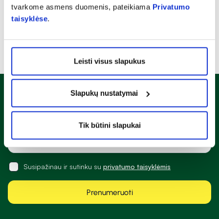
tvarkome asmens duomenis, pateikiama
Privatumo
taisyklėse
.
Leisti visus slapukus
Slapukų nustatymai
Naujienlaiškis
Sužinok apie nuolaidas ir specialius pasiūlymus!
Tik būtini slapukai
Susipažinau ir sutinku su
privatumo taisyklėmis
Prenumeruoti