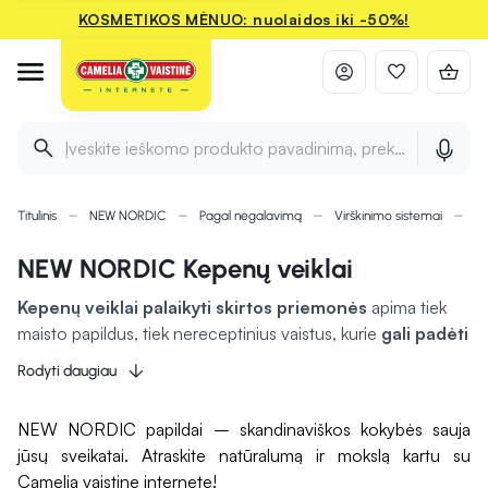
KOSMETIKOS MĖNUO: nuolaidos iki -50%!
Įveskite ieškomo produkto pavadinimą, prekės ženklą ir 
Titulinis
NEW NORDIC
Pagal negalavimą
Virškinimo sistemai
Ke
NEW NORDIC Kepenų veiklai
Kepenų veiklai palaikyti skirtos priemonės
apima tiek
maisto papildus, tiek nereceptinius vaistus, kurie
gali padėti
pagerinti kepenų funkciją ir apsaugoti šiuos organus
Rodyti daugiau
nuo pažeidimų.
Dažniausiai naudojami papildai, kuriuose
yra antioksidantų, tokių kaip vitaminas E ir C, kurie gali padėti
NEW NORDIC papildai – skandinaviškos kokybės sauja
neutralizuoti laisvuosius radikalus ir sumažinti oksidacinį
jūsų sveikatai. Atraskite natūralumą ir mokslą kartu su
stresą kepenyse. Nereceptiniai vaistai gali būti skirti
Camelia vaistine internete!