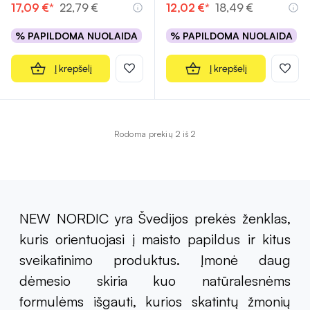
17,09 €*
22,79 €
12,02 €*
18,49 €
% PAPILDOMA NUOLAIDA
% PAPILDOMA NUOLAIDA
Į krepšelį
Į krepšelį
Rodoma prekių 2 iš 2
NEW NORDIC yra Švedijos prekės ženklas,
kuris orientuojasi į maisto papildus ir kitus
sveikatinimo produktus. Įmonė daug
dėmesio skiria kuo natūralesnėms
formulėms išgauti, kurios skatintų žmonių