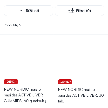
palengvinti kepenų veiklos sutrikimus, pavyzdžiui, esant
virškinimo problemoms ar diskomfortui. Vartojant šias
expand_more
Rūšiuoti
Filtrai (0)
priemones, svarbu laikytis rekomenduojamų dozių ir, esant
bet kokiems sveikatos sutrikimams, kreiptis į gydytoją.
Produktų 2
-25% *
-35% *
NEW NORDIC maisto
NEW NORDIC maisto
papildas ACTIVE LIVER
papildas ACTIVE LIVER, 30
GUMMIES, 60 guminukų
tab.