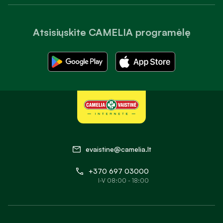
Atsisiųskite CAMELIA programėlę
evaistine@camelia.lt
+370 697 03000
I-V 08:00 - 18:00