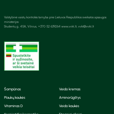
Valstybinė vaistų kontrolės tarnyba prie Lietuvos Respublikos sveikatos apsaugos
ministerijos
Studentų g. 45A, Vilnius, +370 52 639264 www.vvkt.lt, vvkt@vvkt.lt
Šampūnas
Veido kremas
Plaukų kaukės
Aminorūgštys
Vitaminas D
Veido kaukės