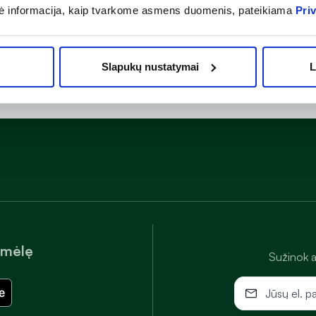
ė informacija, kaip tvarkome asmens duomenis, pateikiama
Pri
Slapukų nustatymai
L
amėlę
Sužinok a