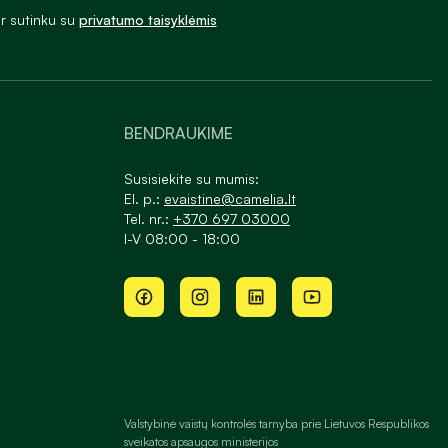
ir sutinku su
privatumo taisyklėmis
BENDRAUKIME
Susisiekite su mumis:
El. p.:
evaistine@camelia.lt
Tel. nr.:
+370 697 03000
I-V 08:00 - 18:00
Valstybinė vaistų kontrolės tarnyba prie Lietuvos Respublikos
sveikatos apsaugos ministerijos