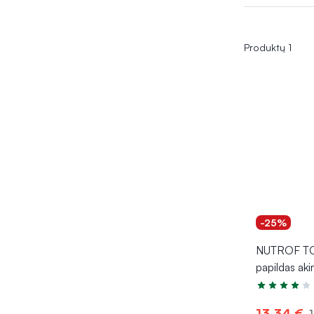
Produktų 1
-25%
NUTROF TO
papildas aki
Įvertinimas 4
13,34 €