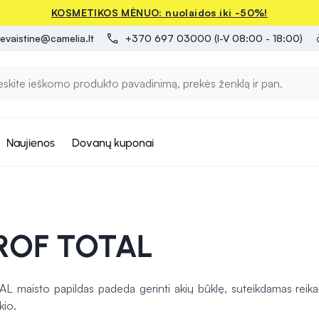
KOSMETIKOS MĖNUO: nuolaidos iki -50%!
evaistine@camelia.lt
+370 697 03000 (I-V 08:00 - 18:00)
Naujienos
Dovanų kuponai
ROF TOTAL
maisto papildas padeda gerinti akių būklę, suteikdamas reikali
kio.