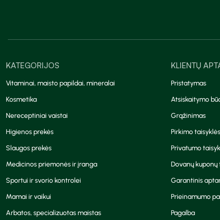
KATEGORIJOS
KLIENTŲ AP
Vitaminai, maisto papildai, mineralai
Pristatymas
Kosmetika
Atsiskaitymo bū
Nereceptiniai vaistai
Grąžinimas
Higienos prekės
Pirkimo taisyklė
Slaugos prekės
Privatumo taisyk
Medicinos priemonės ir įranga
Dovanų kuponų t
Sportui ir svorio kontrolei
Garantinis apt
Mamai ir vaikui
Prieinamumo pa
Arbatos, specializuotas maistas
Pagalba