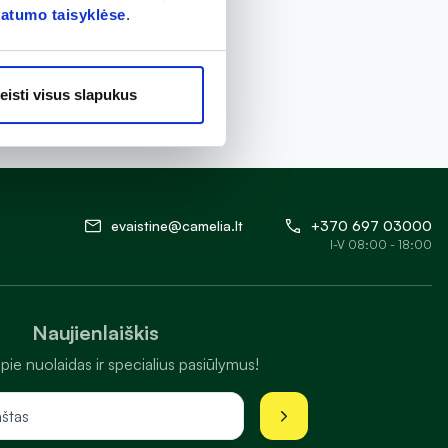
vatumo taisyklėse
.
eisti visus slapukus
evaistine@camelia.lt
+370 697 03000
I-V 08:00 - 18:00
Naujienlaiškis
pie nuolaidas ir specialius pasiūlymus!