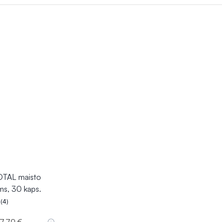
TAL maisto
ms, 30 kaps.
(4)
.3 iš 5