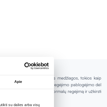
 antioksidantų. Jame esančios medžiagos, tokios kaip
Apie
as taip pat gali padėti išvengti regėjimo pablogėjimo dėl
iems, kurie nori palaikyti normalų regėjimą ir užkirsti
tikti su dalies arba visų