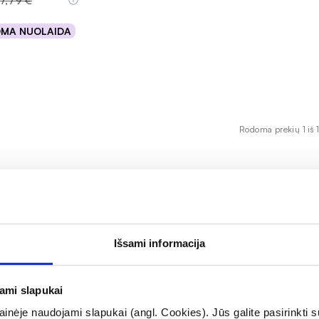
17,79 €
OMA NUOLAIDA
epšelį
Rodoma prekių 1 iš 1
ėjimui palaikyti, suteikiant akims svarbių vitaminų ir
Išsami informacija
 akis nuo laisvųjų radikalų ir senėjimo procesų. Šis papild
mpiuterio naudojimo. NUTROF TOTAL yra puikus pasirinkimas t
jami slapukai
inėje naudojami slapukai (angl. Cookies). Jūs galite pasirinkti su