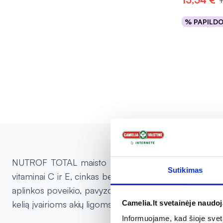
% PAPILD
Į kr
NUTROF TOTAL maisto papildas sukurtas normaliam reg
Sutikimas
vitaminai C ir E, cinkas bei liuteinas, padeda apsaugoti
aplinkos poveikio, pavyzdžiui, saulės ar ilgalaikio ko
Camelia.lt svetainėje naudo
kelią įvairioms akių ligoms.
Informuojame, kad šioje sveta