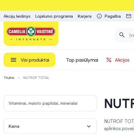
Akcijų leidinys
Lojalumo programa
Karjera
Pagalba
Visi produktai
Top pasiūlymai
Akcijos
Titulinis
NUTROF TOTAL
NUT
Vitaminai, maisto papildai, mineralai
NUTROF TOTAL 
Kaina
aplinkos povei