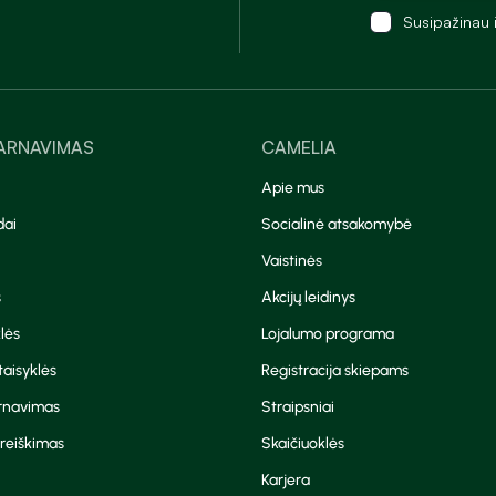
Susipažinau 
TARNAVIMAS
CAMELIA
Apie mus
dai
Socialinė atsakomybė
Vaistinės
s
Akcijų leidinys
lės
Lojalumo programa
aisyklės
Registracija skiepams
arnavimas
Straipsniai
reiškimas
Skaičiuoklės
Karjera