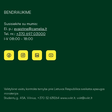
BENDRAUKIME
Susisiekite su mumis:
El. p.:
evaistine@camelia.lt
Tel. nr.:
+370 697 03000
I-V 08:00 - 18:00
Valstybinė vaistų kontrolės tarnyba prie Lietuvos Respublikos sveikatos apsaugos
ministerijos
Studentų g. 45A, Vilnius, +370 52 639264 www.vvkt.lt, vvkt@vvkt.lt