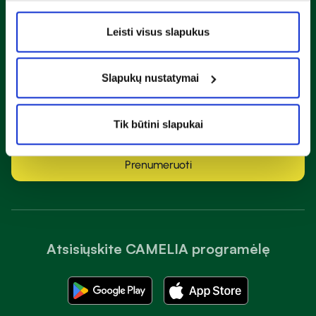
Naujienlaiškis
Leisti visus slapukus
Sužinok apie nuolaidas ir specialius pasiūlymus!
Slapukų nustatymai
Tik būtini slapukai
Susipažinau ir sutinku su
privatumo taisyklėmis
Prenumeruoti
Atsisiųskite CAMELIA programėlę