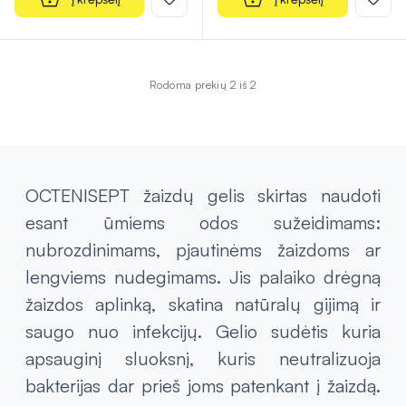
Rodoma prekių 2 iš 2
OCTENISEPT žaizdų gelis skirtas naudoti
esant ūmiems odos sužeidimams:
nubrozdinimams, pjautinėms žaizdoms ar
lengviems nudegimams. Jis palaiko drėgną
žaizdos aplinką, skatina natūralų gijimą ir
saugo nuo infekcijų. Gelio sudėtis kuria
apsauginį sluoksnį, kuris neutralizuoja
bakterijas dar prieš joms patenkant į žaizdą.