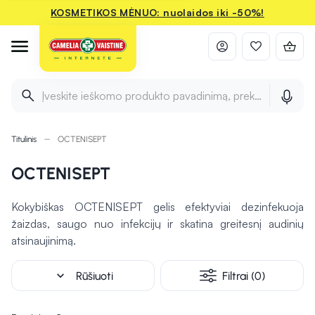
KOSMETIKOS MĖNUO: nuolaidos iki -50%!
Įveskite ieškomo produkto pavadinimą, prekės ženklą ir 
Titulinis
OCTENISEPT
OCTENISEPT
Kokybiškas OCTENISEPT gelis efektyviai dezinfekuoja
žaizdas, saugo nuo infekcijų ir skatina greitesnį audinių
atsinaujinimą.
expand_more
Rūšiuoti
Filtrai (0)