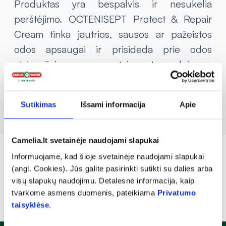
Produktas yra bespalvis ir nesukelia
perštėjimo. OCTENISEPT Protect & Repair
Cream tinka jautrios, sausos ar pažeistos
odos apsaugai ir prisideda prie odos
atsinaujinimo proceso, taip pat naudojamas
odai su bėrimais nuo vystyklų kūdikiams nuo
6 mėnesių.
Sutikimas
Išsami informacija
Apie
Camelia.lt svetainėje naudojami slapukai
Informuojame, kad šioje svetainėje naudojami slapukai
(angl. Cookies). Jūs galite pasirinkti sutikti su dalies arba
visų slapukų naudojimu. Detalesnė informacija, kaip
tvarkome asmens duomenis, pateikiama
Privatumo
taisyklėse
.