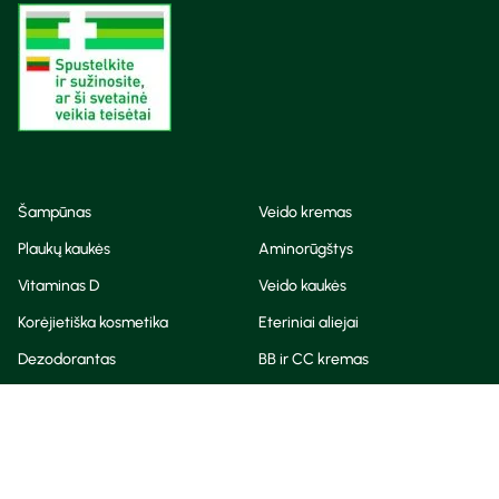
Šampūnas
Veido kremas
Plaukų kaukės
Aminorūgštys
Vitaminas D
Veido kaukės
Korėjietiška kosmetika
Eteriniai aliejai
Dezodorantas
BB ir CC kremas
Visos teisės saugomos
Privatumo taisyklės
Slapukų politika
© Camelia 2026