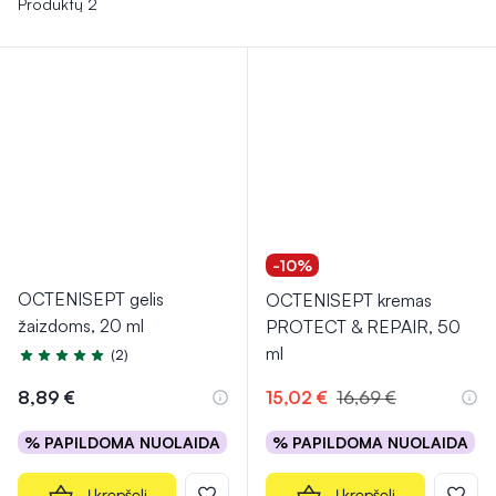
Produktų 2
-10%
OCTENISEPT gelis
OCTENISEPT kremas
žaizdoms, 20 ml
PROTECT & REPAIR, 50
ml
(2)
Įvertinimas 5.0 iš 5
8,89 €
15,02 €
16,69 €
% PAPILDOMA NUOLAIDA
% PAPILDOMA NUOLAIDA
Į krepšelį
Į krepšelį