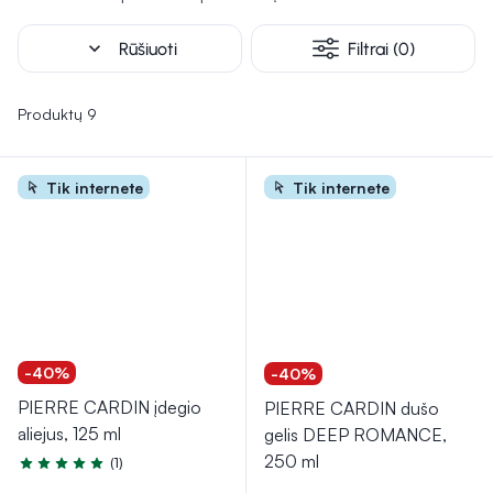
expand_more
Rūšiuoti
Filtrai (0)
Produktų 9
Tik internete
Tik internete
-40%
-40%
PIERRE CARDIN įdegio
PIERRE CARDIN dušo
aliejus, 125 ml
gelis DEEP ROMANCE,
250 ml
(1)
Įvertinimas 5.0 iš 5