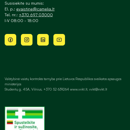
Susisiekite su mumis:
El. p.:
evaistine@camelia.lt
Tel. nr.:
+370 697 03000
I-V 08:00 - 18:00
Valstybinė vaistų kontrolės tarnyba prie Lietuvos Respublikos sveikatos apsaugos
ministerijos
Studentų g. 45A, Vilnius, +370 52 639264 www.vvkt.lt, vvkt@vvkt.lt