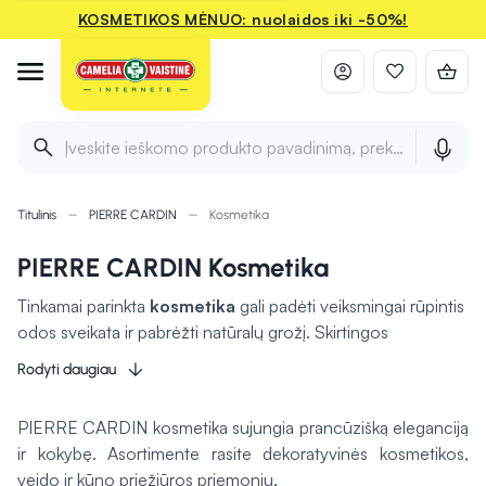
KOSMETIKOS MĖNUO: nuolaidos iki -50%!
Įveskite ieškomo produkto pavadinimą, prekės ženklą ir 
Titulinis
PIERRE CARDIN
Kosmetika
PIERRE CARDIN Kosmetika
Tinkamai parinkta
kosmetika
gali padėti veiksmingai rūpintis
odos sveikata ir pabrėžti natūralų grožį. Skirtingos
priemonės gali padėti drėkinti, apsaugoti nuo išorinių
Rodyti daugiau
veiksnių ir suteikti odai švytėjimo. Tiek kasdienės priežiūros,
tiek dekoratyvinės priemonės leis išreikšti savo stilių bei
PIERRE CARDIN kosmetika sujungia prancūzišką eleganciją
jaustis geriau. Rūpestingai pasirinkta kosmetika
gali
ir kokybę. Asortimente rasite dekoratyvinės kosmetikos,
pagerinti odos būklę
ir suteikti pasitikėjimo kasdien.
veido ir kūno priežiūros priemonių.