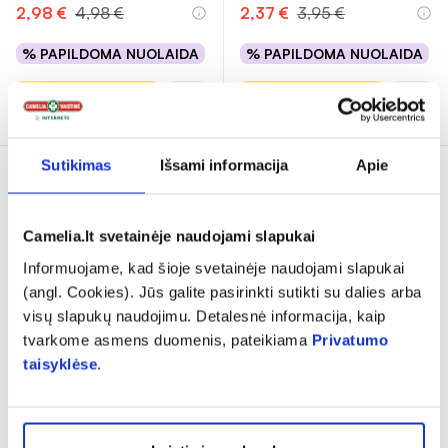
2,98 €
4,98 €
2,37 €
3,95 €
% PAPILDOMA NUOLAIDA
% PAPILDOMA NUOLAIDA
Į krepšelį
Į krepšelį
Sutikimas
Išsami informacija
Apie
Tik internete
Camelia.lt svetainėje naudojami slapukai
Informuojame, kad šioje svetainėje naudojami slapukai
(angl. Cookies). Jūs galite pasirinkti sutikti su dalies arba
visų slapukų naudojimu. Detalesnė informacija, kaip
tvarkome asmens duomenis, pateikiama
Privatumo
-40%
taisyklėse
.
PIERRE CARDIN
apsauginis kūno kremas
nuo saulės SUN, SPF30,
...
(2)