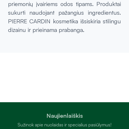
priemonių įvairiems odos tipams. Produktai
sukurti naudojant pažangius ingredientus.
PIERRE CARDIN kosmetika išsiskiria stilingu
dizainu ir prieinama prabanga.
Naujienlaiškis
Sužinok apie nuolaidas ir specialius pasiūlymus!