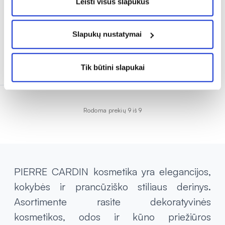
Leisti visus slapukus
Įvertinimas 5.0 iš 5
4,18 €
6,98 €
Slapukų nustatymai
% PAPILDOMA NUOLAIDA
Išparduota
Tik būtini slapukai
Rodoma prekių 9 iš 9
PIERRE CARDIN kosmetika yra elegancijos,
kokybės ir prancūziško stiliaus derinys.
Asortimente rasite dekoratyvinės
kosmetikos, odos ir kūno priežiūros