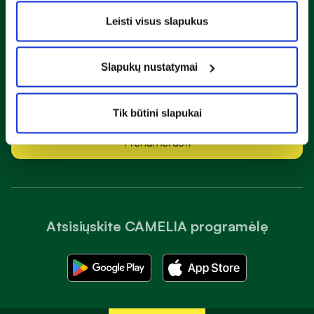
Naujienlaiškis
Leisti visus slapukus
Sužinok apie nuolaidas ir specialius pasiūlymus!
Slapukų nustatymai
Susipažinau ir sutinku su
privatumo taisyklėmis
Tik būtini slapukai
Prenumeruoti
Atsisiųskite CAMELIA programėlę