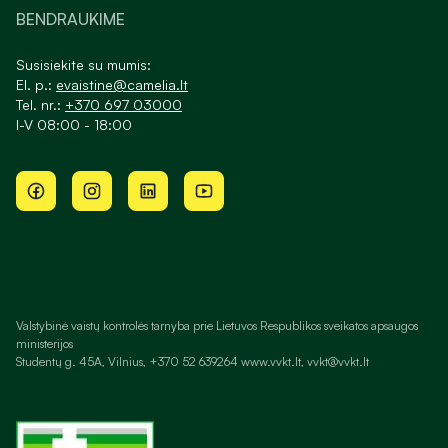
BENDRAUKIME
Susisiekite su mumis:
El. p.:
evaistine@camelia.lt
Tel. nr.:
+370 697 03000
I-V 08:00 - 18:00
Valstybinė vaistų kontrolės tarnyba prie Lietuvos Respublikos sveikatos apsaugos
ministerijos
Studentų g. 45A, Vilnius, +370 52 639264 www.vvkt.lt, vvkt@vvkt.lt