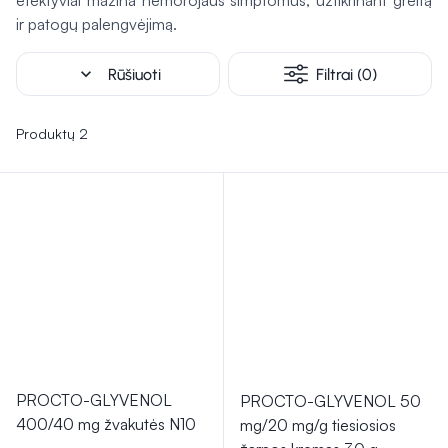
efektyviai mažina hemorojaus simptomus, užtikrinant greitą
informaciniame lapelyje pateiktų instrukcijų. Tinkamai
ir patogų palengvėjimą.
naudojami, jie paprastai turi mažiau šalutinių poveikių ir yra
pritaikyti dažniausioms sveikatos problemoms, tačiau
expand_more
Rūšiuoti
Filtrai (0)
kiekvienas vaistas gali sukelti tam tikrų šalutinių poveikių,
todėl svarbu juos vartoti atsargiai.
Produktų 2
PROCTO-GLYVENOL
PROCTO-GLYVENOL 50
400/40 mg žvakutės N10
mg/20 mg/g tiesiosios