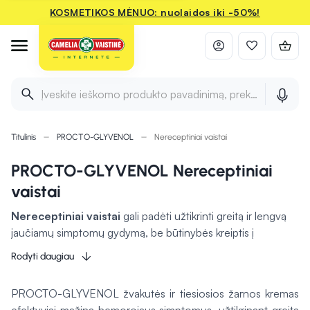
KOSMETIKOS MĖNUO: nuolaidos iki -50%!
Įveskite ieškomo produkto pavadinimą, prekės ženklą ir 
Titulinis
PROCTO-GLYVENOL
Nereceptiniai vaistai
PROCTO-GLYVENOL Nereceptiniai
vaistai
Nereceptiniai vaistai
gali padėti užtikrinti greitą ir lengvą
jaučiamų simptomų gydymą, be būtinybės kreiptis į
gydytoją. Jie
gali efektyviai palengvinti įprastus
Rodyti daugiau
sveikatos sutrikimus
, tokius kaip peršalimas, alergija,
virškinimo problemos ar skausmas. Šie vaistai yra
saugūs
PROCTO-GLYVENOL žvakutės ir tiesiosios žarnos kremas
vartoti trumpalaikiam simptomų mažinimui
, laikantis