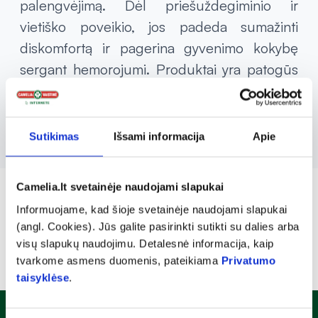
palengvėjimą. Dėl priešuždegiminio ir
vietiško poveikio, jos padeda sumažinti
diskomfortą ir pagerina gyvenimo kokybę
sergant hemorojumi. Produktai yra patogūs
naudoti ir gali būti taikomi tiek išorinėms,
tiek vidinėms hemorojaus formoms.
Sutikimas
Išsami informacija
Apie
Camelia.lt svetainėje naudojami slapukai
Informuojame, kad šioje svetainėje naudojami slapukai
(angl. Cookies). Jūs galite pasirinkti sutikti su dalies arba
visų slapukų naudojimu. Detalesnė informacija, kaip
tvarkome asmens duomenis, pateikiama
Privatumo
taisyklėse
.