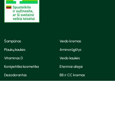
Šampūnas
Veido kremas
Plaukų kaukės
Aminorūgštys
Vitaminas D
Veido kaukės
Korėjietiška kosmetika
Eteriniai aliejai
Dezodorantas
BB ir CC kremas
Visos teisės saugomos
Privatumo taisyklės
Slapukų politika
© Camelia 2026