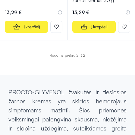
žarnos kremas 30 g
13,29 €
13,29 €
Į krepšelį
Į krepšelį
Rodoma prekių 2 iš 2
PROCTO-GLYVENOL žvakutės ir tiesiosios
žarnos kremas yra skirtos hemorojaus
simptomams mažinti. Šios priemonės
veiksmingai palengvina skausmą, niežėjimą
ir slopina uždegimą, suteikdamos greitą