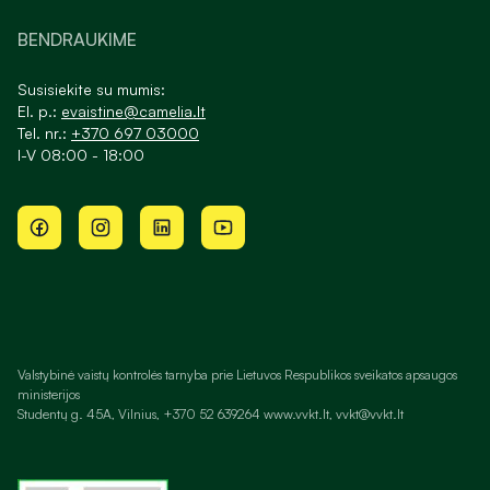
BENDRAUKIME
Susisiekite su mumis:
El. p.:
evaistine@camelia.lt
Tel. nr.:
+370 697 03000
I-V 08:00 - 18:00
Valstybinė vaistų kontrolės tarnyba prie Lietuvos Respublikos sveikatos apsaugos
ministerijos
Studentų g. 45A, Vilnius, +370 52 639264 www.vvkt.lt, vvkt@vvkt.lt