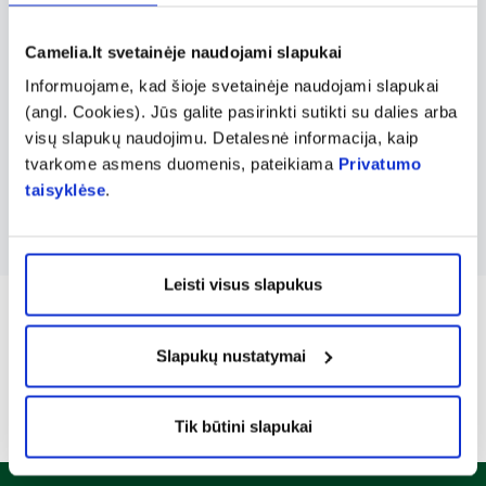
padėti sumažinti nosies ertmių ir sinusų
Camelia.lt svetainėje naudojami slapukai
užsikimšimą, drėkinti jautrią nosies gleivinę,
Informuojame, kad šioje svetainėje naudojami slapukai
o tai yra svarbu norint išsaugoti sveiką
(angl. Cookies). Jūs galite pasirinkti sutikti su dalies arba
kvėpavimo sistemą. Taip pat prekių ženklas
visų slapukų naudojimu. Detalesnė informacija, kaip
siūlo nosies lašus, tinkamus naujagimiams,
tvarkome asmens duomenis, pateikiama
Privatumo
kasdienei jautrių nosyčių priežiūrai.
taisyklėse
.
Leisti visus slapukus
Slapukų nustatymai
Tik būtini slapukai