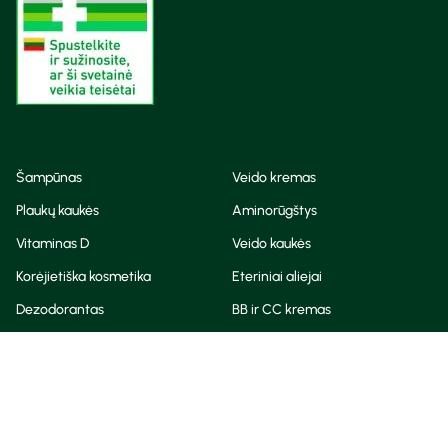
Šampūnas
Veido kremas
Plaukų kaukės
Aminorūgštys
Vitaminas D
Veido kaukės
Korėjietiška kosmetika
Eteriniai aliejai
Dezodorantas
BB ir CC kremas
Visos teisės saugomos
Privatumo taisyklės
Slapukų politika
© Camelia 2026