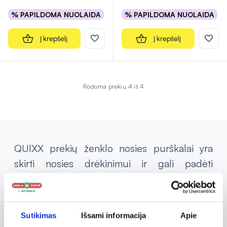
% PAPILDOMA NUOLAIDA
% PAPILDOMA NUOLAIDA
Į krepšelį
Į krepšelį
Rodoma prekių 4 iš 4
QUIXX prekių ženklo nosies purškalai yra
skirti nosies drėkinimui ir gali padėti
sumažinti nosies užgulimą. QUIXX
produkcijos sudėtyje yra natūralaus jūros
vandens, turinčio vertingų mineralų ir
Sutikimas
Išsami informacija
Apie
mikroelementų. Natūrali priemonė gali