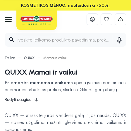
KOSMETIKOS MĖNUO: nuolaidos iki -50%!
Įveskite ieškomo produkto pavadinimą, prekės ženklą ir 
Titulinis
QUIXX
Mamai ir vaikui
QUIXX Mamai ir vaikui
Priemonės mamoms
ir
vaikams
apima įvairias medicinines
priemones arba kitas prekes, skirtus užtikrinti gerą abiejų
būklę. Maisto papildai, tokie kaip vitaminai ir mineralai,
gali
Rodyti daugiau
padėti palaikyti mamos energiją ir imunitetą
, ypač po
gimdymo, kai organizmas reikalauja papildomos paramos.
QUIXX – atraskite jūros vandens galią ir jos naudą. QUIXX
Vaikams skirti šampūnai ir kremai gaminami iš natūralių
– nosies užgulimui mažinti, gleivinės drėkinimui vaikams ir
ingredientų, kad būtų švelnūs ir nealergizuotų, užtikrinant
suaugusiems.