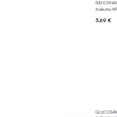
RATIOPHAR
žvakutės N
3,69 €
Į kr
GLUCOSA