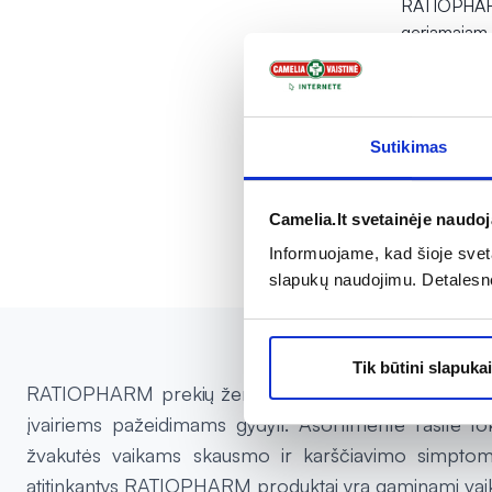
RATIOPHARM 
geriamajam 
14,89 €
Į kr
Sutikimas
Camelia.lt svetainėje naudo
Informuojame, kad šioje sveta
slapukų naudojimu. Detalesn
Tik būtini slapukai
RATIOPHARM prekių ženklas siūlo platų produktų asor
įvairiems pažeidimams gydyti. Asortimente rasite toki
žvakutės vaikams skausmo ir karščiavimo simptomam
atitinkantys RATIOPHARM produktai yra gaminami vai