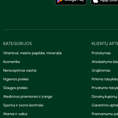
KATEGORIJOS
KLIENTŲ AP
Vitaminai, maisto papildai, mineralai
Pristatymas
Kosmetika
Atsiskaitymo bū
Nereceptiniai vaistai
Grąžinimas
Higienos prekės
Pirkimo taisyklė
Slaugos prekės
Privatumo taisyk
Medicinos priemonės ir įranga
Dovanų kuponų t
Sportui ir svorio kontrolei
Garantinis apt
Mamai ir vaikui
Prieinamumo pa