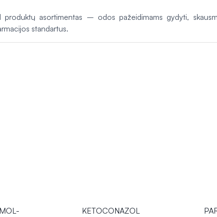
roduktų asortimentas – odos pažeidimams gydyti, skausmui
armacijos standartus.
MOL-
KETOCONAZOL
PA