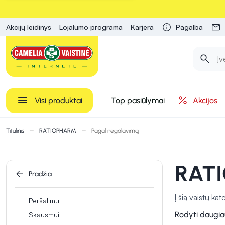
Akcijų leidinys
Lojalumo programa
Karjera
Pagalba
Visi produktai
Top pasiūlymai
Akcijos
Titulinis
RATIOPHARM
Pagal negalavimą
RATI
Pradžia
Į šią vaistų ka
Peršalimui
palaikyti nor
Rodyti daugia
Skausmui
išsiskyrimą, o 