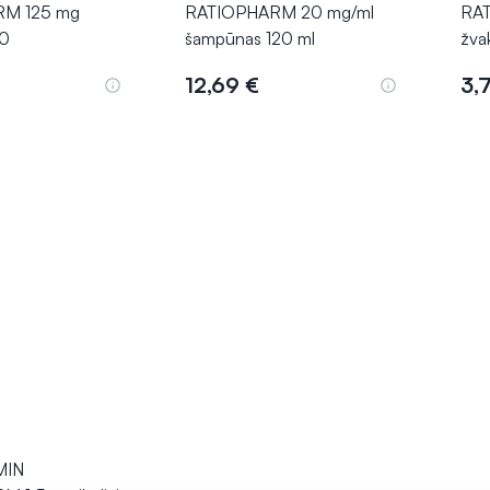
M 125 mg
RATIOPHARM 20 mg/ml
RA
10
šampūnas 120 ml
žva
12,69 €
3,
epšelį
Į krepšelį
MIN