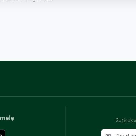
amėlę
Sužinok a