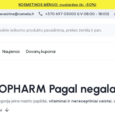
KOSMETIKOS MĖNUO: nuolaidos iki -50%!
evaistine@camelia.lt
+370 697 03000 (I-V 08:00 - 18:00)
Naujienos
Dovanų kuponai
OPHARM Pagal negal
tegoriją įeina maisto papildai,
vitaminai ir nereceptiniai vaistai
, 
malią širdies veiklą
, o kiti
stiprinti imunitetą
. Kai kurie preparat
u
kiti padėti mažinti skrandžio refliuksą. Šios priemonės gali būti nau