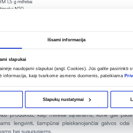
1,5 g milteliai
tirpalui N20
epšelį
Išsami informacija
jami slapukai
Rodoma prekių 5 iš 
inėje naudojami slapukai (angl. Cookies). Jūs galite pasirinkti su
ė informacija, kaip tvarkome asmens duomenis, pateikiama
Pri
Slapukų nustatymai
L
timentą skausmui ir uždegimams malšinti, taip pat gal
us produktus, kaip milteliai sąnariams, kurie gali padėt
s lengvinti, šampūnai pleiskanojančiai galvos odai be
kams bei suaugusiems.