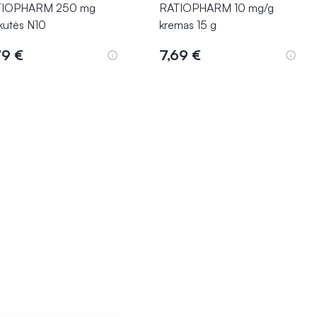
TIOPHARM 250 mg
RATIOPHARM 10 mg/g
kutės N10
kremas 15 g
79 €
7,69 €
Į krepšelį
Į krepšelį