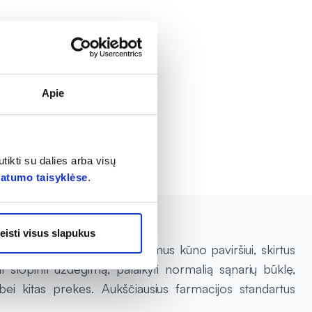
Apie
5
tikti su dalies arba visų
vatumo taisyklėse
.
eisti visus slapukus
vos odos šampūnus bei kremus kūno paviršiui, skirtus
i slopinti uždegimą, palaikyti normalią sąnarių būklę,
i kitas prekes. Aukščiausius farmacijos standartus