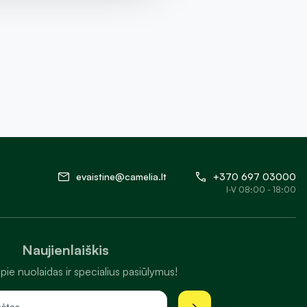
evaistine@camelia.lt
+370 697 03000
I-V 08:00 - 18:00
Naujienlaiškis
pie nuolaidas ir specialius pasiūlymus!