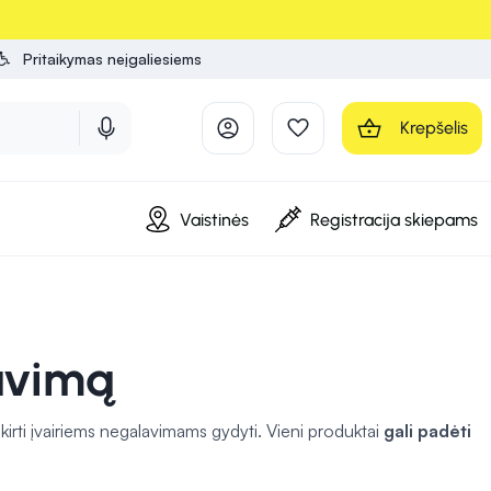
Pritaikymas neįgaliesiems
Krepšelis
Vaistinės
Registracija skiepams
avimą
skirti įvairiems negalavimams gydyti. Vieni produktai
gali padėti
ai gali sumažinti gerklės skausmą ir palengvinti gleivių
dingos bendrai savijautai gerinti.