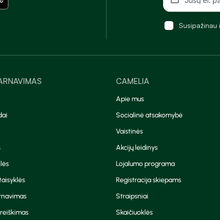
Susipažinau 
TARNAVIMAS
CAMELIA
Apie mus
dai
Socialinė atsakomybė
Vaistinės
s
Akcijų leidinys
lės
Lojalumo programa
aisyklės
Registracija skiepams
arnavimas
Straipsniai
reiškimas
Skaičiuoklės