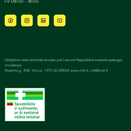
I-V 08:00 - 18:00
Valstybinė vaistų kontrolės tarnyba prie Lietuvos Respublikos sveikatos apsaugos
ministerijos
Studentų g. 45A, Vilnius, +370 52 639264 www.vvkt.lt, vvkt@vvkt.lt