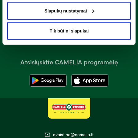
Susipažinau ir sutinku su
privatumo taisyklėmis
Slapukų nustatymai
Prenumeruoti
Tik būtini slapukai
Atsisiųskite CAMELIA programėlę
evaistine@camelia.lt