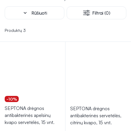
reikalingas aukštas higienos lygis. Dezinfekcinis skystis
skirtas naikinti bakterijas ir virusus nuo odos bei paviršių,
expand_more
Rūšiuoti
Filtrai (0)
užkertant kelią infekcijų plitimui.
Produktų 3
-10%
SEPTONA drėgnos
SEPTONA drėgnos
antibakterinės apelsinų
antibakterinės servetėlės,
kvapo servetėlės, 15 vnt.
citrinų kvapo, 15 vnt.