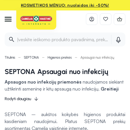
KOSMETIKOS MĖNUO: nuolaidos iki -50%!
Įveskite ieškomo produkto pavadinimą, prekės ženklą ir 
Titulinis
SEPTONA
Higienos prekės
Apsaugai nuo infekcijų
SEPTONA Apsaugai nuo infekcijų
Apsaugos nuo infekcijų priemonės
naudojamos siekiant
užtikrinti asmeninę ir kitų apsaugą nuo infekcijų.
Greitieji
testai leidžia greitai nustatyti infekcijas
, tokiu būdu
Rodyti daugiau
užtikrinant laiku teikiamą pagalbą ir prevenciją.
Nitrilo
pirštinės suteikia patikimą barjerą
, apsaugantį nuo
SEPTONA – aukštos kokybės higienos produktai
tiesioginio kontakto su potencialiu užkratu – jų naudojimas
kasdieniam naudojimui. Platus SEPTONA prekių
ypač svarbus medicinos įstaigose ir kitose srityse, kur
asortimentas Camelia vaistinėje internete.