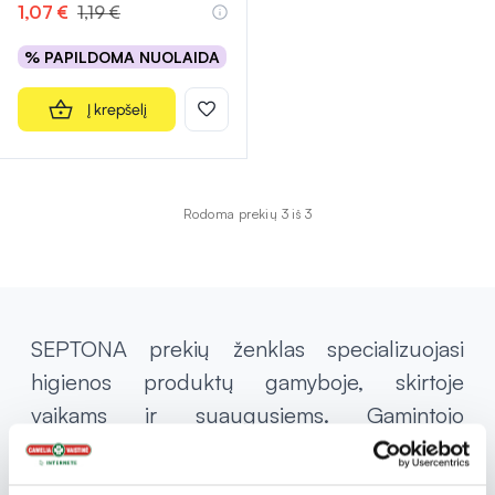
1,07 €
1,19 €
% PAPILDOMA NUOLAIDA
Į krepšelį
Rodoma prekių 3 iš 3
SEPTONA prekių ženklas specializuojasi
higienos produktų gamyboje, skirtoje
vaikams ir suaugusiems. Gamintojo
asortimente yra tokie produktai, kaip
higieniniai paketai moterims, įvairių dydžių