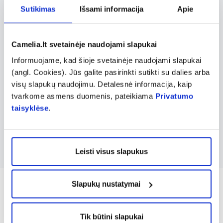
vatos diskeliai, vatos pagaliukai vaikams ir
Sutikimas
Išsami informacija
Apie
suaugusiems, medvilninė vata. Taip pat
SEPTONA siūlo skirtingų kvapų drėgnas
Camelia.lt svetainėje naudojami slapukai
antibakterines servetėles, skirtas higieninei
Informuojame, kad šioje svetainėje naudojami slapukai
rankų dezinfekcijai. Servetėlės yra
(angl. Cookies). Jūs galite pasirinkti sutikti su dalies arba
gaminamos obuolių, citrinų ir apelsinų
visų slapukų naudojimu. Detalesnė informacija, kaip
tvarkome asmens duomenis, pateikiama
Privatumo
kvapo. SEPTONA produkcijos gaminiai
taisyklėse
.
užtikrina patogumą kasdienėse situacijose ar
keliaujant.
Leisti visus slapukus
Slapukų nustatymai
Tik būtini slapukai