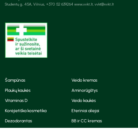
Studentų g. 45A, Vilnius, +370 52 639264 www.vvkt.lt, vvkt@vvkt.lt
Šampūnas
Veido kremas
Plaukų kaukės
Aminorūgštys
Vitaminas D
Veido kaukės
Korėjietiška kosmetika
Eteriniai aliejai
Dezodorantas
BB ir CC kremas