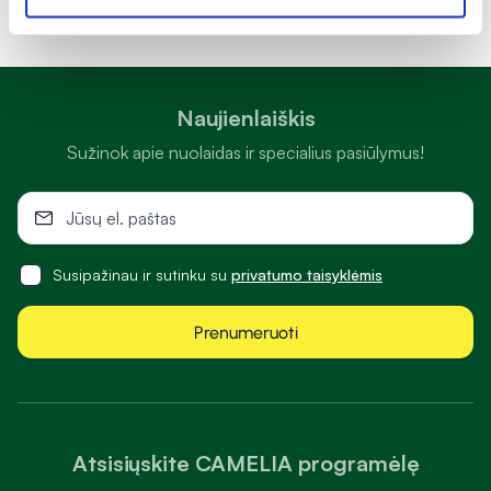
Naujienlaiškis
Sužinok apie nuolaidas ir specialius pasiūlymus!
Susipažinau ir sutinku su
privatumo taisyklėmis
Prenumeruoti
Atsisiųskite CAMELIA programėlę