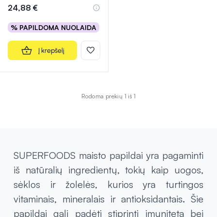
24,88 €
% PAPILDOMA NUOLAIDA
Į krepšelį
Rodoma prekių 1 iš 1
SUPERFOODS maisto papildai yra pagaminti
iš natūralių ingredientų, tokių kaip uogos,
sėklos ir žolelės, kurios yra turtingos
vitaminais, mineralais ir antioksidantais. Šie
papildai gali padėti stiprinti imunitetą bei