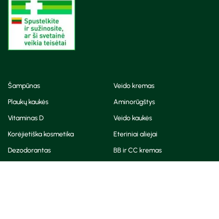
Šampūnas
Veido kremas
Plaukų kaukės
Aminorūgštys
Vitaminas D
Veido kaukės
Korėjietiška kosmetika
Eteriniai aliejai
Dezodorantas
BB ir CC kremas
Visos teisės saugomos
Privatumo taisyklės
Slapukų politika
© Camelia 2026