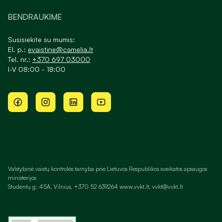
BENDRAUKIME
Susisiekite su mumis:
El. p.:
evaistine@camelia.lt
Tel. nr.:
+370 697 03000
I-V 08:00 - 18:00
Valstybinė vaistų kontrolės tarnyba prie Lietuvos Respublikos sveikatos apsaugos
ministerijos
Studentų g. 45A, Vilnius, +370 52 639264 www.vvkt.lt, vvkt@vvkt.lt