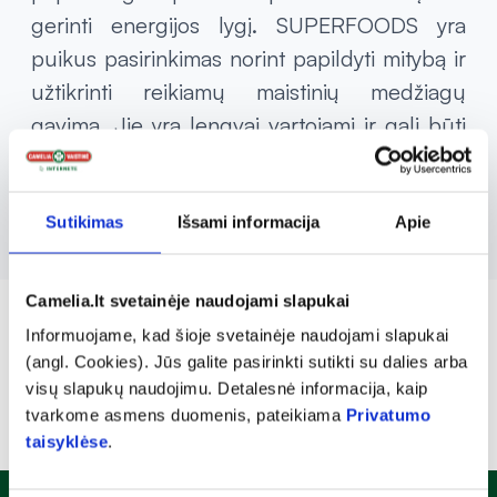
gerinti energijos lygį. SUPERFOODS yra
puikus pasirinkimas norint papildyti mitybą ir
užtikrinti reikiamų maistinių medžiagų
gavimą. Jie yra lengvai vartojami ir gali būti
naudojami kasdien, siekiant pagerinti bendrą
savijautą.
Sutikimas
Išsami informacija
Apie
Camelia.lt svetainėje naudojami slapukai
Informuojame, kad šioje svetainėje naudojami slapukai
(angl. Cookies). Jūs galite pasirinkti sutikti su dalies arba
visų slapukų naudojimu. Detalesnė informacija, kaip
tvarkome asmens duomenis, pateikiama
Privatumo
taisyklėse
.