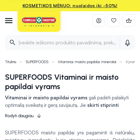
KOSMETIKOS MĖNUO: nuolaidos iki -50%!
Įveskite ieškomo produkto pavadinimą, prekės ženklą ir 
Titulinis
SUPERFOODS
Vitaminai, maisto papildai, mineralai
Vyrams
SUPERFOODS Vitaminai ir maisto
papildai vyrams
Vitaminai ir maisto papildai vyrams
gali padėti palaikyti
optimalią sveikatą ir gerą savijautą. Jie
skirti stiprinti
imunitetą, gerinti energijos lygį, skatinti raumenų
Rodyti daugiau
masės augimą ir palaikyti širdies sveikatą.
Papildai su
būtiniausiais vitaminais ir mineralais, tokiais kaip vitaminas D,
SUPERFOODS maisto papildai yra pagaminti iš natūralių,
cinkas ar magnis, yra ypač svarbūs aktyviems vyrams,