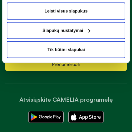
Naujienlaiškis
Leisti visus slapukus
Sužinok apie nuolaidas ir specialius pasiūlymus!
Slapukų nustatymai
Susipažinau ir sutinku su
privatumo taisyklėmis
Tik būtini slapukai
Prenumeruoti
Atsisiųskite CAMELIA programėlę