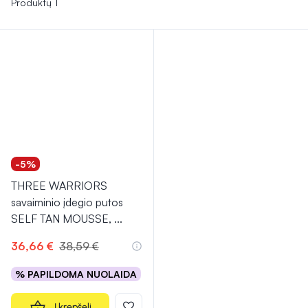
Produktų 1
-5%
THREE WARRIORS
savaiminio įdegio putos
SELF TAN MOUSSE,
...
36,66 €
38,59 €
% PAPILDOMA NUOLAIDA
Į krepšelį