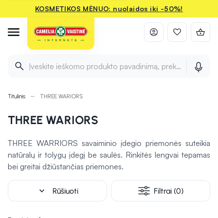
KOSMETIKOS MĖNUO: nuolaidos iki -50%!
Įveskite ieškomo produkto pavadinimą, prekės ženklą ir 
Titulinis
THREE WARIORS
THREE WARIORS
THREE WARRIORS savaiminio įdegio priemonės suteikia
natūralų ir tolygų įdegį be saulės. Rinkitės lengvai tepamas
bei greitai džiūstančias priemones.
expand_more
Rūšiuoti
Filtrai (0)