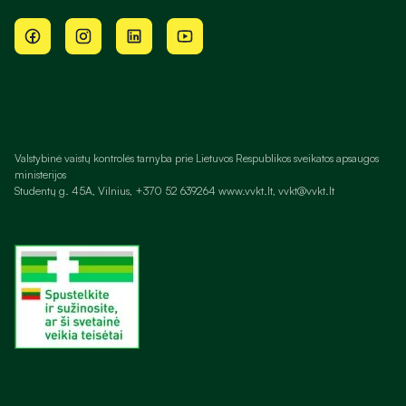
Valstybinė vaistų kontrolės tarnyba prie Lietuvos Respublikos sveikatos apsaugos
ministerijos
Studentų g. 45A, Vilnius, +370 52 639264 www.vvkt.lt, vvkt@vvkt.lt