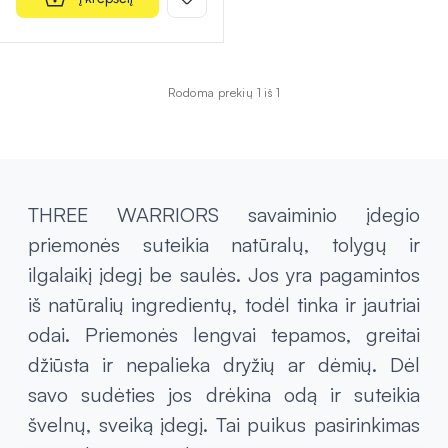
Rodoma prekių 1 iš 1
THREE WARRIORS savaiminio įdegio
priemonės suteikia natūralų, tolygų ir
ilgalaikį įdegį be saulės. Jos yra pagamintos
iš natūralių ingredientų, todėl tinka ir jautriai
odai. Priemonės lengvai tepamos, greitai
džiūsta ir nepalieka dryžių ar dėmių. Dėl
savo sudėties jos drėkina odą ir suteikia
švelnų, sveiką įdegį. Tai puikus pasirinkimas