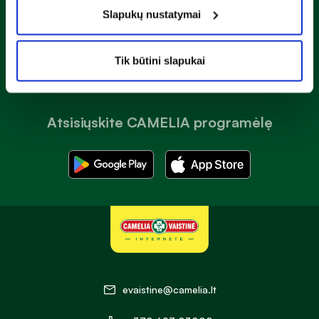
Slapukų nustatymai
Prenumeruoti
Tik būtini slapukai
Atsisiųskite CAMELIA programėlę
evaistine@camelia.lt