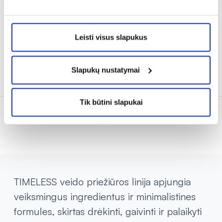
CIRCLE, 15 ml
30 ml
22,48 €
34,59 €
12,99 €
19,99 €
Leisti visus slapukus
% PAPILDOMA NUOLAIDA
% PAPILDOMA NUOLAIDA
Slapukų nustatymai
Į krepšelį
Į krepšelį
Tik būtini slapukai
Rodoma prekių 10 iš 10
TIMELESS veido priežiūros linija apjungia
veiksmingus ingredientus ir minimalistines
formules, skirtas drėkinti, gaivinti ir palaikyti