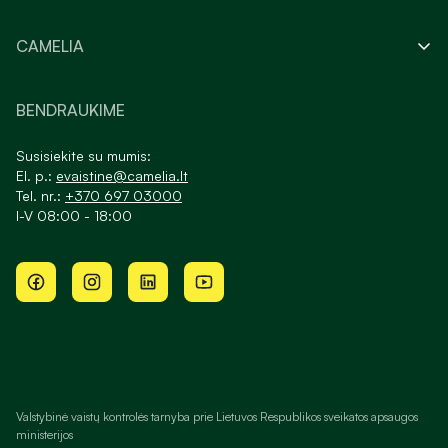
CAMELIA
BENDRAUKIME
Susisiekite su mumis:
El. p.:
evaistine@camelia.lt
Tel. nr.:
+370 697 03000
I-V 08:00 - 18:00
Valstybinė vaistų kontrolės tarnyba prie Lietuvos Respublikos sveikatos apsaugos
ministerijos