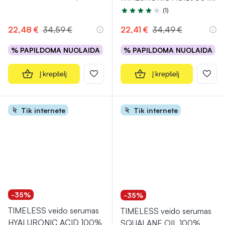
(1)
Įvertinimas 4.0 iš 5
22,48 €
34,59 €
22,41 €
34,49 €
% PAPILDOMA NUOLAIDA
% PAPILDOMA NUOLAIDA
Į krepšelį
Į krepšelį
Tik internete
Tik internete
-35%
-35%
TIMELESS veido serumas
TIMELESS veido serumas
HYALURONIC ACID 100%
SQUALANE OIL 100%