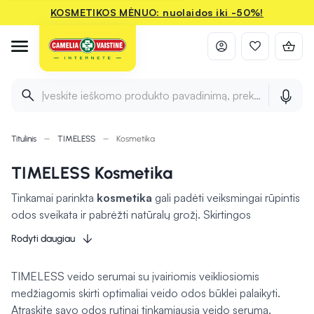
KOSMETIKOS MĖNUO: nuolaidos iki -50%!
Įveskite ieškomo produkto pavadinimą, prekės ženklą ir 
Titulinis
TIMELESS
Kosmetika
TIMELESS Kosmetika
Tinkamai parinkta
kosmetika
gali padėti veiksmingai rūpintis
odos sveikata ir pabrėžti natūralų grožį. Skirtingos
priemonės gali padėti drėkinti, apsaugoti nuo išorinių
Rodyti daugiau
veiksnių ir suteikti odai švytėjimo. Tiek kasdienės priežiūros,
tiek dekoratyvinės priemonės leis išreikšti savo stilių bei
TIMELESS veido serumai su įvairiomis veikliosiomis
jaustis geriau. Rūpestingai pasirinkta kosmetika
gali
medžiagomis skirti optimaliai veido odos būklei palaikyti.
pagerinti odos būklę
ir suteikti pasitikėjimo kasdien.
Atraskite savo odos rutinai tinkamiausią veido serumą.