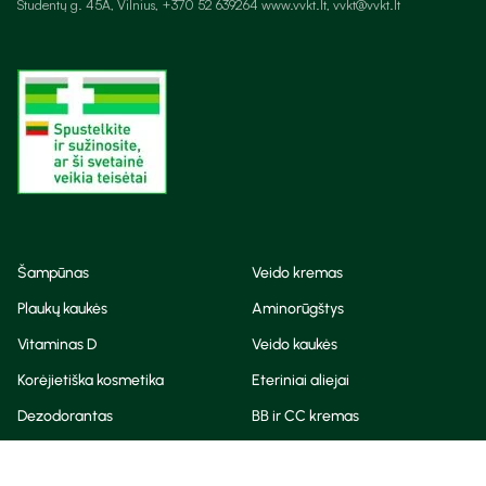
Studentų g. 45A, Vilnius, +370 52 639264 www.vvkt.lt, vvkt@vvkt.lt
Šampūnas
Veido kremas
Plaukų kaukės
Aminorūgštys
Vitaminas D
Veido kaukės
Korėjietiška kosmetika
Eteriniai aliejai
Dezodorantas
BB ir CC kremas
Visos teisės saugomos