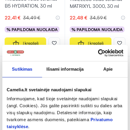
B5 HYDRATION, 30 ml
MATRIXYL 3000, 30 ml
22,41 €
34,49 €
22,48 €
34,59 €
% PAPILDOMA NUOLAIDA
% PAPILDOMA NUOLAIDA
Į krepšelį
Į krepšelį
Sutikimas
Išsami informacija
Apie
Camelia.lt svetainėje naudojami slapukai
Informuojame, kad šioje svetainėje naudojami slapukai
(angl. Cookies). Jūs galite pasirinkti sutikti su dalies arba
visų slapukų naudojimu. Detalesnė informacija, kaip
-35%
-35%
tvarkome asmens duomenis, pateikiama
Privatumo
TIMELESS paakių kremas
TIMELESS veido serumas
taisyklėse
.
su peptidais DARK
ARGAN OIL 100% PURE,