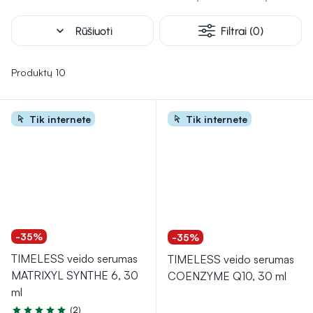
expand_more
Rūšiuoti
Filtrai (0)
Produktų 10
Tik internete
Tik internete
-35%
-35%
TIMELESS veido serumas
TIMELESS veido serumas
MATRIXYL SYNTHE 6, 30
COENZYME Q10, 30 ml
ml
(2)