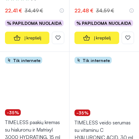
Įvertinimas 5.0 iš 5
22,41 €
34,49 €
22,48 €
34,59 €
% PAPILDOMA NUOLAIDA
% PAPILDOMA NUOLAIDA
Į krepšelį
Į krepšelį
Tik internete
Tik internete
-35%
-35%
TIMELESS paakių kremas
TIMELESS veido serumas
su hialuronu ir Matrixyl
su vitaminu C
3000 HYDRATING, 15 ml
HYALURONIC ACID, 30 ml