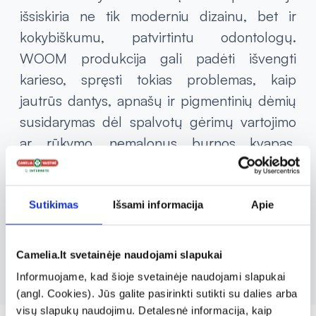
išsiskiria ne tik moderniu dizainu, bet ir
kokybiškumu, patvirtintu odontologų.
WOOM produkcija gali padėti išvengti
karieso, spręsti tokias problemas, kaip
jautrūs dantys, apnašų ir pigmentinių dėmių
susidarymas dėl spalvotų gėrimų vartojimo
ar rūkymo, nemalonus burnos kvapas.
WOOM gaminiai pasižymi maloniu skoniu bei
užtikrina maksimalią apsaugą, gaivumą ir
ilgalaikę burnos higieną. Produkcija tinkama
Sutikimas
Išsami informacija
Apie
naudoti kasdienei dantų priežiūrai namuose.
Camelia.lt svetainėje naudojami slapukai
Informuojame, kad šioje svetainėje naudojami slapukai
(angl. Cookies). Jūs galite pasirinkti sutikti su dalies arba
visų slapukų naudojimu. Detalesnė informacija, kaip