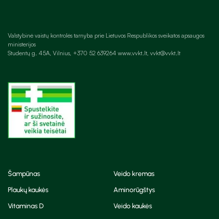
Valstybinė vaistų kontrolės tarnyba prie Lietuvos Respublikos sveikatos apsaugos
ministerijos
Studentų g. 45A, Vilnius, +370 52 639264 www.vvkt.lt, vvkt@vvkt.lt
Šampūnas
Veido kremas
Plaukų kaukės
Aminorūgštys
Vitaminas D
Veido kaukės