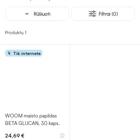
expand_more
Rūšiuoti
Filtrai (0)
Produktų 1
Tik internete
WOOM maisto papildas
BETA GLUCAN, 30 kaps.
24,69 €