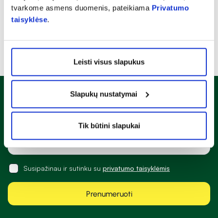
tvarkome asmens duomenis, pateikiama
Privatumo
taisyklėse
.
Leisti visus slapukus
Slapukų nustatymai
Naujienlaiškis
Sužinok apie nuolaidas ir specialius pasiūlymus!
Tik būtini slapukai
Susipažinau ir sutinku su
privatumo taisyklėmis
Prenumeruoti