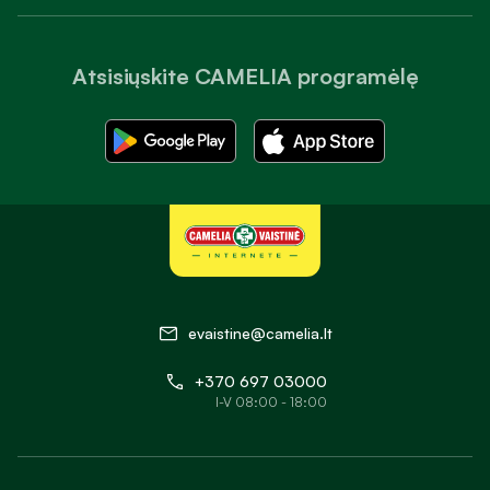
Atsisiųskite CAMELIA programėlę
evaistine@camelia.lt
+370 697 03000
I-V 08:00 - 18:00