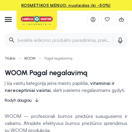
KOSMETIKOS MĖNUO: nuolaidos iki -50%!
Įveskite ieškomo produkto pavadinimą, prekės ženklą ir 
Titulinis
WOOM
Pagal negalavimą
WOOM Pagal negalavimą
Į šią vaistų kategoriją įeina maisto papildai,
vitaminai ir
nereceptiniai vaistai
, skirti įvairiems negalavimams gydyti.
Vieni produktai
gali padėti palaikyti normalią širdies
Rodyti daugiau
veiklą
, o kiti
stiprinti imunitetą
. Kai kurie preparatai gali
sumažinti gerklės skausmą ir palengvinti gleivių išsiskyrimą, o
WOOM – profesionali burnos priežiūra suaugusiems ir
kiti padėti mažinti skrandžio refliuksą. Šios priemonės gali
vaikams. Atraskite efektyvius burnos priežiūros sprendimus
būti naudingos bendrai savijautai gerinti.
su WOOM produkcija.