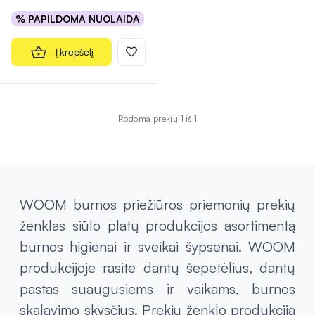
% PAPILDOMA NUOLAIDA
Į krepšelį
Rodoma prekių 1 iš 1
WOOM burnos priežiūros priemonių prekių
ženklas siūlo platų produkcijos asortimentą
burnos higienai ir sveikai šypsenai. WOOM
produkcijoje rasite dantų šepetėlius, dantų
pastas suaugusiems ir vaikams, burnos
skalavimo skysčius. Prekių ženklo produkcija