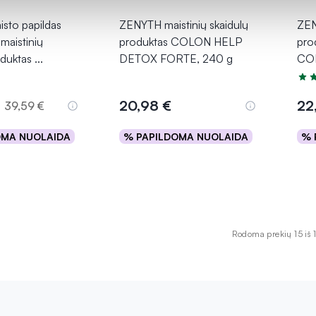
sto papildas
ZENYTH maistinių skaidulų
ZEN
maistinių
produktas COLON HELP
pro
oduktas
...
DETOX FORTE, 240 g
CO
Įver
20,98 €
22
39,59 €
OMA NUOLAIDA
% PAPILDOMA NUOLAIDA
% 
epšelį
Į krepšelį
Rodoma prekių 15 iš 