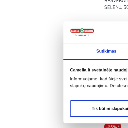
RESVERAT
SELENU, 30
21,98 €
% PAPILD
Į kr
Sutikimas
Camelia.lt svetainėje naudo
Tik inte
Informuojame, kad šioje sveta
slapukų naudojimu. Detalesn
Tik būtini slapukai
-25% *