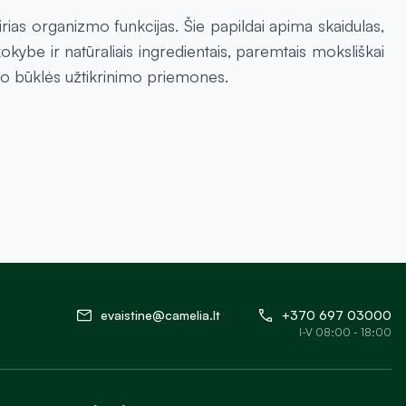
airias organizmo funkcijas. Šie papildai apima skaidulas,
kybe ir natūraliais ingredientais, paremtais moksliškai
zmo būklės užtikrinimo priemones.
evaistine@camelia.lt
+370 697 03000
I-V 08:00 - 18:00