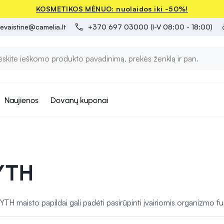
KOSMETIKOS MĖNUO: nuolaidos iki -50%!
evaistine@camelia.lt
+370 697 03000 (I-V 08:00 - 18:00)
Naujienos
Dovanų kuponai
YTH
TH maisto papildai gali padėti pasirūpinti įvairiomis organizmo fun