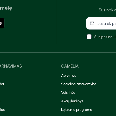
amėlę
Sužinok a
Susipažinau 
TARNAVIMAS
CAMELIA
Apie mus
dai
Socialinė atsakomybė
Vaistinės
s
Akcijų leidinys
lės
Lojalumo programa