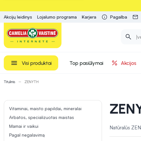
Akcijų leidinys
Lojalumo programa
Karjera
Pagalba
Visi produktai
Top pasiūlymai
Akcijos
Titulinis
ZENYTH
ZEN
Vitaminai, maisto papildai, mineralai
Arbatos, specializuotas maistas
Mamai ir vaikui
Natūralūs ZENY
Pagal negalavimą