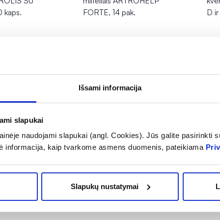
ROLIS SU
milteliais ARTROHELP
kver
 kaps.
FORTE, 14 pak.
D i
17,98 €
12
OMA NUOLAIDA
% PAPILDOMA NUOLAIDA
% 
epšelį
Į krepšelį
Išsami informacija
jami slapukai
rnete
Tik internete
inėje naudojami slapukai (angl. Cookies). Jūs galite pasirinkti su
ė informacija, kaip tvarkome asmens duomenis, pateikiama
Pri
Slapukų nustatymai
L