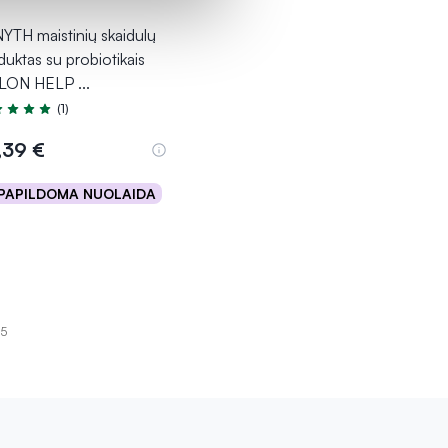
YTH maistinių skaidulų
duktas su probiotikais
LON HELP
...
(1)
tinimas 5.0 iš 5
,39 €
PAPILDOMA NUOLAIDA
Į krepšelį
15