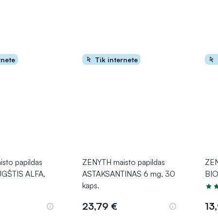
rnete
Tik internete
sto papildas
ZENYTH maisto papildas
ZEN
ŪGŠTIS ALFA,
ASTAKSANTINAS 6 mg, 30
BIO
kaps.
Įver
23,79 €
13