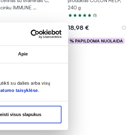
cetinas su vitaminais C,
produktas COLON HELP,
r cinku IMMUNE
...
240 g
(1)
Įvertinimas 5.0 iš 5
,78 €*
18,98 €
15,98 €
PAPILDOMA NUOLAIDA
% PAPILDOMA NUOLAIDA
Į krepšelį
Į krepšelį
Apie
tikti su dalies arba visų
vatumo taisyklėse
.
eisti visus slapukus