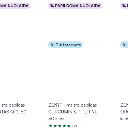
OMA NUOLAIDA
% PAPILDOMA NUOLAIDA
% 
epšelį
Į krepšelį
Tik internete
sto papildas
ZENYTH maisto papildas
ZEN
TAS Q10, 60
CURCUMIN & PIPERINE,
ORG
30 kaps.
kap
(2)