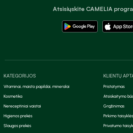
Atsisiųskite CAMELIA progr
KATEGORIJOS
KLIENTŲ AP
Vitaminai, maisto papildai, mineralai
Pristatymas
Kosmetika
Atsiskaitymo bū
Nereceptiniai vaistai
Grąžinimas
Higienos prekės
Pirkimo taisyklė
Slaugos prekės
Privatumo taisyk