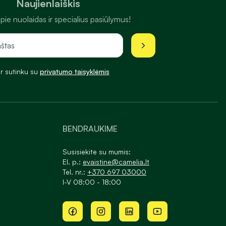
Naujienlaiškis
pie nuolaidas ir specialius pasiūlymus!
ir sutinku su
privatumo taisyklėmis
BENDRAUKIME
Susisiekite su mumis:
El. p.:
evaistine@camelia.lt
Tel. nr.:
+370 697 03000
I-V 08:00 - 18:00