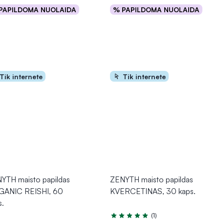
PAPILDOMA NUOLAIDA
% PAPILDOMA NUOLAIDA
Į krepšelį
Į krepšelį
Tik internete
Tik internete
YTH maisto papildas
ZENYTH maisto papildas
ANIC REISHI, 60
KVERCETINAS, 30 kaps.
s.
(1)