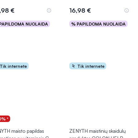
Įvertinimas 5.0 iš 5
,98 €
16,98 €
PAPILDOMA NUOLAIDA
% PAPILDOMA NUOLAIDA
Į krepšelį
Į krepšelį
Tik internete
Tik internete
0% *
YTH maisto papildas
ZENYTH maistinių skaidulų