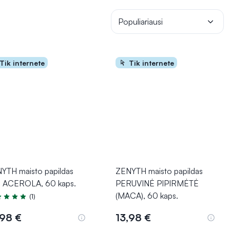
Populiariausi
Tik internete
Tik internete
YTH maisto papildas
ZENYTH maisto papildas
 ACEROLA, 60 kaps.
PERUVINĖ PIPIRMĖTĖ
(MACA), 60 kaps.
(1)
tinimas 5.0 iš 5
,98 €
13,98 €