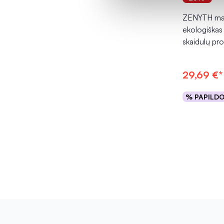
ZENYTH mai
ekologiškas 
skaidulų pr
29,69 €*
% PAPILD
Į kr