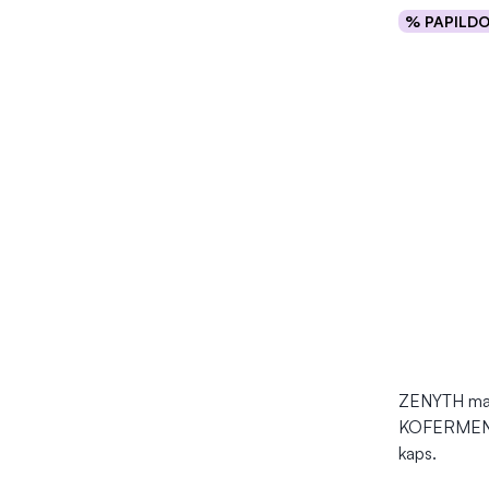
% PAPILD
Į kr
ZENYTH mai
KOFERMEN
kaps.