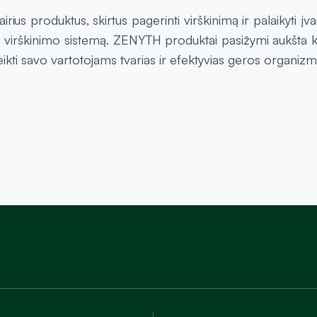
rius produktus, skirtus pagerinti virškinimą ir palaikyti įv
ią virškinimo sistemą. ZENYTH produktai pasižymi aukšta ko
eikti savo vartotojams tvarias ir efektyvias geros organi