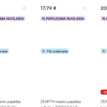
Įvertinimas 5.0 iš 5
17,79 €
20
OMA NUOLAIDA
% PAPILDOMA NUOLAIDA
% 
epšelį
Į krepšelį
rnete
Tik internete
-2
sto papildas
ZENYTH maisto papildas
ZEN