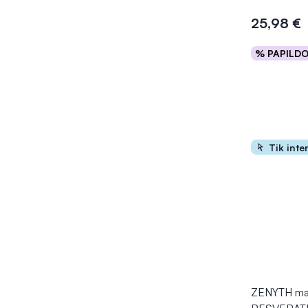
25,98 €
% PAPILD
Į kr
Tik inte
ZENYTH mai