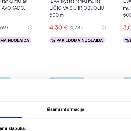
s rankų muilas
IEVA skystas rankų muilas
EVA
R AVOKADO,
LIČIO VAISIŲ IR OBUOLIŲ,
mui
500 ml
500
4,30 €
3,
,69 €
4,78 €
OMA NUOLAIDA
% PAPILDOMA NUOLAIDA
% 
epšelį
Į krepšelį
rnete
Tik internete
Išsami informacija
jami slapukai
jiena
-5%
-5