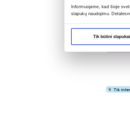
Informuojame, kad šioje sveta
IEVA skysta
slapukų naudojimu. Detalesn
ACAI UOGŲ
500 ml
4,30 €
Tik būtini slapukai
4
% PAPILD
Išpard
Tik inte