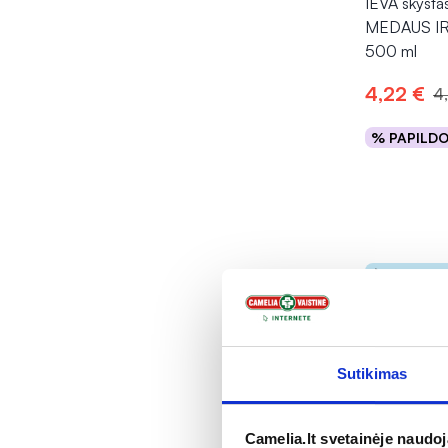
IEVA skysta
MEDAUS I
500 ml
4,22 €
4
% PAPILD
Į kr
Tik inte
Sutikimas
Camelia.lt svetainėje naudo
-10%
Nau