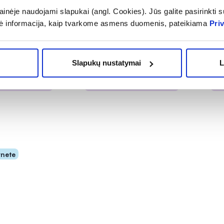
inėje naudojami slapukai (angl. Cookies). Jūs galite pasirinkti su
s rankų muilas
ATTITUDE skystas rankų
ATT
ė informacija, kaip tvarkome asmens duomenis, pateikiama
Pri
 IR MIGDOLŲ,
muilas SUPER LEAVES,
mui
473 ml
473
8,35 €
8,
Slapukų nustatymai
L
,78 €
8,79 €
OMA NUOLAIDA
% PAPILDOMA NUOLAIDA
% 
uota
Išparduota
rnete