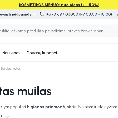
KOSMETIKOS MĖNUO: nuolaidos iki -50%!
evaistine@camelia.lt
+370 697 03000 (I-V 08:00 - 18:00)
Naujienos
Dovanų kuponai
Skystas muilas
tas muilas
as
yra populiari
higienos priemonė
, skirta švelniam ir efektyvia
ecialiomis medžiagomis, skirtomis šalinti bakterijas, todėl puikiai 
u