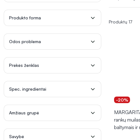
Bekvapis sky
skystas muil
Produkto forma
Produktų 17
Skystas muilas 
išlaikant odą 
putoja ir užtik
Odos problema
Tiems, kurie i
kurie padeda s
Prekės ženklas
vietų ar pasina
Patogus ir kasd
Spec. ingredientai
praturtintas d
kuris užtikrin
-20%
MARGARITA 
Amžiaus grupė
Ieškantiems iš
rankų muila
maloniu aromatu
baltymais i
švelnumo ir m
Savybė