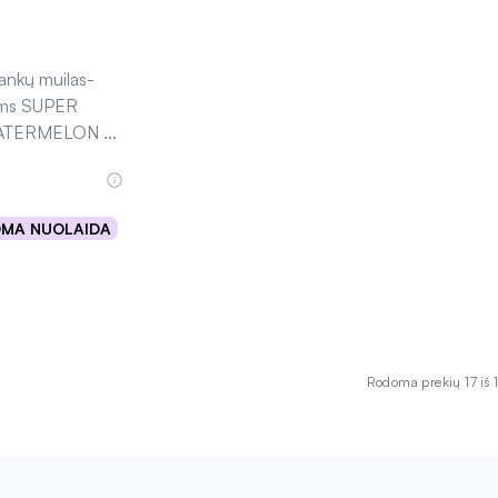
ankų muilas-
ams SUPER
ATERMELON
...
OMA NUOLAIDA
uota
Rodoma prekių 17 iš 