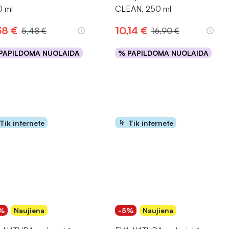
 ml
CLEAN, 250 ml
38 €
10,14 €
5,48 €
16,90 €
PAPILDOMA NUOLAIDA
% PAPILDOMA NUOLAIDA
Į krepšelį
Į krepšelį
Tik internete
Tik internete
%
Naujiena
-5%
Naujiena