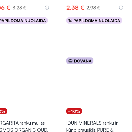
igieną, apsaugo nuo bakterijų ir nešvarumų, o tinkamai
06 €
2,38 €
3,23 €
2,98 €
s priemonės yra patogios, universalios ir tinkamos tiek namuose,
PAPILDOMA NUOLAIDA
% PAPILDOMA NUOLAIDA
Į krepšelį
Į krepšelį
 suteikianti ne tik malonaus aromato, bet ir padedanti apsaugoti
DOVANA
0%
-40%
GARITA rankų muilas
IDUN MINERALS rankų ir
SMOS ORGANIC OUD,
kūno prausiklis PURE &