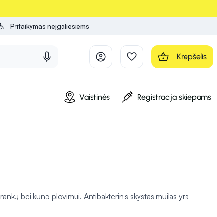
Pritaikymas neįgaliesiems
Krepšelis
Vaistinės
Registracija skiepams
m rankų bei kūno plovimui. Antibakterinis skystas muilas yra
tinka kasdieniam naudojimui.