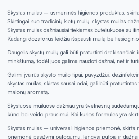
Skystas muilas – asmeninės higienos produktas, skirtas
Skirtingai nuo tradicinių kietų muilų, skystas muilas daž
Skystas muilas dažniausiai tiekiamas buteliukuose su iti
Kadangi dozatorius leidžia išspausti muilą be tiesiogin
Daugelis skystų muilų gali būti praturtinti drėkinančiais 
minkštumą, todėl juos galima naudoti dažnai, net ir turin
Galimi įvairūs skysto muilo tipai, pavyzdžiui, dezinfekcin
skystas muilas, skirtas sausai odai, gali būti praturtintas v
malonų aromatą.
Skystuose muiluose dažniau yra švelnesnių sudedamųjų m
kūno bei veido prausimui. Kai kurios formulės yra skirtos
Skystas muilas – universali higienos priemonė, skirta r
priemonė pasižymi patogumu, lengvai putoja ir dažnai prat