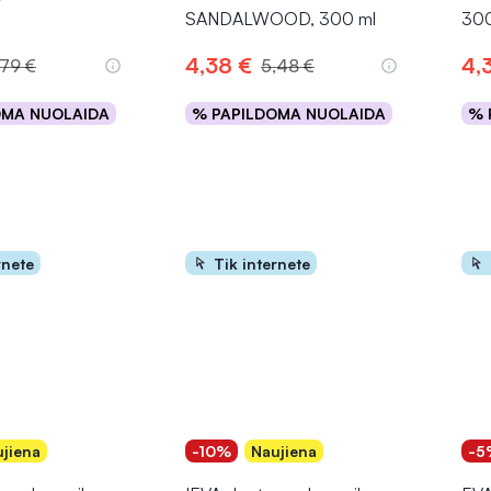
SANDALWOOD, 300 ml
300
4,38 €
4,
,79 €
5,48 €
OMA NUOLAIDA
% PAPILDOMA NUOLAIDA
% 
epšelį
Į krepšelį
rnete
Tik internete
jiena
-10%
Naujiena
-5