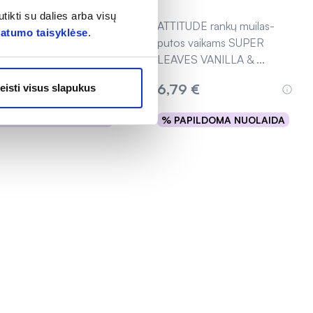
tikti su dalies arba visų
ITUDE skystas rankų
ATTITUDE rankų muilas-
vatumo taisyklėse
.
las SUPER LEAVES,
putos vaikams SUPER
 ml
LEAVES VANILLA &
...
35 €
6,79 €
eisti visus slapukus
8,79 €
PAPILDOMA NUOLAIDA
% PAPILDOMA NUOLAIDA
Išparduota
Išparduota