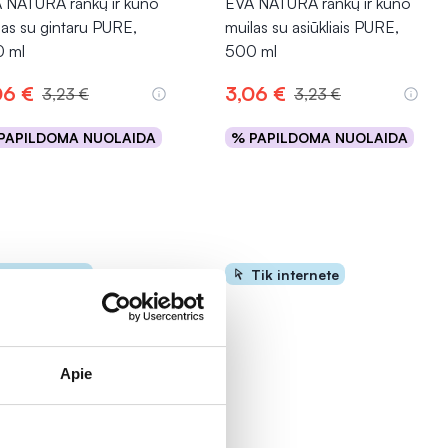
 NATURA rankų ir kūno
EVA NATURA rankų ir kūno
las su gintaru PURE,
muilas su asiūkliais PURE,
 ml
500 ml
06 €
3,06 €
3,23 €
3,23 €
PAPILDOMA NUOLAIDA
% PAPILDOMA NUOLAIDA
Į krepšelį
Į krepšelį
Tik internete
Tik internete
Apie
%