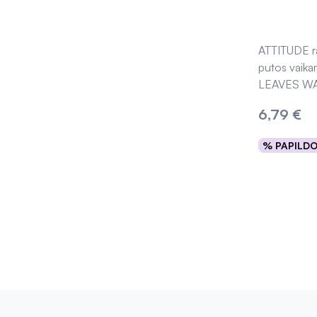
ATTITUDE r
putos vaik
LEAVES W
6,79 €
% PAPILD
Išpard