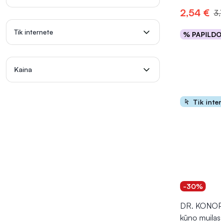
Reguliarus sky
2,54 €
3,
parinktas prod
tiek viešose e
Tik internete
% PAPILD
Į kr
Taigi, skystas
nuo kenksming
Kaina
Tik inte
-30%
DR. KONOPK
kūno muilas