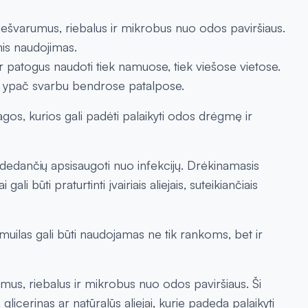
nešvarumus, riebalus ir mikrobus nuo odos paviršiaus.
snis naudojimas.
 ir patogus naudoti tiek namuose, tiek viešose vietose.
 kas ypač svarbu bendrose patalpose.
žiagos, kurios gali padėti palaikyti odos drėgmę ir
padedančių apsisaugoti nuo infekcijų. Drėkinamasis
ali būti praturtinti įvairiais aliejais, suteikiančiais
muilas gali būti naudojamas ne tik rankoms, bet ir
umus, riebalus ir mikrobus nuo odos paviršiaus. Ši
licerinas ar natūralūs aliejai, kurie padeda palaikyti