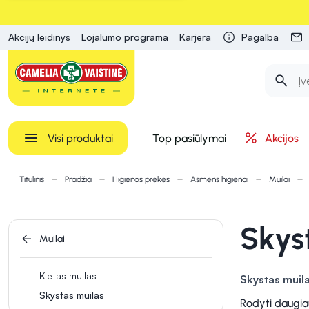
Akcijų leidinys
Lojalumo programa
Karjera
Pagalba
Visi produktai
Top pasiūlymai
Akcijos
Titulinis
Pradžia
Higienos prekės
Asmens higienai
Muilai
Skys
Muilai
Kietas muilas
Skystas muil
Skystas muilas
praturtintas sp
Rodyti daugia