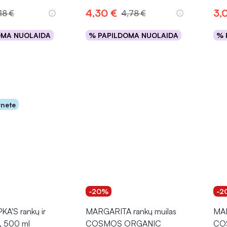
sto muilo naudojimas rankoms ar kūnui padeda palaikyti tinkamą h
4,30 €
3,
18 €
4,78 €
uktas dar ir drėkina, saugo bei prisideda prie odos komforto. Šio
rdvėse, užtikrinant nuolatinę švarą bei odos priežiūrą.
OMA NUOLAIDA
% PAPILDOMA NUOLAIDA
% 
epšelį
Į krepšelį
 muilas yra išties praktiška kasdienė higienos priežiūros priemonė,
ų mikroorganizmų ir bakterijų!
rnete
-20%
-2
A'S rankų ir
MARGARITA rankų muilas
MAR
, 500 ml
COSMOS ORGANIC
CO