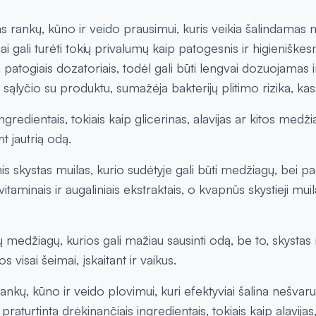
 rankų, kūno ir veido prausimui, kuris veikia šalindamas 
nai gali turėti tokių privalumų kaip patogesnis ir higieniške
n patogiais dozatoriais, todėl gali būti lengvai dozuojamas
io sąlyčio su produktu, sumažėja bakterijų plitimo rizika,
ingredientais, tokiais kaip glicerinas, alavijas ar kitos med
t jautrią odą.
is
skystas muilas, kurio sudėtyje gali būti medžiagų, bei 
itaminais ir augaliniais ekstraktais, o kvapnūs skystieji muilai g
edžiagų, kurios gali mažiau sausinti odą, be to, skystas 
 visai šeimai, įskaitant ir vaikus.
ankų, kūno ir veido plovimui, kuri efektyviai šalina nešvar
urtinta drėkinančiais ingredientais, tokiais kaip alavijas, g