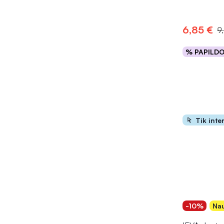
6,85 €
9
% PAPILD
Į kr
Tik inte
-10%
Nau