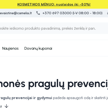
KOSMETIKOS MĖNUO: nuolaidos iki -50%!
evaistine@camelia.lt
+370 697 03000 (I-V 08:00 - 18:00)
Naujienos
Dovanų kuponai
monės pragulų prevenci
agulų prevencijai ir gydymui
padeda apsaugoti odą ir skatinti j
na odos sudirgimą ir formuoja apsauginį barjerą, apsaugantį nu
u