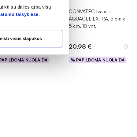
tikti su dalies arba visų
VATEC tvarstis
CONVATEC tvarstis
vatumo taisyklėse
.
ACEL AG + EXTRA, 10
AQUACEL EXTRA, 5 cm x
x 10 cm, 10 vnt.
5 cm, 10 vnt.
eisti visus slapukus
,98 €
20,98 €
PAPILDOMA NUOLAIDA
% PAPILDOMA NUOLAIDA
Į krepšelį
Į krepšelį