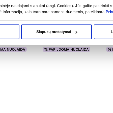
inėje naudojami slapukai (angl. Cookies). Jūs galite pasirinkti su
varstis
CONVATEC tvarstis
CON
ė informacija, kaip tvarkome asmens duomenis, pateikiama
Pri
G + EXTRA, 5
AQUACEL AG + EXTRA, 15
AQU
10 vnt.
cm x 15 cm, 5 vnt.
cm 
(1)
.0 iš 5
Slapukų nustatymai
L
54,39 €
45
OMA NUOLAIDA
% PAPILDOMA NUOLAIDA
% 
epšelį
Į krepšelį