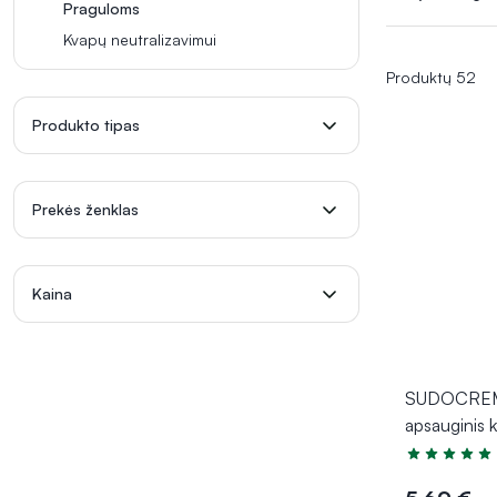
kraujotaką
ir
Praguloms
spaudimą pažei
Kvapų neutralizavimui
Produktų 52
Produkto tipas
Prekės ženklas
Kaina
SUDOCREM r
apsauginis 
Įvertinimas 5