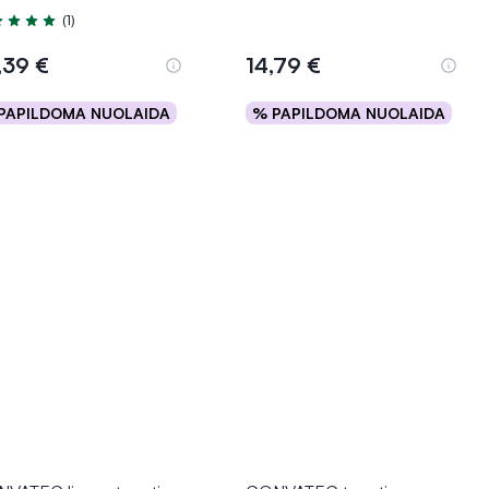
(1)
tinimas 5.0 iš 5
,39 €
14,79 €
PAPILDOMA NUOLAIDA
% PAPILDOMA NUOLAIDA
Į krepšelį
Į krepšelį