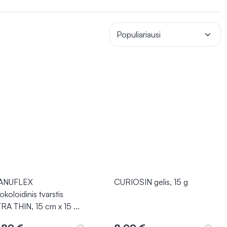
oloido masės tvarstis sudaro drėgną terpę gijimui, mažina
yra svarbi pragulų profilaktikos ir gydymo dalis.
Populiariausi
ANUFLEX
CURIOSIN gelis, 15 g
okoloidinis tvarstis
RA THIN, 15 cm x 15
...