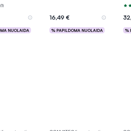
(1)
.0 iš 5
Įver
16,49 €
32
OMA NUOLAIDA
% PAPILDOMA NUOLAIDA
% 
epšelį
Į krepšelį