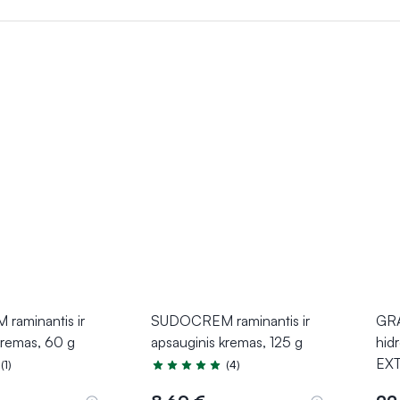
skatina audinių regeneraciją
mažinant pragulų riziką, o hidrok
stose vietose ir padeda užkirsti kelią infekcijoms. Šios priemonės 
aminantis ir
SUDOCREM raminantis ir
GR
kremas, 60 g
apsauginis kremas, 125 g
hidr
EXT
(1)
(4)
.0 iš 5
Įvertinimas 5.0 iš 5