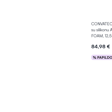
CONVATEC li
su silikon
FOAM, 12,5
84,98 €
% PAPILD
Į kr