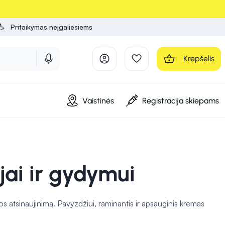
Pritaikymas neįgaliesiems
Krepšelis
Vaistinės
Registracija skiepams
jai ir gydymui
os atsinaujinimą. Pavyzdžiui, raminantis ir apsauginis kremas
o drėgmės poveikio, aktyvizuojantis kūno gelis
gerina