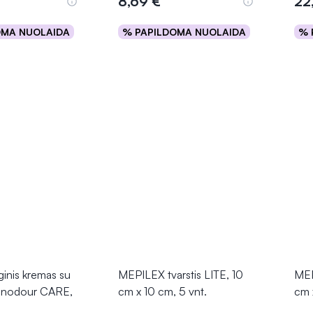
8,69 €
22
OMA NUOLAIDA
% PAPILDOMA NUOLAIDA
% 
epšelį
Į krepšelį
inis kremas su
MEPILEX tvarstis LITE, 10
MEP
 Sinodour CARE,
cm x 10 cm, 5 vnt.
cm 