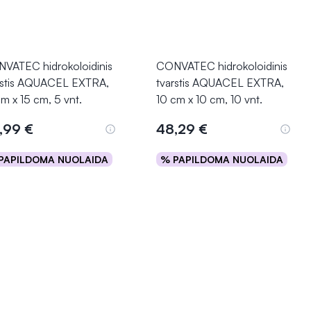
VATEC hidrokoloidinis
CONVATEC hidrokoloidinis
rstis AQUACEL EXTRA,
tvarstis AQUACEL EXTRA,
cm x 15 cm, 5 vnt.
10 cm x 10 cm, 10 vnt.
,99 €
48,29 €
PAPILDOMA NUOLAIDA
% PAPILDOMA NUOLAIDA
Į krepšelį
Į krepšelį