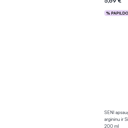
5,69 €
% PAPILD
Į kr
SENI apsaug
argininu ir
200 ml