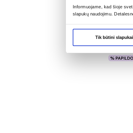
Informuojame, kad šioje sveta
CONVATEC t
slapukų naudojimu. Detalesn
AQUACEL A
cm x 5 cm, 
Įvertinimas 5
Tik būtini slapukai
22,79 €
% PAPILD
Į kr