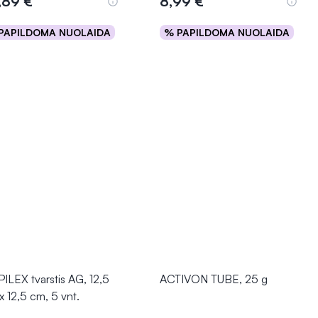
,89 €
8,99 €
PAPILDOMA NUOLAIDA
% PAPILDOMA NUOLAIDA
Į krepšelį
Į krepšelį
ILEX tvarstis AG, 12,5
ACTIVON TUBE, 25 g
x 12,5 cm, 5 vnt.