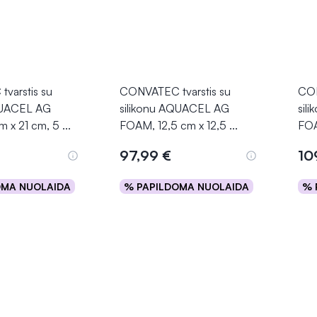
varstis su
CONVATEC tvarstis su
CON
QUACEL AG
silikonu AQUACEL AG
sil
m x 21 cm, 5
...
FOAM, 12,5 cm x 12,5
...
FOA
€
97,99 €
10
OMA NUOLAIDA
% PAPILDOMA NUOLAIDA
% 
epšelį
Į krepšelį