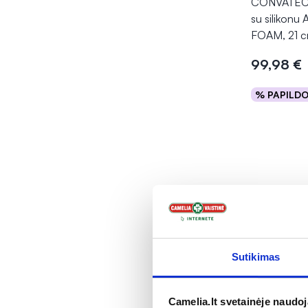
CONVATEC li
su silikon
FOAM, 21 c
99,98 €
% PAPILD
Į kr
Sutikimas
Camelia.lt svetainėje naudo