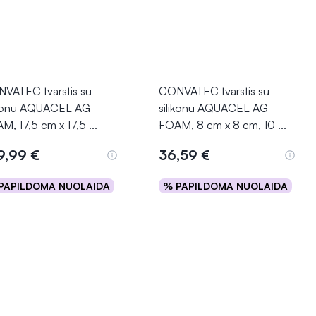
VATEC tvarstis su
CONVATEC tvarstis su
ikonu AQUACEL AG
silikonu AQUACEL AG
M, 17,5 cm x 17,5
...
FOAM, 8 cm x 8 cm, 10
...
9,99 €
36,59 €
PAPILDOMA NUOLAIDA
% PAPILDOMA NUOLAIDA
Į krepšelį
Į krepšelį