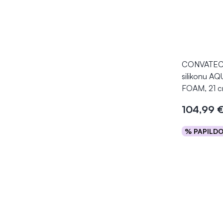
CONVATEC t
silikonu A
FOAM, 21 c
104,99 
% PAPILD
Į kr