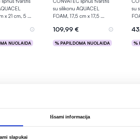
pnus tvarstis
CONVATEC lipnus tvarstis
CON
u AQUACEL
su silikonu AQUACEL
su 
m x 21 cm, 5
...
FOAM, 17,5 cm x 17,5
...
FOA
109,99 €
43
OMA NUOLAIDA
% PAPILDOMA NUOLAIDA
% 
epšelį
Į krepšelį
Išsami informacija
jami slapukai