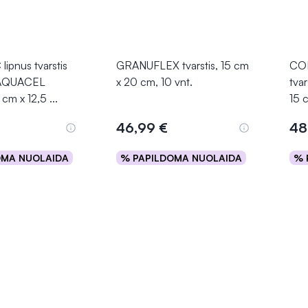
pnus tvarstis
GRANUFLEX tvarstis, 15 cm
CON
u AQUACEL
x 20 cm, 10 vnt.
tva
 cm x 12,5
...
15 
46,99 €
48
OMA NUOLAIDA
% PAPILDOMA NUOLAIDA
% 
epšelį
Į krepšelį