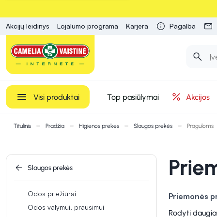
Akcijų leidinys
Lojalumo programa
Karjera
Pagalba
Visi produktai
Top pasiūlymai
Akcijos
Titulinis
Pradžia
Higienos prekės
Slaugos prekės
Praguloms
Prie
Slaugos prekės
Odos priežiūrai
Priemonės pr
Odos valymui, prausimui
SUDOCREM maži
Rodyti daugia