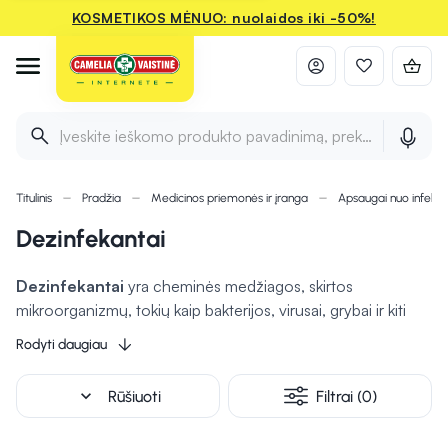
KOSMETIKOS MĖNUO: nuolaidos iki -50%!
Įveskite ieškomo produkto pavadinimą, prekės ženklą ir 
Titulinis
Pradžia
Medicinos priemonės ir įranga
Apsaugai nuo infekci
Dezinfekantai
Dezinfekantai
yra cheminės medžiagos, skirtos
mikroorganizmų, tokių kaip bakterijos, virusai, grybai ir kiti
patogenai, naikinimui paviršiuose, įrankiuose, ant odos
Rodyti daugiau
paviršiaus ar kitose vietose, kur reikalinga apsauga nuo
užkrečiamų ligų. Jie gali būti naudojami įvairiose formose:
expand_more
Rūšiuoti
Filtrai (0)
skysčiai, geliai, purškikliai ar servetėlės. Dezinfekantai
dažnai
naudojami medicinos įstaigose
, maisto pramonėje,