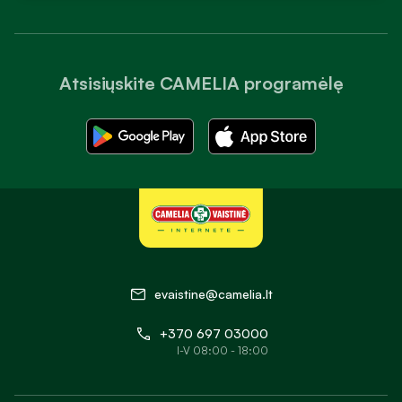
Atsisiųskite CAMELIA programėlę
evaistine@camelia.lt
+370 697 03000
I-V 08:00 - 18:00