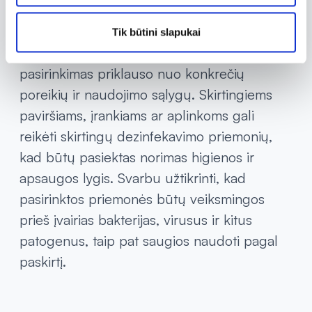
ligos gali greitai plisti tarp darbuotojų.
Tik būtini slapukai
Tinkamų dezinfekavimo priemonių
pasirinkimas priklauso nuo konkrečių
poreikių ir naudojimo sąlygų. Skirtingiems
paviršiams, įrankiams ar aplinkoms gali
reikėti skirtingų dezinfekavimo priemonių,
kad būtų pasiektas norimas higienos ir
apsaugos lygis. Svarbu užtikrinti, kad
pasirinktos priemonės būtų veiksmingos
prieš įvairias bakterijas, virusus ir kitus
patogenus, taip pat saugios naudoti pagal
paskirtį.