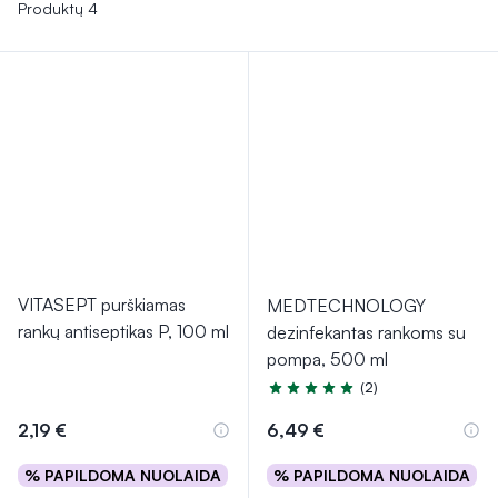
kasdienėje higienoje, taip pat įmonėse, siekiant užtikrinti
Produktų 4
švarą ir apsaugą nuo infekcijų. Dezinfekavimo priemonės
turi būti pasirinktos pagal poreikius ir naudojimo sąlygas, kad
būtų pasiektas norimas higienos ir apsaugos lygis.
VITASEPT purškiamas
MEDTECHNOLOGY
rankų antiseptikas P, 100 ml
dezinfekantas rankoms su
pompa, 500 ml
(2)
Įvertinimas 5.0 iš 5
2,19 €
6,49 €
% PAPILDOMA NUOLAIDA
% PAPILDOMA NUOLAIDA