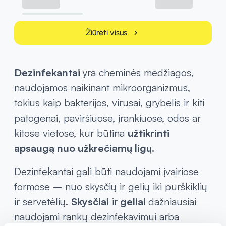
Žiūrėti visus
chevron_right
Dezinfekantai
yra cheminės medžiagos,
naudojamos naikinant mikroorganizmus,
tokius kaip bakterijos, virusai, grybelis ir kiti
patogenai, paviršiuose, įrankiuose, odos ar
kitose vietose, kur būtina
užtikrinti
apsaugą nuo užkrečiamų ligų.
Dezinfekantai gali būti naudojami įvairiose
formose – nuo skysčių ir gelių iki purškiklių
ir servetėlių.
Skysčiai
ir
geliai
dažniausiai
naudojami rankų dezinfekavimui arba