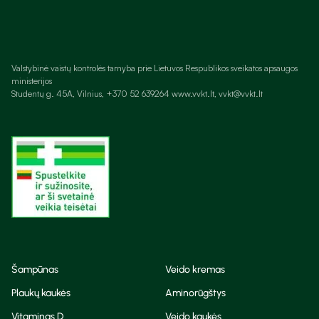
Valstybinė vaistų kontrolės tarnyba prie Lietuvos Respublikos sveikatos apsaugos
ministerijos
Studentų g. 45A, Vilnius, +370 52 639264 www.vvkt.lt, vvkt@vvkt.lt
Šampūnas
Veido kremas
Plaukų kaukės
Aminorūgštys
Vitaminas D
Veido kaukės