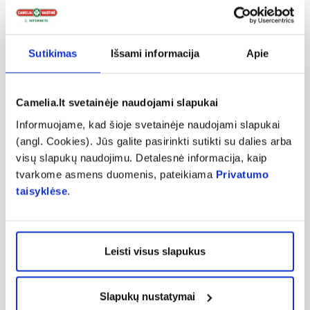
paviršių valymui, o purškikliai ir servetėlės
yra patogūs ir efektyvūs sprendimai
kasdienėje higienoje, ypač greitam paviršių
Sutikimas
Išsami informacija
Apie
valymui ir dezinfekavimui.
Dezinfekantai plačiai naudojami medicinos
Camelia.lt svetainėje naudojami slapukai
įstaigose, kur būtina
užkirsti kelią infekcijų
Informuojame, kad šioje svetainėje naudojami slapukai
plitimui.
Jie taip pat būtini maisto
(angl. Cookies). Jūs galite pasirinkti sutikti su dalies arba
visų slapukų naudojimu. Detalesnė informacija, kaip
pramonėje, siekiant užtikrinti švarą ir
tvarkome asmens duomenis, pateikiama
Privatumo
saugumą tiek produktų apdorojimo, tiek
taisyklėse
.
gamybos etapuose. Kasdienėje higienoje
dezinfekantai
gali padėti išvengti bakterijų
ir virusų perdavimo
, užtikrindami
Leisti visus slapukus
asmeninės higienos ir aplinkos švarą. Be to,
jie dažnai naudojami įmonėse, ypač biuruose
Slapukų nustatymai
ir kitose darbo vietose, kur užkrečiamos