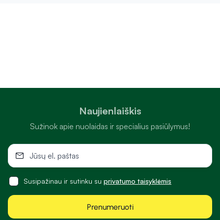
Naujienlaiškis
Sužinok apie nuolaidas ir specialius pasiūlymus!
Susipažinau ir sutinku su
privatumo taisyklėmis
Prenumeruoti