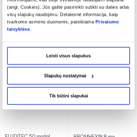
(angl. Cookies). Jūs galite pasirinkti sutikti su dalies arba
visų slapukų naudojimu. Detalesnė informacija, kaip
ACC 200 mg milteliai
WINTROZEN 600 mg
tvarkome asmens duomenis, pateikiama
Privatumo
geriamajam tirpalui N20
šnypščiosios tabletės N10
taisyklėse
.
5,59 €
6,19 €
Į krepšelį
Į krepšelį
Leisti visus slapukus
Slapukų nustatymai
Tik būtini slapukai
FLUDITEC 50 mg/ml
BROMHEXIN 8 mg