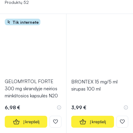
vaistai nuo kosulio gali būti veiksmingi, tačiau svarbu
Produktų 52
pasirinkti tinkamą priemonę pagal simptomus ir atsakingai
vadovautis naudojimo instrukcijomis.
Tik internete
GELOMYRTOL FORTE
BRONTEX 15 mg/5 ml
300 mg skrandyje neirios
sirupas 100 ml
minkštosios kapsulės N20
6,98 €
3,99 €
Į krepšelį
Į krepšelį