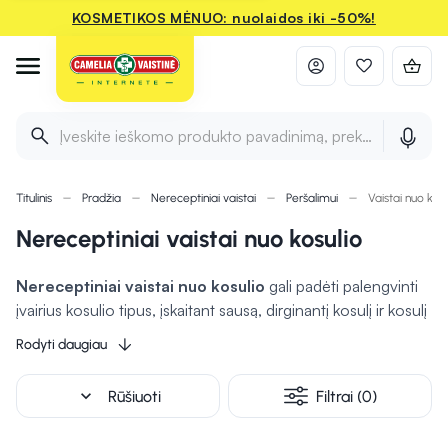
KOSMETIKOS MĖNUO: nuolaidos iki -50%!
Įveskite ieškomo produkto pavadinimą, prekės ženklą ir 
Titulinis
Pradžia
Nereceptiniai vaistai
Peršalimui
Vaistai nuo kosu
Nereceptiniai vaistai nuo kosulio
Nereceptiniai vaistai nuo kosulio
gali padėti palengvinti
įvairius kosulio tipus, įskaitant sausą, dirginantį kosulį ir kosulį
su gleivėmis. Šie vaistai dažnai skirstomi į dvi pagrindines
Rodyti daugiau
grupes, priklausomai nuo jų veikimo mechanizmo ir tikslo.
Tai – kosulio slopikliai ir atsikosėjimą skatinantys vaistai,
expand_more
Rūšiuoti
Filtrai (0)
tačiau gali būti ir kombinuoti vaistai, kuriais siekiama
palengvinti įvairius kosulio simptomus.
Nereceptiniai