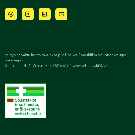
Valstybinė vaistų kontrolės tarnyba prie Lietuvos Respublikos sveikatos apsaugos
ministerijos
Studentų g. 45A, Vilnius, +370 52 639264 www.vvkt.lt, vvkt@vvkt.lt