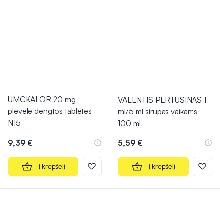
UMCKALOR 20 mg
VALENTIS PERTUSINAS 1
plėvele dengtos tabletės
ml/5 ml sirupas vaikams
N15
100 ml
9,39 €
5,59 €
Į krepšelį
Į krepšelį