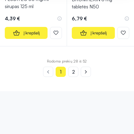
sirupas 125 ml
tabletės N50
4,39 €
6,79 €
Į krepšelį
Į krepšelį
Rodoma prekių 28 iš 52
1
2