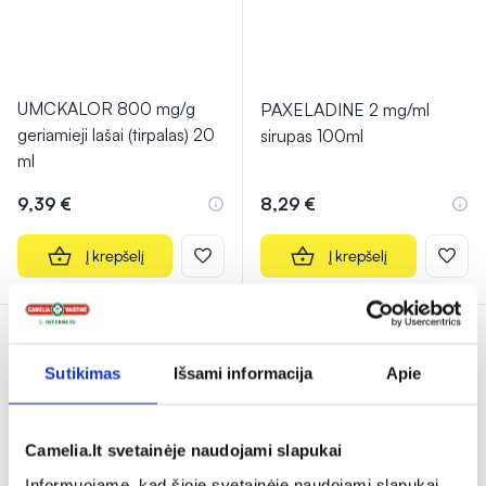
UMCKALOR 800 mg/g
PAXELADINE 2 mg/ml
geriamieji lašai (tirpalas) 20
sirupas 100ml
ml
9,39 €
8,29 €
Į krepšelį
Į krepšelį
Sutikimas
Išsami informacija
Apie
Camelia.lt svetainėje naudojami slapukai
Informuojame, kad šioje svetainėje naudojami slapukai