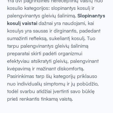
Yra dvi pagrindinės nereceptinių vaistų nuo
kosulio kategorijos: slopinantys kosulį ir
palengvinantys gleivių šalinimą.
Slopinantys
kosulį vaistai
dažnai yra naudojami, kai
kosulys yra sausas ir dirginantis, padedant
sumažinti refleksą, sukeliantį kosulį. Tuo
tarpu palengvinantys gleivių šalinimą
preparatai skirti padėti organizmui
efektyviau atsikratyti gleivių, palengvinant
kvėpavimą ir mažinant diskomfortą.
Pasirinkimas tarp šių kategorijų priklauso
nuo individualių simptomų ir jų pobūdžio,
todėl svarbu atidžiai įvertinti savo būklę
prieš renkantis tinkamą vaistą.