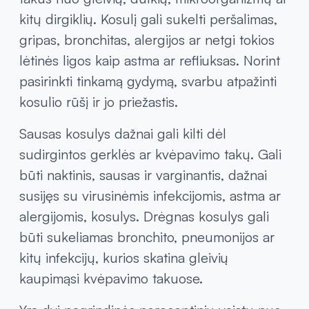
kitų dirgiklių. Kosulį gali sukelti peršalimas,
gripas, bronchitas, alergijos ar netgi tokios
lėtinės ligos kaip astma ar refliuksas. Norint
pasirinkti tinkamą gydymą, svarbu atpažinti
kosulio rūšį ir jo priežastis.
Sausas kosulys dažnai gali kilti dėl
sudirgintos gerklės ar kvėpavimo takų. Gali
būti naktinis, sausas ir varginantis, dažnai
susijęs su virusinėmis infekcijomis, astma ar
alergijomis, kosulys. Drėgnas kosulys gali
būti sukeliamas bronchito, pneumonijos ar
kitų infekcijų, kurios skatina gleivių
kaupimąsi kvėpavimo takuose.