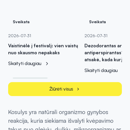
Sveikata
Sveikata
2026-07-31
2026-07-31
Vaistinėlė į festivalį: vien vaistų
Dezodorantas ar
nuo skausmo nepakaks
antiperspirantas? Va
atsakė, kada kurį pas
Skaityti daugiau
Skaityti daugiau
Žiūrėti visus
chevron_right
Kosulys yra natūrali organizmo gynybos
reakcija, kuria siekiama išvalyti kvėpavimo
takus nuo gleivių, dulkių, mikroorganizmų ar