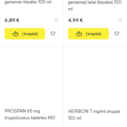
geriamas tirpalas 100 ml
geriamieji lašai (tirpalas) 100
ml
6,89 €
4,99 €
Į krepšelį
Į krepšelį
PROSPAN 65 mg
HERBION 7 mg/ml sirupas
šnypščiosios tabletės N10
150 ml