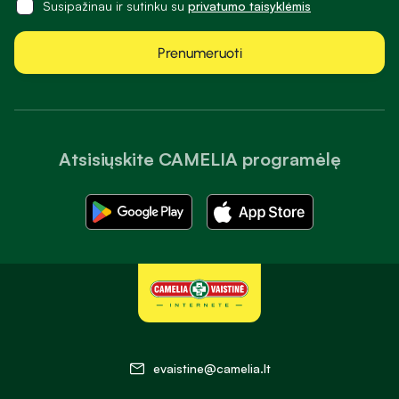
Susipažinau ir sutinku su
privatumo taisyklėmis
Prenumeruoti
Atsisiųskite CAMELIA programėlę
evaistine@camelia.lt