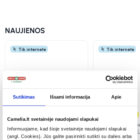
INFORMACIJA
NAUJIENOS
Tik internete
Tik internete
Sutikimas
Išsami informacija
Apie
-25%
Naujiena
-20%
Naujiena
Camelia.lt svetainėje naudojami slapukai
CENTELLIAN 24 apsauginis
PURITO veido ser
Informuojame, kad šioje svetainėje naudojami slapukai
veido kremas nuo saulės
ACID 10 KOJIC T
(angl. Cookies). Jūs galite pasirinkti sutikti su dalies arba
MADECA DERMA SHIELD,
...
SERUM, 30 ml