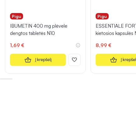
Pigu
Pigu
IBUMETIN 400 mg plėvele
ESSENTIALE FOR
dengtos tabletės N10
kietosios kapsulės
1,69 €
8,99 €
Į krepšelį
Į krepšel
INFORMACIJA
INFORMACIJA