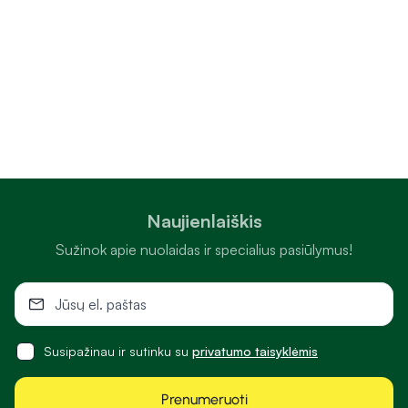
higienos prekių asortimentą.
Kodėl verta rinktis „Camelia“ internetinę vaistinę?
Camelia.lt internetinėje vaistinėje rasite platų sveikatos ir
grožio prekių pasirinkimą įvairiems poreikiams. Patogiai
vienoje vietoje galite rasti vitaminų, maisto papildų, veido,
kūno ir plaukų kosmetikos, dekoratyvinės kosmetikos ir
parfumerijos, nereceptinių vaistų, medicinos priemonių ir
technikos, higienos prekių, prekių mamai ir vaikui bei kitų
Naujienlaiškis
kasdien reikalingų priemonių. „Camelia“ internetu nuolat
siūlo įvairias akcijas ir specialius pasiūlymus, todėl sveikatos
Sužinok apie nuolaidas ir specialius pasiūlymus!
bei grožio prekėmis galima pasirūpinti itin palankiomis
kainomis, o platus ir dažnai atnaujinamas asortimentas
leidžia lengvai rasti tiek kasdien naudojamus, tiek
specializuotus produktus.
Susipažinau ir sutinku su
privatumo taisyklėmis
Patogus apsipirkimas internetu
Prenumeruoti
Camelia.lt suteikia galimybę reikalingas prekes internetu