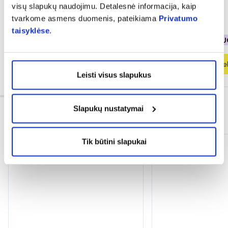
visų slapukų naudojimu. Detalesnė informacija, kaip
tvarkome asmens duomenis, pateikiama
Privatumo
12,68 €
16,91 €
18,96 €
23,71 €
taisyklėse
.
% PAPILDOMA NUOLAIDA
% PAPILDOMA NU
Į krepšelį
Į krepšel
Leisti visus slapukus
Slapukų nustatymai
INFORMACIJA
Tik būtini slapukai