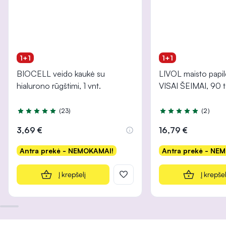
1+1
1+1
BIOCELL veido kaukė su
LIVOL maisto papi
hialurono rūgštimi, 1 vnt.
VISAI ŠEIMAI, 90 t
(23)
(2)
Įvertinimas 5.0 iš 5
Įvertinimas 5.0 iš 5
3,69 €
16,79 €
Antra prekė - NEMOKAMAI!
Antra prekė - NE
Į krepšelį
Į krepšel
INFORMACIJA
INFORMACIJA