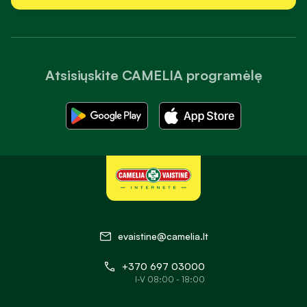
užsisakyti bet kuriuo paros metu. Patogi prekių paieška,
aiškiai suskirstytos kategorijos ir išsamūs produktų aprašymai
padeda greitai rasti tai, ko reikia kasdienei sveikatos
priežiūrai. Be to, internetinėje vaistinėje galite patogiai
Atsisiųskite CAMELIA programėlę
peržiūrėti produktų sudėtį, vartojimo rekomendacijas ir kitą
svarbią informaciją, kuri padeda lengviau išsirinkti jūsų
poreikius atitinkančias prekes.
Kilus klausimams dėl prekių įsigijimo ar užsakymų, galite
kreiptis į klientų aptarnavimo ir farmacijos specialistų
komandą. Konsultacijos telefonu, el. paštu ir tiesioginio
pokalbio (live chat) kanalu teikiamos darbo dienomis nuo
8:00 iki 18:00 val., todėl reikiamą informaciją ir pagalbą
galite gauti greitai bei patogiai neišeidami iš namų.
evaistine@camelia.lt
Receptiniai vaistai internetu
+370 697 03000
„Camelia“ vaistinėje internetu galite įsigyti gydytojo paskirtus
I-V 08:00 - 18:00
receptinius vaistus bei kompensuojamąsias medicinos