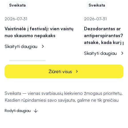
Sveikata
Sveikata
2026-07-31
2026-07-31
Vaistinėlė į festivalį: vien vaistų
Dezodorantas ar
nuo skausmo nepakaks
antiperspirantas? V
atsakė, kada kurį pa
Skaityti daugiau
Skaityti daugiau
Žiūrėti visus
chevron_right
Sveikata – vienas svarbiausių kiekvieno žmogaus prioritetų.
Kasdien rūpindamiesi savo savijauta, galime ne tik greičiau
įveikti įvairius negalavimus, bet ir užkirsti kelią jų atsiradimui
Rodyti daugiau
ateityje. Tam svarbų vaidmenį atlieka kokybiški vaistai, maisto
papildai, kosmetika bei medicinos priemonės. Būtent todėl
„Camelia“ internetinė vaistinė siūlo platų sveikatos, grožio ir