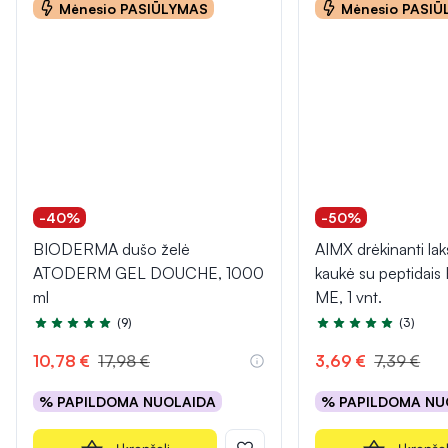
Mėnesio PASIŪLYMAS
Mėnesio PASI
-40%
-50%
BIODERMA dušo želė
AIMX drėkinanti lak
ATODERM GEL DOUCHE, 1000
kaukė su peptidai
ml
ME, 1 vnt.
(9)
(3)
Įvertinimas 4.8 iš 5
Įvertinimas 5.0 iš 5
10,78 €
17,98 €
3,69 €
7,39 €
% PAPILDOMA NUOLAIDA
% PAPILDOMA NU