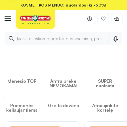
KOSMETIKOS MĖNUO: nuolaidos iki -50%!
Įveskite ieškomo produkto pavadinimą, prekės ženklą ir 
INFORMACIJA
INFORMACIJA
INFORMACIJA
Camelia
Mėnesio TOP
Antra prekė
SUPER
NEMOKAMAI
nuolaida
Priemonės
Greita dovana
Atnaujinkite
keliaujantiems
kortelę