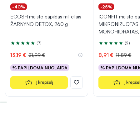
-40%
-25%
ECOSH maisto papildas milteliais
ICONFIT maisto pa
ŽARNYNO DETOX, 260 g
MIKRONIZUOTAS
MONOHIDRATAS, s
(7)
(2)
Įvertinimas 4.7 iš 5
Įvertinimas 5.0 iš 5
13,19 €
21,99 €
8,91 €
11,89 €
% PAPILDOMA NUOLAIDA
% PAPILDOMA NU
Į krepšelį
Į krepšel
INFORMACIJA
INFORMACIJA