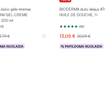
ūno gelis-kremas
BIODERMA dušo aliejus 
RM GEL-CREME
HUILE DE DOUCHE, 1 l
 200 ml
(3)
(62)
.0 iš 5
Įvertinimas 5.0 iš 5
13,05 €
7,79 €
20,09 €
OMA NUOLAIDA
% PAPILDOMA NUOLAIDA
Į krepšelį
Į krepšelį