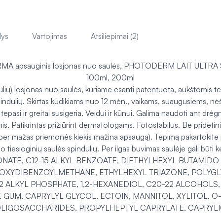
lys
Vartojimas
Atsiliepimai (2)
A apsauginis losjonas nuo saulės, PHOTODERM LAIT ULTR
100ml, 200ml
ulių) losjonas nuo saulės, kuriame esanti patentuota, aukštomis
dulių. Skirtas kūdikiams nuo 12 mėn., vaikams, suaugusiems, nėšč
epasi ir greitai susigeria. Veidui ir kūnui. Galima naudoti ant drėg
is. Patikrintas prižiūrint dermatologams. Fotostabilus. Be pridėtin
kite (per mažas priemonės kiekis mažina apsaugą). Tepimą pakartok
tiesioginių saulės spindulių. Per ilgas buvimas saulėje gali būti k
ONATE, C12-15 ALKYL BENZOATE, DIETHYLHEXYL BUTAMID
OXYDIBENZOYLMETHANE, ETHYLHEXYL TRIAZONE, POLYGLY
2 ALKYL PHOSPHATE, 1,2-HEXANEDIOL, C20-22 ALCOHOLS
 GUM, CAPRYLYL GLYCOL, ECTOIN, MANNITOL, XYLITOL, 
LIGOSACCHARIDES, PROPYLHEPTYL CAPRYLATE, CAPRYLI