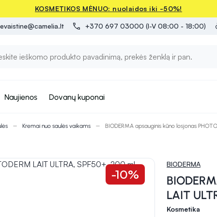
KOSMETIKOS MĖNUO: nuolaidos iki -50%!
evaistine@camelia.lt
+370 697 03000 (I-V 08:00 - 18:00)
Naujienos
Dovanų kuponai
lės
Kremai nuo saulės vaikams
BIODERMA apsauginis kūno losjonas PHOT
BIODERMA
-10%
BIODERMA
LAIT ULT
Kosmetika