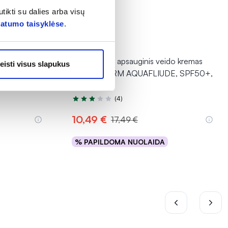
tikti su dalies arba visų
vatumo taisyklėse
.
-40%
 losjonas
BIODERMA apsauginis veido kremas
eisti visus slapukus
 SPF50+,
PHOTODERM AQUAFLIUDE, SPF50+,
40 ml
(4)
Įvertinimas 3.3 iš 5
10,49 €
17,49 €
% PAPILDOMA NUOLAIDA
Į krepšelį