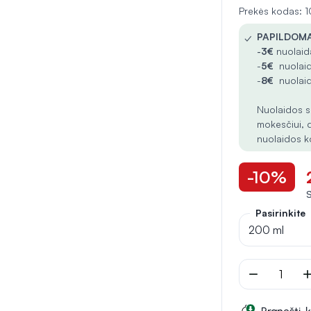
Prekės kodas:
✓
PAPILDOMA
-
3€
nuolaida
-
5€
nuolaid
-
8€
nuolaid
Nuolaidos s
mokesčiui, 
nuolaidos k
-10%
Pasirinkite
200 ml
remove
ad