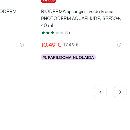
ATODERM
BIODERMA apsauginis veido kremas
PHOTODERM AQUAFLIUDE, SPF50+,
40 ml
(4)
Įvertinimas 3.3 iš 5
10,49 €
17,49 €
% PAPILDOMA NUOLAIDA
Į krepšelį