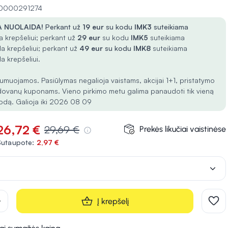
 10000291274
 NUOLAIDA!
Perkant už
19 eur
su kodu
IMK3
suteikiama
 krepšeliui; perkant už
29 eur
su kodu
IMK5
suteikiama
a krepšeliui; perkant už
49 eur
su kodu
IMK8
suteikiama
a krepšeliui.
umuojamos. Pasiūlymas negalioja vaistams, akcijai 1+1, pristatymo
dovanų kuponams. Vieno pirkimo metu galima panaudoti tik vieną
odą. Galioja iki 2026 08 09
26,72 €
29,69 €
Prekės likučiai vaistinėse
Sutaupote:
2,97 €
d
Į krepšelį