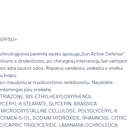
A SPF50+
 technologijomis paremta saulės apsauga„Sun Active Defense“
ioms ir žindančioms, po chirurginių intervencijų bei vartojant
nos arba sausos odos. Atsparus vandeniui, prakaitui ir smėliui.
ių kvapų.
ite po maudynių ar nusišluostymo rankšluosčiu. Naudokite
enksmingas jūsų sveikatai.
O TRIAZONE, BIS-ETHYLHEXYLOXYPHENOL
CERYL-6 STEARATE, GLYCERIN, BRASSICA
, MICROCRYSTALLINE CELLULOSE, POLYGLYCERYL-6
O-CYMEN-5-OL, SODIUM HYDROXIDE, RHAMNOSE, CITRIC
C/CAPRIC TRIGLYCERIDE, LAMINARIA OCHROLEUCA