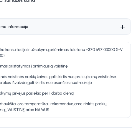
kai sumažės kaina
ymo informacija
nko konsultacija ir užsakymų priėmimas telefonu +370 697 03000 (I-V
00)
as pristatymas į artimiausią vaistinę
inės vaistinės prekių kainos gali skirtis nuo prekių kainų vaistinėse.
prekės išvaizda gali skirtis nuo esančios nuotraukoje
kymų pirkėjus pasiekia per 1 darbo dieną!
t aukštai oro temperatūrai, rekomenduojame rinktis prekių
ymą į VAISTINĘ arba NAMUS