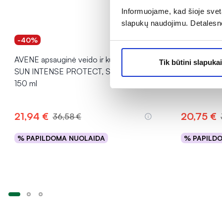
Informuojame, kad šioje sveta
slapukų naudojimu. Detalesn
-40%
-40%
AVENE apsauginė veido ir kūno emulsija
AVENE apsau
Tik būtini slapukai
SUN INTENSE PROTECT, SPF50+,
SUN, SPF50
150 ml
21,94 €
20,75 €
36,58 €
% PAPILDOMA NUOLAIDA
% PAPILD
Į krepšelį