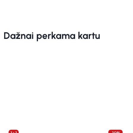
Dažnai perkama kartu
1+1
-10%