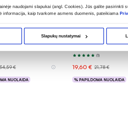
inėje naudojami slapukai (angl. Cookies). Jūs galite pasirinkti su
ė informacija, kaip tvarkome asmens duomenis, pateikiama
Pri
-10%
ginė veido ir kūno emulsija
BIODERMA apsauginis kūno
Slapukų nustatymai
L
+, 100 ml
PHOTODERM LAIT ULTRA,
100 ml
(1)
Įvertinimas 5.0 iš 5
19,60 €
34,59 €
21,78 €
OMA NUOLAIDA
% PAPILDOMA NUOLAIDA
Į krepšelį
Į krepšelį