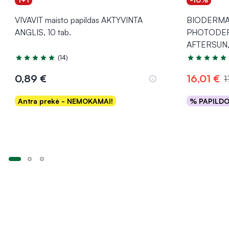
VIVAVIT maisto papildas AKTYVINTA
BIODERMA k
ANGLIS, 10 tab.
PHOTODE
AFTERSUN,
(14)
Įvertinimas 5.0 iš 5
Įvertinimas 5
0,89 €
16,01 €
1
Antra prekė - NEMOKAMAI!
% PAPILD
Į krepšelį