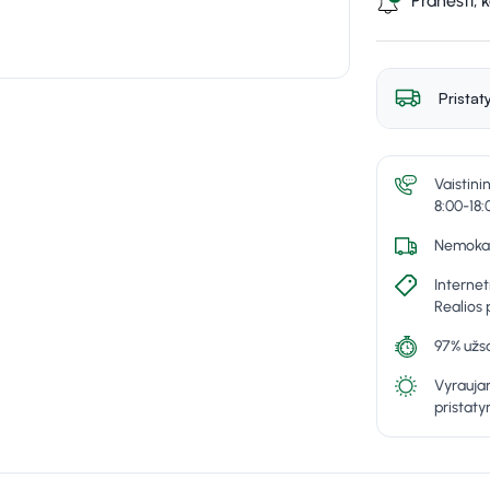
Pranešti, 
Pristat
Vaistini
8:00-18:
Nemokam
Internet
Realios 
97% užsa
Vyraujan
pristat