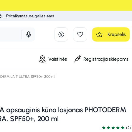
Pritaikymas neįgaliesiems
Krepšelis
Vaistinės
Registracija skiepams
ODERM LAIT ULTRA, SPF50+, 200 ml
 apsauginis kūno losjonas PHOTODERM
RA, SPF50+, 200 ml
(2)
Įvertinimas 5.0 