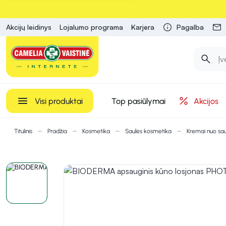
Akcijų leidinys
Lojalumo programa
Karjera
Pagalba
Visi produktai
Top pasiūlymai
Akcijos
Titulinis
Pradžia
Kosmetika
Saulės kosmetika
Kremai nuo sau