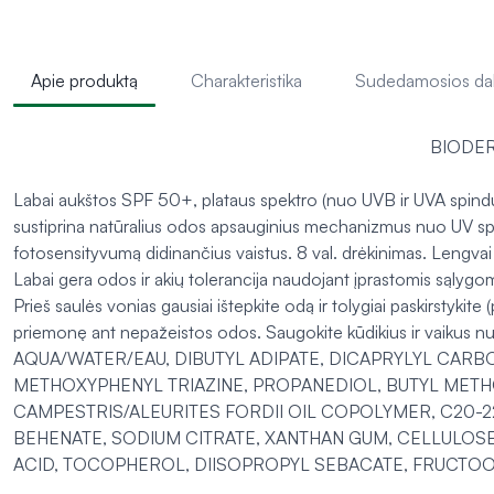
Apie produktą
Charakteristika
Sudedamosios da
BIODERM
Labai aukštos SPF 50+, plataus spektro (nuo UVB ir UVA spind
sustiprina natūralius odos apsauginius mechanizmus nuo UV spin
fotosensityvumą didinančius vaistus. 8 val. drėkinimas. Lengvai t
Labai gera odos ir akių tolerancija naudojant įprastomis sąlygom
Prieš saulės vonias gausiai ištepkite odą ir tolygiai paskirsty
priemonę ant nepažeistos odos. Saugokite kūdikius ir vaikus nuo 
AQUA/WATER/EAU, DIBUTYL ADIPATE, DICAPRYLYL CARB
METHOXYPHENYL TRIAZINE, PROPANEDIOL, BUTYL METH
CAMPESTRIS/ALEURITES FORDII OIL COPOLYMER, C20-2
BEHENATE, SODIUM CITRATE, XANTHAN GUM, CELLULOSE
ACID, TOCOPHEROL, DIISOPROPYL SEBACATE, FRUCTOO