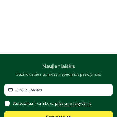
Naujienlaiškis
Sužinok apie nuolaidas ir specialius pasiūlymus!
Susipažinau ir sutinku su
privatumo taisyklėmis