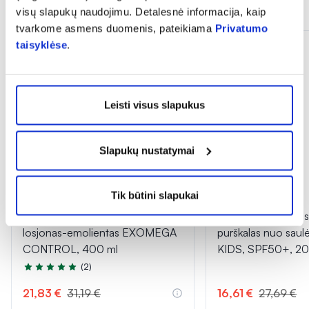
Dažnai perkama kartu
visų slapukų naudojimu. Detalesnė informacija, kaip
tvarkome asmens duomenis, pateikiama
Privatumo
taisyklėse
.
DOVANA
Leisti visus slapukus
Slapukų nustatymai
-30%
-40%
Tik būtini slapukai
A-DERMA veido ir kūno
URIAGE apsauginis 
losjonas-emolientas EXOMEGA
purškalas nuo sau
CONTROL, 400 ml
KIDS, SPF50+, 20
(2)
Įvertinimas 5.0 iš 5
21,83 €
31,19 €
16,61 €
27,69 €