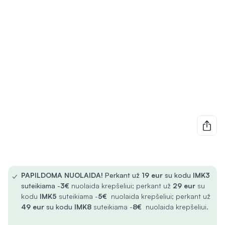
✓
PAPILDOMA NUOLAIDA!
Perkant už
19 eur
su kodu
IMK3
suteikiama -
3€
nuolaida krepšeliui; perkant už
29 eur
su
kodu
IMK5
suteikiama -
5€
nuolaida krepšeliui; perkant už
49 eur
su kodu
IMK8
suteikiama -
8€
nuolaida krepšeliui.