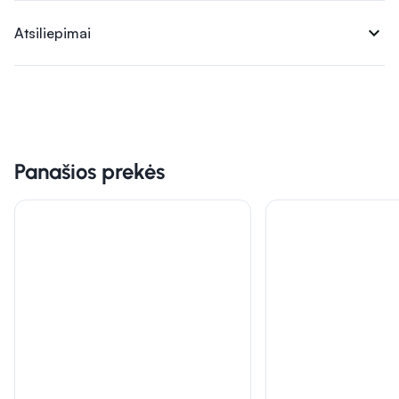
expand_more
Atsiliepimai
Panašios prekės