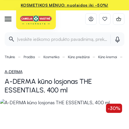
KOSMETIKOS MĖNUO: nuolaidos iki -50%!
Įveskite ieškomo produkto pavadinimą, prekės ženklą ir 
Titulinis
Pradžia
Kosmetika
Kūno priežiūrai
Kūno kremai
A-
A-DERMA
A-DERMA kūno losjonas THE
ESSENTIALS, 400 ml
-30%