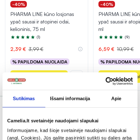
-40%
-40%
PHARMA LINE kūno losjonas
PHARMA LINE kūno
ypač sausai ir atopinei odai,
ypač sausai ir atop
kelioninis, 75 ml
ml
(1)
(9)
Įvertinimas 5.0 iš 5
Įvertinimas 5.0 iš 5
2,39 €
3,99 €
6,59 €
10,99 €
% PAPILDOMA NUOLAIDA
% PAPILDOMA NU
Į krepšelį
Į krepšel
Sutikimas
Išsami informacija
Apie
Camelia.lt svetainėje naudojami slapukai
Informuojame, kad šioje svetainėje naudojami slapukai
(angl. Cookies). Jūs galite pasirinkti sutikti su dalies arba