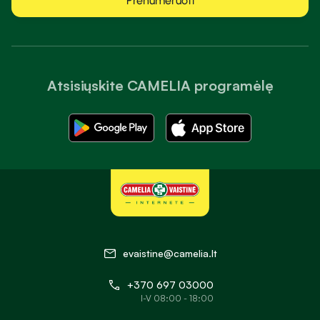
Prenumeruoti
Atsisiųskite CAMELIA programėlę
evaistine@camelia.lt
+370 697 03000
I-V 08:00 - 18:00