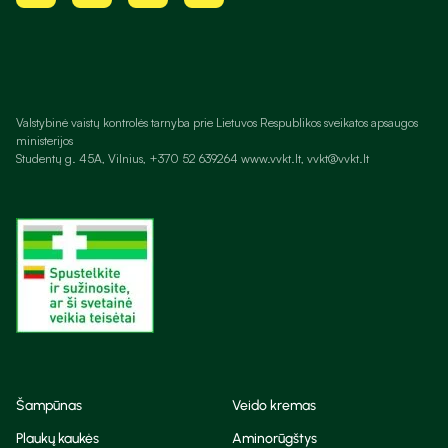
Valstybinė vaistų kontrolės tarnyba prie Lietuvos Respublikos sveikatos apsaugos
ministerijos
Studentų g. 45A, Vilnius, +370 52 639264 www.vvkt.lt, vvkt@vvkt.lt
Šampūnas
Veido kremas
Plaukų kaukės
Aminorūgštys