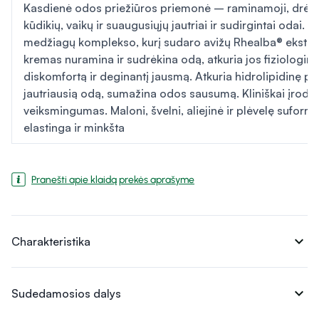
Kasdienė odos priežiūros priemonė – raminamoji, drėkin
kūdikių, vaikų ir suaugusiųjų jautriai ir sudirgintai odai. 
medžiagų komplekso, kurį sudaro avižų Rhealba® ekstrakta
kremas nuramina ir sudrėkina odą, atkuria jos fiziologin
diskomfortą ir deginantį jausmą. Atkuria hidrolipidinę plė
jautriausią odą, sumažina odos sausumą. Kliniškai įrodytas
veiksmingumas. Maloni, švelni, aliejinė ir plėvelę suform
elastinga ir minkšta
Pranešti apie klaidą prekės aprašyme
expand_more
Charakteristika
expand_more
Sudedamosios dalys