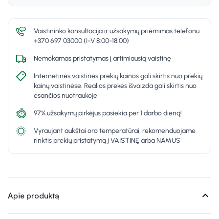
Vaistininko konsultacija ir užsakymų priėmimas telefonu
+370 697 03000 (I-V 8:00-18:00)
Nemokamas pristatymas į artimiausią vaistinę
Internetinės vaistinės prekių kainos gali skirtis nuo prekių
kainų vaistinėse. Realios prekės išvaizda gali skirtis nuo
esančios nuotraukoje
97% užsakymų pirkėjus pasiekia per 1 darbo dieną!
Vyraujant aukštai oro temperatūrai, rekomenduojame
rinktis prekių pristatymą į VAISTINĘ arba NAMUS
expand_more
Apie produktą