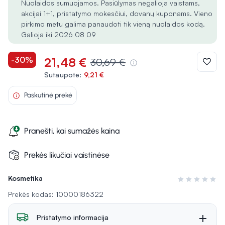
Nuolaidos sumuojamos. Pasiūlymas negalioja vaistams,
akcijai 1+1, pristatymo mokesčiui, dovanų kuponams. Vieno
pirkimo metu galima panaudoti tik vieną nuolaidos kodą.
Galioja iki 2026 08 09
-30%
21,48 €
30,69 €
Sutaupote:
9,21 €
Paskutinė prekė
Pranešti, kai sumažės kaina
Prekės likučiai vaistinėse
Kosmetika
Įvertinimas 0 i
Prekės kodas: 10000186322
Pristatymo informacija