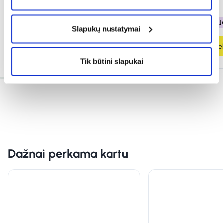
16,44 €
23,49 €
2,39 €
3,99 €
% PAPILDOMA NUOLAIDA
% PAPILDOMA NU
Slapukų nustatymai
Į krepšelį
Į krepšel
Tik būtini slapukai
Dažnai perkama kartu