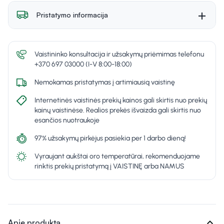
Pristatymo informacija
Vaistininko konsultacija ir užsakymų priėmimas telefonu
+370 697 03000 (I-V 8:00-18:00)
Nemokamas pristatymas į artimiausią vaistinę
Internetinės vaistinės prekių kainos gali skirtis nuo prekių
kainų vaistinėse. Realios prekės išvaizda gali skirtis nuo
esančios nuotraukoje
97% užsakymų pirkėjus pasiekia per 1 darbo dieną!
Vyraujant aukštai oro temperatūrai, rekomenduojame
rinktis prekių pristatymą į VAISTINĘ arba NAMUS
expand_more
Apie produktą