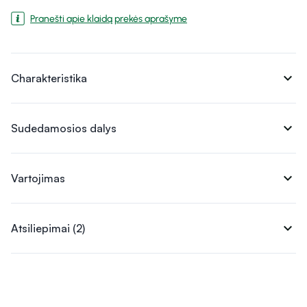
Pranešti apie klaidą prekės aprašyme
expand_more
Charakteristika
expand_more
Sudedamosios dalys
expand_more
Vartojimas
expand_more
Atsiliepimai (2)