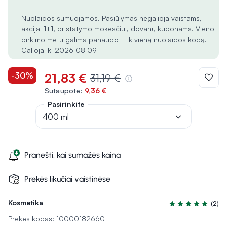
Nuolaidos sumuojamos. Pasiūlymas negalioja vaistams,
akcijai 1+1, pristatymo mokesčiui, dovanų kuponams. Vieno
pirkimo metu galima panaudoti tik vieną nuolaidos kodą.
Galioja iki 2026 08 09
-30%
21,83 €
31,19 €
Sutaupote:
9,36 €
Pasirinkite
400 ml
Pranešti, kai sumažės kaina
Prekės likučiai vaistinėse
Kosmetika
(2)
Įvertinimas 5.0 iš
Prekės kodas: 10000182660