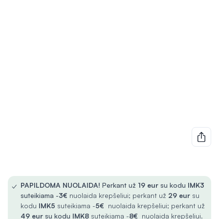
✓
PAPILDOMA NUOLAIDA!
Perkant už
19 eur
su kodu
IMK3
suteikiama -
3€
nuolaida krepšeliui; perkant už
29 eur
su
kodu
IMK5
suteikiama -
5€
nuolaida krepšeliui; perkant už
49 eur
su kodu
IMK8
suteikiama -
8€
nuolaida krepšeliui.