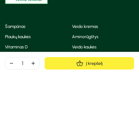
Šampūnas
Veido kremas
Plaukų kaukės
Aminorūgštys
Vitaminas D
Veido kaukės
Korėjietiška kosmetika
Eteriniai aliejai
remove
add
Į krepšelį
Dezodorantas
BB ir CC kremas
Visos teisės saugomos
Privatumo taisyklės
Slapukų politika
© Camelia 2026