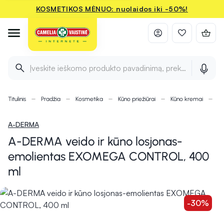
KOSMETIKOS MĖNUO: nuolaidos iki -50%!
Įveskite ieškomo produkto pavadinimą, prekės ženklą ir 
Titulinis
Pradžia
Kosmetika
Kūno priežiūrai
Kūno kremai
A
A-DERMA
A-DERMA veido ir kūno losjonas-
emolientas EXOMEGA CONTROL, 400
ml
-30%