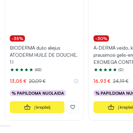
-35%
-30%
BIODERMA dušo aliejus
A-DERMA veido, kū
ATODERM HUILE DE DOUCHE,
prausimosi gelis-e
1 l
EXOMEGA CONTRO
(62)
(2)
Įvertinimas 5.0 iš 5
Įvertinimas 5.0 iš 5
13,05 €
20,09 €
16,93 €
24,19 €
% PAPILDOMA NUOLAIDA
% PAPILDOMA NU
Į krepšelį
Į krepšel