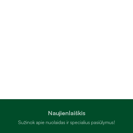
Naujienlaiškis
Sužinok apie nuolaidas ir specialius pasiūlymus!