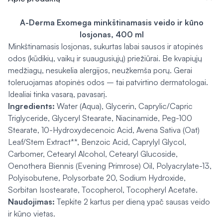
A-Derma Exomega minkštinamasis veido ir kūno
losjonas, 400 ml
Minkštinamasis losjonas, sukurtas labai sausos ir atopinės
odos (kūdikių, vaikų ir suaugusiųjų) priežiūrai. Be kvapiųjų
medžiagų, nesukelia alergijos, neužkemša porų. Gerai
toleruojamas atopinės odos – tai patvirtino dermatologai.
Idealiai tinka vasarą, pavasarį.
Ingredients:
Water (Aqua), Glycerin, Caprylic/Capric
Triglyceride, Glyceryl Stearate, Niacinamide, Peg-100
Stearate, 10-Hydroxydecenoic Acid, Avena Sativa (Oat)
Leaf/Stem Extract**, Benzoic Acid, Caprylyl Glycol,
Carbomer, Cetearyl Alcohol, Cetearyl Glucoside,
Oenothera Biennis (Evening Primrose) Oil, Polyacrylate-13,
Polyisobutene, Polysorbate 20, Sodium Hydroxide,
Sorbitan Isostearate, Tocopherol, Tocopheryl Acetate.
Naudojimas:
Tepkite 2 kartus per dieną ypač sausas veido
ir kūno vietas.