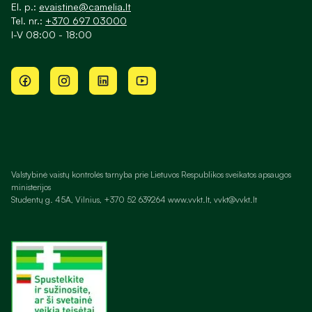
El. p.:
evaistine@camelia.lt
Tel. nr.:
+370 697 03000
I-V 08:00 - 18:00
Valstybinė vaistų kontrolės tarnyba prie Lietuvos Respublikos sveikatos apsaugos
ministerijos
Studentų g. 45A, Vilnius, +370 52 639264 www.vvkt.lt, vvkt@vvkt.lt