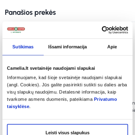
Panašios prekės
Sutikimas
Išsami informacija
Apie
Camelia.lt svetainėje naudojami slapukai
Informuojame, kad šioje svetainėje naudojami slapukai
(angl. Cookies). Jūs galite pasirinkti sutikti su dalies arba
visų slapukų naudojimu. Detalesnė informacija, kaip
-30%
-40%
tvarkome asmens duomenis, pateikiama
Privatumo
A-DERMA veido ir kūno kremas-
PHARMA LINE kūno
taisyklėse
.
emolientas EXOMEGA
ypač sausai ir atopi
CONTROL, 200 ml
kelioninis, 75 ml
(1)
Įvertinimas 5.0 iš 5
Leisti visus slapukus