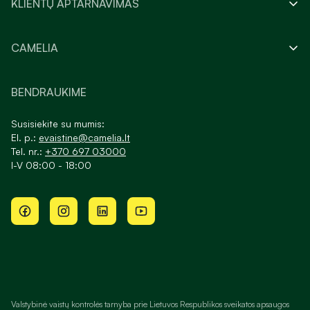
KLIENTŲ APTARNAVIMAS
CAMELIA
BENDRAUKIME
Susisiekite su mumis:
El. p.:
evaistine@camelia.lt
Tel. nr.:
+370 697 03000
I-V 08:00 - 18:00
Valstybinė vaistų kontrolės tarnyba prie Lietuvos Respublikos sveikatos apsaugos