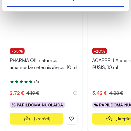
-35%
-20%
PHARMA OIL natūralus
ACAPPELLA eterinis
arbatmedžio eterinis aliejus, 10 ml
PUŠIS, 10 ml
(8)
Įvertinimas 4.9 iš 5
2,72 €
4,19 €
3,42 €
4,28 €
% PAPILDOMA NUOLAIDA
% PAPILDOMA NU
Į krepšelį
Į krepšel