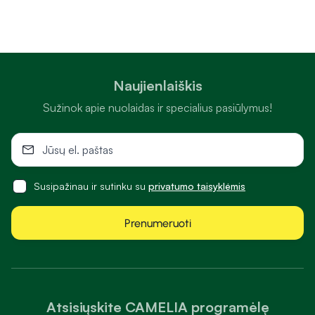
Naujienlaiškis
Sužinok apie nuolaidas ir specialius pasiūlymus!
Susipažinau ir sutinku su
privatumo taisyklėmis
Prenumeruoti
Atsisiųskite CAMELIA programėlę