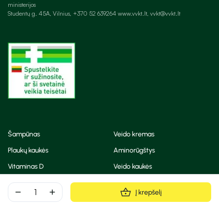
ministerijos
Studentų g. 45A, Vilnius, +370 52 639264 www.vvkt.lt, vvkt@vvkt.lt
Šampūnas
Veido kremas
Plaukų kaukės
Aminorūgštys
Vitaminas D
Veido kaukės
Korėjietiška kosmetika
Eteriniai aliejai
remove
add
Į krepšelį
Dezodorantas
BB ir CC kremas