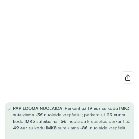
✓
PAPILDOMA NUOLAIDA!
Perkant už
19 eur
su kodu
IMK3
suteikiama -
3€
nuolaida krepšeliui; perkant už
29 eur
su
kodu
IMK5
suteikiama -
5€
nuolaida krepšeliui; perkant už
49 eur
su kodu
IMK8
suteikiama -
8€
nuolaida krepšeliui.