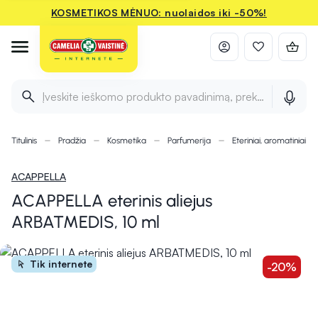
KOSMETIKOS MĖNUO: nuolaidos iki -50%!
Įveskite ieškomo produkto pavadinimą, prekės ženklą ir 
Titulinis
Pradžia
Kosmetika
Parfumerija
Eteriniai, aromatiniai ali
ACAPPELLA
ACAPPELLA eterinis aliejus
ARBATMEDIS, 10 ml
Tik internete
-20%