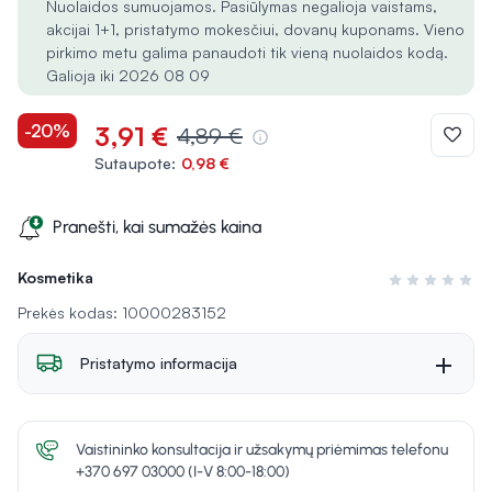
Nuolaidos sumuojamos. Pasiūlymas negalioja vaistams,
akcijai 1+1, pristatymo mokesčiui, dovanų kuponams. Vieno
pirkimo metu galima panaudoti tik vieną nuolaidos kodą.
Galioja iki 2026 08 09
-20%
3,91 €
4,89 €
Sutaupote:
0,98 €
Pranešti, kai sumažės kaina
Kosmetika
Įvertinimas 0 i
Prekės kodas: 10000283152
Pristatymo informacija
Vaistininko konsultacija ir užsakymų priėmimas telefonu
+370 697 03000 (I-V 8:00-18:00)