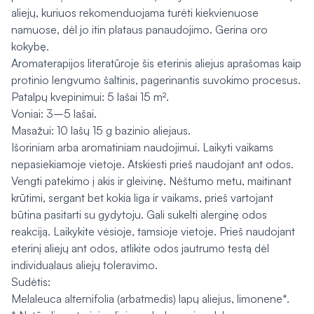
aliejų, kuriuos rekomenduojama turėti kiekvienuose
namuose, dėl jo itin plataus panaudojimo. Gerina oro
kokybę.
Aromaterapijos literatūroje šis eterinis aliejus aprašomas kaip
protinio lengvumo šaltinis, pagerinantis suvokimo procesus.
Patalpų kvepinimui: 5 lašai 15 m².
Voniai: 3–5 lašai.
Masažui: 10 lašų 15 g bazinio aliejaus.
Išoriniam arba aromatiniam naudojimui. Laikyti vaikams
nepasiekiamoje vietoje. Atskiesti prieš naudojant ant odos.
Vengti patekimo į akis ir gleivinę. Nėštumo metu, maitinant
krūtimi, sergant bet kokia liga ir vaikams, prieš vartojant
būtina pasitarti su gydytoju. Gali sukelti alerginę odos
reakciją. Laikykite vėsioje, tamsioje vietoje. Prieš naudojant
eterinį aliejų ant odos, atlikite odos jautrumo testą dėl
individualaus aliejų toleravimo.
Sudėtis:
Melaleuca alternifolia (arbatmedis) lapų aliejus, limonene*.