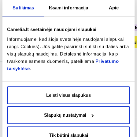
Sutikimas
Išsami informacija
Apie
3,42 €
4,28 €
3,90 €
4,88 €
% PAPILDOMA NUOLAIDA
% PAPILDOMA NU
Camelia.lt svetainėje naudojami slapukai
Informuojame, kad šioje svetainėje naudojami slapukai
Į krepšelį
Į krepšel
(angl. Cookies). Jūs galite pasirinkti sutikti su dalies arba
visų slapukų naudojimu. Detalesnė informacija, kaip
tvarkome asmens duomenis, pateikiama
Privatumo
taisyklėse
.
Leisti visus slapukus
Dažnai perkama kartu
Slapukų nustatymai
Tik internete
Tik būtini slapukai