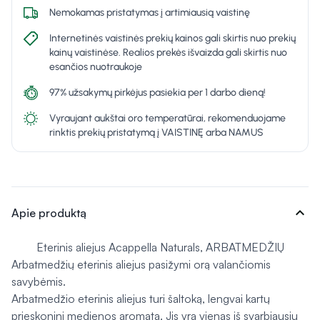
Nemokamas pristatymas į artimiausią vaistinę
Internetinės vaistinės prekių kainos gali skirtis nuo prekių
kainų vaistinėse. Realios prekės išvaizda gali skirtis nuo
esančios nuotraukoje
97% užsakymų pirkėjus pasiekia per 1 darbo dieną!
Vyraujant aukštai oro temperatūrai, rekomenduojame
rinktis prekių pristatymą į VAISTINĘ arba NAMUS
expand_more
Apie produktą
Eterinis aliejus Acappella Naturals, ARBATMEDŽIŲ
Arbatmedžių eterinis aliejus pasižymi orą valančiomis
savybėmis.
Arbatmedžio eterinis aliejus turi šaltoką, lengvai kartų
prieskoninį medienos aromatą. Jis yra vienas iš svarbiausių