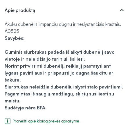
expand_more
Apie produktą
Akuku dubenėlis limpančiu dugnu ir neslystančiais kraštais,
A0525
Savybės:
Guminis siurbtukas padeda išlaikyti dubenėlį savo
vietoje ir neleidžia jo turiniui išsilieti.
Norint pritvirtinti dubenėlį, reikia jį pastatyti ant
lygaus paviršiaus ir prispausti jo dugną šaukštu ar
šakute.
Siurbtukas neleidžia dubenėliui slysti stalo paviršiumi.
Pagamintas iš saugių medžiagų, skirtų susiliesti su
maistu.
Sudėtyje nėra BPA.
Pranešti apie klaidą prekės aprašyme