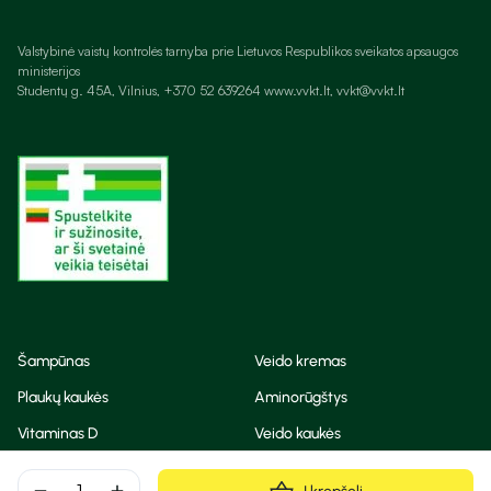
Valstybinė vaistų kontrolės tarnyba prie Lietuvos Respublikos sveikatos apsaugos
ministerijos
Studentų g. 45A, Vilnius, +370 52 639264 www.vvkt.lt, vvkt@vvkt.lt
Šampūnas
Veido kremas
Plaukų kaukės
Aminorūgštys
Vitaminas D
Veido kaukės
Korėjietiška kosmetika
Eteriniai aliejai