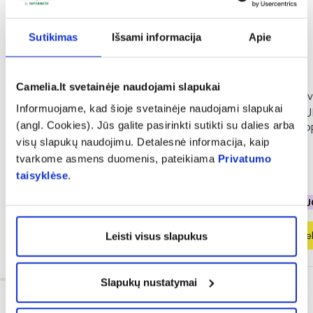
Sutikimas
Išsami informacija
Apie
-40%
-50%
Camelia.lt svetainėje naudojami slapukai
INGENCARE vaikiški pleistrai
DELIA apsauginis v
Informuojame, kad šioje svetainėje naudojami slapukai
TATOO, 10 vnt.
kremas vaikams S
(angl. Cookies). Jūs galite pasirinkti sutikti su dalies arba
PROTECTION, SPF
visų slapukų naudojimu. Detalesnė informacija, kaip
(5)
Įvertinimas 5.0 iš 5
tvarkome asmens duomenis, pateikiama
Privatumo
1,16 €
1,94 €
3,49 €
6,99 €
taisyklėse
.
% PAPILDOMA NUOLAIDA
% PAPILDOMA NU
Į krepšelį
Į krepšel
Leisti visus slapukus
Slapukų nustatymai