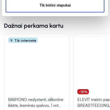
Tik būtini slapukai
Dažnai perkama kartu
Tik internete
-15%
BABYONO neslystanti, silikoninė
ELEVIT maisto papi
lėkštė, kreminės spalvos, 1 vnt.
BREASTFEEDING, 