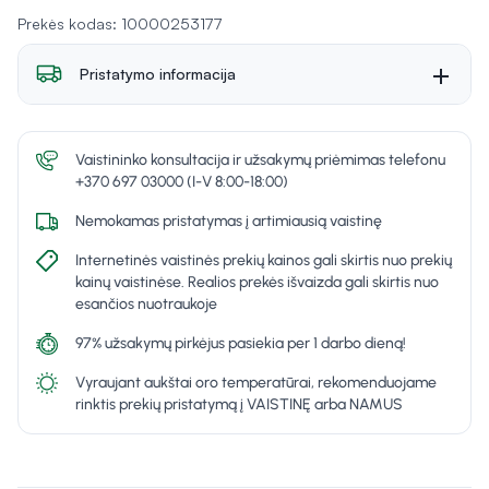
Įvertinimas 0 i
Prekės kodas: 10000253177
Pristatymo informacija
Vaistininko konsultacija ir užsakymų priėmimas telefonu
+370 697 03000 (I-V 8:00-18:00)
Nemokamas pristatymas į artimiausią vaistinę
Internetinės vaistinės prekių kainos gali skirtis nuo prekių
kainų vaistinėse. Realios prekės išvaizda gali skirtis nuo
esančios nuotraukoje
97% užsakymų pirkėjus pasiekia per 1 darbo dieną!
Vyraujant aukštai oro temperatūrai, rekomenduojame
rinktis prekių pristatymą į VAISTINĘ arba NAMUS