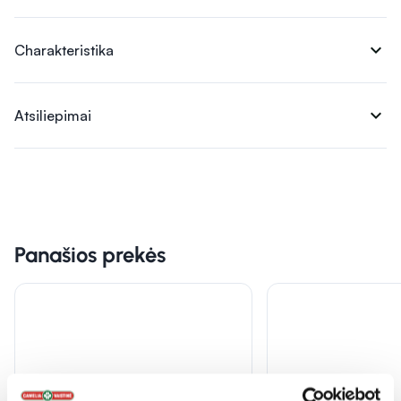
expand_more
Charakteristika
expand_more
Atsiliepimai
Panašios prekės