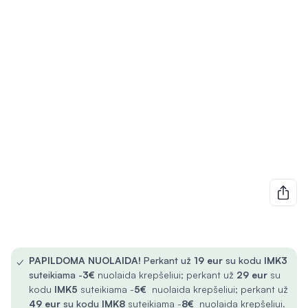
✓
PAPILDOMA NUOLAIDA!
Perkant už
19 eur
su kodu
IMK3
suteikiama -
3€
nuolaida krepšeliui; perkant už
29 eur
su
kodu
IMK5
suteikiama -
5€
nuolaida krepšeliui; perkant už
49 eur
su kodu
IMK8
suteikiama -
8€
nuolaida krepšeliui.