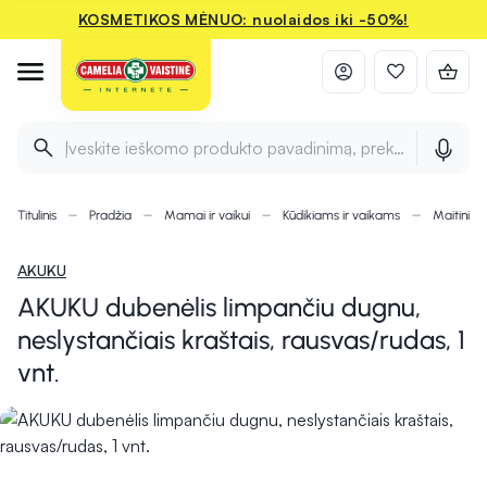
KOSMETIKOS MĖNUO: nuolaidos iki -50%!
Įveskite ieškomo produkto pavadinimą, prekės ženklą ir 
Titulinis
Pradžia
Mamai ir vaikui
Kūdikiams ir vaikams
Maitinimu
AKUKU
AKUKU dubenėlis limpančiu dugnu,
neslystančiais kraštais, rausvas/rudas, 1
vnt.