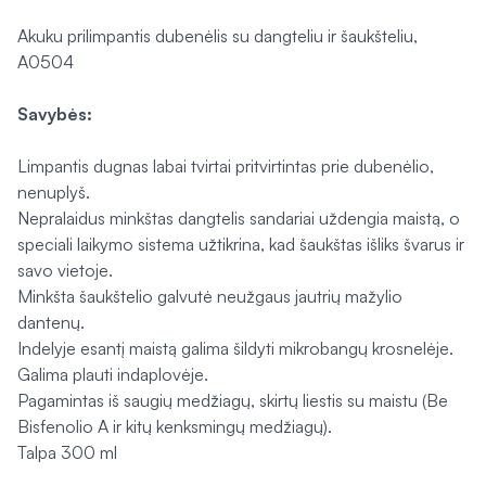
Akuku prilimpantis dubenėlis su dangteliu ir šaukšteliu,
A0504
Savybės:
Limpantis dugnas labai tvirtai pritvirtintas prie dubenėlio,
nenuplyš.
Nepralaidus minkštas dangtelis sandariai uždengia maistą, o
speciali laikymo sistema užtikrina, kad šaukštas išliks švarus ir
savo vietoje.
Minkšta šaukštelio galvutė neužgaus jautrių mažylio
dantenų.
Indelyje esantį maistą galima šildyti mikrobangų krosnelėje.
Galima plauti indaplovėje.
Pagamintas iš saugių medžiagų, skirtų liestis su maistu (Be
Bisfenolio A ir kitų kenksmingų medžiagų).
Talpa 300 ml