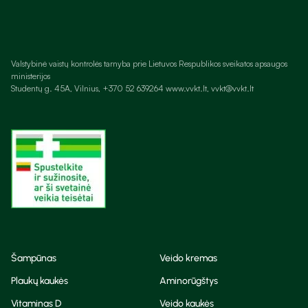
Valstybinė vaistų kontrolės tarnyba prie Lietuvos Respublikos sveikatos apsaugos
ministerijos
Studentų g. 45A, Vilnius, +370 52 639264 www.vvkt.lt, vvkt@vvkt.lt
Šampūnas
Veido kremas
Plaukų kaukės
Aminorūgštys
Vitaminas D
Veido kaukės