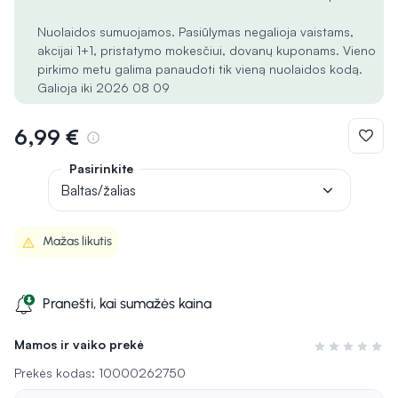
Nuolaidos sumuojamos. Pasiūlymas negalioja vaistams,
akcijai 1+1, pristatymo mokesčiui, dovanų kuponams. Vieno
pirkimo metu galima panaudoti tik vieną nuolaidos kodą.
Galioja iki 2026 08 09
6,99 €
Pasirinkite
Baltas/žalias
Mažas likutis
Pranešti, kai sumažės kaina
Mamos ir vaiko prekė
Įvertinimas 0 i
Prekės kodas: 10000262750