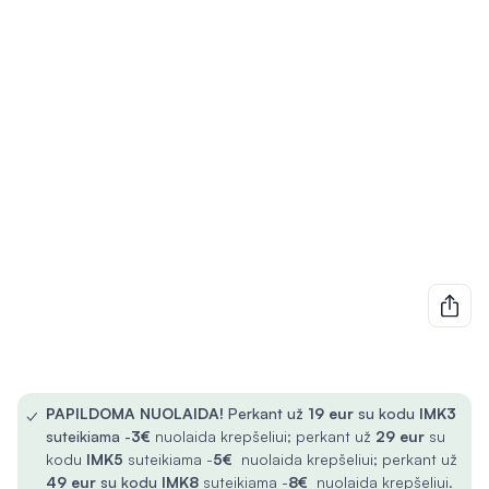
✓
PAPILDOMA NUOLAIDA!
Perkant už
19 eur
su kodu
IMK3
suteikiama -
3€
nuolaida krepšeliui; perkant už
29 eur
su
kodu
IMK5
suteikiama -
5€
nuolaida krepšeliui; perkant už
49 eur
su kodu
IMK8
suteikiama -
8€
nuolaida krepšeliui.