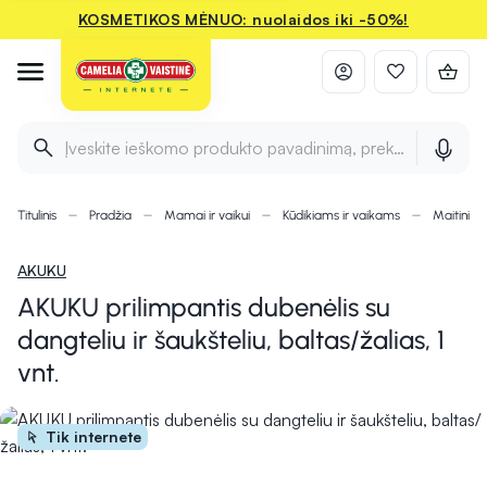
KOSMETIKOS MĖNUO: nuolaidos iki -50%!
Įveskite ieškomo produkto pavadinimą, prekės ženklą ir 
Titulinis
Pradžia
Mamai ir vaikui
Kūdikiams ir vaikams
Maitinimu
AKUKU
AKUKU prilimpantis dubenėlis su
dangteliu ir šaukšteliu, baltas/žalias, 1
vnt.
Tik internete