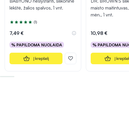
BABYONO neslystanti, silikoninė
DR. BROWN'S siliko
lėkštė, žalios spalvos, 1 vnt.
maisto maitintuvas,
mėn., 1 vnt.
(1)
Įvertinimas 5.0 iš 5
7,49 €
10,98 €
% PAPILDOMA NUOLAIDA
% PAPILDOMA NU
Į krepšelį
Į krepšel