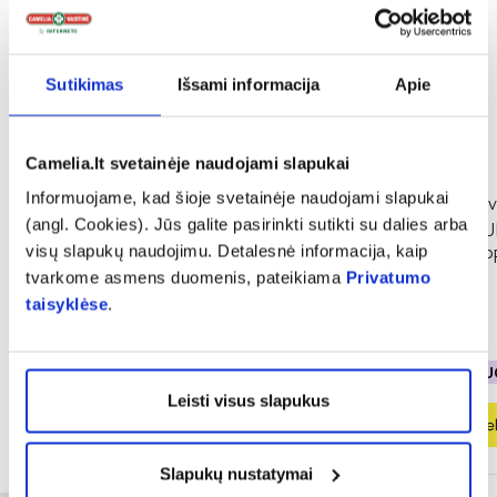
Sutikimas
Išsami informacija
Apie
Camelia.lt svetainėje naudojami slapukai
-40%
-50%
Informuojame, kad šioje svetainėje naudojami slapukai
INGENCARE vaikiški pleistrai
DELIA apsauginis v
(angl. Cookies). Jūs galite pasirinkti sutikti su dalies arba
TATOO, 10 vnt.
kremas vaikams S
visų slapukų naudojimu. Detalesnė informacija, kaip
PROTECTION, SPF
tvarkome asmens duomenis, pateikiama
Privatumo
(5)
Įvertinimas 5.0 iš 5
taisyklėse
.
1,16 €
1,94 €
3,49 €
6,99 €
% PAPILDOMA NUOLAIDA
% PAPILDOMA NU
Leisti visus slapukus
Į krepšelį
Į krepšel
Slapukų nustatymai