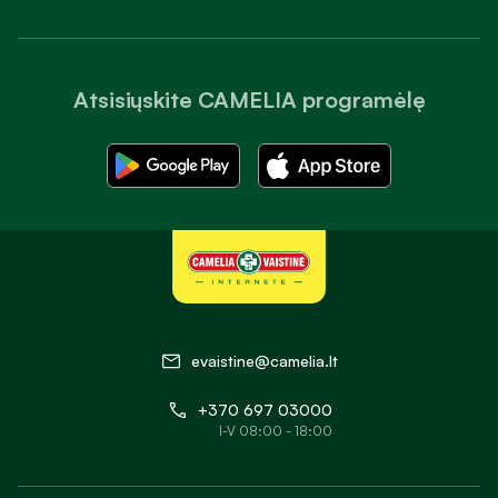
Atsisiųskite CAMELIA programėlę
evaistine@camelia.lt
+370 697 03000
I-V 08:00 - 18:00