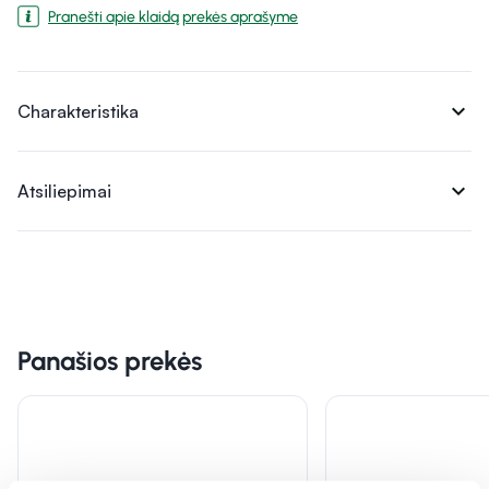
Pranešti apie klaidą prekės aprašyme
expand_more
Charakteristika
expand_more
Atsiliepimai
Panašios prekės