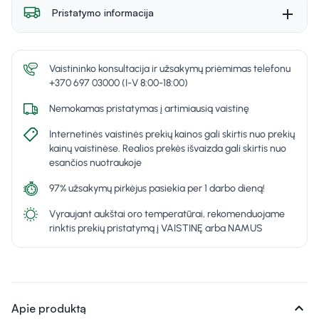
Pristatymo informacija
Vaistininko konsultacija ir užsakymų priėmimas telefonu
+370 697 03000 (I-V 8:00-18:00)
Nemokamas pristatymas į artimiausią vaistinę
Internetinės vaistinės prekių kainos gali skirtis nuo prekių
kainų vaistinėse. Realios prekės išvaizda gali skirtis nuo
esančios nuotraukoje
97% užsakymų pirkėjus pasiekia per 1 darbo dieną!
Vyraujant aukštai oro temperatūrai, rekomenduojame
rinktis prekių pristatymą į VAISTINĘ arba NAMUS
expand_more
Apie produktą