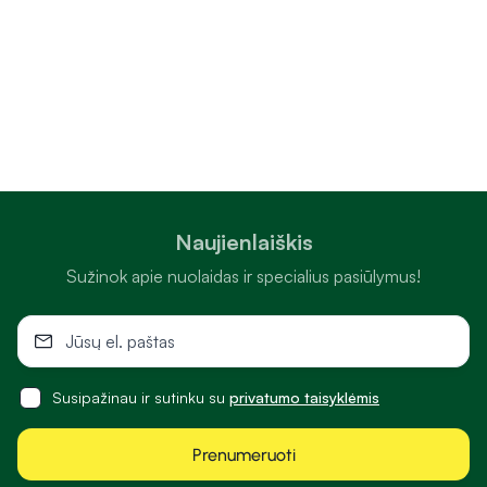
Naujienlaiškis
Sužinok apie nuolaidas ir specialius pasiūlymus!
Susipažinau ir sutinku su
privatumo taisyklėmis
Prenumeruoti