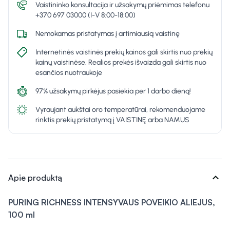
Vaistininko konsultacija ir užsakymų priėmimas telefonu
+370 697 03000 (I-V 8:00-18:00)
Nemokamas pristatymas į artimiausią vaistinę
Internetinės vaistinės prekių kainos gali skirtis nuo prekių
kainų vaistinėse. Realios prekės išvaizda gali skirtis nuo
esančios nuotraukoje
97% užsakymų pirkėjus pasiekia per 1 darbo dieną!
Vyraujant aukštai oro temperatūrai, rekomenduojame
rinktis prekių pristatymą į VAISTINĘ arba NAMUS
expand_more
Apie produktą
PURING RICHNESS
INTENSYVAUS POVEIKIO ALIEJUS,
100 ml