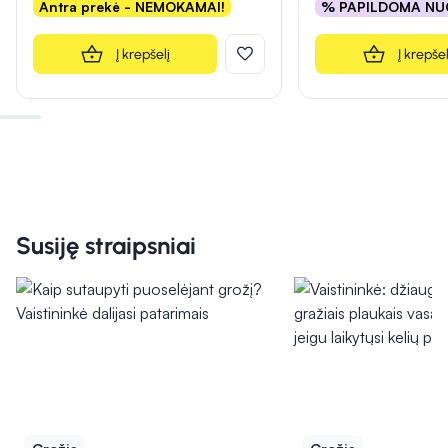
Antra prekė - NEMOKAMAI!
% PAPILDOMA NU
Į krepšelį
Į krepšel
Susiję straipsniai