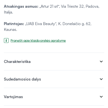
Atsakingas asmuo:
„Artur 21 srl“, Via Trieste 32, Padova,
Italija.
Platintojas:
„UAB Eiva Beauty“, K. Donelaičio g. 62,
Kaunas.
Pranešti apie klaidą prekės aprašyme
expand_more
Charakteristika
expand_more
Sudedamosios dalys
expand_more
Vartojimas