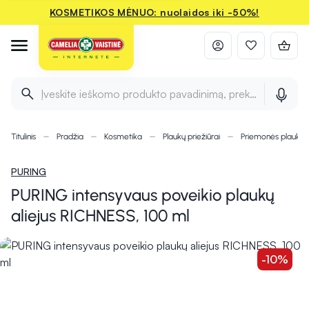
KOSMETIKOS MĖNUO: nuolaidos iki -50%!
Įveskite ieškomo produkto pavadinimą, prekės ženklą ir 
Titulinis
Pradžia
Kosmetika
Plaukų priežiūrai
Priemonės plauka
PURING
PURING intensyvaus poveikio plaukų
aliejus RICHNESS, 100 ml
-10%