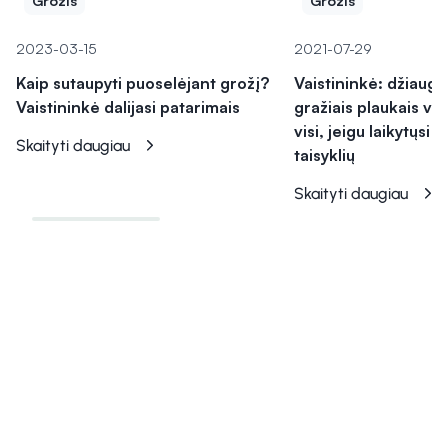
Grožis
Grožis
2023-03-15
2021-07-29
Kaip sutaupyti puoselėjant grožį?
Vaistininkė: džiaugti
Vaistininkė dalijasi patarimais
gražiais plaukais va
visi, jeigu laikytųsi 
Skaityti daugiau
taisyklių
Skaityti daugiau