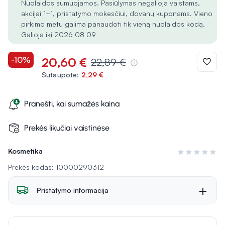
Nuolaidos sumuojamos. Pasiūlymas negalioja vaistams,
akcijai 1+1, pristatymo mokesčiui, dovanų kuponams. Vieno
pirkimo metu galima panaudoti tik vieną nuolaidos kodą.
Galioja iki 2026 08 09
-10%
20,60 €
22,89 €
Sutaupote:
2,29 €
Pranešti, kai sumažės kaina
Prekės likučiai vaistinėse
Kosmetika
Įvertinimas 0 i
Prekės kodas: 10000290312
Pristatymo informacija