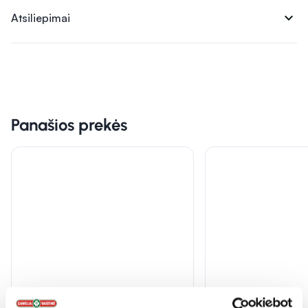
expand_more
Atsiliepimai
Panašios prekės