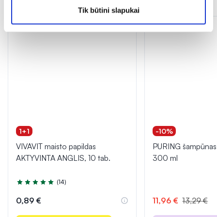
Dažnai perkama kartu
Tik būtini slapukai
1+1
-10%
VIVAVIT maisto papildas
PURING šampūnas
AKTYVINTA ANGLIS, 10 tab.
300 ml
(14)
Įvertinimas 5.0 iš 5
0,89 €
11,96 €
13,29 €