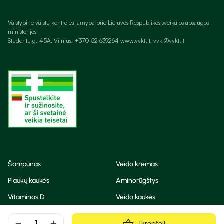
Valstybinė vaistų kontrolės tarnyba prie Lietuvos Respublikos sveikatos apsaugos
ministerijos
Studentų g. 45A, Vilnius, +370 52 639264 www.vvkt.lt, vvkt@vvkt.lt
Šampūnas
Veido kremas
Plaukų kaukės
Aminorūgštys
Vitaminas D
Veido kaukės
Korėjietiška kosmetika
Eteriniai aliejai
remove
add
Į krepšelį