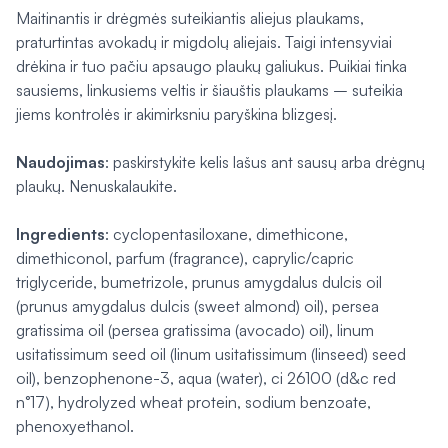
Maitinantis ir drėgmės suteikiantis aliejus plaukams,
praturtintas avokadų ir migdolų aliejais. Taigi intensyviai
drėkina ir tuo pačiu apsaugo plaukų galiukus. Puikiai tinka
sausiems, linkusiems veltis ir šiauštis plaukams – suteikia
jiems kontrolės ir akimirksniu paryškina blizgesį.
Naudojimas
: paskirstykite kelis lašus ant sausų arba drėgnų
plaukų. Nenuskalaukite.
Ingredients
: cyclopentasiloxane, dimethicone,
dimethiconol, parfum (fragrance), caprylic/capric
triglyceride, bumetrizole, prunus amygdalus dulcis oil
(prunus amygdalus dulcis (sweet almond) oil), persea
gratissima oil (persea gratissima (avocado) oil), linum
usitatissimum seed oil (linum usitatissimum (linseed) seed
oil), benzophenone-3, aqua (water), ci 26100 (d&c red
n°17), hydrolyzed wheat protein, sodium benzoate,
phenoxyethanol.