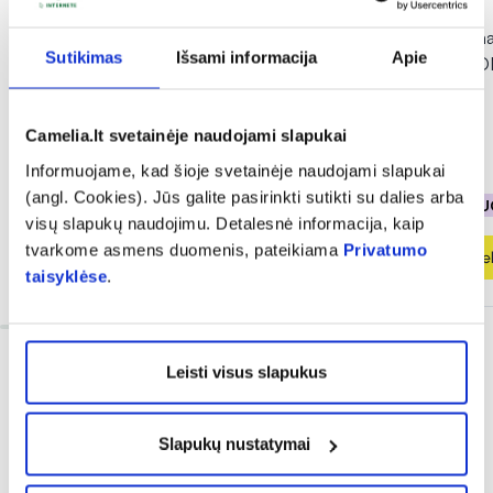
-50%
-40%
BIOCLIN kasdieninis plaukų
PFC plaukų seruma
Sutikimas
Išsami informacija
Apie
serumas BIO ARGAN, 100 ml
rūgštimi HYALURO
ml
(1)
Įvertinimas 5.0 iš 5
Camelia.lt svetainėje naudojami slapukai
9,49 €
18,99 €
13,74 €
22,90 €
Informuojame, kad šioje svetainėje naudojami slapukai
(angl. Cookies). Jūs galite pasirinkti sutikti su dalies arba
% PAPILDOMA NUOLAIDA
% PAPILDOMA NU
visų slapukų naudojimu. Detalesnė informacija, kaip
tvarkome asmens duomenis, pateikiama
Privatumo
Į krepšelį
Į krepšel
taisyklėse
.
Leisti visus slapukus
Slapukų nustatymai