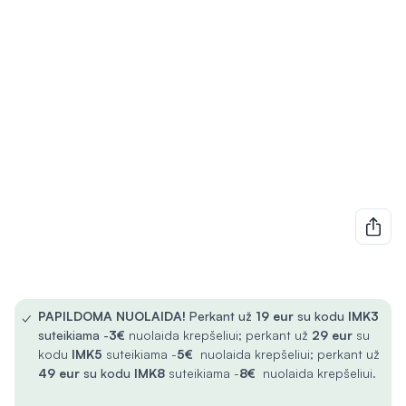
✓
PAPILDOMA NUOLAIDA!
Perkant už
19 eur
su kodu
IMK3
suteikiama -
3€
nuolaida krepšeliui; perkant už
29 eur
su
kodu
IMK5
suteikiama -
5€
nuolaida krepšeliui; perkant už
49 eur
su kodu
IMK8
suteikiama -
8€
nuolaida krepšeliui.