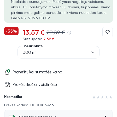
Nuolaidos sumuojamos. Pasiūlymas negalioja vaistams,
akcijai 1+1, pristatymo mokesčiui, dovanų kuponams. Vieno
pirkimo metu galima panaudoti tik vieną nuolaidos kodą.
Galioja iki 2026 08 09
-35%
13,57 €
20,89 €
Sutaupote:
7,32 €
Pasirinkite
1000 ml
Pranešti, kai sumažės kaina
Prekės likučiai vaistinėse
Kosmetika
Įvertinimas 0 i
Prekės kodas: 10000185933
Pristatymo informacija