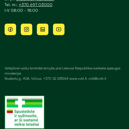
Tel. nr.:
+370 697 03000
I-V 08:00 - 18:00
Valstybinė vaistų kontrolės tarnyba prie Lietuvos Respublikos sveikatos apsaugos
ministerijos
Studentų g. 45A, Vilnius, +370 52 639264 www.vvkt.lt, vvkt@vvkt.lt