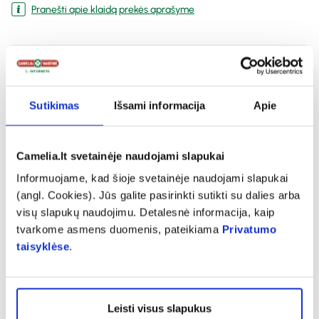
Pranešti apie klaidą prekės aprašyme
expand_more
Charakteristika
Sutikimas
Išsami informacija
Apie
expand_more
Sudedamosios dalys
Camelia.lt svetainėje naudojami slapukai
expand_more
Vartojimas
Informuojame, kad šioje svetainėje naudojami slapukai
(angl. Cookies). Jūs galite pasirinkti sutikti su dalies arba
visų slapukų naudojimu. Detalesnė informacija, kaip
expand_more
Atsiliepimai
tvarkome asmens duomenis, pateikiama
Privatumo
taisyklėse
.
Leisti visus slapukus