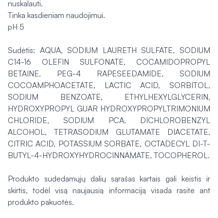
nuskalauti.
Tinka kasdieniam naudojimui.
pH 5
Sudėtis: AQUA, SODIUM LAURETH SULFATE, SODIUM
C14-16 OLEFIN SULFONATE, COCAMIDOPROPYL
BETAINE, PEG-4 RAPESEEDAMIDE, SODIUM
COCOAMPHOACETATE, LACTIC ACID, SORBITOL,
SODIUM BENZOATE, ETHYLHEXYLGLYCERIN,
HYDROXYPROPYL GUAR HYDROXYPROPYLTRIMONIUM
CHLORIDE, SODIUM PCA, DICHLOROBENZYL
ALCOHOL, TETRASODIUM GLUTAMATE DIACETATE,
CITRIC ACID, POTASSIUM SORBATE, OCTADECYL DI-T-
BUTYL-4-HYDROXYHYDROCINNAMATE, TOCOPHEROL.
Produkto sudedamųjų dalių sąrašas kartais gali keistis ir
skirtis, todėl visą naujausią informaciją visada rasite ant
produkto pakuotės.