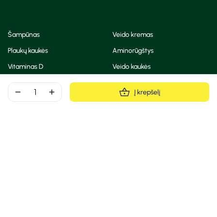
Šampūnas
Veido kremas
Plaukų kaukės
Aminorūgštys
Vitaminas D
Veido kaukės
Korėjietiška kosmetika
Eteriniai aliejai
remove
add
Į krepšelį
Dezodorantas
BB ir CC kremas
Visos teisės saugomos
Privatumo taisyklės
Slapukų politika
© Camelia 2026