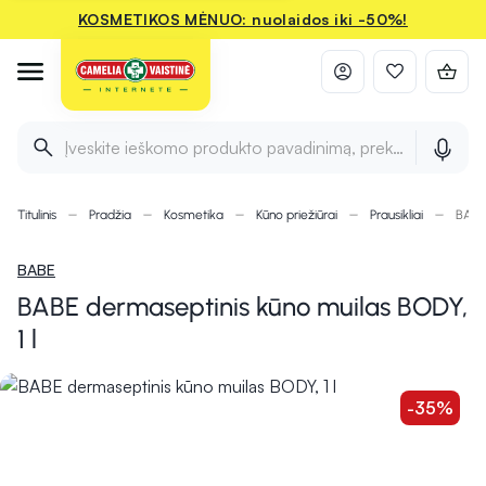
KOSMETIKOS MĖNUO: nuolaidos iki -50%!
Įveskite ieškomo produkto pavadinimą, prekės ženklą ir 
Titulinis
Pradžia
Kosmetika
Kūno priežiūrai
Prausikliai
BABE 
BABE
BABE dermaseptinis kūno muilas BODY,
1 l
-35%