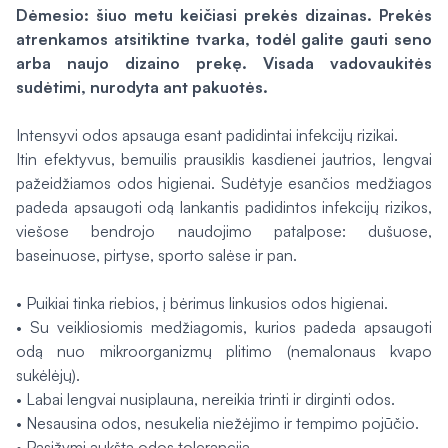
Dėmesio: šiuo metu keičiasi prekės dizainas. Prekės
atrenkamos atsitiktine tvarka, todėl galite gauti seno
arba naujo dizaino prekę. Visada vadovaukitės
sudėtimi, nurodyta ant pakuotės.
Intensyvi odos apsauga esant padidintai infekcijų rizikai.
Itin efektyvus, bemuilis prausiklis kasdienei jautrios, lengvai
pažeidžiamos odos higienai. Sudėtyje esančios medžiagos
padeda apsaugoti odą lankantis padidintos infekcijų rizikos,
viešose bendrojo naudojimo patalpose: dušuose,
baseinuose, pirtyse, sporto salėse ir pan.
• Puikiai tinka riebios, į bėrimus linkusios odos higienai.
• Su veikliosiomis medžiagomis, kurios padeda apsaugoti
odą nuo mikroorganizmų plitimo (nemalonaus kvapo
sukėlėjų).
• Labai lengvai nusiplauna, nereikia trinti ir dirginti odos.
• Nesausina odos, nesukelia niežėjimo ir tempimo pojūčio.
• Pasižymi aukšta odos tolerancija.