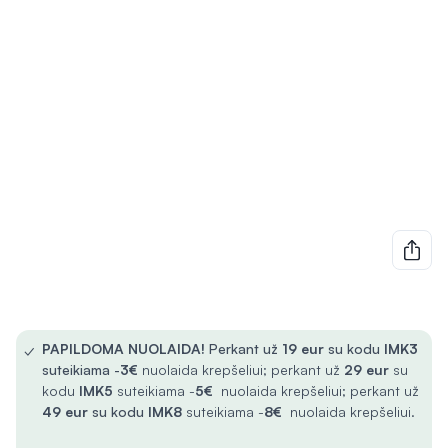
✓
PAPILDOMA NUOLAIDA!
Perkant už
19 eur
su kodu
IMK3
suteikiama -
3€
nuolaida krepšeliui; perkant už
29 eur
su
kodu
IMK5
suteikiama -
5€
nuolaida krepšeliui; perkant už
49 eur
su kodu
IMK8
suteikiama -
8€
nuolaida krepšeliui.