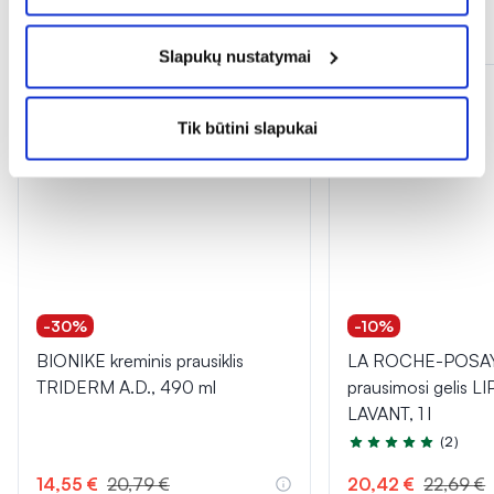
Panašios prekės
Slapukų nustatymai
Tik internete
Tik internete
Tik būtini slapukai
-30%
-10%
BIONIKE kreminis prausiklis
LA ROCHE-POSAY v
TRIDERM A.D., 490 ml
prausimosi gelis L
LAVANT, 1 l
(2)
Įvertinimas 5.0 iš 5
14,55 €
20,79 €
20,42 €
22,69 €