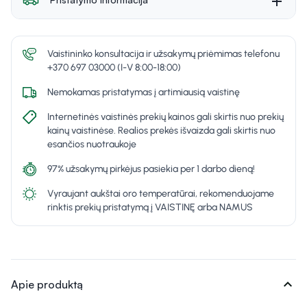
Vaistininko konsultacija ir užsakymų priėmimas telefonu
+370 697 03000 (I-V 8:00-18:00)
Nemokamas pristatymas į artimiausią vaistinę
Internetinės vaistinės prekių kainos gali skirtis nuo prekių
kainų vaistinėse. Realios prekės išvaizda gali skirtis nuo
esančios nuotraukoje
97% užsakymų pirkėjus pasiekia per 1 darbo dieną!
Vyraujant aukštai oro temperatūrai, rekomenduojame
rinktis prekių pristatymą į VAISTINĘ arba NAMUS
expand_more
Apie produktą