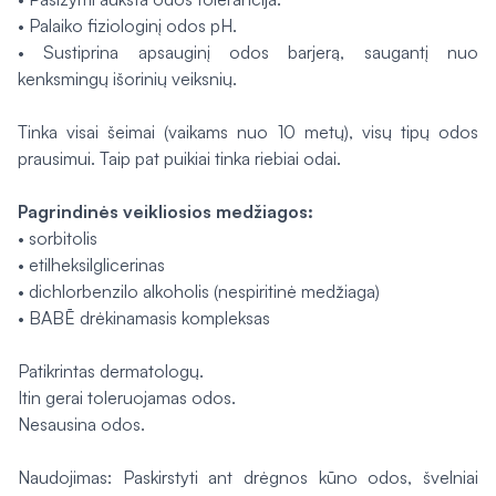
• Palaiko fiziologinį odos pH.
• Sustiprina apsauginį odos barjerą, saugantį nuo
kenksmingų išorinių veiksnių.
Tinka visai šeimai (vaikams nuo 10 metų), visų tipų odos
prausimui. Taip pat puikiai tinka riebiai odai.
Pagrindinės veikliosios medžiagos:
• sorbitolis
• etilheksilglicerinas
• dichlorbenzilo alkoholis (nespiritinė medžiaga)
• BABĒ drėkinamasis kompleksas
Patikrintas dermatologų.
Itin gerai toleruojamas odos.
Nesausina odos.
Naudojimas: Paskirstyti ant drėgnos kūno odos, švelniai