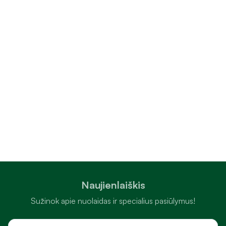
Naujienlaiškis
Sužinok apie nuolaidas ir specialius pasiūlymus!