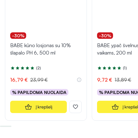
-30%
-30%
BABE kūno losjonas su 10%
BABE ypač švelnu
šlapalo PH 6, 500 ml
vaikams, 200 ml
(2)
(1)
Įvertinimas 5.0 iš 5
Įvertinimas 5.0 iš 5
16,79 €
23,99 €
9,72 €
13,89 €
% PAPILDOMA NUOLAIDA
% PAPILDOMA NU
Į krepšelį
Į krepšel