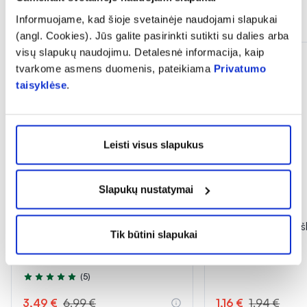
Panašios prekės
Informuojame, kad šioje svetainėje naudojami slapukai
(angl. Cookies). Jūs galite pasirinkti sutikti su dalies arba
visų slapukų naudojimu. Detalesnė informacija, kaip
tvarkome asmens duomenis, pateikiama
Privatumo
taisyklėse
.
Leisti visus slapukus
Slapukų nustatymai
-50%
-40%
DELIA apsauginis veido ir kūno
INGENCARE vaikiški
Tik būtini slapukai
kremas vaikams SUN
TATOO, 10 vnt.
PROTECTION, SPF50, 100 ml
(5)
Įvertinimas 5.0 iš 5
3,49 €
6,99 €
1,16 €
1,94 €