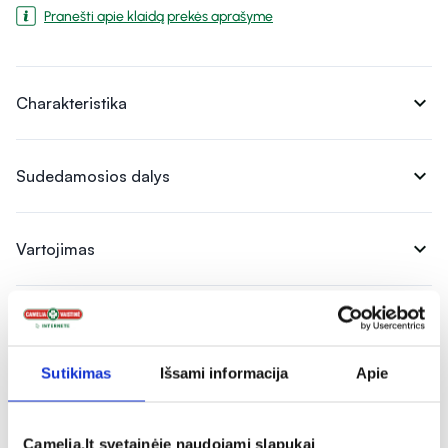
Pranešti apie klaidą prekės aprašyme
expand_more
Charakteristika
expand_more
Sudedamosios dalys
expand_more
Vartojimas
expand_more
Atsiliepimai
Sutikimas
Išsami informacija
Apie
Camelia.lt svetainėje naudojami slapukai