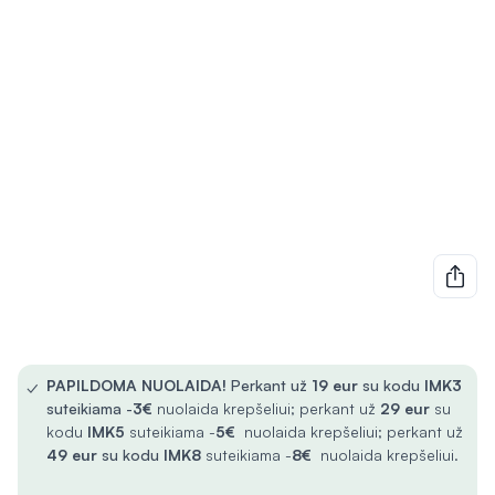
✓
PAPILDOMA NUOLAIDA!
Perkant už
19 eur
su kodu
IMK3
suteikiama -
3€
nuolaida krepšeliui; perkant už
29 eur
su
kodu
IMK5
suteikiama -
5€
nuolaida krepšeliui; perkant už
49 eur
su kodu
IMK8
suteikiama -
8€
nuolaida krepšeliui.