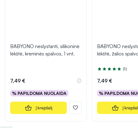
BABYONO neslystanti, silikoninė
BABYONO neslystant
lėkštė, kreminės spalvos, 1 vnt.
lėkštė, žalios spalvo
(1)
Įvertinimas 5.0 iš 5
7,49 €
7,49 €
% PAPILDOMA NUOLAIDA
% PAPILDOMA NU
Į krepšelį
Į krepšel