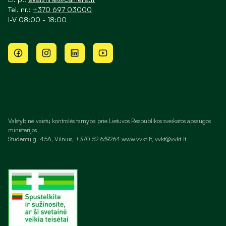
Tel. nr.:
+370 697 03000
I-V 08:00 - 18:00
Valstybinė vaistų kontrolės tarnyba prie Lietuvos Respublikos sveikatos apsaugos
ministerijos
Studentų g. 45A, Vilnius, +370 52 639264 www.vvkt.lt, vvkt@vvkt.lt