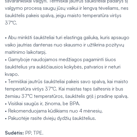
savarankiškai valgyti. Termiškai jautrūs šaukšteliai padarys šį
valgymo procesą saugų jūsų vaikui ir lengvą tėveliams, nes
šaukštelis pakeis spalvą, jeigu maisto temperatūra viršys
37°C.
• Abu minkšti šaukšteliai turi elastingą galiuką, kuris apsaugo
vaiko jautrias dantenas nuo skausmo ir užtikrina pozityvų
maitinimo laikotarpį.
• Gamyboje naudojamos medžiagos pagaminti šiuos
šaukštelius yra aukščiausios kokybės, patvarios ir neturi
kvapo.
• Termiškai jautrūs šaukšteliai pakeis savo spalvą, kai maisto
temperatūra viršys 37°C. Kai maistas taps šaltesnis ir bus
žemiau 37°C temperatūros, šaukštelis grįš į pradinę spalvą.
• Visiškai saugūs ir, žinoma, be BPA.
• Rekomenduojama kūdikiams nuo 4 mėnesių.
• Pakuotėje rasite dviejų dydžių šaukštelius.
Sudėtis:
PP, TPE.