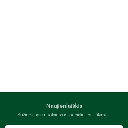
Naujienlaiškis
Sužinok apie nuolaidas ir specialius pasiūlymus!