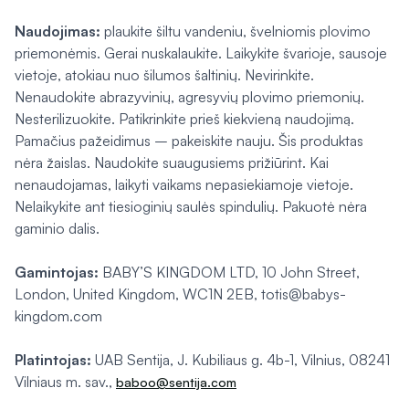
Naudojimas:
plaukite šiltu vandeniu, švelniomis plovimo
priemonėmis. Gerai nuskalaukite. Laikykite švarioje, sausoje
vietoje, atokiau nuo šilumos šaltinių. Nevirinkite.
Nenaudokite abrazyvinių, agresyvių plovimo priemonių.
Nesterilizuokite. Patikrinkite prieš kiekvieną naudojimą.
Pamačius pažeidimus – pakeiskite nauju. Šis produktas
nėra žaislas. Naudokite suaugusiems prižiūrint. Kai
nenaudojamas, laikyti vaikams nepasiekiamoje vietoje.
Nelaikykite ant tiesioginių saulės spindulių. Pakuotė nėra
gaminio dalis.
Gamintojas:
BABY’S KINGDOM LTD, 10 John Street,
London, United Kingdom, WC1N 2EB, totis@babys-
kingdom.com
Platintojas:
UAB Sentija, J. Kubiliaus g. 4b-1, Vilnius, 08241
Vilniaus m. sav.,
baboo@sentija.com