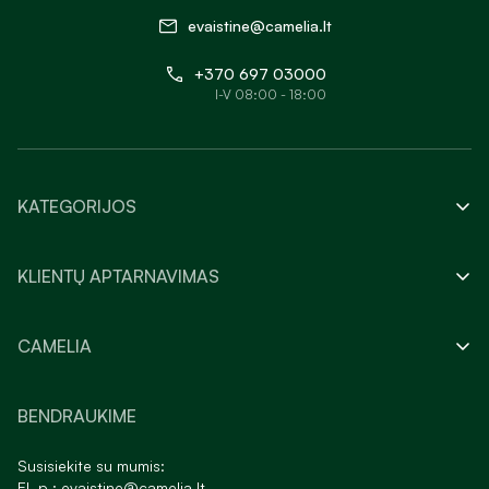
evaistine@camelia.lt
+370 697 03000
I-V 08:00 - 18:00
KATEGORIJOS
KLIENTŲ APTARNAVIMAS
CAMELIA
BENDRAUKIME
Susisiekite su mumis:
El. p.:
evaistine@camelia.lt