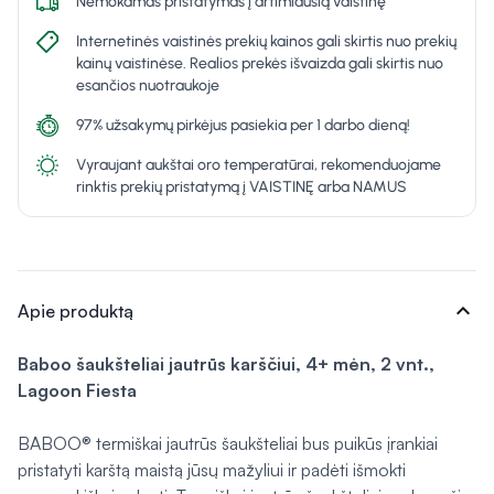
Nemokamas pristatymas į artimiausią vaistinę
Internetinės vaistinės prekių kainos gali skirtis nuo prekių
kainų vaistinėse. Realios prekės išvaizda gali skirtis nuo
esančios nuotraukoje
97% užsakymų pirkėjus pasiekia per 1 darbo dieną!
Vyraujant aukštai oro temperatūrai, rekomenduojame
rinktis prekių pristatymą į VAISTINĘ arba NAMUS
expand_more
Apie produktą
Baboo šaukšteliai jautrūs karščiui, 4+ mėn, 2 vnt.,
Lagoon Fiesta
BABOO® termiškai jautrūs šaukšteliai bus puikūs įrankiai
pristatyti karštą maistą jūsų mažyliui ir padėti išmokti