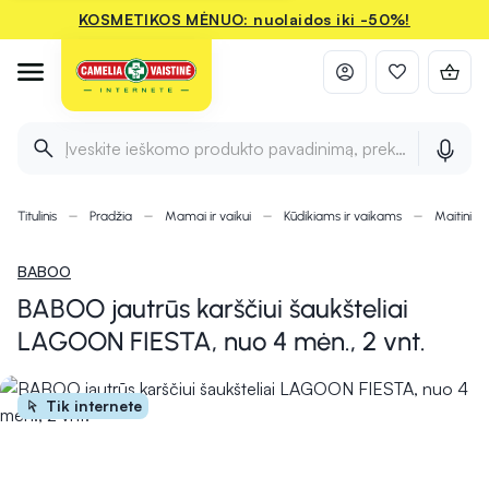
KOSMETIKOS MĖNUO: nuolaidos iki -50%!
Įveskite ieškomo produkto pavadinimą, prekės ženklą ir 
Titulinis
Pradžia
Mamai ir vaikui
Kūdikiams ir vaikams
Maitinimu
BABOO
BABOO jautrūs karščiui šaukšteliai
LAGOON FIESTA, nuo 4 mėn., 2 vnt.
Tik internete