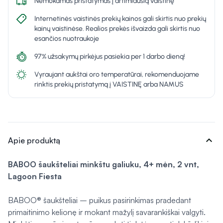
Nemokamas pristatymas į artimiausią vaistinę
Internetinės vaistinės prekių kainos gali skirtis nuo prekių
kainų vaistinėse. Realios prekės išvaizda gali skirtis nuo
esančios nuotraukoje
97% užsakymų pirkėjus pasiekia per 1 darbo dieną!
Vyraujant aukštai oro temperatūrai, rekomenduojame
rinktis prekių pristatymą į VAISTINĘ arba NAMUS
expand_more
Apie produktą
BABOO šaukšteliai minkštu galiuku, 4+ mėn, 2 vnt,
Lagoon Fiesta
BABOO® šaukšteliai – puikus pasirinkimas pradedant
primaitinimo kelionę ir mokant mažylį savarankiškai valgyti.