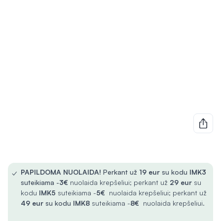
✓
PAPILDOMA NUOLAIDA!
Perkant už
19 eur
su kodu
IMK3
suteikiama -
3€
nuolaida krepšeliui; perkant už
29 eur
su
kodu
IMK5
suteikiama -
5€
nuolaida krepšeliui; perkant už
49 eur
su kodu
IMK8
suteikiama -
8€
nuolaida krepšeliui.