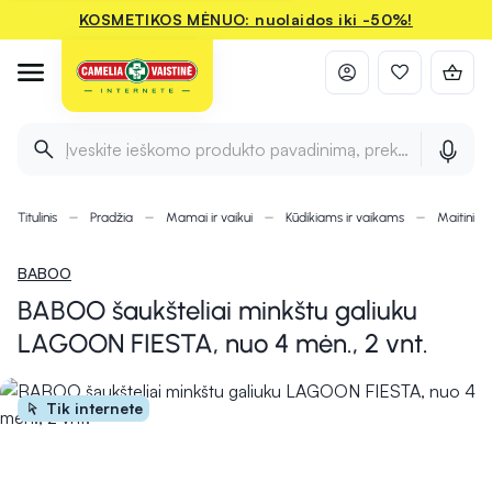
KOSMETIKOS MĖNUO: nuolaidos iki -50%!
Įveskite ieškomo produkto pavadinimą, prekės ženklą ir 
Titulinis
Pradžia
Mamai ir vaikui
Kūdikiams ir vaikams
Maitinimu
BABOO
BABOO šaukšteliai minkštu galiuku
LAGOON FIESTA, nuo 4 mėn., 2 vnt.
Tik internete