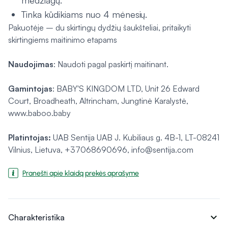
medžiagų.
Tinka kūdikiams nuo 4 mėnesių.
Pakuotėje – du skirtingų dydžių šaukšteliai, pritaikyti
skirtingiems maitinimo etapams
Naudojimas
: Naudoti pagal paskirtį maitinant.
Gamintojas
: BABY'S KINGDOM LTD, Unit 26 Edward
Court, Broadheath, Altrincham, Jungtinė Karalystė,
www.baboo.baby
Platintojas:
UAB Sentija UAB J. Kubiliaus g. 4B-1, LT-08241
Vilnius, Lietuva, +37068690696, info@sentija.com
Pranešti apie klaidą prekės aprašyme
expand_more
Charakteristika