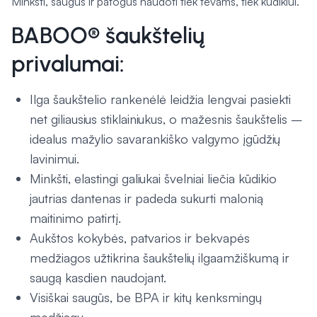
Minkšti, saugūs ir patogūs naudoti tiek tėvams, tiek kūdikiui.
BABOO® šaukštelių
privalumai:
Ilga šaukštelio rankenėlė leidžia lengvai pasiekti
net giliausius stiklainiukus, o mažesnis šaukštelis –
idealus mažylio savarankiško valgymo įgūdžių
lavinimui.
Minkšti, elastingi galiukai švelniai liečia kūdikio
jautrias dantenas ir padeda sukurti malonią
maitinimo patirtį.
Aukštos kokybės, patvarios ir bekvapės
medžiagos užtikrina šaukštelių ilgaamžiškumą ir
saugą kasdien naudojant.
Visiškai saugūs, be BPA ir kitų kenksmingų