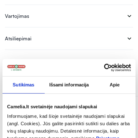
expand_more
Vartojimas
expand_more
Atsiliepimai
Panašios prekės
Sutikimas
Išsami informacija
Apie
Camelia.lt svetainėje naudojami slapukai
Informuojame, kad šioje svetainėje naudojami slapukai
(angl. Cookies). Jūs galite pasirinkti sutikti su dalies arba
visų slapukų naudojimu. Detalesnė informacija, kaip