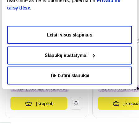
tvarkome asmens duomenis, pateikiama
Privatumo
taisyklėse
.
-50%
-40%
Leisti visus slapukus
DELIA apsauginis veido ir kūno
INGENCARE vaikiški
kremas vaikams SUN
TATOO, 10 vnt.
Slapukų nustatymai
PROTECTION, SPF50, 100 ml
(5)
Įvertinimas 5.0 iš 5
Tik būtini slapukai
3,49 €
6,99 €
1,16 €
1,94 €
% PAPILDOMA NUOLAIDA
% PAPILDOMA NU
Į krepšelį
Į krepšel