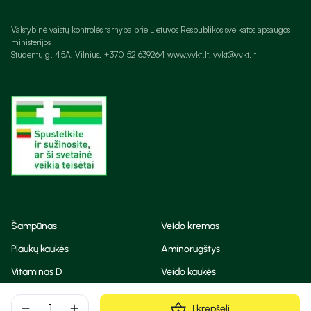
Valstybinė vaistų kontrolės tarnyba prie Lietuvos Respublikos sveikatos apsaugos
ministerijos
Studentų g. 45A, Vilnius, +370 52 639264 www.vvkt.lt, vvkt@vvkt.lt
Šampūnas
Veido kremas
Plaukų kaukės
Aminorūgštys
Vitaminas D
Veido kaukės
Korėjietiška kosmetika
Eteriniai aliejai
remove
add
Į krepšelį