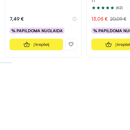
1 l
(62)
Įvertinimas 5.0 iš 5
7,49 €
13,05 €
20,09 €
% PAPILDOMA NUOLAIDA
% PAPILDOMA NU
Į krepšelį
Į krepšel