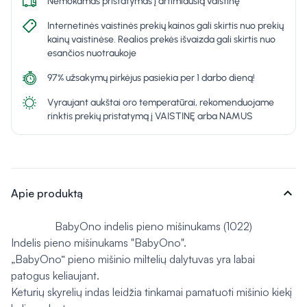
Nemokamas pristatymas į artimiausią vaistinę
Internetinės vaistinės prekių kainos gali skirtis nuo prekių
kainų vaistinėse. Realios prekės išvaizda gali skirtis nuo
esančios nuotraukoje
97% užsakymų pirkėjus pasiekia per 1 darbo dieną!
Vyraujant aukštai oro temperatūrai, rekomenduojame
rinktis prekių pristatymą į VAISTINĘ arba NAMUS
expand_more
Apie produktą
BabyOno indelis pieno mišinukams (1022)
Indelis pieno mišinukams "BabyOno".
„BabyOno“ pieno mišinio miltelių dalytuvas yra labai
patogus keliaujant.
Keturių skyrelių indas leidžia tinkamai pamatuoti mišinio kiekį