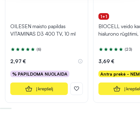
1+1
OILESEN maisto papildas
BIOCELL veido ka
VITAMINAS D3 400 TV, 10 ml
hialurono rūgštimi, 
(6)
(23)
Įvertinimas 4.8 iš 5
Įvertinimas 5.0 iš 5
2,97 €
3,69 €
% PAPILDOMA NUOLAIDA
Antra prekė - NE
Į krepšelį
Į krepšel