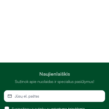
Naujienlaiškis
Sužinok apie nuolaidas ir specialius pasiūlymus!
Susipažinau ir sutinku su
privatumo taisyklėmis