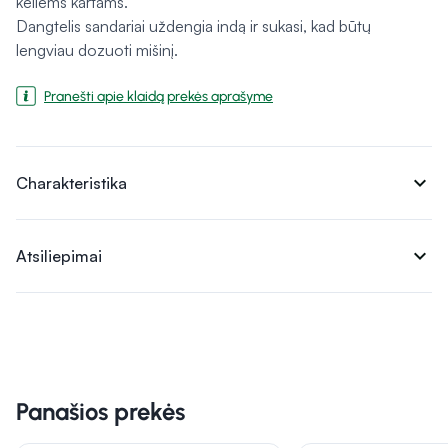
keliems kartams.
Dangtelis sandariai uždengia indą ir sukasi, kad būtų
lengviau dozuoti mišinį.
Pranešti apie klaidą prekės aprašyme
expand_more
Charakteristika
expand_more
Atsiliepimai
Panašios prekės