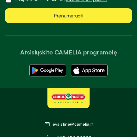
Prenumeruoti
Atsisiųskite CAMELIA programėlę
evaistine@camelia.lt