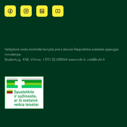
Valstybinė vaistų kontrolės tarnyba prie Lietuvos Respublikos sveikatos apsaugos
ministerijos
Studentų g. 45A, Vilnius, +370 52 639264 www.vvkt.lt, vvkt@vvkt.lt