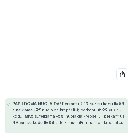
✓
PAPILDOMA NUOLAIDA!
Perkant už
19 eur
su kodu
IMK3
suteikiama -
3€
nuolaida krepšeliui; perkant už
29 eur
su
kodu
IMK5
suteikiama -
5€
nuolaida krepšeliui; perkant už
49 eur
su kodu
IMK8
suteikiama -
8€
nuolaida krepšeliui.