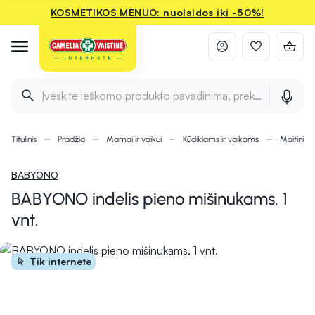
KOSMETIKOS MĖNUO: nuolaidos iki -50%!
Įveskite ieškomo produkto pavadinimą, prekės ženklą ir 
Titulinis
Pradžia
Mamai ir vaikui
Kūdikiams ir vaikams
Maitinimu
BABYONO
BABYONO indelis pieno mišinukams, 1
vnt.
Tik internete