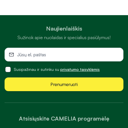
Naujienlaiškis
Sužinok apie nuolaidas ir specialius pasiūlymus!
Susipažinau ir sutinku su
privatumo taisyklėmis
Prenumeruoti
Atsisiųskite CAMELIA programėlę