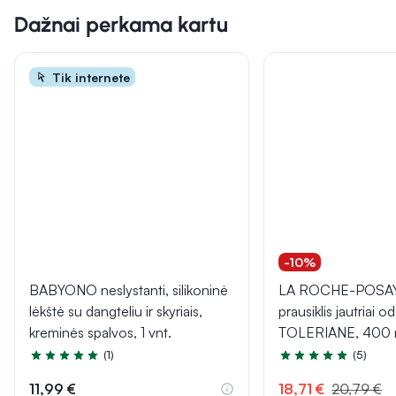
Dažnai perkama kartu
Tik internete
-10%
BABYONO neslystanti, silikoninė
LA ROCHE-POSAY
lėkštė su dangteliu ir skyriais,
prausiklis jautriai od
kreminės spalvos, 1 vnt.
TOLERIANE, 400 
(1)
(5)
Įvertinimas 5.0 iš 5
Įvertinimas 5.0 iš 5
11,99 €
18,71 €
20,79 €