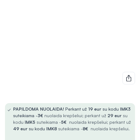
✓
PAPILDOMA NUOLAIDA!
Perkant už
19 eur
su kodu
IMK3
suteikiama -
3€
nuolaida krepšeliui; perkant už
29 eur
su
kodu
IMK5
suteikiama -
5€
nuolaida krepšeliui; perkant už
49 eur
su kodu
IMK8
suteikiama -
8€
nuolaida krepšeliui.