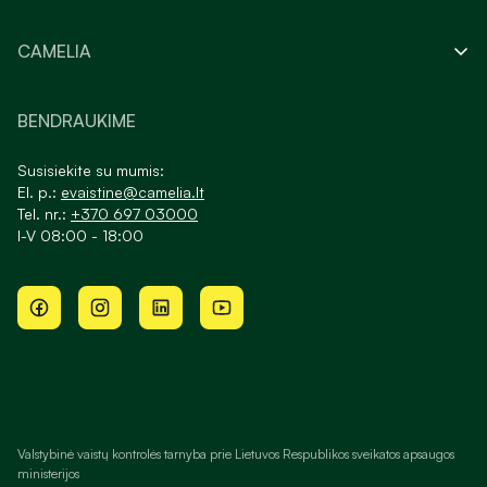
CAMELIA
BENDRAUKIME
Susisiekite su mumis:
El. p.:
evaistine@camelia.lt
Tel. nr.:
+370 697 03000
I-V 08:00 - 18:00
Valstybinė vaistų kontrolės tarnyba prie Lietuvos Respublikos sveikatos apsaugos
ministerijos