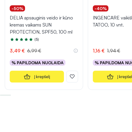
-50%
-40%
DELIA apsauginis veido ir kūno
INGENCARE vaikiški
kremas vaikams SUN
TATOO, 10 vnt.
PROTECTION, SPF50, 100 ml
(5)
Įvertinimas 5.0 iš 5
3,49 €
6,99 €
1,16 €
1,94 €
% PAPILDOMA NUOLAIDA
% PAPILDOMA NU
Į krepšelį
Į krepšel