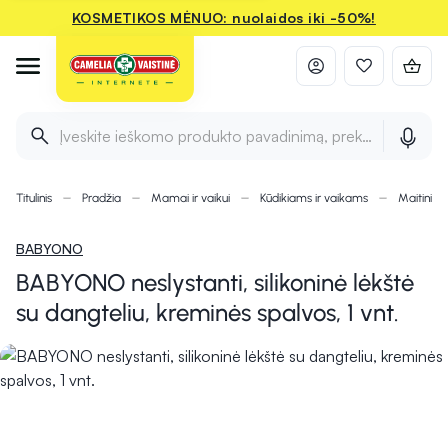
KOSMETIKOS MĖNUO: nuolaidos iki -50%!
Įveskite ieškomo produkto pavadinimą, prekės ženklą ir 
Titulinis
Pradžia
Mamai ir vaikui
Kūdikiams ir vaikams
Maitinimu
BABYONO
BABYONO neslystanti, silikoninė lėkštė
su dangteliu, kreminės spalvos, 1 vnt.