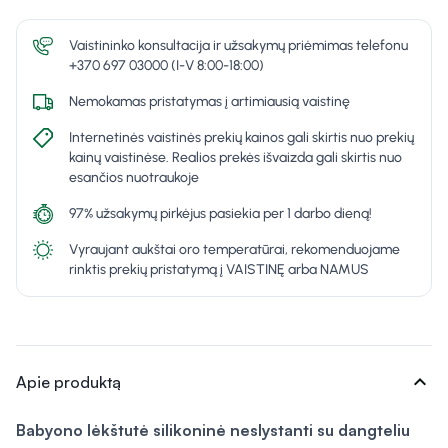
Vaistininko konsultacija ir užsakymų priėmimas telefonu
+370 697 03000 (I-V 8:00-18:00)
Nemokamas pristatymas į artimiausią vaistinę
Internetinės vaistinės prekių kainos gali skirtis nuo prekių
kainų vaistinėse. Realios prekės išvaizda gali skirtis nuo
esančios nuotraukoje
97% užsakymų pirkėjus pasiekia per 1 darbo dieną!
Vyraujant aukštai oro temperatūrai, rekomenduojame
rinktis prekių pristatymą į VAISTINĘ arba NAMUS
expand_more
Apie produktą
Babyono lėkštutė silikoninė neslystanti su dangteliu