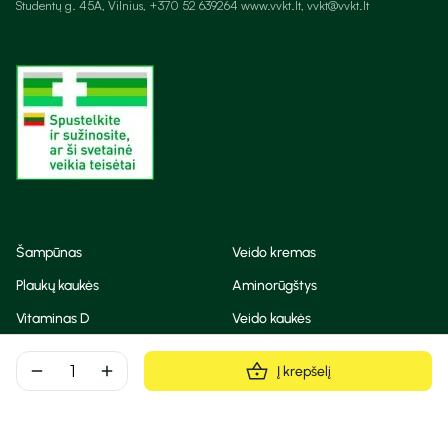
Studentų g. 45A, Vilnius, +370 52 639264 www.vvkt.lt, vvkt@vvkt.lt
Šampūnas
Veido kremas
Plaukų kaukės
Aminorūgštys
Vitaminas D
Veido kaukės
Korėjietiška kosmetika
Eteriniai aliejai
remove
add
Į krepšelį
Dezodorantas
BB ir CC kremas
Visos teisės saugomos