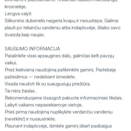
krosnelėje.
Lengva valyti
Silikoninis dubenėlis neįgeria kvapų ir nesusitepa. Galima
plauti po tekančiu vandeniu arba indaplovėje. Išlaiko savo
išvaizdą kaip naujas.
SAUGUMO INFORMACIJA
Pašalinkite visas apsaugines dalis, galinčias kelti pavojų
vaikui.
Prieš kiekvieną naudojimą patikrinkite gaminį. Pastebėję
pažeidimus – nedelsiant išmeskite.
Visada naudoti tik su suaugusiųjų priežiūra.
Tai nėra žaislas.
Rekomenduojame išsaugoti pakuotę informaciniais tikslais.
Laikyti vaikams nepasiekiamoje vietoje.
Prieš pirmą naudojimą nuplikykite verdančiu vandeniu
(nevirkite!) ir nusausinkite.
Plaunant indaplovėje, išimkite gaminį iškart pasibaigus