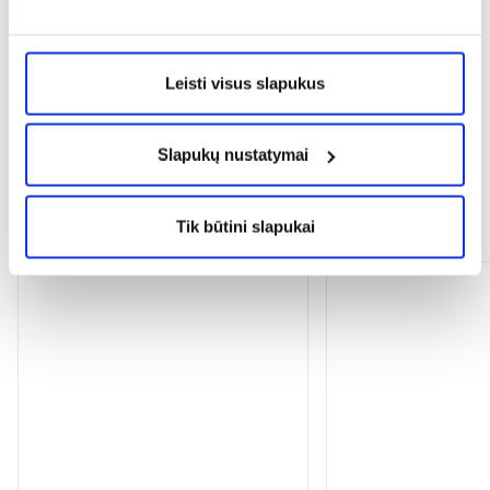
expand_more
Atsiliepimai
Leisti visus slapukus
Slapukų nustatymai
Panašios prekės
Tik būtini slapukai