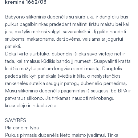
kreminė 1662/03
Babyono silikoninis dubenėlis su siurbtuku ir dangteliu bus
puikus pagalbininkas pradedant maitinti tirštu maistu bei kai
jūsų mažylis mokosi valgyti savarankiškai. Jį galite naudoti
sriuboms, makaronams, daržovėms, vaisiams ar jogurtui
patiekti.
Dėka tvirto siurbtuko, dubenėlis išlieka savo vietoje net ir
tada, kai smalsus kūdikis bando jį numesti. Suapvalinti kraštai
leidžia mažyliui pačiam lengviau semti maistą. Dangtelis
padeda išlaikyti patiekalą šviežią ir šiltą, o neslystančios
rankenėlės suteikia saugų ir patogų dubenėlio pernešimą.
Mūsų silikoninis dubenėlis pagamintas iš saugaus, be BPA ir
patvaraus silikono. Jis tinkamas naudoti mikrobangų
krosnelėje ir indaplovėje.
SAVYBĖS
Platesnė mityba
Puikus pirmasis dubenėlis kieto maisto įvedimui. Tinka