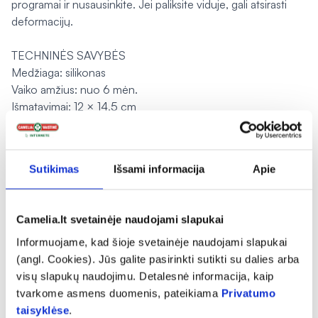
programai ir nusausinkite. Jei paliksite viduje, gali atsirasti
deformacijų.
TECHNINĖS SAVYBĖS
Medžiaga: silikonas
Vaiko amžius: nuo 6 mėn.
Išmatavimai: 12 × 14,5 cm
Gamintojas:
Babyono sp. z o.o, Kowalewicka g. 13, 60-
002, Poznanė, Lenkija.
Sutikimas
Išsami informacija
Apie
Platintojas:
UAB "Farmatika", Verslo g. 11, Grigaičiai, 11236,
info@farmatika.lt
Camelia.lt svetainėje naudojami slapukai
Pranešti apie klaidą prekės aprašyme
Informuojame, kad šioje svetainėje naudojami slapukai
(angl. Cookies). Jūs galite pasirinkti sutikti su dalies arba
visų slapukų naudojimu. Detalesnė informacija, kaip
tvarkome asmens duomenis, pateikiama
Privatumo
expand_more
Charakteristika
taisyklėse
.