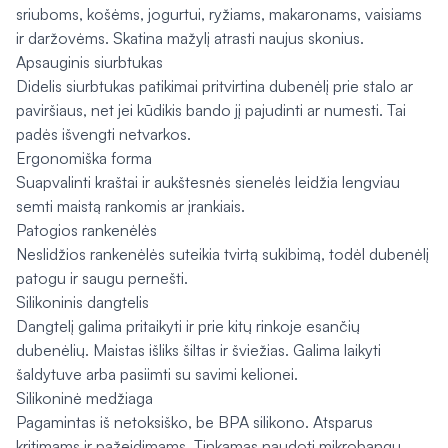
sriuboms, košėms, jogurtui, ryžiams, makaronams, vaisiams
ir daržovėms. Skatina mažylį atrasti naujus skonius.
Apsauginis siurbtukas
Didelis siurbtukas patikimai pritvirtina dubenėlį prie stalo ar
paviršiaus, net jei kūdikis bando jį pajudinti ar numesti. Tai
padės išvengti netvarkos.
Ergonomiška forma
Suapvalinti kraštai ir aukštesnės sienelės leidžia lengviau
semti maistą rankomis ar įrankiais.
Patogios rankenėlės
Neslidžios rankenėlės suteikia tvirtą sukibimą, todėl dubenėlį
patogu ir saugu pernešti.
Silikoninis dangtelis
Dangtelį galima pritaikyti ir prie kitų rinkoje esančių
dubenėlių. Maistas išliks šiltas ir šviežias. Galima laikyti
šaldytuve arba pasiimti su savimi kelionei.
Silikoninė medžiaga
Pagamintas iš netoksiško, be BPA silikono. Atsparus
kritimams ir pažeidimams. Tinkamas naudoti mikrobangų