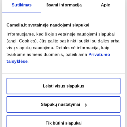
Sutikimas
Išsami informacija
Apie
expand_more
Sudedamosios dalys
Camelia.lt svetainėje naudojami slapukai
expand_more
Vartojimas
Informuojame, kad šioje svetainėje naudojami slapukai
(angl. Cookies). Jūs galite pasirinkti sutikti su dalies arba
visų slapukų naudojimu. Detalesnė informacija, kaip
expand_more
Atsiliepimai (5)
tvarkome asmens duomenis, pateikiama
Privatumo
taisyklėse
.
5
Leisti visus slapukus
Atsiliepimą gali palikti tik prekę įsigiję klientai
Slapukų nustatymai
Tik būtini slapukai