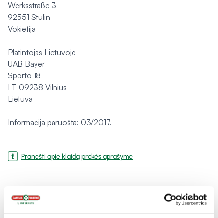
Werksstraße 3
92551 Stulin
Vokietija
Platintojas Lietuvoje
UAB Bayer
Sporto 18
LT-09238 Vilnius
Lietuva
Informacija paruošta: 03/2017.
Pranešti apie klaidą prekės aprašyme
expand_more
Charakteristika