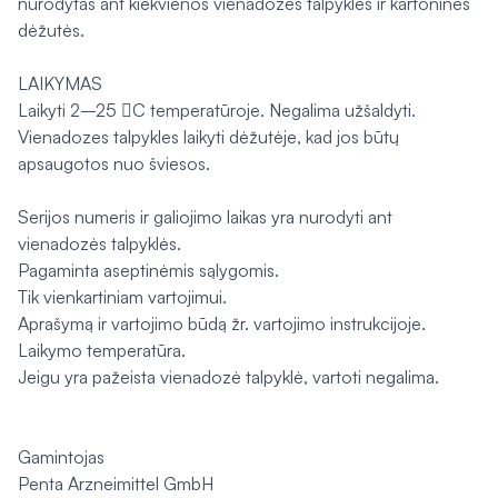
nurodytas ant kiekvienos vienadozės talpyklės ir kartoninės
dėžutės.
LAIKYMAS
Laikyti 2–25 C temperatūroje. Negalima užšaldyti.
Vienadozes talpykles laikyti dėžutėje, kad jos būtų
apsaugotos nuo šviesos.
Serijos numeris ir galiojimo laikas yra nurodyti ant
vienadozės talpyklės.
Pagaminta aseptinėmis sąlygomis.
Tik vienkartiniam vartojimui.
Aprašymą ir vartojimo būdą žr. vartojimo instrukcijoje.
Laikymo temperatūra.
Jeigu yra pažeista vienadozė talpyklė, vartoti negalima.
Gamintojas
Penta Arzneimittel GmbH