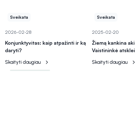
Sveikata
Sveikata
2026-02-28
2025-02-20
Konjunktyvitas: kaip atpažinti ir ką
Žiemą kankina akių 
daryti?
Vaistininkė atskleidė
Skaityti daugiau
Skaityti daugiau