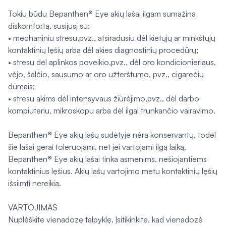
Tokiu būdu Bepanthen® Eye akių lašai ilgam sumažina
diskomfortą, susijusį su:
• mechaniniu stresu,pvz., atsiradusiu dėl kietųjų ar minkštųjų
kontaktinių lęšių arba dėl akies diagnostinių procedūrų;
• stresu dėl aplinkos poveikio,pvz., dėl oro kondicionieriaus,
vėjo, šalčio, sausumo ar oro užterštumo, pvz., cigarečių
dūmais;
• stresu akims dėl intensyvaus žiūrėjimo,pvz., dėl darbo
kompiuteriu, mikroskopu arba dėl ilgai trunkančio vairavimo.
Bepanthen® Eye akių lašų sudėtyje nėra konservantų, todėl
šie lašai gerai toleruojami, net jei vartojami ilgą laiką.
Bepanthen® Eye akių lašai tinka asmenims, nešiojantiems
kontaktinius lęšius. Akių lašų vartojimo metu kontaktinių lęšių
išsiimti nereikia.
VARTOJIMAS
Nuplėškite vienadozę talpyklę. Įsitikinkite, kad vienadozė