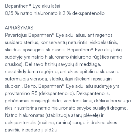
Bepanthen® Eye akių lašai
0,15 % natrio hialuronato ir 2 % dekspantenolio
APRAŠYMAS
Pavartojus Bepanthen® Eye akių lašus, ant ragenos
susidaro sterilus, konservantų neturintis, viskoelastinis,
skaidrus apsauginis sluoksnis. Bepanthen® Eye akių lašų
sudėtyje yra natrio hialuronato (hialurono rūgšties natrio
druskos). Dėl savo fizinių savybių ši medžiaga,
nesutrikdydama regėjimo, ant akies epitelinio sluoksnio
suformuoja vienodą, stabilų, ilgai išliekantį apsauginį
sluoksnį. Be to, Bepanthen® Eye akių lašų sudėtyje yra
provitamino B5 (dekspantenolio). Dekspantenolis,
gebėdamas prisijungti didelį vandens kiekį, drėkina bei saugo
akis ir sustiprina natrio hialuronato savybę sulaikyti drėgmę.
Natrio hialuronatas (stabilizuoja ašarų plėvelę) ir
dekspantenolis (maitina, ramina) saugo ir drėkina akies
paviršių ir padaro jį slidžiu.