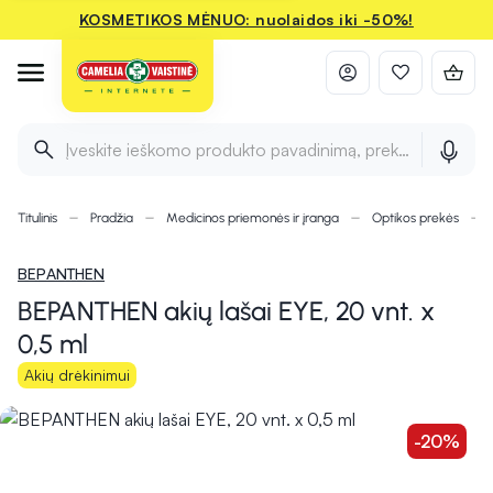
KOSMETIKOS MĖNUO: nuolaidos iki -50%!
Įveskite ieškomo produkto pavadinimą, prekės ženklą ir 
Titulinis
Pradžia
Medicinos priemonės ir įranga
Optikos prekės
BEPANTHEN
BEPANTHEN akių lašai EYE, 20 vnt. x
0,5 ml
Akių drėkinimui
-20%