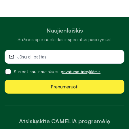
Naujienlaiškis
Sužinok apie nuolaidas ir specialius pasiūlymus!
Susipažinau ir sutinku su
privatumo taisyklėmis
Prenumeruoti
Atsisiųskite CAMELIA programėlę