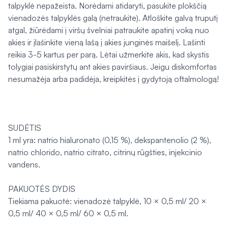
talpyklė nepažeista. Norėdami atidaryti, pasukite plokščią
vienadozės talpyklės galą (netraukite). Atloškite galvą truputį
atgal, žiūrėdami į viršų švelniai patraukite apatinį voką nuo
akies ir įlašinkite vieną lašą į akies junginės maišelį. Lašinti
reikia 3-5 kartus per parą. Lėtai užmerkite akis, kad skystis
tolygiai pasiskirstytų ant akies paviršiaus. Jeigu diskomfortas
nesumažėja arba padidėja, kreipkitės į gydytoją oftalmologą!
SUDĖTIS
1 ml yra: natrio hialuronato (0,15 %), dekspantenolio (2 %),
natrio chlorido, natrio citrato, citrinų rūgšties, injekcinio
vandens.
PAKUOTĖS DYDIS
Tiekiama pakuotė: vienadozė talpyklė, 10 × 0,5 ml/ 20 ×
0,5 ml/ 40 × 0,5 ml/ 60 × 0,5 ml.