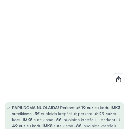
✓
PAPILDOMA NUOLAIDA!
Perkant už
19 eur
su kodu
IMK3
suteikiama -
3€
nuolaida krepšeliui; perkant už
29 eur
su
kodu
IMK5
suteikiama -
5€
nuolaida krepšeliui; perkant už
49 eur
su kodu
IMK8
suteikiama -
8€
nuolaida krepšeliui.