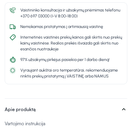
Vaistininko konsultacija ir užsakymų priėmimas telefonu
+370 697 03000 (I-V 8:00-18:00)
Nemokamas pristatymas į artimiausią vaistinę
Internetinės vaistinės prekių kainos gali skirtis nuo prekių
kainų vaistinėse. Realios prekės išvaizda gali skirtis nuo
esančios nuotraukoje
97% užsakymų pirkėjus pasiekia per 1 darbo dieną!
Vyraujant aukštai oro temperatūrai, rekomenduojame
rinktis prekių pristatymą į VAISTINĘ arba NAMUS
expand_more
Apie produktą
Vartojimo instrukcija