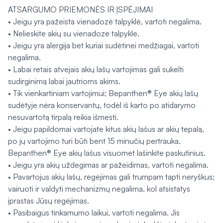
ATSARGUMO PRIEMONĖS IR ĮSPĖJIMAI
• Jeigu yra pažeista vienadozė talpyklė, vartoti negalima.
• Nelieskite akių su vienadoze talpykle.
• Jeigu yra alergija bet kuriai sudėtinei medžiagai, vartoti
negalima.
• Labai retais atvejais akių lašų vartojimas gali sukelti
sudirginimą labai jautrioms akims.
• Tik vienkartiniam vartojimui; Bepanthen® Eye akių lašų
sudėtyje nėra konservantų, todėl iš karto po atidarymo
nesuvartotą tirpalą reikia išmesti.
• Jeigu papildomai vartojate kitus akių lašus ar akių tepalą,
po jų vartojimo turi būti bent 15 minučių pertrauka.
Bepanthen® Eye akių lašus visuomet lašinkite paskutinius.
• Jeigu yra akių uždegimas ar pažeidimas, vartoti negalima.
• Pavartojus akių lašų, regėjimas gali trumpam tapti neryškus;
vairuoti ir valdyti mechanizmų negalima, kol atsistatys
įprastas Jūsų regėjimas.
• Pasibaigus tinkamumo laikui, vartoti negalima. Jis