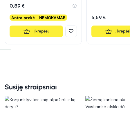
0,89 €
5,59 €
Antra prekė - NEMOKAMAI!
Į krepšelį
Į krepšel
Susiję straipsniai