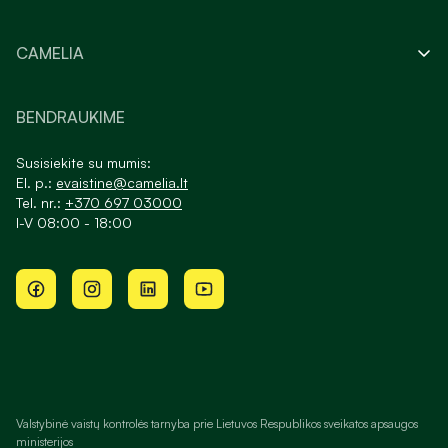
CAMELIA
BENDRAUKIME
Susisiekite su mumis:
El. p.:
evaistine@camelia.lt
Tel. nr.:
+370 697 03000
I-V 08:00 - 18:00
Valstybinė vaistų kontrolės tarnyba prie Lietuvos Respublikos sveikatos apsaugos
ministerijos