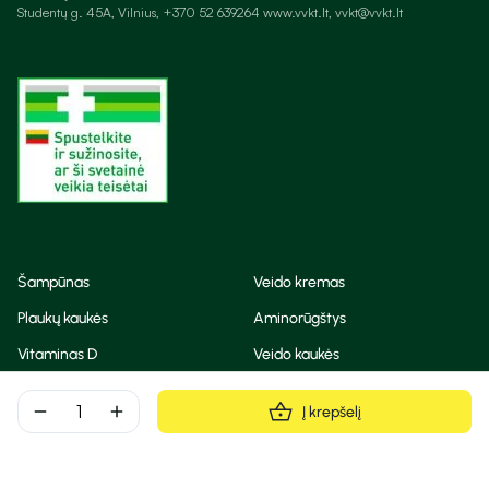
Studentų g. 45A, Vilnius, +370 52 639264 www.vvkt.lt, vvkt@vvkt.lt
Šampūnas
Veido kremas
Plaukų kaukės
Aminorūgštys
Vitaminas D
Veido kaukės
Korėjietiška kosmetika
Eteriniai aliejai
remove
add
Į krepšelį
Dezodorantas
BB ir CC kremas