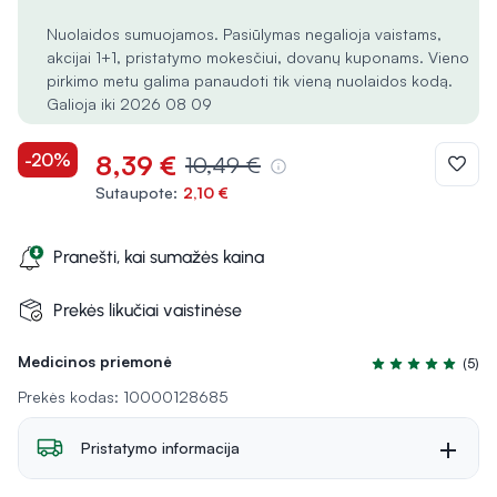
Nuolaidos sumuojamos. Pasiūlymas negalioja vaistams,
akcijai 1+1, pristatymo mokesčiui, dovanų kuponams. Vieno
pirkimo metu galima panaudoti tik vieną nuolaidos kodą.
Galioja iki 2026 08 09
-20%
8,39 €
10,49 €
Sutaupote:
2,10 €
Pranešti, kai sumažės kaina
Prekės likučiai vaistinėse
Medicinos priemonė
(5)
Įvertinimas 5.0 iš
Prekės kodas: 10000128685
Pristatymo informacija