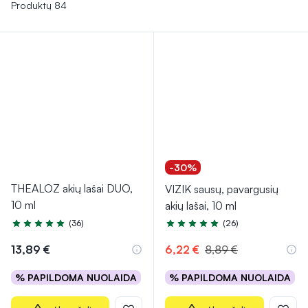
regėjimo komfortą ir akių būklę kasdienėje veikloje.
Produktų 84
-30%
THEALOZ akių lašai DUO,
VIZIK sausų, pavargusių
10 ml
akių lašai, 10 ml
(36)
(26)
Įvertinimas 5.0 iš 5
Įvertinimas 4.5 iš 5
13,89 €
6,22 €
8,89 €
% PAPILDOMA NUOLAIDA
% PAPILDOMA NUOLAIDA