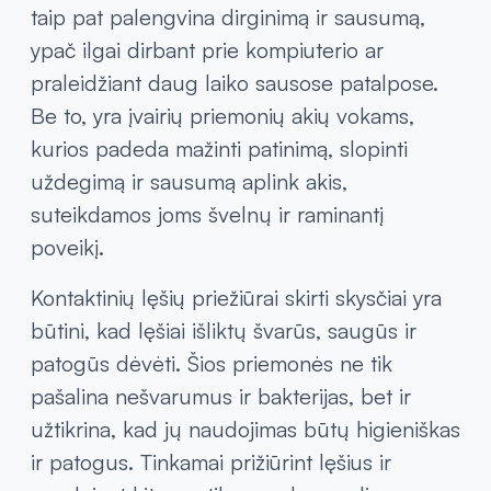
taip pat palengvina dirginimą ir sausumą,
ypač ilgai dirbant prie kompiuterio ar
praleidžiant daug laiko sausose patalpose.
Be to, yra įvairių priemonių akių vokams,
kurios padeda mažinti patinimą, slopinti
uždegimą ir sausumą aplink akis,
suteikdamos joms švelnų ir raminantį
poveikį.
Kontaktinių lęšių priežiūrai skirti skysčiai yra
būtini, kad lęšiai išliktų švarūs, saugūs ir
patogūs dėvėti. Šios priemonės ne tik
pašalina nešvarumus ir bakterijas, bet ir
užtikrina, kad jų naudojimas būtų higieniškas
ir patogus. Tinkamai prižiūrint lęšius ir