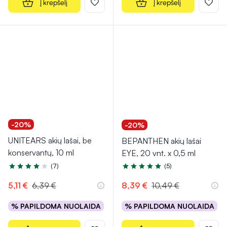
Į krepšelį
Į krepšelį
-20%
-20%
UNITEARS akių lašai, be
BEPANTHEN akių lašai
konservantų, 10 ml
EYE, 20 vnt. x 0,5 ml
(7)
(5)
Įvertinimas 4.4 iš 5
Įvertinimas 5.0 iš 5
5,11 €
6,39 €
8,39 €
10,49 €
% PAPILDOMA NUOLAIDA
% PAPILDOMA NUOLAIDA