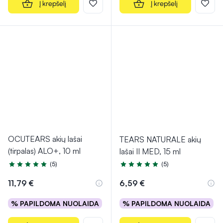
Į krepšelį
Į krepšelį
OCUTEARS akių lašai
TEARS NATURALE akių
(tirpalas) ALO+, 10 ml
lašai II MED, 15 ml
(5)
(5)
Įvertinimas 5.0 iš 5
Įvertinimas 5.0 iš 5
11,79 €
6,59 €
% PAPILDOMA NUOLAIDA
% PAPILDOMA NUOLAIDA