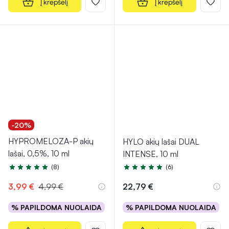
Į krepšelį
Į krepšelį
-20%
HYPROMELOZA-P akių
HYLO akių lašai DUAL
lašai, 0,5%, 10 ml
INTENSE, 10 ml
(8)
(6)
Įvertinimas 4.9 iš 5
Įvertinimas 4.8 iš 5
3,99 €
4,99 €
22,79 €
% PAPILDOMA NUOLAIDA
% PAPILDOMA NUOLAIDA