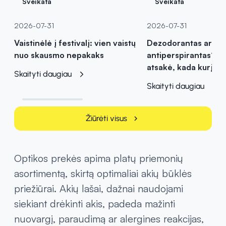
Sveikata
Sveikata
2026-07-31
2026-07-31
Vaistinėlė į festivalį: vien vaistų
Dezodorantas ar
nuo skausmo nepakaks
antiperspirantas? Va
atsakė, kada kurį pas
Skaityti daugiau
Skaityti daugiau
Žiūrėti visus
chevron_right
Optikos prekės apima platų priemonių
asortimentą, skirtą optimaliai akių būklės
priežiūrai. Akių lašai, dažnai naudojami
siekiant drėkinti akis, padeda mažinti
nuovargį, paraudimą ar alergines reakcijas,