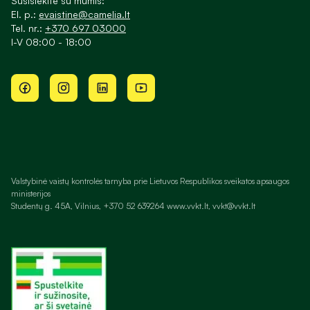
Susisiekite su mumis:
El. p.:
evaistine@camelia.lt
Tel. nr.:
+370 697 03000
I-V 08:00 - 18:00
Valstybinė vaistų kontrolės tarnyba prie Lietuvos Respublikos sveikatos apsaugos
ministerijos
Studentų g. 45A, Vilnius, +370 52 639264 www.vvkt.lt, vvkt@vvkt.lt