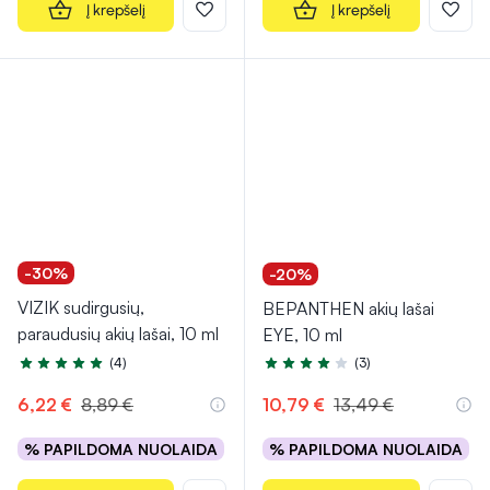
Į krepšelį
Į krepšelį
-30%
-20%
VIZIK sudirgusių,
BEPANTHEN akių lašai
paraudusių akių lašai, 10 ml
EYE, 10 ml
(4)
(3)
Įvertinimas 5.0 iš 5
Įvertinimas 4.0 iš 5
6,22 €
8,89 €
10,79 €
13,49 €
% PAPILDOMA NUOLAIDA
% PAPILDOMA NUOLAIDA