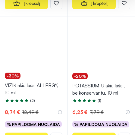
Į krepšelį
Į krepšelį
-30%
-20%
VIZIK akių lašai ALLERGY,
POTASSIUM-U akių lašai,
10 ml
be konservantų, 10 ml
(2)
(1)
Įvertinimas 5.0 iš 5
Įvertinimas 5.0 iš 5
8,74 €
12,49 €
6,23 €
7,79 €
% PAPILDOMA NUOLAIDA
% PAPILDOMA NUOLAIDA