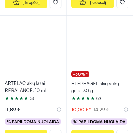
Į krepšelį
Į krepšelį
-30% *
ARTELAC akių lašai
BLEPHAGEL akių vokų
REBALANCE, 10 ml
gelis, 30 g
(3)
(2)
Įvertinimas 5.0 iš 5
Įvertinimas 5.0 iš 5
11,89 €
10,00 €*
14,29 €
% PAPILDOMA NUOLAIDA
% PAPILDOMA NUOLAIDA