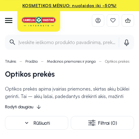
KOSMETIKOS MĖNUO: nuolaidos iki -50%!
Įveskite ieškomo produkto pavadinimą, prekės ženklą ir 
Titulinis
Pradžia
Medicinos priemonės ir įranga
Optikos prekės
Optikos prekės
Optikos prekės apima įvairias priemones, skirtas akių būklei
gerinti. Tai – akių lašai, padedantys drėkinti akis, mažinti
nuovargį, paraudimą ar alergines reakcijas. Taip pat yra
Rodyti daugiau
priemonių akių vokams, kurios mažina patinimą, slopina
uždegimą ar sausumą aplink akis. Kontaktinių lęšių priežiūrai
expand_more
Rūšiuoti
Filtrai (0)
skirti skysčiai užtikrina, kad lęšiai būtų švarūs, saugūs ir
patogūs dėvėti. Visos šios priemonės padeda užtikrinti