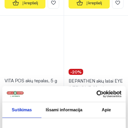
Į krepšelį
Į krepšelį
-20%
VITA POS akių tepalas, 5 g
BEPANTHEN akių lašai EYE
INTENSIVE, 10 ml
(6)
(5)
Įvertinimas 5.0 iš 5
Įvertinimas 5.0 iš 5
13,49 €
12,63 €
15,79 €
Sutikimas
Išsami informacija
Apie
% PAPILDOMA NUOLAIDA
% PAPILDOMA NUOLAIDA