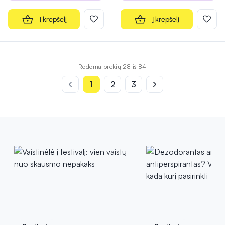
Į krepšelį
Į krepšelį
Rodoma prekių 28 iš 84
1
2
3