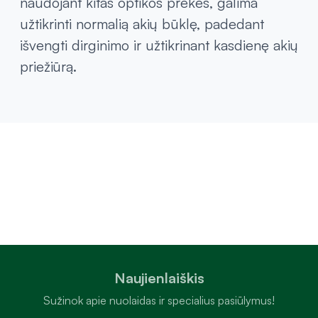
naudojant kitas optikos prekes, galima
užtikrinti normalią akių būklę, padedant
išvengti dirginimo ir užtikrinant kasdienę akių
priežiūrą.
Naujienlaiškis
Sužinok apie nuolaidas ir specialius pasiūlymus!