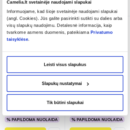
Camelia.lt svetainėje naudojami slapukai
Į krepšelį
Į krepšelį
Informuojame, kad šioje svetainėje naudojami slapukai
(angl. Cookies). Jūs galite pasirinkti sutikti su dalies arba
visų slapukų naudojimu. Detalesnė informacija, kaip
tvarkome asmens duomenis, pateikiama
Privatumo
taisyklėse
.
Leisti visus slapukus
ARTELAC akių lašai
RENU skystis kontaktiniams
Slapukų nustatymai
TRIPLE ACTION, 10 ml
lęšiams MULTIPLUS, 60 ml
(4)
Įvertinimas 4.0 iš 5
Tik būtini slapukai
12,39 €
4,89 €
% PAPILDOMA NUOLAIDA
% PAPILDOMA NUOLAIDA