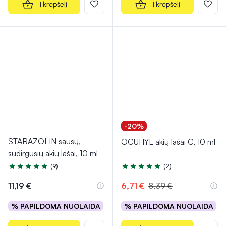
Į krepšelį
Į krepšelį
-20%
STARAZOLIN sausų,
OCUHYL akių lašai C, 10 ml
sudirgusių akių lašai, 10 ml
(9)
(2)
Įvertinimas 4.9 iš 5
Įvertinimas 5.0 iš 5
11,19 €
6,71 €
8,39 €
% PAPILDOMA NUOLAIDA
% PAPILDOMA NUOLAIDA