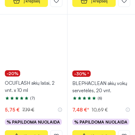
Į krepšelį
Į krepšelį
-20%
-30% *
OCUFLASH akių lašai, 2
BLEPHACLEAN akių vokų
vnt. x 10 ml
servetėlės, 20 vnt.
(7)
(6)
Įvertinimas 5.0 iš 5
Įvertinimas 5.0 iš 5
5,75 €
7,19 €
7,48 €*
10,69 €
% PAPILDOMA NUOLAIDA
% PAPILDOMA NUOLAIDA