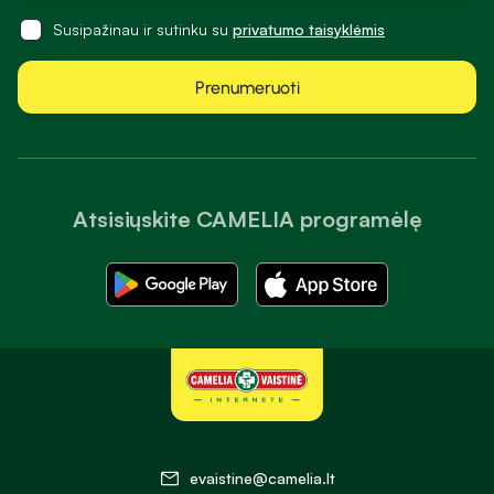
Susipažinau ir sutinku su
privatumo taisyklėmis
Prenumeruoti
Atsisiųskite CAMELIA programėlę
evaistine@camelia.lt