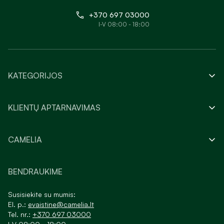
+370 697 03000
I-V 08:00 - 18:00
KATEGORIJOS
KLIENTŲ APTARNAVIMAS
CAMELIA
BENDRAUKIME
Susisiekite su mumis:
El. p.:
evaistine@camelia.lt
Tel. nr.:
+370 697 03000