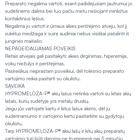
Preparato negalima vartoti, esant padidėjusiam jautrumui jo
sudėtinėms dalims bei tuo pačiu metu nešiojant minkštus
kontaktinius lęšius.
Negalima jo vartoti ir ūmaus akies perštėjimo atveju, kol jį
sukėlus medžiaga ir suirę audiniai nebus visiškai pašalinti iš
junginės maišelio.
NEPAGEIDAUJAMAS POVEIKIS
Retais atvejais gali pasitaikyti: akies dirginimas, hiperemija,
vokų niežulys ir perštėjimas.
Pasireiškus neįprastam poveikiui, dėl tolesnio preparato
vartojimo reikia pasitarti su okulistu.
SĄVEIKA
HYPROMELOZA-P® akių lašus netinka vartoti su kitais akių
lašais, kurių sudėtyje yra metalų druskų.
Jeigu jūs vartojate kartu ir kitus lašus akims, dėl jų
suderinamumo ir vartojimo kartu pasitarkite su gydytoju
okulistu.
Tarp HYPROMELOZA-P® akių lašų ir kitų akių preparatų
vartojimo turi būti daroma ne trumpesnė nei 5 minučių