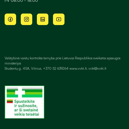
I-V 08:00 - 18:00
Valstybinė vaistų kontrolės tarnyba prie Lietuvos Respublikos sveikatos apsaugos
ministerijos
Studentų g. 45A, Vilnius, +370 52 639264 www.vvkt.lt, vvkt@vvkt.lt