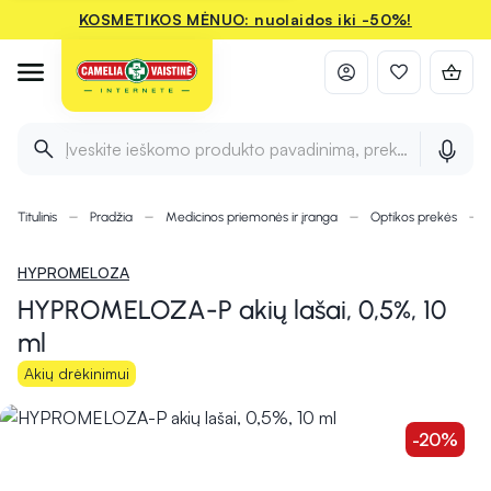
KOSMETIKOS MĖNUO: nuolaidos iki -50%!
Įveskite ieškomo produkto pavadinimą, prekės ženklą ir 
Titulinis
Pradžia
Medicinos priemonės ir įranga
Optikos prekės
HYPROMELOZA
HYPROMELOZA-P akių lašai, 0,5%, 10
ml
Akių drėkinimui
-20%