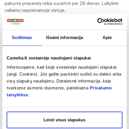
pakuotę preparatą reikia suvartoti per 28 dienas. Laikykite
vaikams neprieinamoje vietoje.
PERŽIŪROS DATA
2009 m. kovo mėn.
Pranešti apie klaidą prekės aprašyme
Sutikimas
Išsami informacija
Apie
Camelia.lt svetainėje naudojami slapukai
expand_more
Charakteristika
Informuojame, kad šioje svetainėje naudojami slapukai
(angl. Cookies). Jūs galite pasirinkti sutikti su dalies arba
visų slapukų naudojimu. Detalesnė informacija, kaip
expand_more
Sudedamosios dalys
tvarkome asmens duomenis, pateikiama
Privatumo
taisyklėse
.
expand_more
Vartojimas
Leisti visus slapukus
expand_more
Atsiliepimai (8)