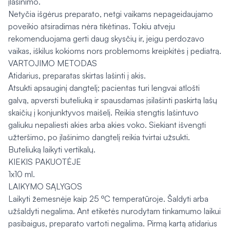
įlašinimo.
Netyčia išgėrus preparato, netgi vaikams nepageidaujamo
poveikio atsiradimas nėra tikėtinas. Tokiu atveju
rekomenduojama gerti daug skysčių ir, jeigu perdozavo
vaikas, iškilus kokioms nors problemoms kreipkitės į pediatrą.
VARTOJIMO METODAS
Atidarius, preparatas skirtas lašinti į akis.
Atsukti apsauginį dangtelį; pacientas turi lengvai atlošti
galvą, apversti buteliuką ir spausdamas įsilašinti paskirtą lašų
skaičių į konjunktyvos maišelį. Reikia stengtis lašintuvo
galiuku nepaliesti akies arba akies voko. Siekiant išvengti
užteršimo, po įlašinimo dangtelį reikia tvirtai užsukti.
Buteliuką laikyti vertikalų.
KIEKIS PAKUOTĖJE
1x10 ml.
LAIKYMO SĄLYGOS
Laikyti žemesnėje kaip 25 ºC temperatūroje. Šaldyti arba
užšaldyti negalima. Ant etiketės nurodytam tinkamumo laikui
pasibaigus, preparato vartoti negalima. Pirmą kartą atidarius