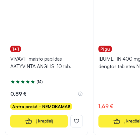
1+1
Pigu
VIVAVIT maisto papildas
IBUMETIN 400 mg 
AKTYVINTA ANGLIS, 10 tab.
dengtos tabletės 
(14)
Įvertinimas 5.0 iš 5
0,89 €
1,69 €
Antra prekė - NEMOKAMAI!
Į krepšelį
Į krepšel