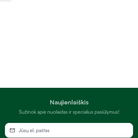
Naujienlaiškis
Sužinok apie nuolaidas ir specialius pasiūlymus!