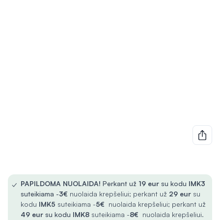
✓
PAPILDOMA NUOLAIDA!
Perkant už
19 eur
su kodu
IMK3
suteikiama -
3€
nuolaida krepšeliui; perkant už
29 eur
su
kodu
IMK5
suteikiama -
5€
nuolaida krepšeliui; perkant už
49 eur
su kodu
IMK8
suteikiama -
8€
nuolaida krepšeliui.