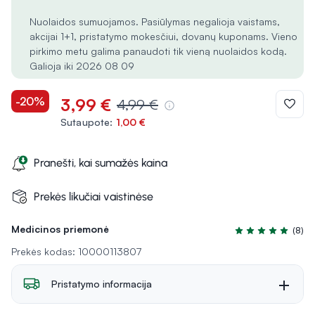
Nuolaidos sumuojamos. Pasiūlymas negalioja vaistams,
akcijai 1+1, pristatymo mokesčiui, dovanų kuponams. Vieno
pirkimo metu galima panaudoti tik vieną nuolaidos kodą.
Galioja iki 2026 08 09
-20%
3,99 €
4,99 €
Sutaupote:
1,00 €
Pranešti, kai sumažės kaina
Prekės likučiai vaistinėse
Medicinos priemonė
(8)
Įvertinimas 4.9 iš
Prekės kodas: 10000113807
Pristatymo informacija