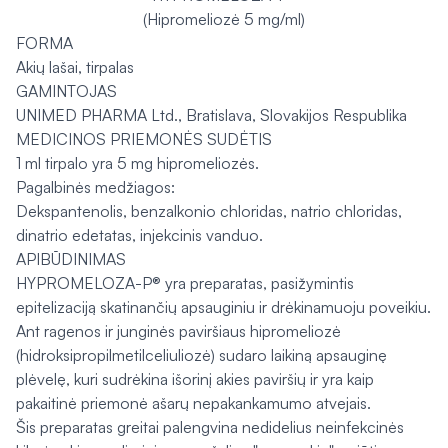
(Hipromeliozė 5 mg/ml)
FORMA
Akių lašai, tirpalas
GAMINTOJAS
UNIMED PHARMA Ltd., Bratislava, Slovakijos Respublika
MEDICINOS PRIEMONĖS SUDĖTIS
1 ml tirpalo yra 5 mg hipromeliozės.
Pagalbinės medžiagos:
Dekspantenolis, benzalkonio chloridas, natrio chloridas,
dinatrio edetatas, injekcinis vanduo.
APIBŪDINIMAS
HYPROMELOZA-P® yra preparatas, pasižymintis
epitelizaciją skatinančių apsauginiu ir drėkinamuoju poveikiu.
Ant ragenos ir junginės paviršiaus hipromeliozė
(hidroksipropilmetilceliuliozė) sudaro laikiną apsauginę
plėvelę, kuri sudrėkina išorinį akies paviršių ir yra kaip
pakaitinė priemonė ašarų nepakankamumo atvejais.
Šis preparatas greitai palengvina nedidelius neinfekcinės