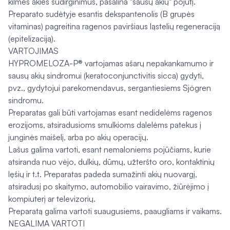
kilmės akies sudirginimus, pašalina "sausų akių" pojūtį.
Preparato sudėtyje esantis dekspantenolis (B grupės
vitaminas) pagreitina ragenos paviršiaus ląstelių regeneraciją
(epitelizaciją).
VARTOJIMAS
HYPROMELOZA-P® vartojamas ašarų nepakankamumo ir
sausų akių sindromui (keratoconjunctivitis sicca) gydyti,
pvz., gydytojui parekomendavus, sergantiesiems Sjögren
sindromu.
Preparatas gali būti vartojamas esant nedidelėms ragenos
erozijoms, atsiradusioms smulkioms dalelėms patekus į
junginės maišelį, arba po akių operacijų.
Lašus galima vartoti, esant nemaloniems pojūčiams, kurie
atsiranda nuo vėjo, dulkių, dūmų, užteršto oro, kontaktinių
lęšių ir t.t. Preparatas padeda sumažinti akių nuovargį,
atsiradusį po skaitymo, automobilio vairavimo, žiūrėjimo į
kompiuterį ar televizorių.
Preparatą galima vartoti suaugusiems, paaugliams ir vaikams.
NEGALIMA VARTOTI