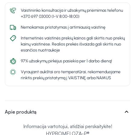
Vaistininko konsultacija ir užsakymų priėmimas telefonu
+370 697 03000 (I-V 8:00-18:00)
Nemokamas pristatymas į artimiausią vaistinę
Internetinės vaistinės prekių kainos gali skirtis nuo prekių
kainų vaistinėse. Realios prekės išvaizda gali skirtis nuo
esančios nuotraukoje
97% užsakymų pirkėjus pasiekia per 1 darbo dieną!
Vyraujant aukštai oro temperatūrai, rekomenduojame
rinktis prekių pristatymą į VAISTINĘ arba NAMUS
expand_more
Apie produktą
Informacija vartotojui, atidžiai perskaitykite!
HYPROMELOZA-P®