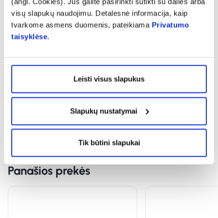
(angl. Cookies). Jūs galite pasirinkti sutikti su dalies arba
visų slapukų naudojimu. Detalesnė informacija, kaip
expand_more
Sudedamosios dalys
tvarkome asmens duomenis, pateikiama
Privatumo
taisyklėse
.
expand_more
Vartojimas
Leisti visus slapukus
expand_more
Atsiliepimai (4)
Slapukų nustatymai
Tik būtini slapukai
Panašios prekės