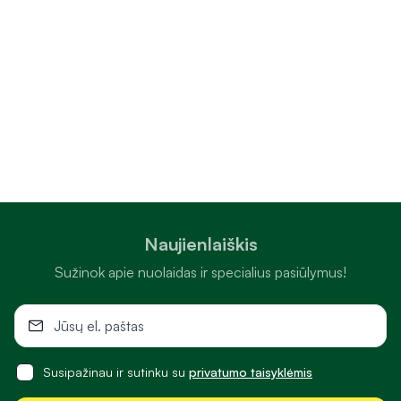
Naujienlaiškis
Sužinok apie nuolaidas ir specialius pasiūlymus!
Susipažinau ir sutinku su
privatumo taisyklėmis