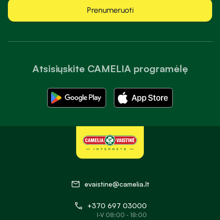
Prenumeruoti
Atsisiųskite CAMELIA programėlę
evaistine@camelia.lt
+370 697 03000
I-V 08:00 - 18:00