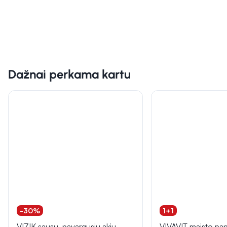
Dažnai perkama kartu
-30%
1+1
VIZIK sausų, pavargusių akių
VIVAVIT maisto pap