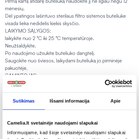
Pirmą kartą atidarę buteliuką naudokite jį ne ilgiau negu 12
mėnesių.
Dėl ypatingos lašintuvo sterilaus filtro sistemos buteliuke
visada lieka nedidelis kiekis skysčio.
LAIKYMO SĄLYGOS:
laikykite nuo 2 °C iki 25 °C temperatūroje.
Neužšaldykite.
Po naudojimo užsukite buteliuko dangtelį.
Saugokite nuo šviesos, laikydami buteliuką jo pirminėje
pakuotėje.
GAMINTOJAS:
„Penta Arzneimittel" GmbH, Werksstrasse 3, 92551 Štulnas,
Vokietija.
Sutikimas
Išsami informacija
Apie
Pranešti apie klaidą prekės aprašyme
Camelia.lt svetainėje naudojami slapukai
expand_more
Charakteristika
Informuojame, kad šioje svetainėje naudojami slapukai