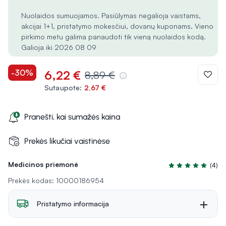
Nuolaidos sumuojamos. Pasiūlymas negalioja vaistams,
akcijai 1+1, pristatymo mokesčiui, dovanų kuponams. Vieno
pirkimo metu galima panaudoti tik vieną nuolaidos kodą.
Galioja iki 2026 08 09
-30%
6,22 €
8,89 €
Sutaupote:
2,67 €
Pranešti, kai sumažės kaina
Prekės likučiai vaistinėse
Medicinos priemonė
(4)
Įvertinimas 5.0 iš
Prekės kodas: 10000186954
Pristatymo informacija