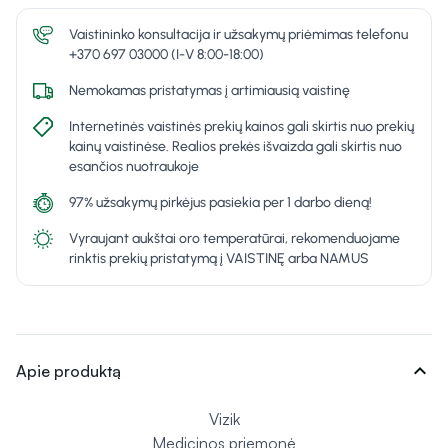
Vaistininko konsultacija ir užsakymų priėmimas telefonu
+370 697 03000 (I-V 8:00-18:00)
Nemokamas pristatymas į artimiausią vaistinę
Internetinės vaistinės prekių kainos gali skirtis nuo prekių
kainų vaistinėse. Realios prekės išvaizda gali skirtis nuo
esančios nuotraukoje
97% užsakymų pirkėjus pasiekia per 1 darbo dieną!
Vyraujant aukštai oro temperatūrai, rekomenduojame
rinktis prekių pristatymą į VAISTINĘ arba NAMUS
expand_more
Apie produktą
Vizik
Medicinos priemonė