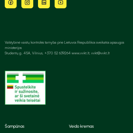
Valstybinė vaistų kontrolės tarnyba prie Lietuvos Respublikos sveikatos apsaugos
ministerijos
Studentų g. 45A, Vilnius, +370 52 639264 www.vvkt.lt, vvkt@vvkt.lt
Šampūnas
Veido kremas