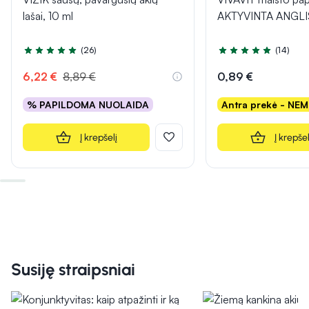
lašai, 10 ml
AKTYVINTA ANGLIS,
(26)
(14)
Įvertinimas 4.5 iš 5
Įvertinimas 5.0 iš 5
6,22 €
8,89 €
0,89 €
% PAPILDOMA NUOLAIDA
Antra prekė - NE
Į krepšelį
Į krepšel
Susiję straipsniai