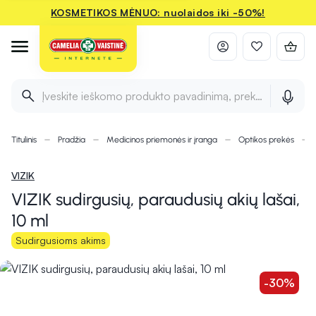
KOSMETIKOS MĖNUO: nuolaidos iki -50%!
Įveskite ieškomo produkto pavadinimą, prekės ženklą ir 
Titulinis
Pradžia
Medicinos priemonės ir įranga
Optikos prekės
VIZIK
VIZIK sudirgusių, paraudusių akių lašai,
10 ml
Sudirgusioms akims
-30%