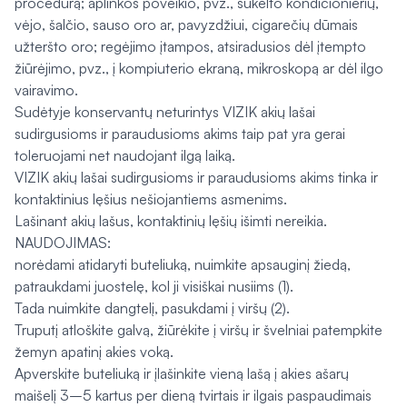
procedūrą; aplinkos poveikio, pvz., sukelto kondicionierių,
vėjo, šalčio, sauso oro ar, pavyzdžiui, cigarečių dūmais
užteršto oro; regėjimo įtampos, atsiradusios dėl įtempto
žiūrėjimo, pvz., į kompiuterio ekraną, mikroskopą ar dėl ilgo
vairavimo.
Sudėtyje konservantų neturintys VIZIK akių lašai
sudirgusioms ir paraudusioms akims taip pat yra gerai
toleruojami net naudojant ilgą laiką.
VIZIK akių lašai sudirgusioms ir paraudusioms akims tinka ir
kontaktinius lęšius nešiojantiems asmenims.
Lašinant akių lašus, kontaktinių lęšių išimti nereikia.
NAUDOJIMAS:
norėdami atidaryti buteliuką, nuimkite apsauginį žiedą,
patraukdami juostelę, kol ji visiškai nusiims (1).
Tada nuimkite dangtelį, pasukdami į viršų (2).
Truputį atloškite galvą, žiūrėkite į viršų ir švelniai patempkite
žemyn apatinį akies voką.
Apverskite buteliuką ir įlašinkite vieną lašą į akies ašarų
maišelį 3–5 kartus per dieną tvirtais ir ilgais paspaudimais