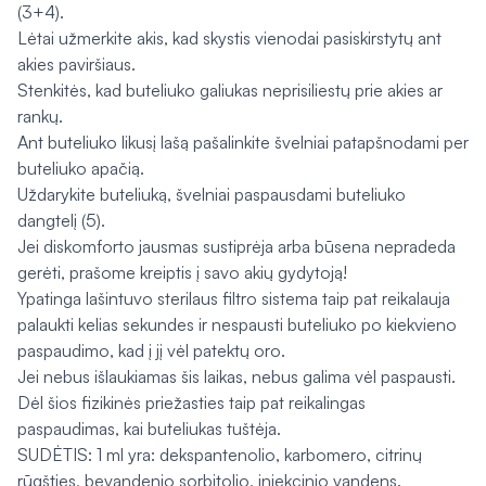
(3+4).
Lėtai užmerkite akis, kad skystis vienodai pasiskirstytų ant
akies paviršiaus.
Stenkitės, kad buteliuko galiukas neprisiliestų prie akies ar
rankų.
Ant buteliuko likusį lašą pašalinkite švelniai patapšnodami per
buteliuko apačią.
Uždarykite buteliuką, švelniai paspausdami buteliuko
dangtelį (5).
Jei diskomforto jausmas sustiprėja arba būsena nepradeda
gerėti, prašome kreiptis į savo akių gydytoją!
Ypatinga lašintuvo sterilaus ﬁltro sistema taip pat reikalauja
palaukti kelias sekundes ir nespausti buteliuko po kiekvieno
paspaudimo, kad į jį vėl patektų oro.
Jei nebus išlaukiamas šis laikas, nebus galima vėl paspausti.
Dėl šios ﬁzikinės priežasties taip pat reikalingas
paspaudimas, kai buteliukas tuštėja.
SUDĖTIS: 1 ml yra: dekspantenolio, karbomero, citrinų
rūgšties, bevandenio sorbitolio, injekcinio vandens.