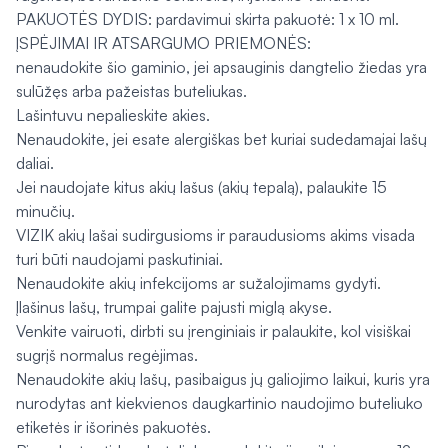
PAKUOTĖS DYDIS: pardavimui skirta pakuotė: 1 x 10 ml.
ĮSPĖJIMAI IR ATSARGUMO PRIEMONĖS:
nenaudokite šio gaminio, jei apsauginis dangtelio žiedas yra
sulūžęs arba pažeistas buteliukas.
Lašintuvu nepalieskite akies.
Nenaudokite, jei esate alergiškas bet kuriai sudedamajai lašų
daliai.
Jei naudojate kitus akių lašus (akių tepalą), palaukite 15
minučių.
VIZIK akių lašai sudirgusioms ir paraudusioms akims visada
turi būti naudojami paskutiniai.
Nenaudokite akių infekcijoms ar sužalojimams gydyti.
Įlašinus lašų, trumpai galite pajusti miglą akyse.
Venkite vairuoti, dirbti su įrenginiais ir palaukite, kol visiškai
sugrįš normalus regėjimas.
Nenaudokite akių lašų, pasibaigus jų galiojimo laikui, kuris yra
nurodytas ant kiekvienos daugkartinio naudojimo buteliuko
etiketės ir išorinės pakuotės.