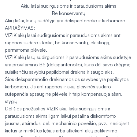
Akių lašai sudirgusioms ir paraudusioms akims
Be konservantų
Akių lašai, kurių sudėtyje yra dekspantenolio ir karbomero
APRAŠYMAS:
VIZIK akių lašai sudirgusioms ir paraudusioms akims ant
ragenos sudaro sterilią, be konservantų, elastingą,
permatomą plėvelę.
VIZIK akių lašų sudirgusioms ir paraudusioms akims sudėtyje
yra provitamino B5 (dekspantenolio), kuris dėl savo drėgmę
sulaikančių savybių papildomai drėkina ir saugo akis.
Šios dekspantenolio drėkinamosios savybės yra papildytos
karbomeru. Jis ant ragenos ir akių gleivinės sudaro
sutepančią apsauginę plėvelę ir taip kompensuoja ašarų
stygių.
Dėl šios priežasties VIZIK akių lašai sudirgusioms ir
paraudusioms akims ilgam laikui pašalina diskomforto
jausmą, atsiradusį dėl: mechaninio poveikio, pvz., nešiojant
kietus ar minkštus lęšius arba atliekant akių patikrinimo