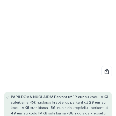
✓
PAPILDOMA NUOLAIDA!
Perkant už
19 eur
su kodu
IMK3
suteikiama -
3€
nuolaida krepšeliui; perkant už
29 eur
su
kodu
IMK5
suteikiama -
5€
nuolaida krepšeliui; perkant už
49 eur
su kodu
IMK8
suteikiama -
8€
nuolaida krepšeliui.