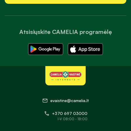
Atsisiųskite CAMELIA programėlę
evaistine@camelia.lt
+370 697 03000
I-V 08:00 - 18:00