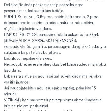
Dėl šios ﬁzikinės priežasties taip pat reikalingas
paspaudimas, kai buteliukas tuštėja.
SUDĖTIS: 1 ml yra: 0,15 proc. natrio hialuronato, 2 proc.
dekspantenolio, natrio chlorido, natrio citrato, citrinų
rūgšties, injekcinio vandens.
PAKUOTĖS DYDIS: pardavimui skirta pakuotė: 1 x 10 ml.
ĮSPĖJIMAI IR ATSARGUMO PRIEMONĖS:
nenaudokite šio gaminio, jei apsauginis dangtelio žiedas yra
sulūžęs arba pažeistas buteliukas.
Lašintuvu nepalieskite akies.
Nenaudokite, jei esate alergiškas bet kuriai sudedamajai akių
lašų daliai.
Labai retais atvejais akių lašai gali sukelti dirginimą, jei akys
yra itin jautrios.
Jei naudojate kitus akių lašus (akių tepalą), palaukite 15
minučių.
VIZIK akių lašai sausoms ir pavargusioms akims visada turi
būti naudojami paskutiniai.