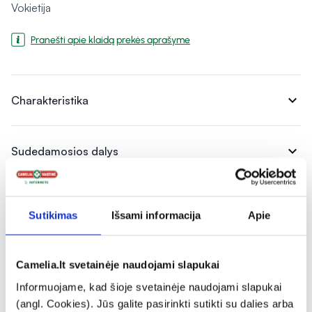
Vokietija
Pranešti apie klaidą prekės aprašyme
expand_more
Charakteristika
expand_more
Sudedamosios dalys
expand_more
Vartojimas
Sutikimas
Išsami informacija
Apie
expand_more
Atsiliepimai (26)
Camelia.lt svetainėje naudojami slapukai
Informuojame, kad šioje svetainėje naudojami slapukai
(angl. Cookies). Jūs galite pasirinkti sutikti su dalies arba