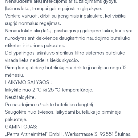
Nenaudokite akių infekcijoms ar sužalojimams gydyti.
Įlašinus lašų, trumpai galite pajusti miglą akyse.
Venkite vairuoti, dirbti su įrenginiais ir palaukite, kol visiškai
sugrįš normalus regėjimas.
Nenaudokite akių lašų, pasibaigus jų galiojimo laikui, kuris yra
nurodytas ant kiekvienos daugkartinio naudojimo buteliuko
etiketės ir išorinės pakuotės.
Dėl ypatingos lašintuvo sterilaus filtro sistemos buteliuke
visada lieka nedidelis kiekis skysčio.
Pirmą kartą atidarę buteliuką naudokite jį ne ilgiau negu 12
mėnesių.
LAIKYMO SĄLYGOS :
laikykite nuo 2 °C iki 25 °C temperatūroje.
Neužšaldykite.
Po naudojimo užsukite buteliuko dangtelį.
Saugokite nuo šviesos, laikydami buteliuką jo pirminėje
pakuotėje.
GAMINTOJAS:
„Penta Arzneimittel" GmbH, Werksstrasse 3, 92551 Štulnas,