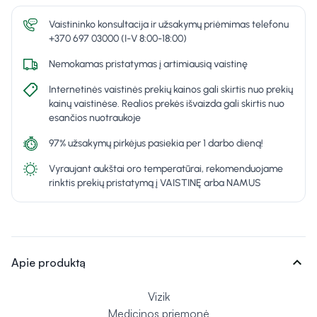
Vaistininko konsultacija ir užsakymų priėmimas telefonu
+370 697 03000 (I-V 8:00-18:00)
Nemokamas pristatymas į artimiausią vaistinę
Internetinės vaistinės prekių kainos gali skirtis nuo prekių
kainų vaistinėse. Realios prekės išvaizda gali skirtis nuo
esančios nuotraukoje
97% užsakymų pirkėjus pasiekia per 1 darbo dieną!
Vyraujant aukštai oro temperatūrai, rekomenduojame
rinktis prekių pristatymą į VAISTINĘ arba NAMUS
expand_more
Apie produktą
Vizik
Medicinos priemonė