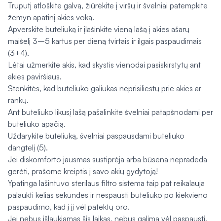
Truputį atloškite galvą, žiūrėkite į viršų ir švelniai patempkite
žemyn apatinį akies voką.
Apverskite buteliuką ir įlašinkite vieną lašą į akies ašarų
maišelį 3–5 kartus per dieną tvirtais ir ilgais paspaudimais
(3+4).
Lėtai užmerkite akis, kad skystis vienodai pasiskirstytų ant
akies paviršiaus.
Stenkitės, kad buteliuko galiukas neprisiliestų prie akies ar
rankų.
Ant buteliuko likusį lašą pašalinkite švelniai patapšnodami per
buteliuko apačią.
Uždarykite buteliuką, švelniai paspausdami buteliuko
dangtelį (5).
Jei diskomforto jausmas sustiprėja arba būsena nepradeda
gerėti, prašome kreiptis į savo akių gydytoją!
Ypatinga lašintuvo sterilaus ﬁltro sistema taip pat reikalauja
palaukti kelias sekundes ir nespausti buteliuko po kiekvieno
paspaudimo, kad į jį vėl patektų oro.
Jei nebus išlaukiamas šis laikas, nebus galima vėl paspausti.