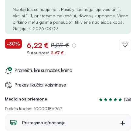
Nuolaidos sumuojamos. Pasiūlymas negalioja vaistams,
akcijai 1+1, pristatymo mokesčiui, dovanų kuponams. Vieno
pirkimo metu galima panaudoti tik vieną nuolaidos kodą.
Galioja iki 2026 08 09
-30%
6,22 €
8,89 €
Sutaupote:
2,67 €
Pranešti, kai sumažės kaina
Prekės likučiai vaistinėse
Medicinos priemonė
(26)
Įvertinimas 4.5 iš 
Prekės kodas: 10000186957
Pristatymo informacija