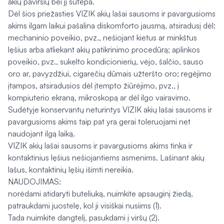
akių paviršių bei jį sutepa.
Dėl šios priežasties VIZIK akių lašai sausoms ir pavargusioms
akims ilgam laikui pašalina diskomforto jausmą, atsiradusį dėl:
mechaninio poveikio, pvz., nešiojant kietus ar minkštus
lęšius arba atliekant akių patikrinimo procedūrą; aplinkos
poveikio, pvz., sukelto kondicionierių, vėjo, šalčio, sauso
oro ar, pavyzdžiui, cigarečių dūmais užteršto oro; regėjimo
įtampos, atsiradusios dėl įtempto žiūrėjimo, pvz., į
kompiuterio ekraną, mikroskopą ar dėl ilgo vairavimo.
Sudėtyje konservantų neturintys VIZIK akių lašai sausoms ir
pavargusioms akims taip pat yra gerai toleruojami net
naudojant ilgą laiką.
VIZIK akių lašai sausoms ir pavargusioms akims tinka ir
kontaktinius lęšius nešiojantiems asmenims. Lašinant akių
lašus, kontaktinių lęšių išimti nereikia.
NAUDOJIMAS:
norėdami atidaryti buteliuką, nuimkite apsauginį žiedą,
patraukdami juostelę, kol ji visiškai nusiims (1).
Tada nuimkite dangtelį, pasukdami į viršų (2).