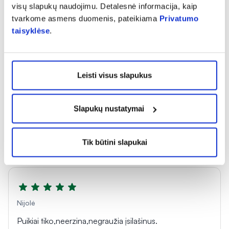
4.5
visų slapukų naudojimu. Detalesnė informacija, kaip
tvarkome asmens duomenis, pateikiama
Privatumo
taisyklėse
.
Atsiliepimą gali palikti tik prekę įsigiję klientai
Leisti visus slapukus
Slapukų nustatymai
Ppppp
Mano akims tiko ir patiko
Tik būtini slapukai
Nijolė
Puikiai tiko,neerzina,negraužia įsilašinus.