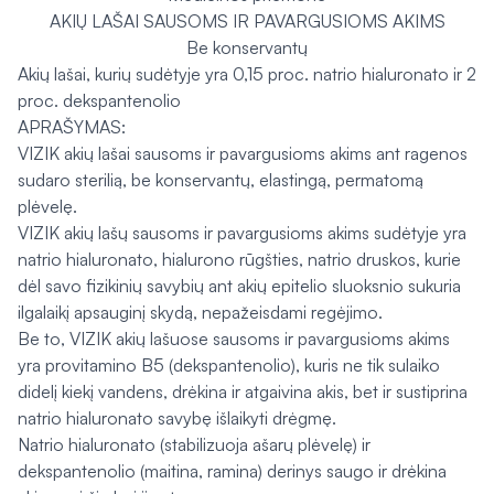
AKIŲ LAŠAI SAUSOMS IR PAVARGUSIOMS AKIMS
Be konservantų
Akių lašai, kurių sudėtyje yra 0,15 proc. natrio hialuronato ir 2
proc. dekspantenolio
APRAŠYMAS:
VIZIK akių lašai sausoms ir pavargusioms akims ant ragenos
sudaro sterilią, be konservantų, elastingą, permatomą
plėvelę.
VIZIK akių lašų sausoms ir pavargusioms akims sudėtyje yra
natrio hialuronato, hialurono rūgšties, natrio druskos, kurie
dėl savo ﬁzikinių savybių ant akių epitelio sluoksnio sukuria
ilgalaikį apsauginį skydą, nepažeisdami regėjimo.
Be to, VIZIK akių lašuose sausoms ir pavargusioms akims
yra provitamino B5 (dekspantenolio), kuris ne tik sulaiko
didelį kiekį vandens, drėkina ir atgaivina akis, bet ir sustiprina
natrio hialuronato savybę išlaikyti drėgmę.
Natrio hialuronato (stabilizuoja ašarų plėvelę) ir
dekspantenolio (maitina, ramina) derinys saugo ir drėkina