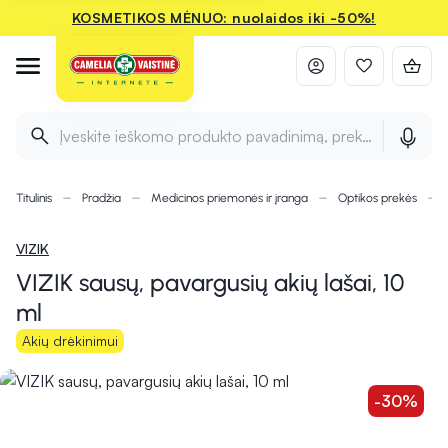
KOSMETIKOS MĖNUO: nuolaidos iki -50%!
Įveskite ieškomo produkto pavadinimą, prekės ženklą ir 
Titulinis
Pradžia
Medicinos priemonės ir įranga
Optikos prekės
VIZIK
VIZIK sausų, pavargusių akių lašai, 10
ml
Akių drėkinimui
-30%