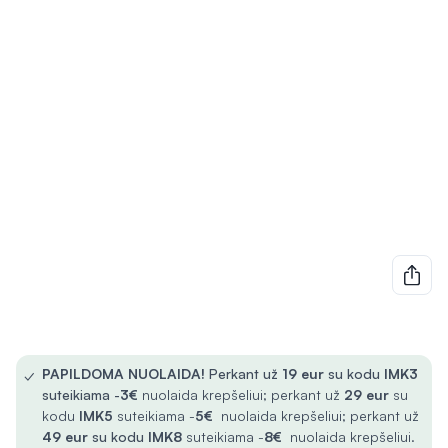
✓
PAPILDOMA NUOLAIDA!
Perkant už
19 eur
su kodu
IMK3
suteikiama -
3€
nuolaida krepšeliui; perkant už
29 eur
su
kodu
IMK5
suteikiama -
5€
nuolaida krepšeliui; perkant už
49 eur
su kodu
IMK8
suteikiama -
8€
nuolaida krepšeliui.