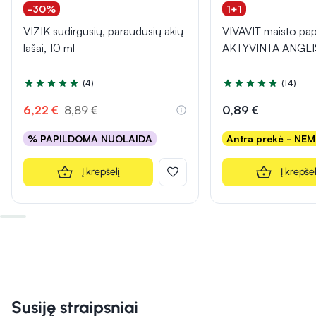
-30%
1+1
VIZIK sudirgusių, paraudusių akių
VIVAVIT maisto pap
lašai, 10 ml
AKTYVINTA ANGLIS,
(4)
(14)
Įvertinimas 5.0 iš 5
Įvertinimas 5.0 iš 5
6,22 €
8,89 €
0,89 €
% PAPILDOMA NUOLAIDA
Antra prekė - NE
Į krepšelį
Į krepšel
Susiję straipsniai