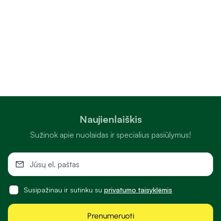
Naujienlaiškis
Sužinok apie nuolaidas ir specialius pasiūlymus!
Susipažinau ir sutinku su
privatumo taisyklėmis
Prenumeruoti