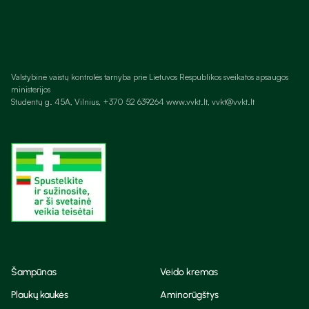
Valstybinė vaistų kontrolės tarnyba prie Lietuvos Respublikos sveikatos apsaugos
ministerijos
Studentų g. 45A, Vilnius, +370 52 639264 www.vvkt.lt, vvkt@vvkt.lt
Šampūnas
Veido kremas
Plaukų kaukės
Aminorūgštys