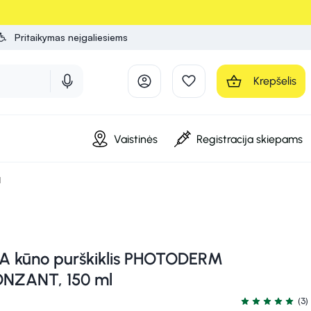
Pritaikymas neįgaliesiems
Krepšelis
Vaistinės
Registracija skiepams
l
 kūno purškiklis PHOTODERM
NZANT, 150 ml
(3)
Įvertinimas 5.0 