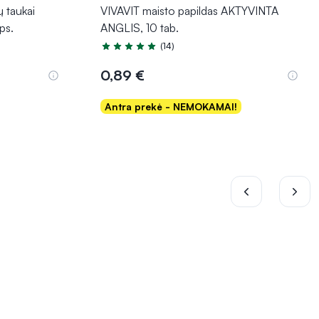
 taukai
VIVAVIT maisto papildas AKTYVINTA
ps.
ANGLIS, 10 tab.
(14)
Įvertinimas 5.0 iš 5
0,89 €
Antra prekė - NEMOKAMAI!
Į krepšelį