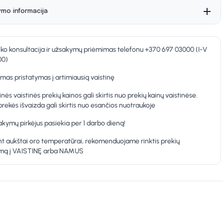
ymo informacija
nko konsultacija ir užsakymų priėmimas telefonu +370 697 03000 (I-V
00)
as pristatymas į artimiausią vaistinę
inės vaistinės prekių kainos gali skirtis nuo prekių kainų vaistinėse.
prekės išvaizda gali skirtis nuo esančios nuotraukoje
kymų pirkėjus pasiekia per 1 darbo dieną!
t aukštai oro temperatūrai, rekomenduojame rinktis prekių
ymą į VAISTINĘ arba NAMUS