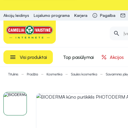
Akcijų leidinys
Lojalumo programa
Karjera
Pagalba
Visi produktai
Top pasiūlymai
Akcijos
Titulinis
Pradžia
Kosmetika
Saulės kosmetika
Savaiminio įd