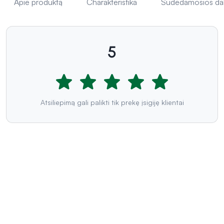
Apie produktą
Charakteristika
Sudedamosios da
5
Atsiliepimą gali palikti tik prekę įsigiję klientai