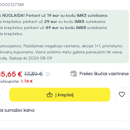
 10000127748
 NUOLAIDA!
Perkant už
19 eur
su kodu
IMK3
suteikiama
 krepšeliui; perkant už
29 eur
su kodu
IMK5
suteikiama
a krepšeliui; perkant už
49 eur
su kodu
IMK8
suteikiama
a krepšeliui.
umuojamos. Pasiūlymas negalioja vaistams, akcijai 1+1, pristatymo
dovanų kuponams. Vieno pirkimo metu galima panaudoti tik vieną
odą. Galioja iki 2026 08 09
15,65 €
17,39 €
Prekės likučiai vaistinėse
Sutaupote:
1,74 €
d
Į krepšelį
kai sumažės kaina