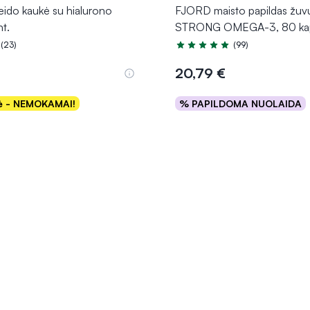
ido kaukė su hialurono
FJORD maisto papildas žuvų
nt.
STRONG OMEGA-3, 80 ka
(23)
(99)
.0 iš 5
Įvertinimas 4.9 iš 5
20,79 €
kė - NEMOKAMAI!
% PAPILDOMA NUOLAIDA
Į krepšelį
Į krepšelį