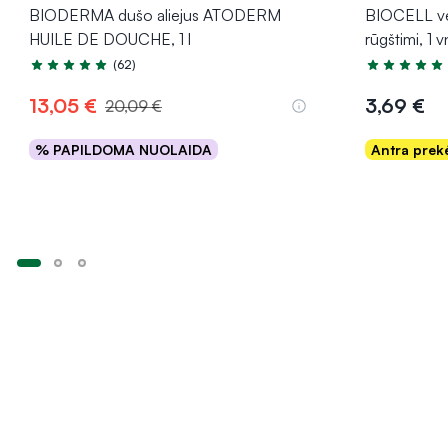
BIODERMA dušo aliejus ATODERM
BIOCELL ve
HUILE DE DOUCHE, 1 l
rūgštimi, 1 v
(62)
Įvertinimas 5.0 iš 5
Įvertinimas 5
13,05 €
3,69 €
20,09 €
% PAPILDOMA NUOLAIDA
Antra pre
Į krepšelį