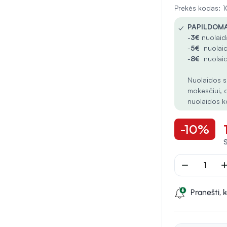
Prekės kodas:
✓
PAPILDOMA
-
3€
nuolaida
-
5€
nuolaid
-
8€
nuolaid
Nuolaidos s
mokesčiui, 
nuolaidos k
-10%
remove
ad
Pranešti, 