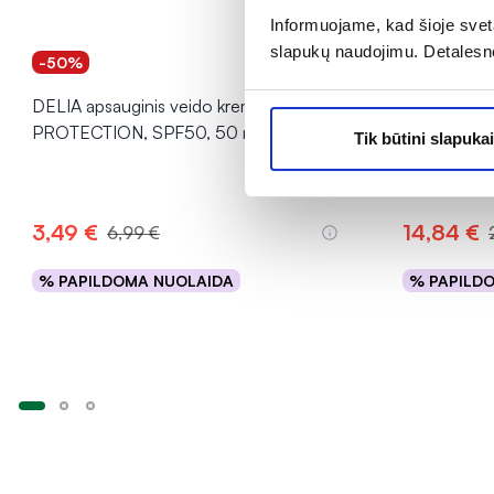
Informuojame, kad šioje sveta
slapukų naudojimu. Detalesn
-50%
-50%
Na
DELIA apsauginis veido kremas SUN
AUSTRALIAN
PROTECTION, SPF50, 50 ml
bronziniai
Tik būtini slapukai
ml
Įvertinimas 1
3,49 €
14,84 €
6,99 €
% PAPILDOMA NUOLAIDA
% PAPILD
Į krepšelį