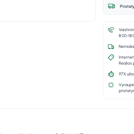
Pristat
Vaistini
8:00-18:
Nemokam
Internet
Realios 
97% užsa
Vyraujan
pristat