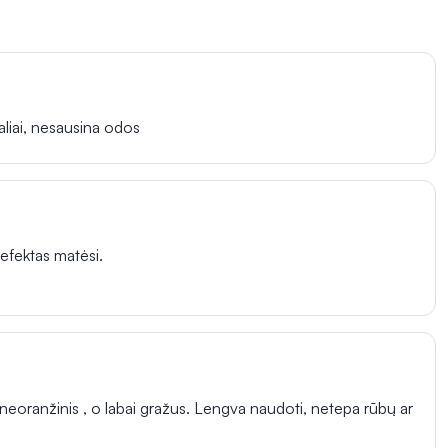
aliai, nesausina odos
efektas matėsi.
, neoranžinis , o labai gražus. Lengva naudoti, netepa rūbų ar