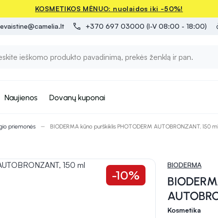
KOSMETIKOS MĖNUO: nuolaidos iki -50%!
evaistine@camelia.lt
+370 697 03000 (I-V 08:00 - 18:00)
Naujienos
Dovanų kuponai
egio priemonės
BIODERMA kūno purškiklis PHOTODERM AUTOBRONZANT, 150 m
BIODERMA
-10%
BIODERMA
AUTOBRO
Kosmetika