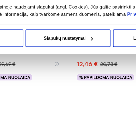
inėje naudojami slapukai (angl. Cookies). Jūs galite pasirinkti su
ė informacija, kaip tvarkome asmens duomenis, pateikiama
Pri
ujiena
-40%
 GOLD veido ir kūno
URIAGE veido ir kūno savaim
 lašai BRONZING DROPS, 30
purškalas BARIESUN
Slapukų nustatymai
L
AUTOBRONZANT, 100 ml
(1)
.0 iš 5
12,46 €
29,69 €
20,78 €
OMA NUOLAIDA
% PAPILDOMA NUOLAIDA
Į krepšelį
Į krepšelį