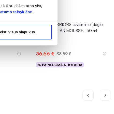
tikti su dalies arba visų
vatumo taisyklėse
.
-5%
inio įdegio
THREE WARRIORS savaiminio įdegio
putos SELF TAN MOUSSE, 150 ml
eisti visus slapukus
36,66 €
38,59 €
% PAPILDOMA NUOLAIDA
Į krepšelį