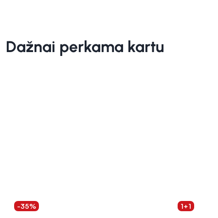
Dažnai perkama kartu
-35%
1+1