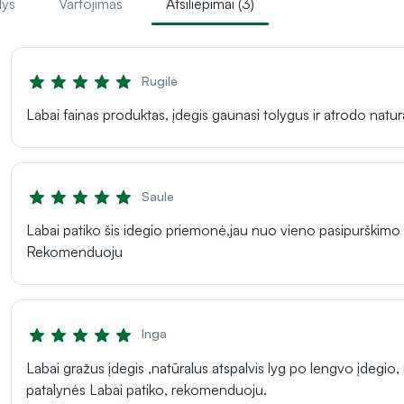
lys
Vartojimas
Atsiliepimai (3)
Rugilė
Labai fainas produktas, įdegis gaunasi tolygus ir atrodo natur
Saule
Labai patiko šis idegio priemonė,jau nuo vieno pasipurškimo 
Rekomenduoju
Inga
Labai gražus įdegis ,natūralus atspalvis lyg po lengvo įdegio
patalynės Labai patiko, rekomenduoju.