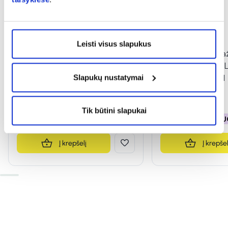
-50%
-50%
Leisti visus slapukus
BIOCLIN kasdieninis plaukų
BIOCLIN kaukė da
serumas BIO ARGAN, 100 ml
plaukams BIO CO
Slapukų nustatymai
PROTECT, 100 ml
9,49 €
18,99 €
3,99 €
7,99 €
Tik būtini slapukai
% PAPILDOMA NUOLAIDA
% PAPILDOMA NU
Į krepšelį
Į krepšel