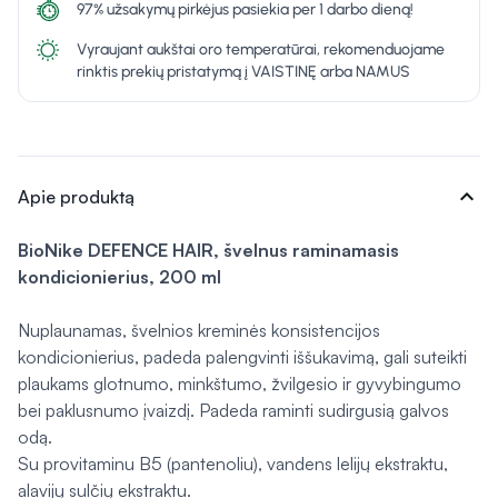
97% užsakymų pirkėjus pasiekia per 1 darbo dieną!
Vyraujant aukštai oro temperatūrai, rekomenduojame
rinktis prekių pristatymą į VAISTINĘ arba NAMUS
expand_more
Apie produktą
BioNike
DEFENCE HAIR, švelnus raminamasis
kondicionierius, 200 ml
Nuplaunamas, švelnios kreminės konsistencijos
kondicionierius, padeda palengvinti iššukavimą, gali suteikti
plaukams glotnumo, minkštumo, žvilgesio ir gyvybingumo
bei paklusnumo įvaizdį. Padeda raminti sudirgusią galvos
odą.
Su provitaminu B5 (pantenoliu), vandens lelijų ekstraktu,
alavijų sulčių ekstraktu.