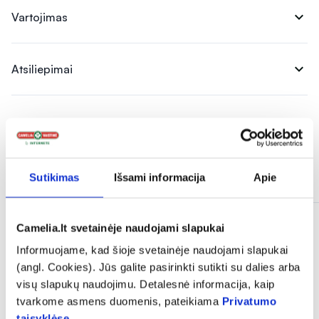
expand_more
Vartojimas
expand_more
Atsiliepimai
Panašios prekės
Sutikimas
Išsami informacija
Apie
Camelia.lt svetainėje naudojami slapukai
Informuojame, kad šioje svetainėje naudojami slapukai
(angl. Cookies). Jūs galite pasirinkti sutikti su dalies arba
visų slapukų naudojimu. Detalesnė informacija, kaip
tvarkome asmens duomenis, pateikiama
Privatumo
taisyklėse
.