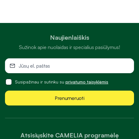
Naujienlaiškis
Sužinok apie nuolaidas ir specialius pasiūlymus!
Susipažinau ir sutinku su
privatumo taisyklėmis
Prenumeruoti
Atsisiųskite CAMELIA programėlę