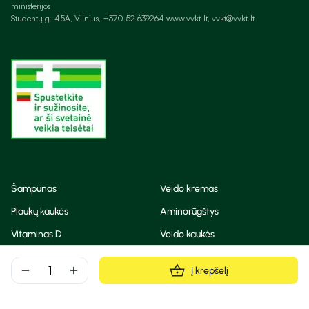
ministerijos
Studentų g. 45A, Vilnius, +370 52 639264 www.vvkt.lt, vvkt@vvkt.lt
Šampūnas
Veido kremas
Plaukų kaukės
Aminorūgštys
Vitaminas D
Veido kaukės
Korėjietiška kosmetika
Eteriniai aliejai
remove
add
Į krepšelį
Dezodorantas
BB ir CC kremas