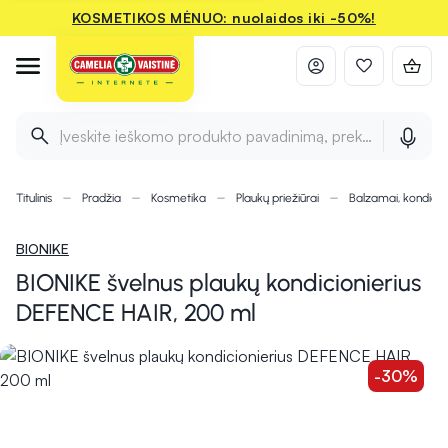
KOSMETIKOS MĖNUO: nuolaidos iki -50%!
Įveskite ieškomo produkto pavadinimą, prekės ženklą ir 
Titulinis
Pradžia
Kosmetika
Plaukų priežiūrai
Balzamai, kondicion
BIONIKE
BIONIKE švelnus plaukų kondicionierius
DEFENCE HAIR, 200 ml
-30%