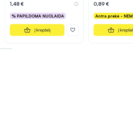
1,48 €
0,89 €
% PAPILDOMA NUOLAIDA
Antra prekė - NE
Į krepšelį
Į krepšel