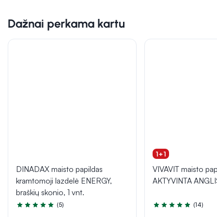
Dažnai perkama kartu
1+1
DINADAX maisto papildas
VIVAVIT maisto pap
kramtomoji lazdelė ENERGY,
AKTYVINTA ANGLIS,
braškių skonio, 1 vnt.
(5)
(14)
Įvertinimas 5.0 iš 5
Įvertinimas 5.0 iš 5