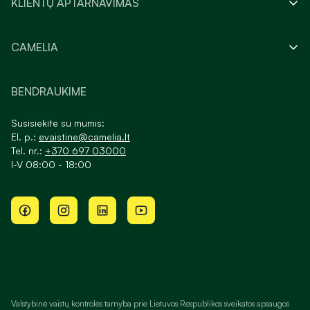
KLIENTŲ APTARNAVIMAS
CAMELIA
BENDRAUKIME
Susisiekite su mumis:
El. p.:
evaistine@camelia.lt
Tel. nr.:
+370 697 03000
I-V 08:00 - 18:00
Valstybinė vaistų kontrolės tarnyba prie Lietuvos Respublikos sveikatos apsaugos