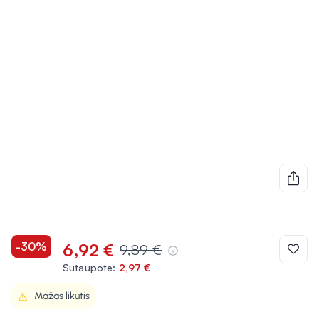
-30%
6,92 €
9,89 €
Sutaupote:
2,97 €
Mažas likutis