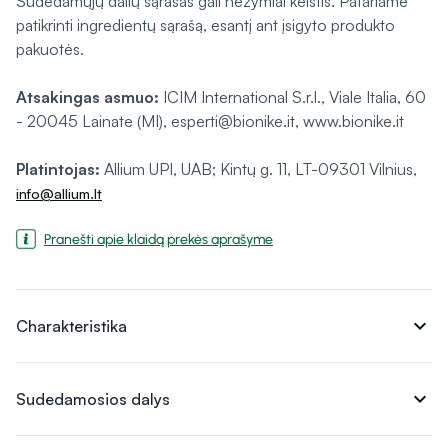
Sudedamųjų dalių sąrašas gali nežymiai keistis. Patariame
patikrinti ingredientų sąrašą, esantį ant įsigyto produkto
pakuotės.
Atsakingas asmuo:
ICIM International S.r.l., Viale Italia, 60
- 20045 Lainate (MI), esperti@bionike.it, www.bionike.it
Platintojas:
Allium UPI, UAB; Kintų g. 11, LT-09301 Vilnius,
info@allium.lt
Pranešti apie klaidą prekės aprašyme
expand_more
Charakteristika
expand_more
Sudedamosios dalys