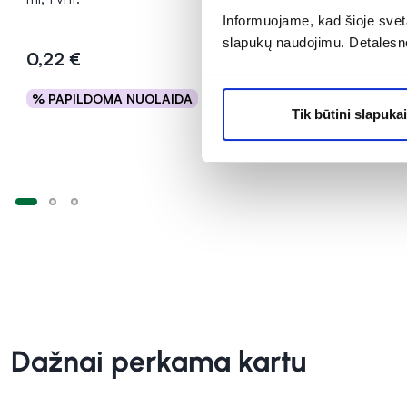
Informuojame, kad šioje sveta
Įvertinimas 3
slapukų naudojimu. Detalesn
0,22 €
0,19 €
% PAPILDOMA NUOLAIDA
% PAPILD
Į krepšelį
Tik būtini slapukai
Dažnai perkama kartu