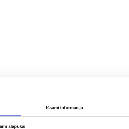
Išsami informacija
švirkštas LUER LOCK, 5
BUTTERFLY intraveninė adat
jami slapukai
vnt.