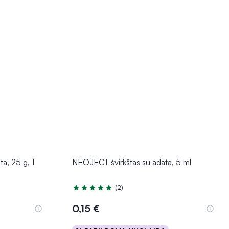
a, 25 g, 1
NEOJECT švirkštas su adata, 5 ml
(2)
Įvertinimas 5.0 iš 5
0,15 €