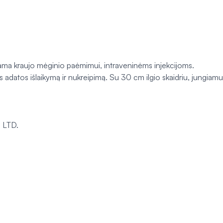
jama kraujo mėginio paėmimui, intraveninėms injekcijoms.
ais adatos išlaikymą ir nukreipimą. Su 30 cm ilgio skaidriu, jungia
 LTD.