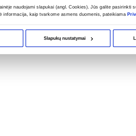
inėje naudojami slapukai (angl. Cookies). Jūs galite pasirinkti su
(1)
.0 iš 5
ė informacija, kaip tvarkome asmens duomenis, pateikiama
Pri
0,07 €
OMA NUOLAIDA
% PAPILDOMA NUOLAIDA
Į krepšelį
Į krepšelį
Slapukų nustatymai
L