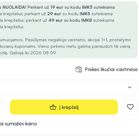
 NUOLAIDA!
Perkant už
19 eur
su kodu
IMK3
suteikiama
 krepšeliui; perkant už
29 eur
su kodu
IMK5
suteikiama
a krepšeliui; perkant už
49 eur
su kodu
IMK8
suteikiama
a krepšeliui.
umuojamos. Pasiūlymas negalioja vaistams, akcijai 1+1, pristatymo
dovanų kuponams. Vieno pirkimo metu galima panaudoti tik vieną
odą. Galioja iki 2026 08 09
Prekės likučiai vaistinėse
d
Į krepšelį
kai sumažės kaina