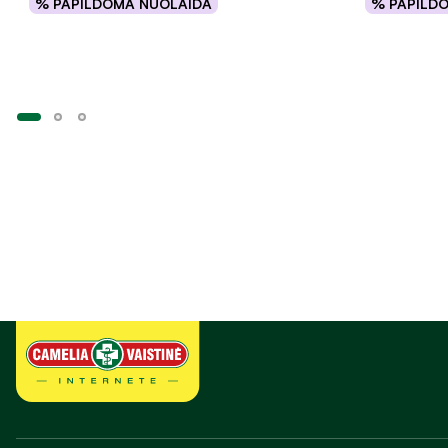
% PAPILDOMA NUOLAIDA
% PAPILD
Į krepšelį