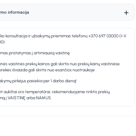
ymo informacija
nko konsultacija ir užsakymų priėmimas telefonu +370 697 03000 (I-V
00)
as pristatymas į artimiausią vaistinę
inės vaistinės prekių kainos gali skirtis nuo prekių kainų vaistinėse.
prekės išvaizda gali skirtis nuo esančios nuotraukoje
kymų pirkėjus pasiekia per 1 darbo dieną!
t aukštai oro temperatūrai, rekomenduojame rinktis prekių
ymą į VAISTINĘ arba NAMUS