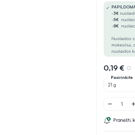
✓
PAPILDOMA
-
3€
nuolaida
-
5€
nuolaid
-
8€
nuolaid
Nuolaidos s
mokesčiui, 
nuolaidos k
0,19 €
Pasirinkite
21 g
remove
ad
Pranešti, 