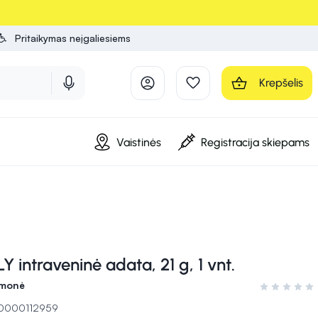
Pritaikymas neįgaliesiems
Krepšelis
Vaistinės
Registracija skiepams
 intraveninė adata, 21 g, 1 vnt.
emonė
Įvertinimas 0
 10000112959