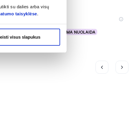
tikti su dalies arba visų
vatumo taisyklėse
.
0,08 €
% PAPILDOMA NUOLAIDA
Į krepšelį
eisti visus slapukus