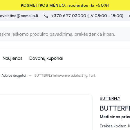
KOSMETIKOS MĖNUO: nuolaidos iki -50%!
evaistine@camelia.lt
+370 697 03000 (I-V 08:00 - 18:00)
Naujienos
Dovanų kuponai
Adatos drugeliai
BUTTERFLY intraveninė adata, 21 g, 1 vnt.
BUTTERFLY
BUTTERFLY
Medicinos pri
Prekės kodas: