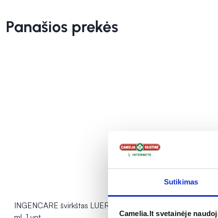
Panašios prekės
Sutikimas
INGENCARE švirkštas LUER LOCK, 10
INGENCARE 
Camelia.lt svetainėje naudo
ml, 1 vnt.
ml, 1 vnt.