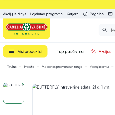
Akcijų leidinys
Lojalumo programa
Karjera
Pagalba
Visi produktai
Top pasiūlymai
Akcijos
Titulinis
Pradžia
Medicinos priemonės ir įranga
Vaistų leidimui