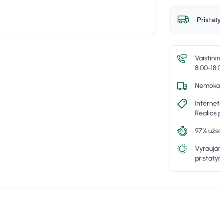
Pristat
Vaistini
8:00-18:
Nemokam
Internet
Realios 
97% užsa
Vyraujan
pristat