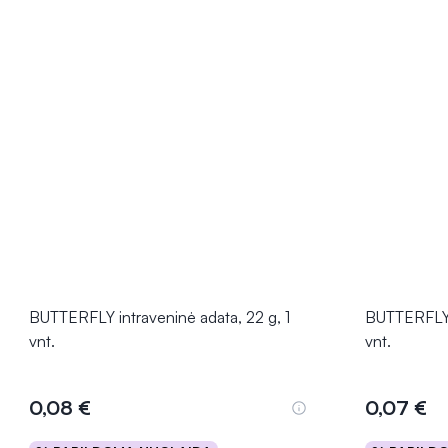
BUTTERFLY intraveninė adata, 22 g, 1
BUTTERFLY i
vnt.
vnt.
0,08 €
0,07 €