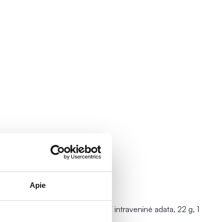
Apie
a, 23 g, 1
BUTTERFLY intraveninė adata, 22 g, 1
vnt.