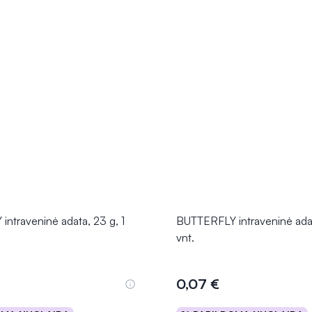
ntraveninė adata, 23 g, 1
BUTTERFLY intraveninė adat
vnt.
0,07 €