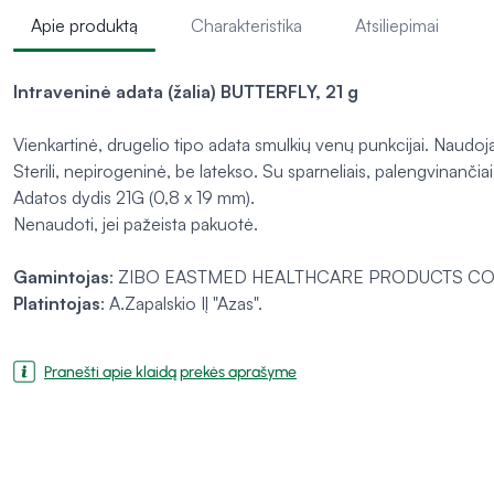
Apie produktą
Charakteristika
Atsiliepimai
Intraveninė adata (žalia) BUTTERFLY, 21 g
Vienkartinė, drugelio tipo adata smulkių venų punkcijai. Naudo
Sterili, nepirogeninė, be latekso. Su sparneliais, palengvinanči
Adatos dydis 21G (0,8 x 19 mm).
Nenaudoti, jei pažeista pakuotė.
Gamintojas
: ZIBO EASTMED HEALTHCARE PRODUCTS CO
Platintojas
: A.Zapalskio IĮ "Azas".
Pranešti apie klaidą prekės aprašyme