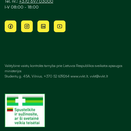
Tel. nr.:
+370 697 03000
I-V 08:00 - 18:00
Valstybinė vaistų kontrolės tarnyba prie Lietuvos Respublikos sveikatos apsaugos
ministerijos
Studentų g. 45A, Vilnius, +370 52 639264 www.vvkt.lt, vvkt@vvkt.lt