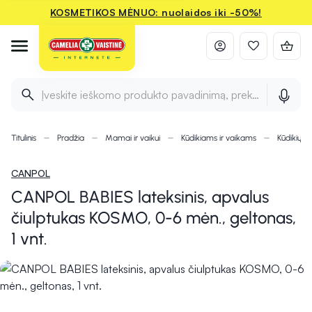
KOSMETIKOS MĖNUO: nuolaidos iki -50%!
Įveskite ieškomo produkto pavadinimą, prekės ženklą ir 
Titulinis
Pradžia
Mamai ir vaikui
Kūdikiams ir vaikams
Kūdikių ir
CANPOL
CANPOL BABIES lateksinis, apvalus
čiulptukas KOSMO, 0-6 mėn., geltonas,
1 vnt.