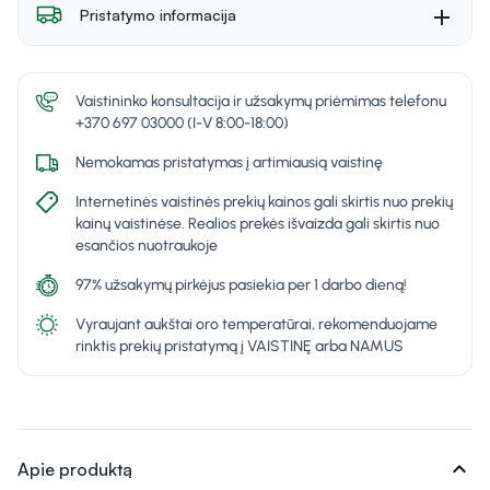
Pristatymo informacija
Vaistininko konsultacija ir užsakymų priėmimas telefonu
+370 697 03000 (I-V 8:00-18:00)
Nemokamas pristatymas į artimiausią vaistinę
Internetinės vaistinės prekių kainos gali skirtis nuo prekių
kainų vaistinėse. Realios prekės išvaizda gali skirtis nuo
esančios nuotraukoje
97% užsakymų pirkėjus pasiekia per 1 darbo dieną!
Vyraujant aukštai oro temperatūrai, rekomenduojame
rinktis prekių pristatymą į VAISTINĘ arba NAMUS
expand_more
Apie produktą