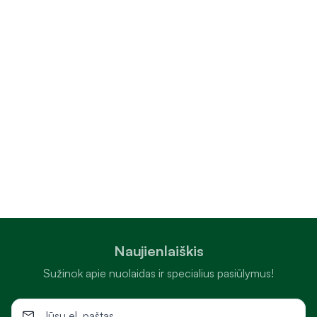
Naujienlaiškis
Sužinok apie nuolaidas ir specialius pasiūlymus!