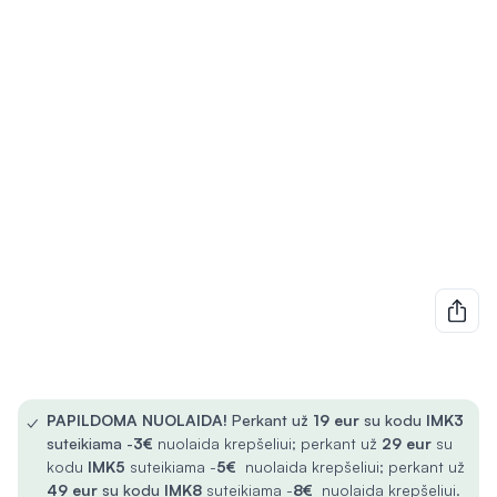
✓
PAPILDOMA NUOLAIDA!
Perkant už
19 eur
su kodu
IMK3
suteikiama -
3€
nuolaida krepšeliui; perkant už
29 eur
su
kodu
IMK5
suteikiama -
5€
nuolaida krepšeliui; perkant už
49 eur
su kodu
IMK8
suteikiama -
8€
nuolaida krepšeliui.