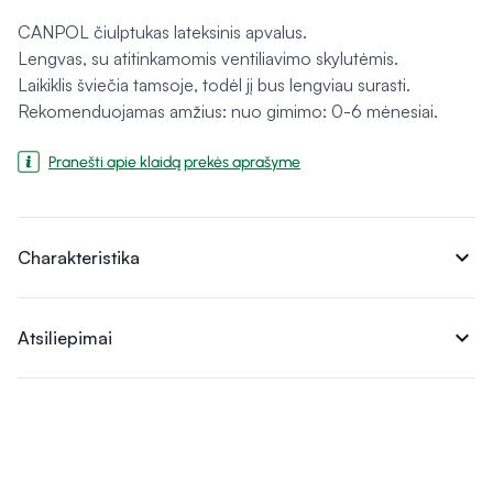
CANPOL čiulptukas lateksinis apvalus.
Lengvas, su atitinkamomis ventiliavimo skylutėmis.
Laikiklis šviečia tamsoje, todėl jį bus lengviau surasti.
Rekomenduojamas amžius: nuo gimimo: 0-6 mėnesiai.
Pranešti apie klaidą prekės aprašyme
expand_more
Charakteristika
expand_more
Atsiliepimai