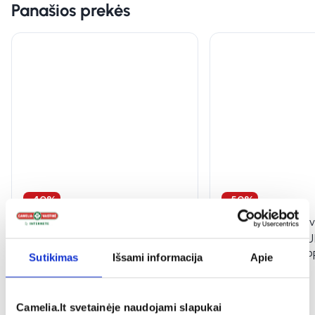
Panašios prekės
-40%
-50%
INGENCARE vaikiški pleistrai
DELIA apsauginis v
TATOO, 10 vnt.
kremas vaikams S
PROTECTION, SPF
Sutikimas
Išsami informacija
Apie
(5)
Įvertinimas 5.0 iš 5
1,16 €
1,94 €
3,49 €
6,99 €
Camelia.lt svetainėje naudojami slapukai