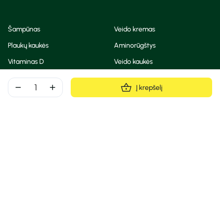
Šampūnas
Veido kremas
Plaukų kaukės
Aminorūgštys
Vitaminas D
Veido kaukės
Korėjietiška kosmetika
Eteriniai aliejai
remove
add
Į krepšelį
Dezodorantas
BB ir CC kremas
Visos teisės saugomos
Privatumo taisyklės
Slapukų politika
© Camelia 2026