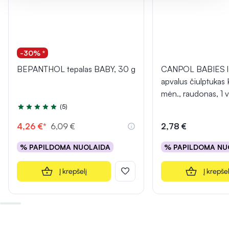
-30% *
BEPANTHOL tepalas BABY, 30 g
CANPOL BABIES lat
apvalus čiulptuka
mėn., raudonas, 1 v
(5)
Įvertinimas 5.0 iš 5
4,26 €*
6,09 €
2,78 €
% PAPILDOMA NUOLAIDA
% PAPILDOMA NU
Į krepšelį
Į krepšel