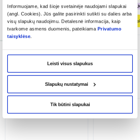
% PAPILDOMA NUOLAIDA
% PAPILDOMA NU
Informuojame, kad šioje svetainėje naudojami slapukai
(angl. Cookies). Jūs galite pasirinkti sutikti su dalies arba
Į krepšelį
Į krepšel
visų slapukų naudojimu. Detalesnė informacija, kaip
tvarkome asmens duomenis, pateikiama
Privatumo
taisyklėse
.
Leisti visus slapukus
Slapukų nustatymai
Dažnai perkama kartu
Tik būtini slapukai