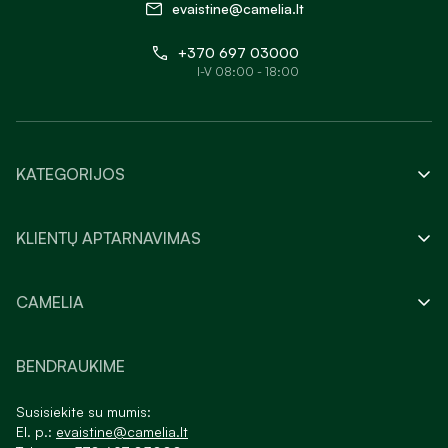
evaistine@camelia.lt
+370 697 03000
I-V 08:00 - 18:00
KATEGORIJOS
KLIENTŲ APTARNAVIMAS
CAMELIA
BENDRAUKIME
Susisiekite su mumis:
El. p.:
evaistine@camelia.lt