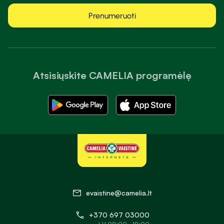
Prenumeruoti
Atsisiųskite CAMELIA programėlę
evaistine@camelia.lt
+370 697 03000