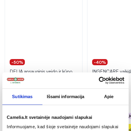
-50%
-40%
DELIA apsauginis veido ir kūno
INGENCARE vaikiški
kremas vaikams SUN
TATOO, 10 vnt.
PROTECTION, SPF50, 100 ml
(5)
Įvertinimas 5.0 iš 5
Sutikimas
Išsami informacija
Apie
3,49 €
6,99 €
1,16 €
1,94 €
% PAPILDOMA NUOLAIDA
% PAPILDOMA NU
Camelia.lt svetainėje naudojami slapukai
Informuojame, kad šioje svetainėje naudojami slapukai
Į krepšelį
Į krepšel