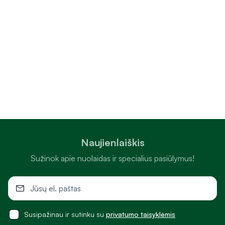
Naujienlaiškis
Sužinok apie nuolaidas ir specialius pasiūlymus!
Susipažinau ir sutinku su
privatumo taisyklėmis