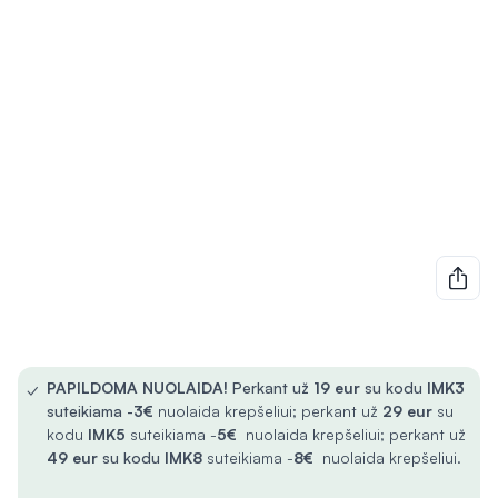
✓
PAPILDOMA NUOLAIDA!
Perkant už
19 eur
su kodu
IMK3
suteikiama -
3€
nuolaida krepšeliui; perkant už
29 eur
su
kodu
IMK5
suteikiama -
5€
nuolaida krepšeliui; perkant už
49 eur
su kodu
IMK8
suteikiama -
8€
nuolaida krepšeliui.