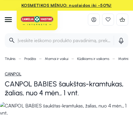
KOSMETIKOS MĖNUO: nuolaidos iki -50%!
Įveskite ieškomo produkto pavadinimą, prekės ženklą ir 
Titulinis
Pradžia
Mamai ir vaikui
Kūdikiams ir vaikams
Maitinimu
CANPOL
CANPOL BABIES šaukštas-kramtukas,
žalias, nuo 4 mėn., 1 vnt.