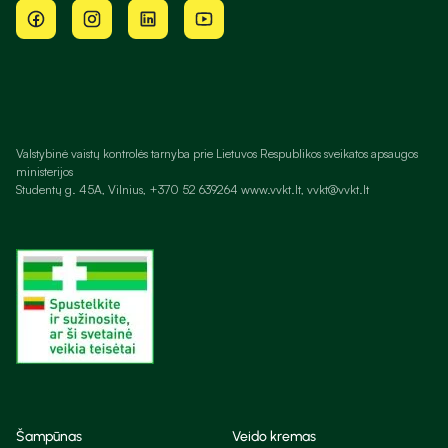
Valstybinė vaistų kontrolės tarnyba prie Lietuvos Respublikos sveikatos apsaugos
ministerijos
Studentų g. 45A, Vilnius, +370 52 639264 www.vvkt.lt, vvkt@vvkt.lt
Šampūnas
Veido kremas