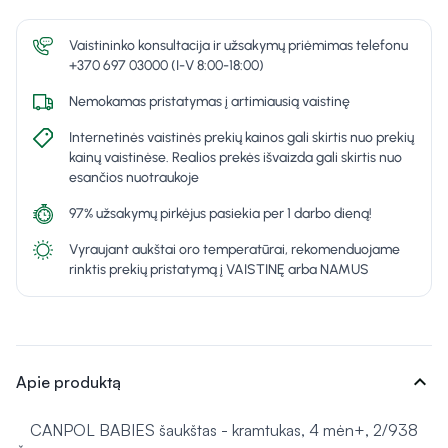
Vaistininko konsultacija ir užsakymų priėmimas telefonu
+370 697 03000 (I-V 8:00-18:00)
Nemokamas pristatymas į artimiausią vaistinę
Internetinės vaistinės prekių kainos gali skirtis nuo prekių
kainų vaistinėse. Realios prekės išvaizda gali skirtis nuo
esančios nuotraukoje
97% užsakymų pirkėjus pasiekia per 1 darbo dieną!
Vyraujant aukštai oro temperatūrai, rekomenduojame
rinktis prekių pristatymą į VAISTINĘ arba NAMUS
expand_more
Apie produktą
CANPOL BABIES šaukštas - kramtukas, 4 mėn+, 2/938