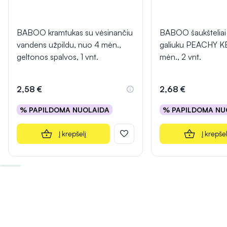
BABOO kramtukas su vėsinančiu
BABOO šaukšteliai
vandens užpildu, nuo 4 mėn.,
galiuku PEACHY K
geltonos spalvos, 1 vnt.
mėn., 2 vnt.
2,58 €
2,68 €
% PAPILDOMA NUOLAIDA
% PAPILDOMA NU
Į krepšelį
Į krepšel