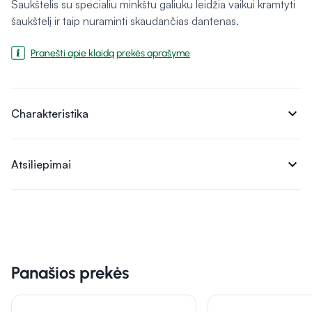
Šaukštelis su specialiu minkštu galiuku leidžia vaikui kramtyti
šaukštelį ir taip nuraminti skaudančias dantenas.
Pranešti apie klaidą prekės aprašyme
expand_more
Charakteristika
expand_more
Atsiliepimai
Panašios prekės