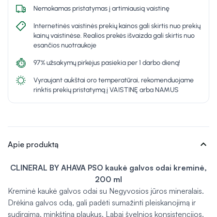
Nemokamas pristatymas į artimiausią vaistinę
Internetinės vaistinės prekių kainos gali skirtis nuo prekių
kainų vaistinėse. Realios prekės išvaizda gali skirtis nuo
esančios nuotraukoje
97% užsakymų pirkėjus pasiekia per 1 darbo dieną!
Vyraujant aukštai oro temperatūrai, rekomenduojame
rinktis prekių pristatymą į VAISTINĘ arba NAMUS
expand_more
Apie produktą
CLINERAL BY AHAVA PSO kaukė galvos odai kreminė,
200 ml
Kreminė kaukė galvos odai su Negyvosios jūros mineralais.
Drėkina galvos odą, gali padėti sumažinti pleiskanojimą ir
sudirgimą, minkština plaukus. Labai švelnios konsistencijos,