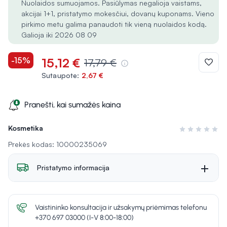
Nuolaidos sumuojamos. Pasiūlymas negalioja vaistams,
akcijai 1+1, pristatymo mokesčiui, dovanų kuponams. Vieno
pirkimo metu galima panaudoti tik vieną nuolaidos kodą.
Galioja iki 2026 08 09
-15%
15,12 €
17,79 €
Sutaupote:
2,67 €
Pranešti, kai sumažės kaina
Kosmetika
Įvertinimas 0 i
Prekės kodas: 10000235069
Pristatymo informacija
Vaistininko konsultacija ir užsakymų priėmimas telefonu
+370 697 03000 (I-V 8:00-18:00)