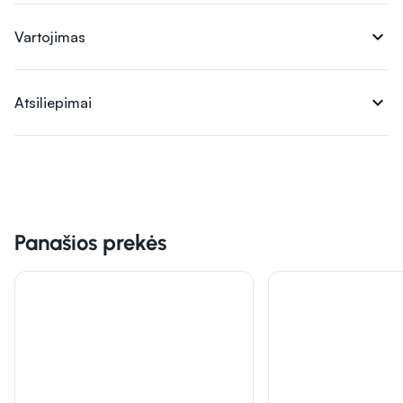
expand_more
Vartojimas
expand_more
Atsiliepimai
Panašios prekės