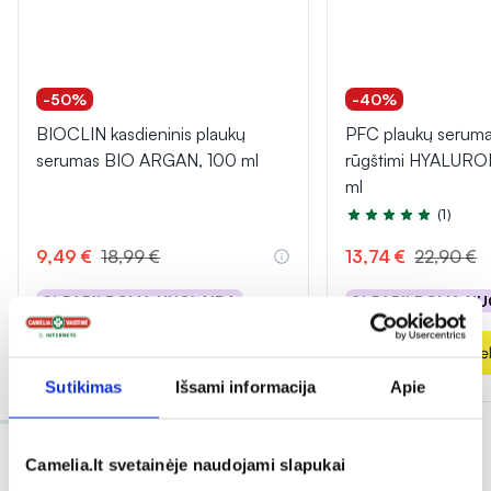
-50%
-40%
BIOCLIN kasdieninis plaukų
PFC plaukų seruma
serumas BIO ARGAN, 100 ml
rūgštimi HYALURO
ml
(1)
Įvertinimas 5.0 iš 5
9,49 €
18,99 €
13,74 €
22,90 €
% PAPILDOMA NUOLAIDA
% PAPILDOMA NU
Į krepšelį
Į krepšel
Sutikimas
Išsami informacija
Apie
Camelia.lt svetainėje naudojami slapukai