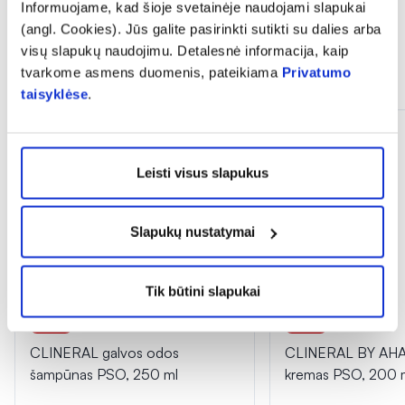
Informuojame, kad šioje svetainėje naudojami slapukai
(angl. Cookies). Jūs galite pasirinkti sutikti su dalies arba
visų slapukų naudojimu. Detalesnė informacija, kaip
tvarkome asmens duomenis, pateikiama
Privatumo
Dažnai perkama kartu
taisyklėse
.
Tik internete
Tik internete
Leisti visus slapukus
Slapukų nustatymai
Tik būtini slapukai
-15%
-15%
CLINERAL galvos odos
CLINERAL BY AHA
šampūnas PSO, 250 ml
kremas PSO, 200 