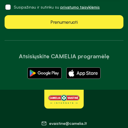
Susipažinau ir sutinku su
privatumo taisyklėmis
Prenumeruoti
Atsisiųskite CAMELIA programėlę
evaistine@camelia.lt