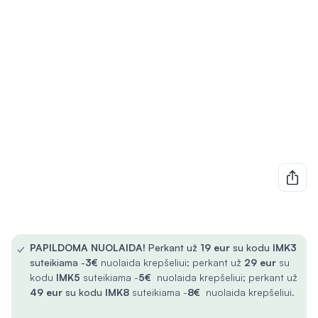
✓
PAPILDOMA NUOLAIDA!
Perkant už
19 eur
su kodu
IMK3
suteikiama -
3€
nuolaida krepšeliui; perkant už
29 eur
su
kodu
IMK5
suteikiama -
5€
nuolaida krepšeliui; perkant už
49 eur
su kodu
IMK8
suteikiama -
8€
nuolaida krepšeliui.