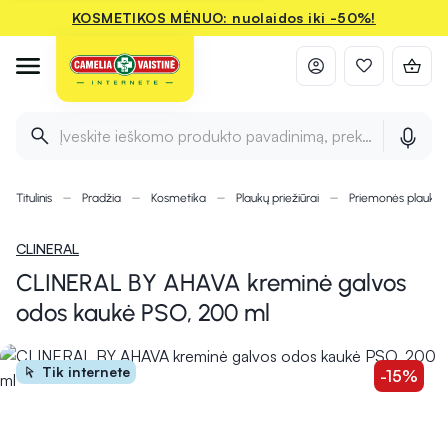
KOSMETIKOS MĖNUO: nuolaidos iki -50%!
Įveskite ieškomo produkto pavadinimą, prekės ženklą ir 
Titulinis
Pradžia
Kosmetika
Plaukų priežiūrai
Priemonės plauka
CLINERAL
CLINERAL BY AHAVA kreminė galvos
odos kaukė PSO, 200 ml
Tik internete
-15%