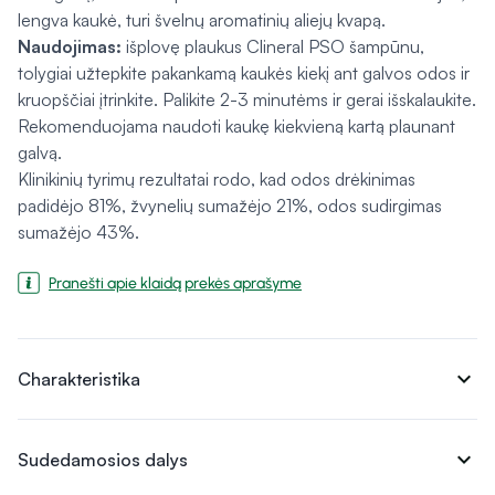
lengva kaukė, turi švelnų aromatinių aliejų kvapą.
Naudojimas:
išplovę plaukus Clineral PSO šampūnu,
tolygiai užtepkite pakankamą kaukės kiekį ant galvos odos ir
kruopščiai įtrinkite. Palikite 2-3 minutėms ir gerai išskalaukite.
Rekomenduojama naudoti kaukę kiekvieną kartą plaunant
galvą.
Klinikinių tyrimų rezultatai rodo, kad odos drėkinimas
padidėjo 81%, žvynelių sumažėjo 21%, odos sudirgimas
sumažėjo 43%.
Pranešti apie klaidą prekės aprašyme
expand_more
Charakteristika
expand_more
Sudedamosios dalys