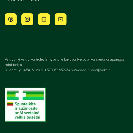
Valstybinė vaistų kontrolės tarnyba prie Lietuvos Respublikos sveikatos apsaugos
ministerijos
Studentų g. 45A, Vilnius, +370 52 639264 www.vvkt.lt, vvkt@vvkt.lt