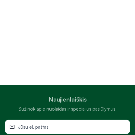
Naujienlaiškis
Sužinok apie nuolaidas ir specialius pasiūlymus!