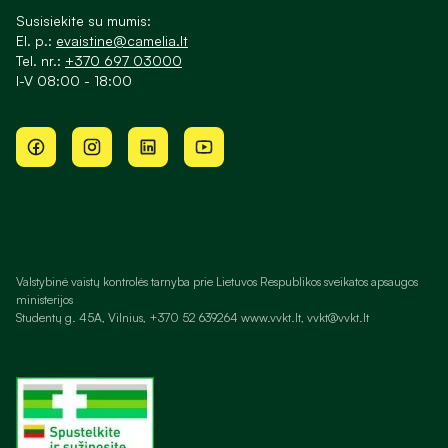
Susisiekite su mumis:
El. p.:
evaistine@camelia.lt
Tel. nr.:
+370 697 03000
I-V 08:00 - 18:00
Valstybinė vaistų kontrolės tarnyba prie Lietuvos Respublikos sveikatos apsaugos
ministerijos
Studentų g. 45A, Vilnius, +370 52 639264 www.vvkt.lt, vvkt@vvkt.lt