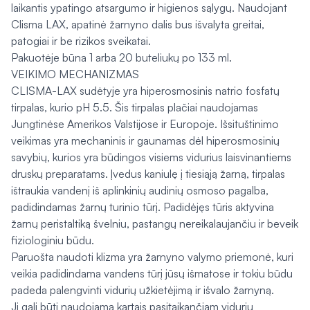
laikantis ypatingo atsargumo ir higienos sąlygų. Naudojant
Clisma LAX, apatinė žarnyno dalis bus išvalyta greitai,
patogiai ir be rizikos sveikatai.
Pakuotėje būna 1 arba 20 buteliukų po 133 ml.
VEIKIMO MECHANIZMAS
CLISMA-LAX sudėtyje yra hiperosmosinis natrio fosfatų
tirpalas, kurio pH 5.5. Šis tirpalas plačiai naudojamas
Jungtinėse Amerikos Valstijose ir Europoje. Išsituštinimo
veikimas yra mechaninis ir gaunamas dėl hiperosmosinių
savybių, kurios yra būdingos visiems vidurius laisvinantiems
druskų preparatams. Įvedus kaniulę į tiesiąją žarną, tirpalas
ištraukia vandenį iš aplinkinių audinių osmoso pagalba,
padidindamas žarnų turinio tūrį. Padidėjęs tūris aktyvina
žarnų peristaltiką švelniu, pastangų nereikalaujančiu ir beveik
fiziologiniu būdu.
Paruošta naudoti klizma yra žarnyno valymo priemonė, kuri
veikia padidindama vandens tūrį jūsų išmatose ir tokiu būdu
padeda palengvinti vidurių užkietėjimą ir išvalo žarnyną.
Ji gali būti naudojama kartais pasitaikančiam vidurių