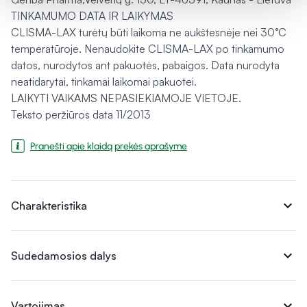
TINKAMUMO DATA IR LAIKYMAS
CLISMA-LAX turėtų būti laikoma ne aukštesnėje nei 30°C
temperatūroje. Nenaudokite CLISMA-LAX po tinkamumo
datos, nurodytos ant pakuotės, pabaigos. Data nurodyta
neatidarytai, tinkamai laikomai pakuotei.
LAIKYTI VAIKAMS NEPASIEKIAMOJE VIETOJE.
Teksto peržiūros data 11/2013
Pranešti apie klaidą prekės aprašyme
expand_more
Charakteristika
expand_more
Sudedamosios dalys
expand_more
Vartojimas