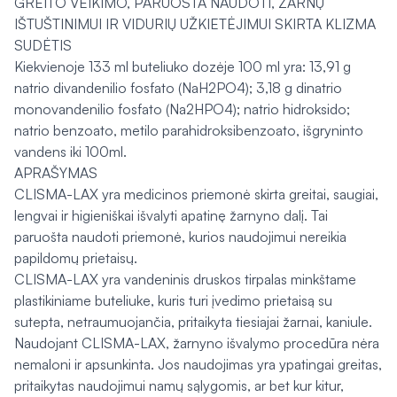
GREITO VEIKIMO, PARUOŠTA NAUDOTI, ŽARNŲ
IŠTUŠTINIMUI IR VIDURIŲ UŽKIETĖJIMUI SKIRTA KLIZMA
SUDĖTIS
Kiekvienoje 133 ml buteliuko dozėje 100 ml yra: 13,91 g
natrio divandenilio fosfato (NaH2PO4); 3,18 g dinatrio
monovandenilio fosfato (Na2HPO4); natrio hidroksido;
natrio benzoato, metilo parahidroksibenzoato, išgryninto
vandens iki 100ml.
APRAŠYMAS
CLISMA-LAX yra medicinos priemonė skirta greitai, saugiai,
lengvai ir higieniškai išvalyti apatinę žarnyno dalį. Tai
paruošta naudoti priemonė, kurios naudojimui nereikia
papildomų prietaisų.
CLISMA-LAX yra vandeninis druskos tirpalas minkštame
plastikiniame buteliuke, kuris turi įvedimo prietaisą su
sutepta, netraumuojančia, pritaikyta tiesiajai žarnai, kaniule.
Naudojant CLISMA-LAX, žarnyno išvalymo procedūra nėra
nemaloni ir apsunkinta. Jos naudojimas yra ypatingai greitas,
pritaikytas naudojimui namų sąlygomis, ar bet kur kitur,