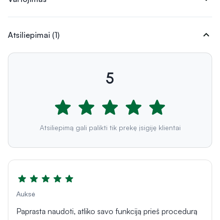
expand_more
Atsiliepimai (1)
5
Atsiliepimą gali palikti tik prekę įsigiję klientai
Auksė
Paprasta naudoti, atliko savo funkciją prieš procedurą