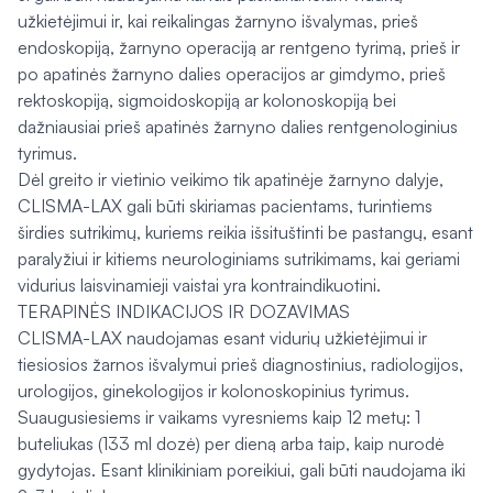
užkietėjimui ir, kai reikalingas žarnyno išvalymas, prieš
endoskopiją, žarnyno operaciją ar rentgeno tyrimą, prieš ir
po apatinės žarnyno dalies operacijos ar gimdymo, prieš
rektoskopiją, sigmoidoskopiją ar kolonoskopiją bei
dažniausiai prieš apatinės žarnyno dalies rentgenologinius
tyrimus.
Dėl greito ir vietinio veikimo tik apatinėje žarnyno dalyje,
CLISMA-LAX gali būti skiriamas pacientams, turintiems
širdies sutrikimų, kuriems reikia išsituštinti be pastangų, esant
paralyžiui ir kitiems neurologiniams sutrikimams, kai geriami
vidurius laisvinamieji vaistai yra kontraindikuotini.
TERAPINĖS INDIKACIJOS IR DOZAVIMAS
CLISMA-LAX naudojamas esant vidurių užkietėjimui ir
tiesiosios žarnos išvalymui prieš diagnostinius, radiologijos,
urologijos, ginekologijos ir kolonoskopinius tyrimus.
Suaugusiesiems ir vaikams vyresniems kaip 12 metų: 1
buteliukas (133 ml dozė) per dieną arba taip, kaip nurodė
gydytojas. Esant klinikiniam poreikiui, gali būti naudojama iki