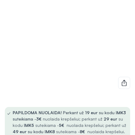
✓
PAPILDOMA NUOLAIDA!
Perkant už
19 eur
su kodu
IMK3
suteikiama -
3€
nuolaida krepšeliui; perkant už
29 eur
su
kodu
IMK5
suteikiama -
5€
nuolaida krepšeliui; perkant už
49 eur
su kodu
IMK8
suteikiama -
8€
nuolaida krepšeliui.