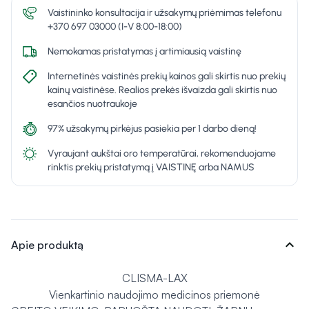
Vaistininko konsultacija ir užsakymų priėmimas telefonu
+370 697 03000 (I-V 8:00-18:00)
Nemokamas pristatymas į artimiausią vaistinę
Internetinės vaistinės prekių kainos gali skirtis nuo prekių
kainų vaistinėse. Realios prekės išvaizda gali skirtis nuo
esančios nuotraukoje
97% užsakymų pirkėjus pasiekia per 1 darbo dieną!
Vyraujant aukštai oro temperatūrai, rekomenduojame
rinktis prekių pristatymą į VAISTINĘ arba NAMUS
expand_more
Apie produktą
CLISMA-LAX
Vienkartinio naudojimo medicinos priemonė