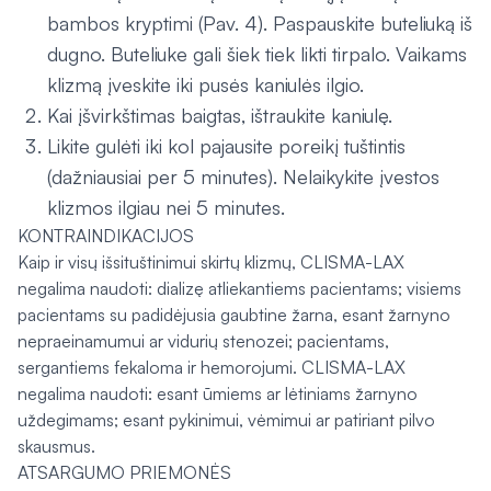
bambos kryptimi (Pav. 4). Paspauskite buteliuką iš
dugno. Buteliuke gali šiek tiek likti tirpalo. Vaikams
klizmą įveskite iki pusės kaniulės ilgio.
Kai įšvirkštimas baigtas, ištraukite kaniulę.
Likite gulėti iki kol pajausite poreikį tuštintis
(dažniausiai per 5 minutes). Nelaikykite įvestos
klizmos ilgiau nei 5 minutes.
KONTRAINDIKACIJOS
Kaip ir visų išsituštinimui skirtų klizmų, CLISMA-LAX
negalima naudoti: dializę atliekantiems pacientams; visiems
pacientams su padidėjusia gaubtine žarna, esant žarnyno
nepraeinamumui ar vidurių stenozei; pacientams,
sergantiems fekaloma ir hemorojumi. CLISMA-LAX
negalima naudoti: esant ūmiems ar lėtiniams žarnyno
uždegimams; esant pykinimui, vėmimui ar patiriant pilvo
skausmus.
ATSARGUMO PRIEMONĖS