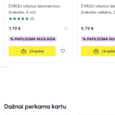
EVAQU vidurius laisvinančios
EVAQU vidurius lai
žvakutės, 6 vnt.
žvakutės vaikams, 6
(2)
Įvertinimas 5.0 iš 5
7,79 €
9,79 €
% PAPILDOMA NUOLAIDA
% PAPILDOMA NU
Į krepšelį
Į krepšel
Dažnai perkama kartu