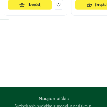
Į krepšelį
Į krepšel
Naujienlaiškis
Sužinok apie nuolaidas ir specialius pasiūlymus!