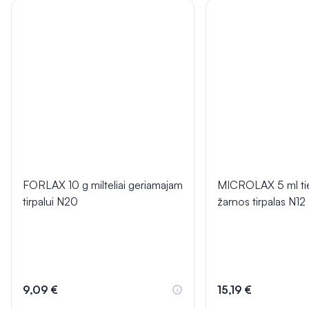
FORLAX 10 g milteliai geriamajam
MICROLAX 5 ml tie
tirpalui N20
žarnos tirpalas N12
9,09 €
15,19 €