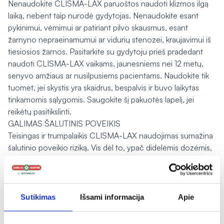
Nenaudokite CLISMA-LAX paruoštos naudoti klizmos ilgą
laiką, nebent taip nurodė gydytojas. Nenaudokite esant
pykinimui, vėmimui ar patiriant pilvo skausmus, esant
žarnyno nepraeinamumui ar vidurių stenozei, kraujavimui iš
tiesiosios žarnos. Pasitarkite su gydytoju prieš pradedant
naudoti CLISMA-LAX vaikams, jaunesniems nei 12 metų,
senyvo amžiaus ar nusilpusiems pacientams. Naudokite tik
tuomet, jei skystis yra skaidrus, bespalvis ir buvo laikytas
tinkamomis sąlygomis. Saugokite šį pakuotės lapelį, jei
reikėtų pasitikslinti.
GALIMAS ŠALUTINIS POVEIKIS
Teisingas ir trumpalaikis CLISMA-LAX naudojimas sumažina
šalutinio poveikio riziką. Vis dėl to, ypač didelėmis dozėmis,
CLISMA-LAX gali sukelti dehidrataciją ir elektrolitų
disbalansą su tokiais simptomais: tachikardija, sumažėjęs
kraujospūdis, troškulys, galvos svaigimas, vėmimas, retesnis
nei įprastai šlapinimasis, nemiga, niežulys, raumenų
Sutikimas
Išsami informacija
Apie
skausmas ir sustingusių rankų pojūtis. Jeigu pasireiškė
šalutinis poveikis, kreipkitės į gydytoją. Nutraukite CLISMA-