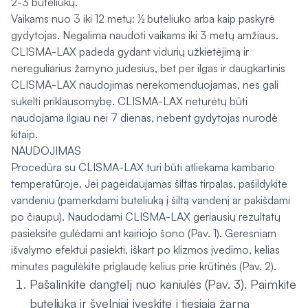
2-3 buteliukų.
Vaikams nuo 3 iki 12 metų: ½ buteliuko arba kaip paskyrė
gydytojas. Negalima naudoti vaikams iki 3 metų amžiaus.
CLISMA-LAX padeda gydant vidurių užkietėjimą ir
nereguliarius žarnyno judesius, bet per ilgas ir daugkartinis
CLISMA-LAX naudojimas nerekomenduojamas, nes gali
sukelti priklausomybę. CLISMA-LAX neturėtų būti
naudojama ilgiau nei 7 dienas, nebent gydytojas nurodė
kitaip.
NAUDOJIMAS
Procedūra su CLISMA-LAX turi būti atliekama kambario
temperatūroje. Jei pageidaujamas šiltas tirpalas, pašildykite
vandeniu (pamerkdami buteliuką į šiltą vandenį ar pakišdami
po čiaupu). Naudodami CLISMA-LAX geriausių rezultatų
pasieksite gulėdami ant kairiojo šono (Pav. 1). Geresniam
išvalymo efektui pasiekti, iškart po klizmos įvedimo, kelias
minutes pagulėkite priglaudę kelius prie krūtinės (Pav. 2).
Pašalinkite dangtelį nuo kaniulės (Pav. 3). Paimkite
buteliuką ir švelniai įveskite į tiesiąją žarną