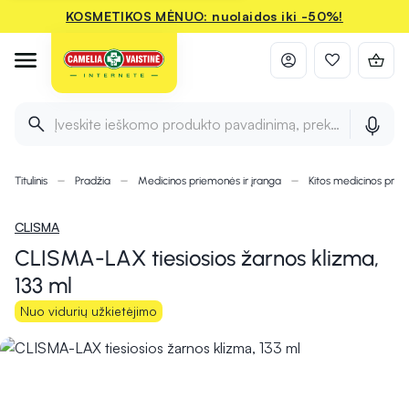
KOSMETIKOS MĖNUO: nuolaidos iki -50%!
Įveskite ieškomo produkto pavadinimą, prekės ženklą ir 
Titulinis
Pradžia
Medicinos priemonės ir įranga
Kitos medicinos pri
CLISMA
CLISMA-LAX tiesiosios žarnos klizma,
133 ml
Nuo vidurių užkietėjimo