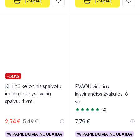
Į krepšelį
Į krepšelį
-50%
KILLYS kelioninis spalvotų
EVAQU vidurius
indelių rinkinys, įvairių
laisvinančios žvakutės, 6
spalvų, 4 vnt.
vnt.
(2)
Įvertinimas 5.0 iš 5
2,74 €
5,49 €
7,79 €
% PAPILDOMA NUOLAIDA
% PAPILDOMA NUOLAIDA