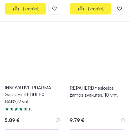
Į krepšelį
Į krepšelį
INNOVATIVE PHARMA
REPAHERB tiesiosios
žvakutės REDULEX
žarnos žvakutės, 10 vnt.
BABY,12 vnt.
(1)
Įvertinimas 5.0 iš 5
5,89 €
9,79 €