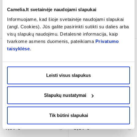
Camelia.lt svetainėje naudojami slapukai
% PAPILDOMA NUOLAIDA
% PAPILDOMA NUOLAIDA
Informuojame, kad šioje svetainėje naudojami slapukai
Į krepšelį
Į krepšelį
(angl. Cookies). Jūs galite pasirinkti sutikti su dalies arba
visų slapukų naudojimu. Detalesnė informacija, kaip
tvarkome asmens duomenis, pateikiama
Privatumo
taisyklėse
.
Leisti visus slapukus
Slapukų nustatymai
G.U.M gelis AFTACLEAR,
MASTU žvakutės, 10 vnt.
10 ml
Tik būtini slapukai
(4)
Įvertinimas 4.5 iš 5
9,59 €
8,89 €