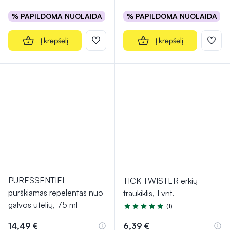
% PAPILDOMA NUOLAIDA
% PAPILDOMA NUOLAIDA
Į krepšelį
Į krepšelį
PURESSENTIEL
TICK TWISTER erkių
purškiamas repelentas nuo
traukiklis, 1 vnt.
galvos utėlių, 75 ml
(1)
Įvertinimas 5.0 iš 5
14,49 €
6,39 €