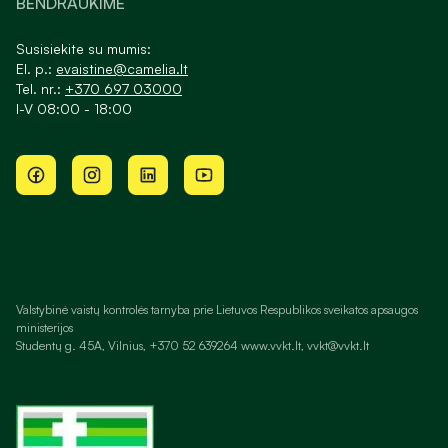
BENDRAUKIME
Susisiekite su mumis:
El. p.:
evaistine@camelia.lt
Tel. nr.:
+370 697 03000
I-V 08:00 - 18:00
Valstybinė vaistų kontrolės tarnyba prie Lietuvos Respublikos sveikatos apsaugos
ministerijos
Studentų g. 45A, Vilnius, +370 52 639264 www.vvkt.lt, vvkt@vvkt.lt