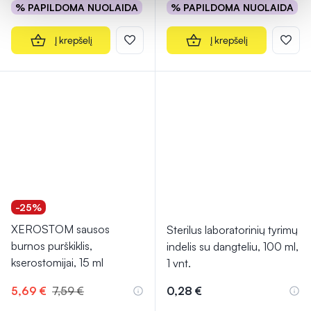
% PAPILDOMA NUOLAIDA
% PAPILDOMA NUOLAIDA
Į krepšelį
Į krepšelį
-25%
XEROSTOM sausos
Sterilus laboratorinių tyrimų
burnos purškiklis,
indelis su dangteliu, 100 ml,
kserostomijai, 15 ml
1 vnt.
5,69 €
7,59 €
0,28 €