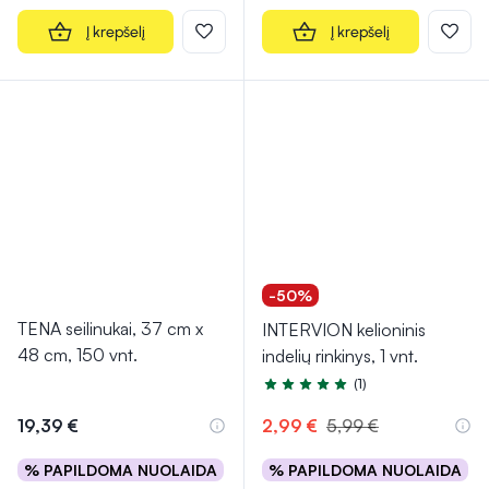
Į krepšelį
Į krepšelį
-50%
TENA seilinukai, 37 cm x
INTERVION kelioninis
48 cm, 150 vnt.
indelių rinkinys, 1 vnt.
(1)
Įvertinimas 5.0 iš 5
19,39 €
2,99 €
5,99 €
% PAPILDOMA NUOLAIDA
% PAPILDOMA NUOLAIDA