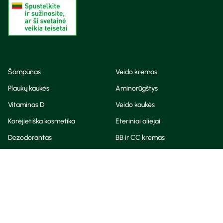
Šampūnas
Veido kremas
Plaukų kaukės
Aminorūgštys
Vitaminas D
Veido kaukės
Korėjietiška kosmetika
Eteriniai aliejai
Dezodorantas
BB ir CC kremas
Visos teisės saugomos
Privatumo taisyklės
Slapukų politika
© Camelia 2026