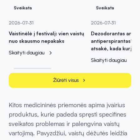
Sveikata
Sveikata
2026-07-31
2026-07-31
Vaistinėlė į festivalį: vien vaistų
Dezodorantas ar
nuo skausmo nepakaks
antiperspirantas? Va
atsakė, kada kurį pas
Skaityti daugiau
Skaityti daugiau
Žiūrėti visus
chevron_right
Kitos medicininės priemonės apima įvairius
produktus, kurie padeda spręsti specifines
sveikatos problemas ir palengvina vaistų
vartojimą. Pavyzdžiui, vaistų dėžutės leidžia