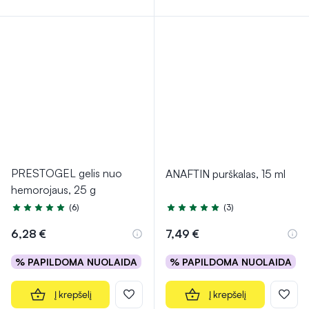
PRESTOGEL gelis nuo
ANAFTIN purškalas, 15 ml
hemorojaus, 25 g
(6)
(3)
Įvertinimas 4.8 iš 5
Įvertinimas 5.0 iš 5
6,28 €
7,49 €
% PAPILDOMA NUOLAIDA
% PAPILDOMA NUOLAIDA
Į krepšelį
Į krepšelį