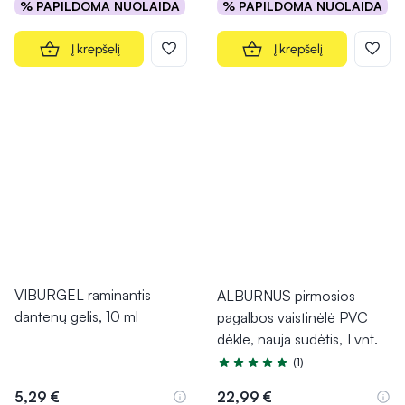
% PAPILDOMA NUOLAIDA
% PAPILDOMA NUOLAIDA
Į krepšelį
Į krepšelį
VIBURGEL raminantis
ALBURNUS pirmosios
dantenų gelis, 10 ml
pagalbos vaistinėlė PVC
dėkle, nauja sudėtis, 1 vnt.
(1)
Įvertinimas 5.0 iš 5
5,29 €
22,99 €