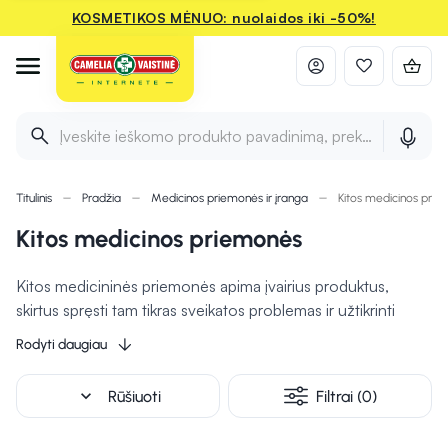
KOSMETIKOS MĖNUO: nuolaidos iki -50%!
Įveskite ieškomo produkto pavadinimą, prekės ženklą ir 
Titulinis
Pradžia
Medicinos priemonės ir įranga
Kitos medicinos pri
Kitos medicinos priemonės
Kitos medicininės priemonės apima įvairius produktus,
skirtus spręsti tam tikras sveikatos problemas ir užtikrinti
patogų vaistų vartojimą. Tai gali būti dėžutės vaistams,
Rodyti daugiau
skirtos tvarkingai laikyti ir organizuoti vaistus, kad būtų
lengviau sekti gydymo planą. Vidurius laisvinančios
expand_more
Rūšiuoti
Filtrai (0)
žvakutės, naudojamos norint greitai ir efektyviai sureguliuoti
žarnyno veiklą, o švirkštynė užtikrina tikslumą ir higieną