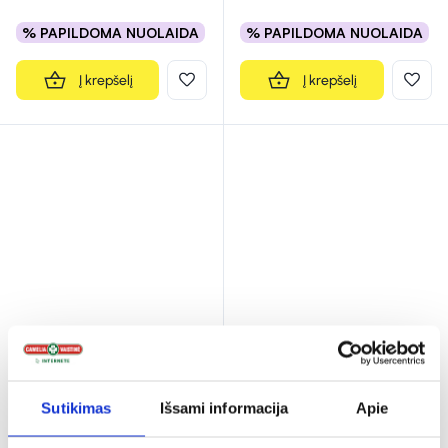
% PAPILDOMA NUOLAIDA
% PAPILDOMA NUOLAIDA
Į krepšelį
Į krepšelį
Tyrimų indelis su šaukšteliu,
CLISMA-LAX tiesiosios
25 ml
žarnos klizma, 133 ml
(1)
Sutikimas
Išsami informacija
Apie
Įvertinimas 5.0 iš 5
0,68 €
9,59 €