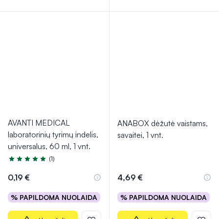
AVANTI MEDICAL
ANABOX dėžutė vaistams,
laboratorinių tyrimų indelis,
savaitei, 1 vnt.
universalus, 60 ml, 1 vnt.
(1)
Įvertinimas 5.0 iš 5
0,19 €
4,69 €
% PAPILDOMA NUOLAIDA
% PAPILDOMA NUOLAIDA