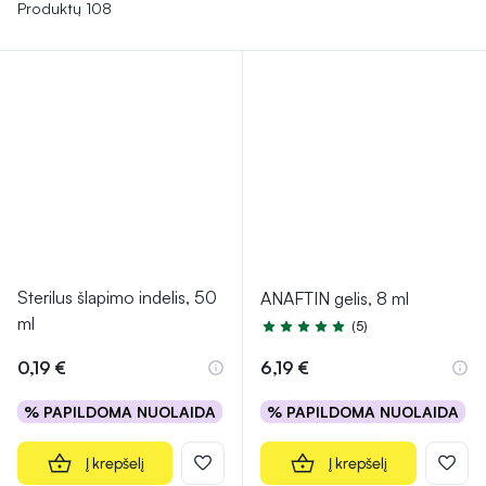
klizmavimui. Šios priemonės suteikia patogumo ir
Produktų 108
paprastumo kasdienėje medicininėje priežiūroje, padedant
užtikrinti efektyvų ir saugų gydymą.
Sterilus šlapimo indelis, 50
ANAFTIN gelis, 8 ml
ml
(5)
Įvertinimas 5.0 iš 5
0,19 €
6,19 €
% PAPILDOMA NUOLAIDA
% PAPILDOMA NUOLAIDA
Į krepšelį
Į krepšelį