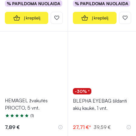
% PAPILDOMA NUOLAIDA
% PAPILDOMA NUOLAIDA
Į krepšelį
Į krepšelį
-30% *
HEMAGEL žvakutės
BLEPHA EYEBAG šildanti
PROCTO, 5 vnt.
akių kaukė, 1 vnt.
(1)
Įvertinimas 5.0 iš 5
7,89 €
27,71 €*
39,59 €