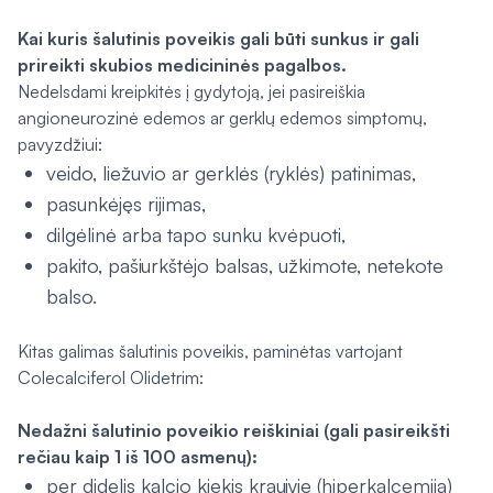
Kai kuris šalutinis poveikis gali būti sunkus ir gali
prireikti skubios medicininės pagalbos.
Nedelsdami kreipkitės į gydytoją, jei pasireiškia
angioneurozinė edemos ar gerklų edemos simptomų,
pavyzdžiui:
veido, liežuvio ar gerklės (ryklės) patinimas,
pasunkėjęs rijimas,
dilgėlinė arba tapo sunku kvėpuoti,
pakito, pašiurkštėjo balsas, užkimote, netekote
balso.
Kitas galimas šalutinis poveikis, paminėtas vartojant
Colecalciferol Olidetrim:
Nedažni šalutinio poveikio reiškiniai (gali pasireikšti
rečiau kaip 1 iš 100 asmenų):
per didelis kalcio kiekis kraujyje (hiperkalcemija)