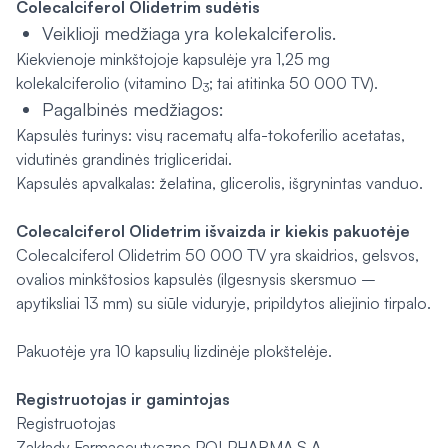
Colecalciferol Olidetrim sudėtis
Veiklioji medžiaga yra kolekalciferolis.
Kiekvienoje minkštojoje kapsulėje yra 1,25 mg
kolekalciferolio (vitamino D
; tai atitinka 50 000 TV).
3
Pagalbinės medžiagos:
Kapsulės turinys
: visų racematų alfa-tokoferilio acetatas,
vidutinės grandinės trigliceridai.
Kapsulės apvalkalas
: želatina, glicerolis, išgrynintas vanduo.
Colecalciferol Olidetrim išvaizda ir kiekis pakuotėje
Colecalciferol Olidetrim 50 000 TV yra skaidrios, gelsvos,
ovalios minkštosios kapsulės (ilgesnysis skersmuo –
apytiksliai 13 mm) su siūle viduryje, pripildytos aliejinio tirpalo.
Pakuotėje yra 10 kapsulių lizdinėje plokštelėje.
Registruotojas ir gamintojas
Registruotojas
Zakłady Farmaceutyczne POLPHARMA S.A.