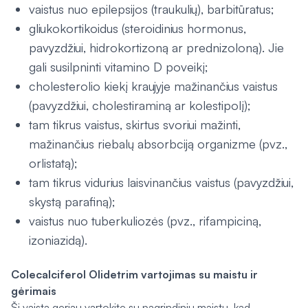
vaistus nuo epilepsijos (traukulių), barbitūratus;
gliukokortikoidus (steroidinius hormonus,
pavyzdžiui, hidrokortizoną ar prednizoloną). Jie
gali susilpninti vitamino D poveikį;
cholesterolio kiekį kraujyje mažinančius vaistus
(pavyzdžiui, cholestiraminą ar kolestipolį);
tam tikrus vaistus, skirtus svoriui mažinti,
mažinančius riebalų absorbciją organizme (pvz.,
orlistatą);
tam tikrus vidurius laisvinančius vaistus (pavyzdžiui,
skystą parafiną);
vaistus nuo tuberkuliozės (pvz., rifampiciną,
izoniazidą).
Colecalciferol Olidetrim vartojimas su maistu ir
gėrimais
Šį vaistą geriau vartokite su pagrindiniu maistu, kad