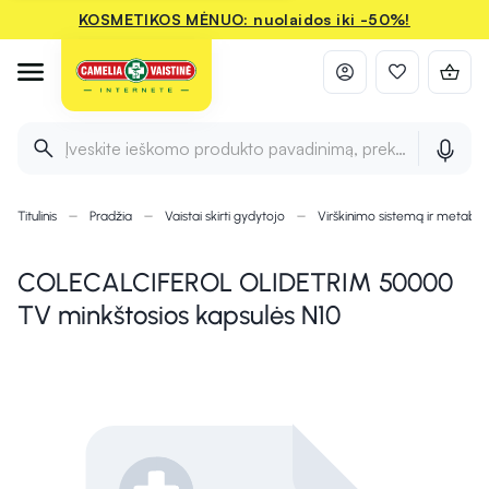
KOSMETIKOS MĖNUO: nuolaidos iki -50%!
Įveskite ieškomo produkto pavadinimą, prekės ženklą ir 
Titulinis
Pradžia
Vaistai skirti gydytojo
Virškinimo sistemą ir metaboli
COLECALCIFEROL OLIDETRIM 50000
TV minkštosios kapsulės N10