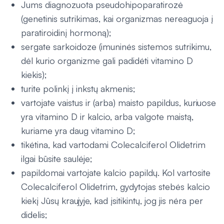
Jums diagnozuota pseudohipoparatirozė
(genetinis sutrikimas, kai organizmas nereaguoja į
paratiroidinį hormoną);
sergate sarkoidoze (imuninės sistemos sutrikimu,
dėl kurio organizme gali padidėti vitamino D
kiekis);
turite polinkį į inkstų akmenis;
vartojate vaistus ir (arba) maisto papildus, kuriuose
yra vitamino D ir kalcio, arba valgote maistą,
kuriame yra daug vitamino D;
tikėtina, kad vartodami Colecalciferol Olidetrim
ilgai būsite saulėje;
papildomai vartojate kalcio papildų. Kol vartosite
Colecalciferol Olidetrim, gydytojas stebės kalcio
kiekį Jūsų kraujyje, kad įsitikintų, jog jis nėra per
didelis;