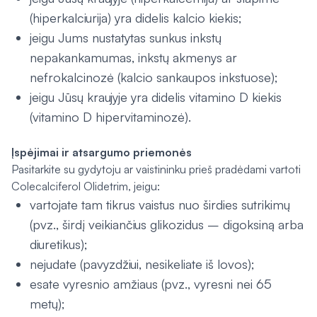
(hiperkalciurija) yra didelis kalcio kiekis;
jeigu Jums nustatytas sunkus inkstų
nepakankamumas, inkstų akmenys ar
nefrokalcinozė (kalcio sankaupos inkstuose);
jeigu Jūsų kraujyje yra didelis vitamino D kiekis
(vitamino D hipervitaminozė).
Įspėjimai ir atsargumo priemonės
Pasitarkite su gydytoju ar vaistininku prieš pradėdami vartoti
Colecalciferol Olidetrim, jeigu:
vartojate tam tikrus vaistus nuo širdies sutrikimų
(pvz., širdį veikiančius glikozidus – digoksiną arba
diuretikus);
nejudate (pavyzdžiui, nesikeliate iš lovos);
esate vyresnio amžiaus (pvz., vyresni nei 65
metų);