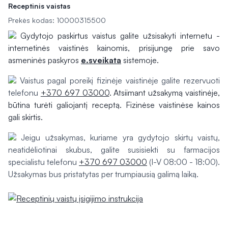
Receptinis vaistas
Prekės kodas: 10000315500
Gydytojo paskirtus vaistus galite užsisakyti internetu -
internetinės vaistinės kainomis, prisijungę prie savo
asmeninės paskyros
e.sveikata
sistemoje.
Vaistus pagal poreikį fizinėje vaistinėje galite rezervuoti
telefonu
+370 697 03000
. Atsiimant užsakymą vaistinėje,
būtina turėti galiojantį receptą. Fizinėse vaistinėse kainos
gali skirtis.
Jeigu užsakymas, kuriame yra gydytojo skirtų vaistų,
neatidėliotinai skubus, galite susisiekti su farmacijos
specialistu telefonu
+370 697 03000
(I-V 08:00 - 18:00).
Užsakymas bus pristatytas per trumpiausią galimą laiką.