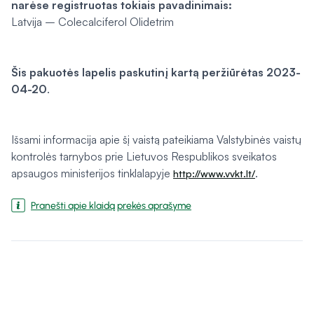
narėse registruotas tokiais pavadinimais:
Latvija – Colecalciferol Olidetrim
Šis pakuotės lapelis paskutinį kartą peržiūrėtas 2023-
04-20
.
Išsami informacija apie šį vaistą pateikiama Valstybinės vaistų
kontrolės tarnybos prie Lietuvos Respublikos sveikatos
apsaugos ministerijos tinklalapyje
.
http://www.vvkt.lt/
Pranešti apie klaidą prekės aprašyme