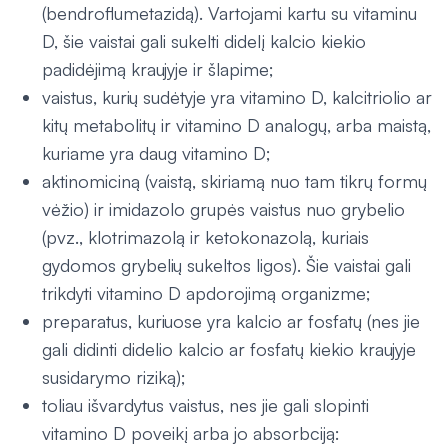
(bendroflumetazidą). Vartojami kartu su vitaminu
D, šie vaistai gali sukelti didelį kalcio kiekio
padidėjimą kraujyje ir šlapime;
vaistus, kurių sudėtyje yra vitamino D, kalcitriolio ar
kitų metabolitų ir vitamino D analogų, arba maistą,
kuriame yra daug vitamino D;
aktinomiciną (vaistą, skiriamą nuo tam tikrų formų
vėžio) ir imidazolo grupės vaistus nuo grybelio
(pvz., klotrimazolą ir ketokonazolą, kuriais
gydomos grybelių sukeltos ligos). Šie vaistai gali
trikdyti vitamino D apdorojimą organizme;
preparatus, kuriuose yra kalcio ar fosfatų (nes jie
gali didinti didelio kalcio ar fosfatų kiekio kraujyje
susidarymo riziką);
toliau išvardytus vaistus, nes jie gali slopinti
vitamino D poveikį arba jo absorbciją: