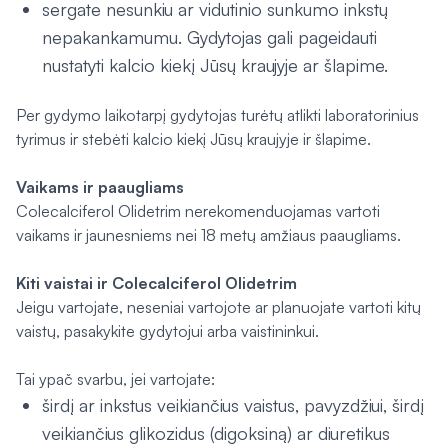
sergate nesunkiu ar vidutinio sunkumo inkstų
nepakankamumu. Gydytojas gali pageidauti
nustatyti kalcio kiekį Jūsų kraujyje ar šlapime.
Per gydymo laikotarpį gydytojas turėtų atlikti laboratorinius
tyrimus ir stebėti kalcio kiekį Jūsų kraujyje ir šlapime.
Vaikams ir paaugliams
Colecalciferol Olidetrim nerekomenduojamas vartoti
vaikams ir jaunesniems nei 18 metų amžiaus paaugliams.
Kiti vaistai ir Colecalciferol Olidetrim
Jeigu vartojate, neseniai vartojote ar planuojate vartoti kitų
vaistų, pasakykite gydytojui arba vaistininkui.
Tai ypač svarbu, jei vartojate:
širdį ar inkstus veikiančius vaistus, pavyzdžiui, širdį
veikiančius glikozidus (digoksiną) ar diuretikus