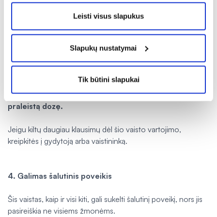
net ištikti mirtis.
Leisti visus slapukus
Pamiršus pavartoti Colecalciferol Olidetrim
Jei pamiršote suvartoti kapsules, suvartokite jas kiek
įmanoma greičiau. Kitą dozę vartokite tinkamu laiku
Slapukų nustatymai
laikydamiesi gydytojo pateiktų nurodymų. Tačiau jei beveik
atėjo laikas vartoti kitą dozę, praleistos dozės nevartokite, o
Tik būtini slapukai
kitą dozę suvartokite įprastu laiku.
Negalima vartoti dvigubos dozės norint kompensuoti
praleistą dozę.
Jeigu kiltų daugiau klausimų dėl šio vaisto vartojimo,
kreipkitės į gydytoją arba vaistininką.
4. Galimas šalutinis poveikis
Šis vaistas, kaip ir visi kiti, gali sukelti šalutinį poveikį, nors jis
pasireiškia ne visiems žmonėms.