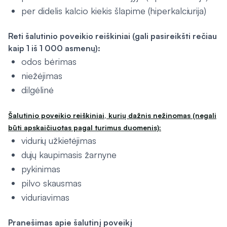
per didelis kalcio kiekis šlapime (hiperkalciurija)
Reti šalutinio poveikio reiškiniai (gali pasireikšti rečiau
kaip 1 iš 1 000 asmenų):
odos bėrimas
niežėjimas
dilgėlinė
Šalutinio poveikio reiškiniai, kurių dažnis nežinomas (negali
būti apskaičiuotas pagal turimus duomenis):
vidurių užkietėjimas
dujų kaupimasis žarnyne
pykinimas
pilvo skausmas
viduriavimas
Pranešimas apie šalutinį poveikį