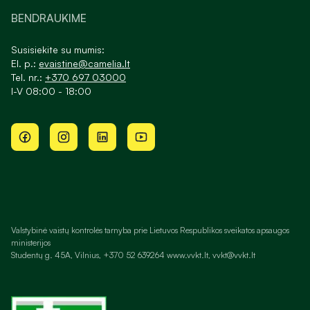
BENDRAUKIME
Susisiekite su mumis:
El. p.:
evaistine@camelia.lt
Tel. nr.:
+370 697 03000
I-V 08:00 - 18:00
Valstybinė vaistų kontrolės tarnyba prie Lietuvos Respublikos sveikatos apsaugos
ministerijos
Studentų g. 45A, Vilnius, +370 52 639264 www.vvkt.lt, vvkt@vvkt.lt