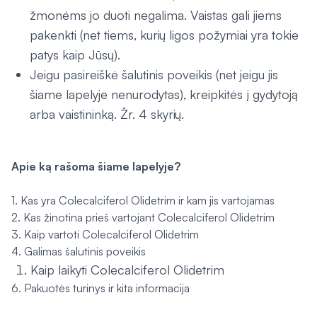
žmonėms jo duoti negalima. Vaistas gali jiems
pakenkti (net tiems, kurių ligos požymiai yra tokie
patys kaip Jūsų).
Jeigu pasireiškė šalutinis poveikis (net jeigu jis
šiame lapelyje nenurodytas), kreipkitės į gydytoją
arba vaistininką. Žr. 4 skyrių.
Apie ką rašoma šiame lapelyje?
1. Kas yra Colecalciferol Olidetrim ir kam jis vartojamas
2. Kas žinotina prieš vartojant Colecalciferol Olidetrim
3. Kaip vartoti Colecalciferol Olidetrim
4. Galimas šalutinis poveikis
Kaip laikyti Colecalciferol Olidetrim
6. Pakuotės turinys ir kita informacija