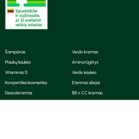
Šampūnas
Veido kremas
Plaukų kaukės
Aminorūgštys
Vitaminas D
Veido kaukės
Korėjietiška kosmetika
Eteriniai aliejai
Dezodorantas
BB ir CC kremas
Visos teisės saugomos
Privatumo taisyklės
Slapukų politika
© Camelia 2026