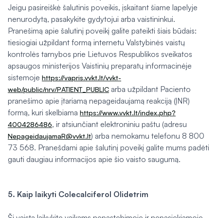
Jeigu pasireiškė šalutinis poveikis, įskaitant šiame lapelyje
nenurodytą, pasakykite gydytojui arba vaistininkui.
Pranešimą apie šalutinį poveikį galite pateikti šiais būdais:
tiesiogiai užpildant formą internetu Valstybinės vaistų
kontrolės tarnybos prie Lietuvos Respublikos sveikatos
apsaugos ministerijos Vaistinių preparatų informacinėje
sistemoje
https://vapris.vvkt.lt/vvkt-
arba užpildant Paciento
web/public/nrv/PATIENT_PUBLIC
pranešimo apie įtariamą nepageidaujamą reakciją (ĮNR)
formą, kuri skelbiama
https://www.vvkt.lt/index.php?
, ir atsiunčiant elektroniniu paštu (adresu
4004286486
) arba nemokamu telefonu 8 800
NepageidaujamaR@vvkt.lt
73 568. Pranešdami apie šalutinį poveikį galite mums padėti
gauti daugiau informacijos apie šio vaisto saugumą.
5. Kaip laikyti Colecalciferol Olidetrim
Šį vaistą laikykite vaikams nepastebimoje ir nepasiekiamoje