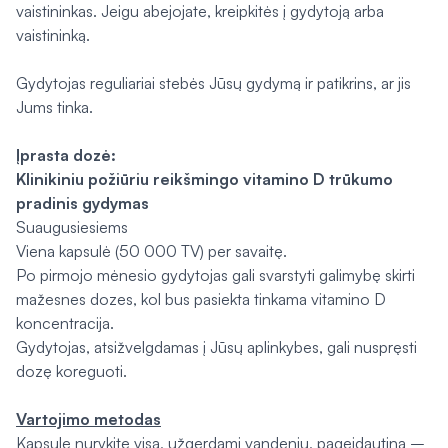
vaistininkas. Jeigu abejojate, kreipkitės į gydytoją arba
vaistininką.
Gydytojas reguliariai stebės Jūsų gydymą ir patikrins, ar jis
Jums tinka.
Įprasta dozė:
Klinikiniu požiūriu reikšmingo vitamino D trūkumo
pradinis gydymas
Suaugusiesiems
Viena kapsulė (50 000 TV) per savaitę.
Po pirmojo mėnesio gydytojas gali svarstyti galimybę skirti
mažesnes dozes, kol bus pasiekta tinkama vitamino D
koncentracija.
Gydytojas, atsižvelgdamas į Jūsų aplinkybes, gali nuspręsti
dozę koreguoti.
Vartojimo metodas
Kapsulę nurykite visą, užgerdami vandeniu, pageidautina –