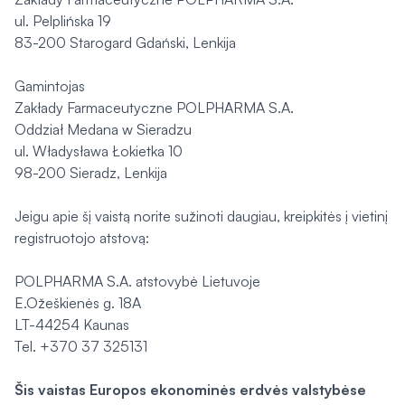
ul. Pelplińska 19
83-200 Starogard Gdański, Lenkija
Gamintojas
Zakłady Farmaceutyczne POLPHARMA S.A.
Oddział Medana w Sieradzu
ul. Władysława Łokietka 10
98-200 Sieradz, Lenkija
Jeigu apie šį vaistą norite sužinoti daugiau, kreipkitės į vietinį
registruotojo atstovą:
POLPHARMA S.A. atstovybė Lietuvoje
E.Ožeškienės g. 18A
LT-44254 Kaunas
Tel. +370 37 325131
Šis vaistas Europos ekonominės erdvės valstybėse