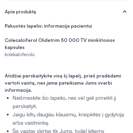
expand_more
Apie produktą
Pakuotės lapelis: informacija pacientui
Colecalciferol Olidetrim 50 000 TV minkštosios
kapsulės
kolekalciferolis
Atidžiai perskaitykite visą šį lapelį, prieš pradėdami
vartoti vaistą, nes jame pateikiama Jums svarbi
informacija.
Neišmeskite šio lapelio, nes vėl gali prireikti jį
perskaityti.
Jeigu kiltų daugiau klausimų, kreipkitės į gydytoją
arba vaistininką.
Šis vaistas skirtas tik Jums, todėl kitiems