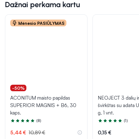
Dažnai perkama kartu
Mėnesio PASIŪLYMAS
-50%
ACONITUM maisto papildas
NEOJECT 3 dalių in
SUPERIOR MAGNIS + B6, 30
švirkštas su adata U
kaps.
g, 1 vnt.
(8)
(1)
Įvertinimas 5.0 iš 5
Įvertinimas 5.0 iš 5
5,44 €
10,89 €
0,15 €