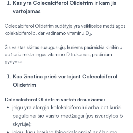
Kas yra Colecalciferol Olidetrim ir kam jis
vartojamas
Colecalciferol Olidetrim sudėtyje yra veikliosios medžiagos
kolekalciferolio, dar vadinamo vitaminu D
.
3
Šis vaistas skirtas suaugusiųjų, kuriems pasireiškia klinikiniu
požiūriu reikšmingas vitamino D trūkumas, pradiniam
gydymui.
Kas žinotina prieš vartojant Colecalciferol
Olidetrim
Colecalciferol Olidetrim vartoti draudžiama:
jeigu yra alergija kolekalciferoliui arba bet kuriai
pagalbinei šio vaisto medžiagai (jos išvardytos 6
skyriuje);
jeigu Jūsų kraujyje (hiperkalcemija) ar šlapime