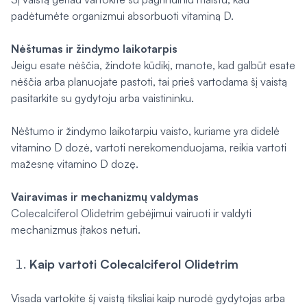
padėtumėte organizmui absorbuoti vitaminą D.
Nėštumas ir žindymo laikotarpis
Jeigu esate nėščia, žindote kūdikį, manote, kad galbūt esate
nėščia arba planuojate pastoti, tai prieš vartodama šį vaistą
pasitarkite su gydytoju arba vaistininku.
Nėštumo ir žindymo laikotarpiu vaisto, kuriame yra didelė
vitamino D dozė, vartoti nerekomenduojama, reikia vartoti
mažesnę vitamino D dozę.
Vairavimas ir mechanizmų valdymas
Colecalciferol Olidetrim gebėjimui vairuoti ir valdyti
mechanizmus įtakos neturi.
Kaip vartoti Colecalciferol Olidetrim
Visada vartokite šį vaistą tiksliai kaip nurodė gydytojas arba