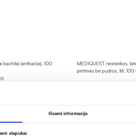
ai bachilai (antbačiai), 100
MEDIQUEST nesterilios, lat
pirštinės be pudros, M, 100 
(1)
.0 iš 5
6,29 €
OMA NUOLAIDA
% PAPILDOMA NUOLAIDA
Į krepšelį
Į krepšelį
Išsami informacija
jami slapukai