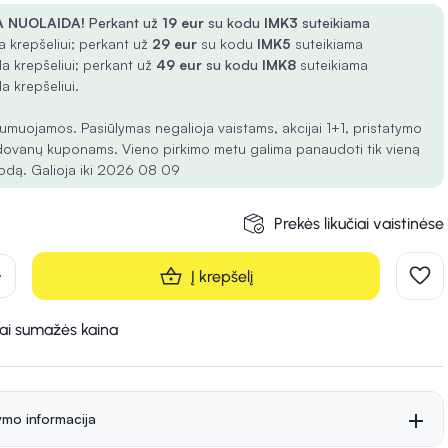
 NUOLAIDA!
Perkant už
19 eur
su kodu
IMK3
suteikiama
 krepšeliui; perkant už
29 eur
su kodu
IMK5
suteikiama
a krepšeliui; perkant už
49 eur
su kodu
IMK8
suteikiama
a krepšeliui.
umuojamos. Pasiūlymas negalioja vaistams, akcijai 1+1, pristatymo
dovanų kuponams. Vieno pirkimo metu galima panaudoti tik vieną
odą. Galioja iki 2026 08 09
Prekės likučiai vaistinėse
d
Į krepšelį
kai sumažės kaina
ymo informacija