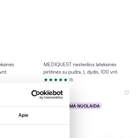
eksinės
MEDIQUEST nesterilios lateksinės
vnt.
pirštinės su pudra, L dydis, 100 vnt.
(1)
Įvertinimas 5.0 iš 5
8,69 €
% PAPILDOMA NUOLAIDA
Į krepšelį
Apie