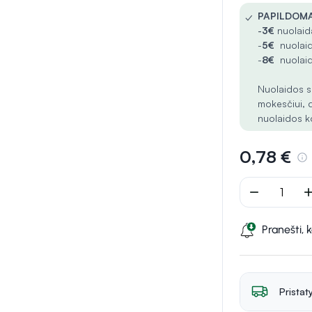
✓
PAPILDOMA
-
3€
nuolaida
-
5€
nuolaid
-
8€
nuolaid
Nuolaidos s
mokesčiui, 
nuolaidos k
0,78 €
remove
ad
Pranešti, 
Pristat