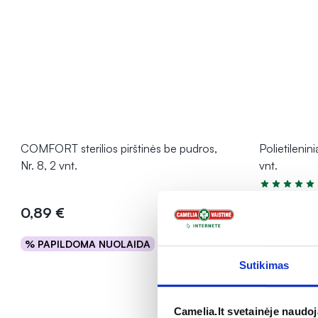
COMFORT sterilios pirštinės be pudros,
Polietilenini
Nr. 8, 2 vnt.
vnt.
Įvertinimas 5
0,89 €
5,69 €
% PAPILDOMA NUOLAIDA
% PAPILD
Į krepšelį
Sutikimas
Camelia.lt svetainėje naudo