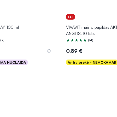
1+1
Y, 100 ml
VIVAVIT maisto papildas A
ANGLIS, 10 tab.
(7)
(14)
.0 iš 5
Įvertinimas 5.0 iš 5
0,89 €
OMA NUOLAIDA
Antra prekė - NEMOKAMAI!
Į krepšelį
Į krepšelį