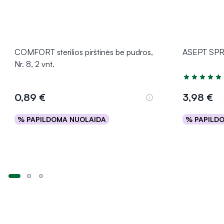
COMFORT sterilios pirštinės be pudros,
ASEPT SPRA
Nr. 8, 2 vnt.
Įvertinimas 5
0,89 €
3,98 €
% PAPILDOMA NUOLAIDA
% PAPILD
Į krepšelį