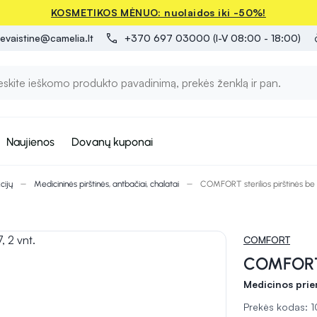
KOSMETIKOS MĖNUO: nuolaidos iki -50%!
evaistine@camelia.lt
+370 697 03000 (I-V 08:00 - 18:00)
Naujienos
Dovanų kuponai
cijų
Medicininės pirštinės, antbačiai, chalatai
COMFORT sterilios pirštinės be p
COMFORT
COMFORT s
Medicinos pri
Prekės kodas: