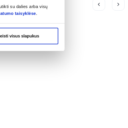
tikti su dalies arba visų
vatumo taisyklėse
.
eisti visus slapukus