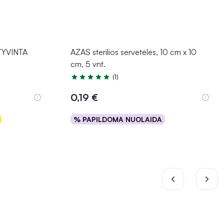
KTYVINTA
AZAS sterilios servetėlės, 10 cm x 10
cm, 5 vnt.
(1)
Įvertinimas 5.0 iš 5
0,19 €
% PAPILDOMA NUOLAIDA
Į krepšelį