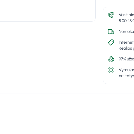
Vaistini
8:00-18:
Nemokam
Internet
Realios 
97% užsa
Vyraujan
pristat