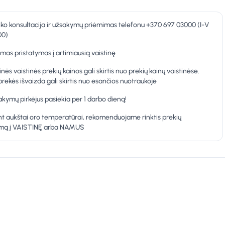
nko konsultacija ir užsakymų priėmimas telefonu +370 697 03000 (I-V
00)
as pristatymas į artimiausią vaistinę
inės vaistinės prekių kainos gali skirtis nuo prekių kainų vaistinėse.
prekės išvaizda gali skirtis nuo esančios nuotraukoje
kymų pirkėjus pasiekia per 1 darbo dieną!
t aukštai oro temperatūrai, rekomenduojame rinktis prekių
ymą į VAISTINĘ arba NAMUS