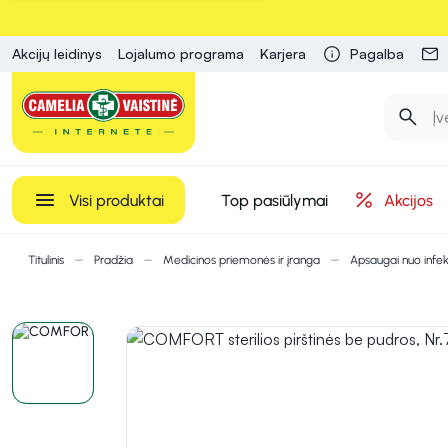
Akcijų leidinys
Lojalumo programa
Karjera
Pagalba
Visi produktai
Top pasiūlymai
Akcijos
Titulinis
Pradžia
Medicinos priemonės ir įranga
Apsaugai nuo infek