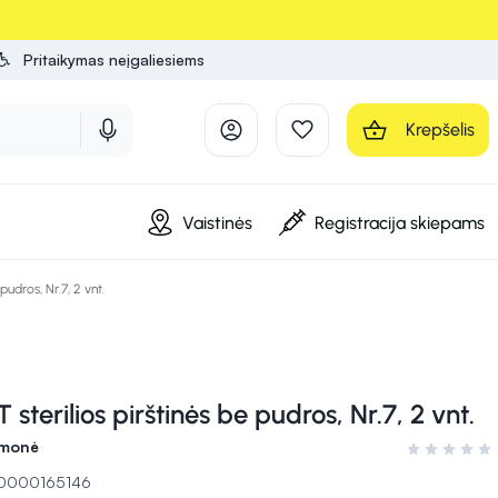
Pritaikymas neįgaliesiems
Krepšelis
Vaistinės
Registracija skiepams
udros, Nr.7, 2 vnt.
terilios pirštinės be pudros, Nr.7, 2 vnt.
emonė
Įvertinimas 0
 10000165146