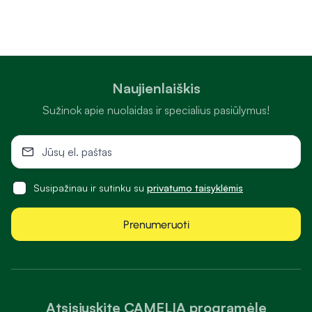
Naujienlaiškis
Sužinok apie nuolaidas ir specialius pasiūlymus!
Susipažinau ir sutinku su
privatumo taisyklėmis
Prenumeruoti
Atsisiųskite CAMELIA programėlę