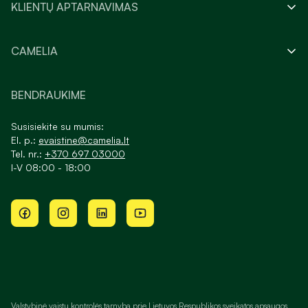
KLIENTŲ APTARNAVIMAS
CAMELIA
BENDRAUKIME
Susisiekite su mumis:
El. p.:
evaistine@camelia.lt
Tel. nr.:
+370 697 03000
I-V 08:00 - 18:00
Valstybinė vaistų kontrolės tarnyba prie Lietuvos Respublikos sveikatos apsaugos