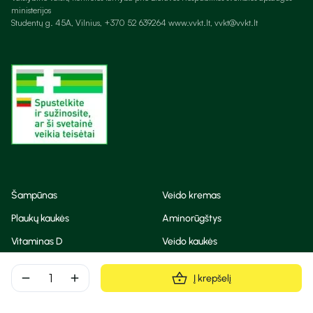
ministerijos
Studentų g. 45A, Vilnius, +370 52 639264 www.vvkt.lt, vvkt@vvkt.lt
Šampūnas
Veido kremas
Plaukų kaukės
Aminorūgštys
Vitaminas D
Veido kaukės
Korėjietiška kosmetika
Eteriniai aliejai
remove
add
Į krepšelį
Dezodorantas
BB ir CC kremas