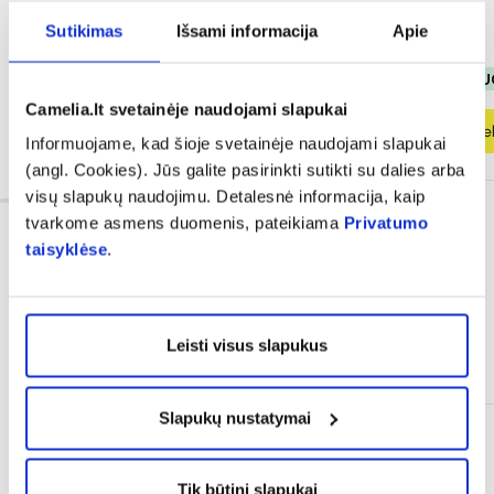
Įvertinimas 5.0 iš 5
Sutikimas
Išsami informacija
Apie
12,37 €
6,78 €
8,48 €
% PAPILDOMA NUOLAIDA
% PAPILDOMA NU
Camelia.lt svetainėje naudojami slapukai
Į krepšelį
Į krepšel
Informuojame, kad šioje svetainėje naudojami slapukai
(angl. Cookies). Jūs galite pasirinkti sutikti su dalies arba
visų slapukų naudojimu. Detalesnė informacija, kaip
tvarkome asmens duomenis, pateikiama
Privatumo
taisyklėse
.
Leisti visus slapukus
Dažnai perkama kartu
Slapukų nustatymai
Tik būtini slapukai