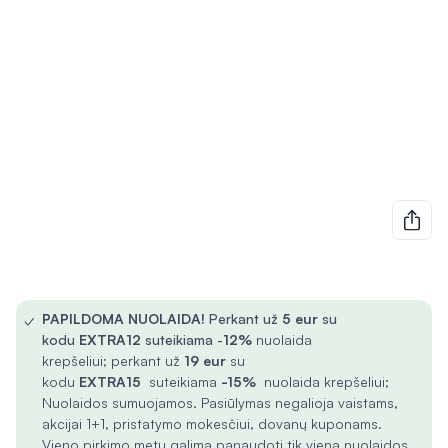
✓
PAPILDOMA NUOLAIDA!
Perkant už
5
eur
su
kodu
EXTRA12
suteikiama -
12%
nuolaida
krepšeliui; perkant už
19 eur
su
kodu
EXTRA15
suteikiama
-15%
nuolaida krepšeliui;
Nuolaidos sumuojamos. Pasiūlymas negalioja vaistams,
akcijai 1+1, pristatymo mokesčiui, dovanų kuponams.
Vieno pirkimo metu galima panaudoti tik vieną nuolaidos