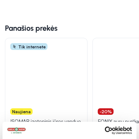
Panašios prekės
Tik internete
Naujiena
-20%
ISOMAR izotoninis jūros vanduo,
FONIX ausų purška
100 ml
HYGIENE, 30 ml
(1)