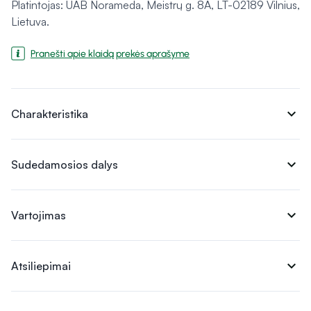
Platintojas: UAB Norameda, Meistrų g. 8A, LT-02189 Vilnius,
Lietuva.
Pranešti apie klaidą prekės aprašyme
expand_more
Charakteristika
expand_more
Sudedamosios dalys
expand_more
Vartojimas
expand_more
Atsiliepimai