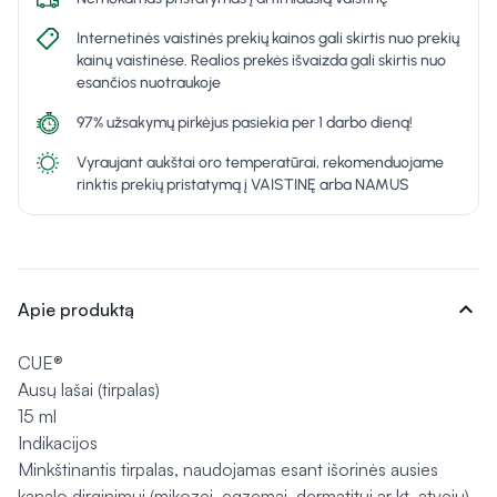
Internetinės vaistinės prekių kainos gali skirtis nuo prekių
kainų vaistinėse. Realios prekės išvaizda gali skirtis nuo
esančios nuotraukoje
97% užsakymų pirkėjus pasiekia per 1 darbo dieną!
Vyraujant aukštai oro temperatūrai, rekomenduojame
rinktis prekių pristatymą į VAISTINĘ arba NAMUS
expand_more
Apie produktą
CUE®
Ausų lašai (tirpalas)
15 ml
Indikacijos
Minkštinantis tirpalas, naudojamas esant išorinės ausies
kanalo dirginimui (mikozei, egzemai, dermatitui ar kt. atveju).