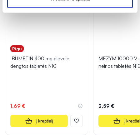
Pigu
IBUMETIN 400 mg plėvele
MEZYM 10000 V s
dengtos tabletės N10
neirios tabletės N1
1,69 €
2,59 €
Į krepšelį
Į krepšel