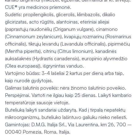
CUE® yra medicinos priemonė.
Sudėtis: propilengikolis, glicerolis, klimbazolis, dikalio
glicirizatas, acto rūgštis, alantoinas, eteriniai aliejai
(paprastųjų raudonėlių (Origanum vulgare), cinamono
(Cinnamonum zeylanicum), kvapiųjų rozmarinų (Rosmarinus
officinalis), tikrųjų levandų (Lavandula officinalis), pipirmėčių
(Mentha piperita), citrinų (Citrus limonium), kanadinės
auksašaknės (Hydrastis canadensis), europinio alyvmedžio
(Olea europaea)), išgrynintas vanduo.
Vartojimo būdas: 3-4 lašeliai 2 kartus per dieną arba taip,
kaip nurodė gydytojas.
Galimas šalutinis poveikis: nėra žinomo šalutinio poveikio.
Perspėjimai. Vartoti ne ilgiau kaip 25 dienas. Laikyti kambario
temperatūroje sausoje vietoje.
Buteliuką laikyti sandariai uždarytą. Kad į tirpalą nepatektų
mikroorganizmų, buteliuko lašintuvo galiuku nieko neliesti.
Gamintojas: D.M.G. Italija Srl., Via Laurentina, km 26, 700 –
00040 Pomezia, Roma, Italija.