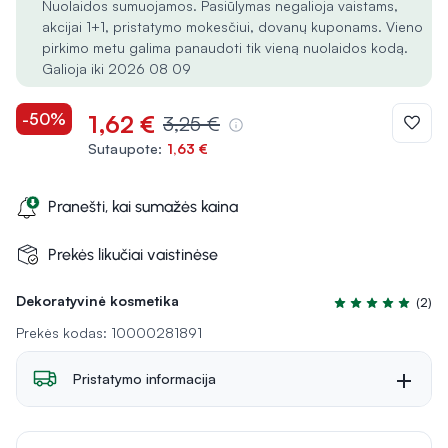
Nuolaidos sumuojamos. Pasiūlymas negalioja vaistams,
akcijai 1+1, pristatymo mokesčiui, dovanų kuponams. Vieno
pirkimo metu galima panaudoti tik vieną nuolaidos kodą.
Galioja iki 2026 08 09
-50%
1,62 €
3,25 €
Sutaupote:
1,63 €
Pranešti, kai sumažės kaina
Prekės likučiai vaistinėse
Dekoratyvinė kosmetika
(2)
Įvertinimas 5.0 iš
Prekės kodas: 10000281891
Pristatymo informacija