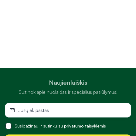
Naujienlaiškis
Sužinok apie nuolaidas ir specialius pasiūlymus!
Susipažinau ir sutinku su
privatumo taisyklėmis