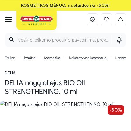
KOSMETIKOS MĖNUO: nuolaidos iki -50%!
Įveskite ieškomo produkto pavadinimą, prekės ženklą ir 
Titulinis
Pradžia
Kosmetika
Dekoratyvinė kosmetika
Nagams
DELIA
DELIA nagų aliejus BIO OIL
STRENGTHENING, 10 ml
-50%