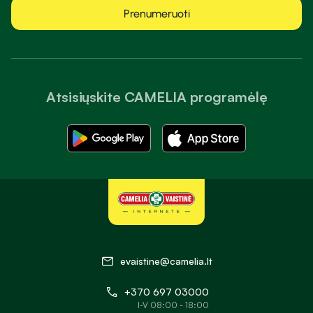
Prenumeruoti
Atsisiųskite CAMELIA programėlę
evaistine@camelia.lt
+370 697 03000
I-V 08:00 - 18:00