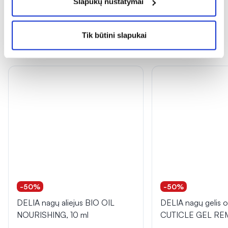
Slapukų nustatymai
Tik būtini slapukai
Dažnai perkama kartu
-50%
-50%
DELIA nagų aliejus BIO OIL
DELIA nagų gelis od
NOURISHING, 10 ml
CUTICLE GEL REM