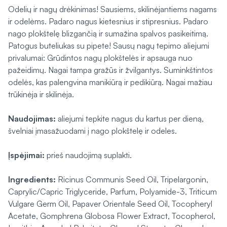
Odelių ir nagų drėkinimas! Sausiems, skilinėjantiems nagams
ir odelėms. Padaro nagus kietesnius ir stipresnius. Padaro
nago plokštelę blizgančią ir sumažina spalvos pasikeitimą.
Patogus buteliukas su pipete! Sausų nagų tepimo aliejumi
privalumai: Grūdintos nagų plokštelės ir apsauga nuo
pažeidimų. Nagai tampa gražūs ir žvilgantys. Suminkštintos
odelės, kas palengvina manikiūrą ir pedikiūrą. Nagai mažiau
trūkinėja ir skilinėja.
Naudojimas:
aliejumi tepkite nagus du kartus per dieną,
švelniai įmasažuodami į nago plokštelę ir odeles.
Įspėjimai:
prieš naudojimą suplakti.
Ingredients:
Ricinus Communis Seed Oil, Tripelargonin,
Caprylic/Capric Triglyceride, Parfum, Polyamide-3, Triticum
Vulgare Germ Oil, Papaver Orientale Seed Oil, Tocopheryl
Acetate, Gomphrena Globosa Flower Extract, Tocopherol,