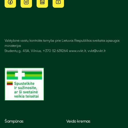
Valstybinė vaistų kontrolės tarnyba prie Lietuvos Respublikos sveikatos apsaugos
ministerijos
Studentų g. 45A, Vilnius, +370 52 639264 www.vvkt.lt, vvkt@vvkt.lt
Šampūnas
Veido kremas