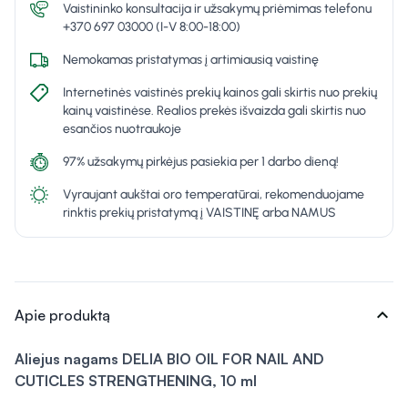
Vaistininko konsultacija ir užsakymų priėmimas telefonu
+370 697 03000 (I-V 8:00-18:00)
Nemokamas pristatymas į artimiausią vaistinę
Internetinės vaistinės prekių kainos gali skirtis nuo prekių
kainų vaistinėse. Realios prekės išvaizda gali skirtis nuo
esančios nuotraukoje
97% užsakymų pirkėjus pasiekia per 1 darbo dieną!
Vyraujant aukštai oro temperatūrai, rekomenduojame
rinktis prekių pristatymą į VAISTINĘ arba NAMUS
expand_more
Apie produktą
Aliejus nagams DELIA BIO OIL FOR NAIL AND
CUTICLES STRENGTHENING, 10 ml