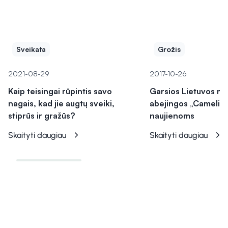
Sveikata
Grožis
2021-08-29
2017-10-26
Kaip teisingai rūpintis savo
Garsios Lietuvos mo
nagais, kad jie augtų sveiki,
abejingos „Camelia“
stiprūs ir gražūs?
naujienoms
Skaityti daugiau
Skaityti daugiau