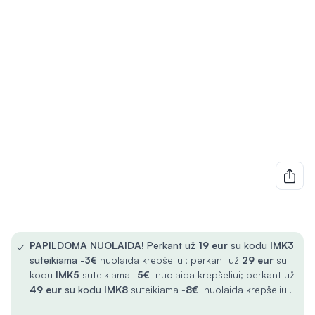
✓
PAPILDOMA NUOLAIDA!
Perkant už
19 eur
su kodu
IMK3
suteikiama -
3€
nuolaida krepšeliui; perkant už
29 eur
su
kodu
IMK5
suteikiama -
5€
nuolaida krepšeliui; perkant už
49 eur
su kodu
IMK8
suteikiama -
8€
nuolaida krepšeliui.