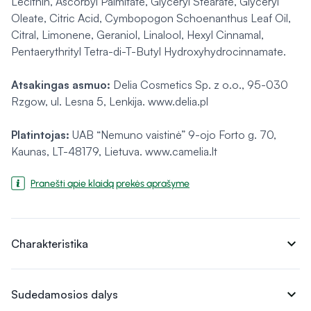
Lecithin, Ascorbyl Palmitate, Glyceryl Stearate, Glyceryl
Oleate, Citric Acid, Cymbopogon Schoenanthus Leaf Oil,
Citral, Limonene, Geraniol, Linalool, Hexyl Cinnamal,
Pentaerythrityl Tetra-di-T-Butyl Hydroxyhydrocinnamate.
Atsakingas asmuo:
Delia Cosmetics Sp. z o.o., 95-030
Rzgow, ul. Lesna 5, Lenkija. www.delia.pl
Platintojas:
UAB “Nemuno vaistinė” 9-ojo Forto g. 70,
Kaunas, LT-48179, Lietuva. www.camelia.lt
Pranešti apie klaidą prekės aprašyme
expand_more
Charakteristika
expand_more
Sudedamosios dalys