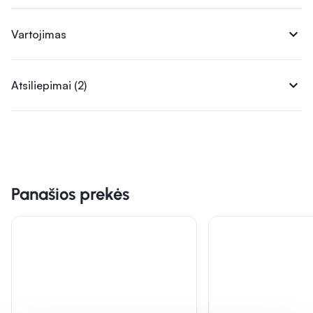
expand_more
Vartojimas
expand_more
Atsiliepimai (2)
Panašios prekės