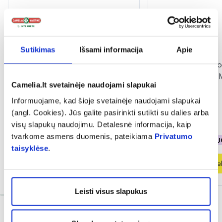
-50%
-50%
Sutikimas
Išsami informacija
Apie
DELIA nagų aliejus BIO OIL
DELIA nagų gelis od
NOURISHING, 10 ml
CUTICLE GEL REM
Camelia.lt svetainėje naudojami slapukai
Informuojame, kad šioje svetainėje naudojami slapukai
(1)
Įvertinimas 5.0 iš 5
(angl. Cookies). Jūs galite pasirinkti sutikti su dalies arba
1,62 €
3,25 €
1,62 €
3,25 €
visų slapukų naudojimu. Detalesnė informacija, kaip
tvarkome asmens duomenis, pateikiama
Privatumo
% PAPILDOMA NUOLAIDA
% PAPILDOMA NU
taisyklėse
.
Į krepšelį
Į krepšel
Leisti visus slapukus