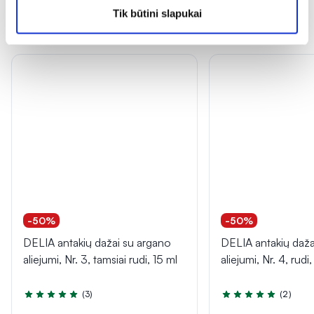
Tik būtini slapukai
Dažnai perkama kartu
-50%
-50%
DELIA antakių dažai su argano
DELIA antakių daža
aliejumi, Nr. 3, tamsiai rudi, 15 ml
aliejumi, Nr. 4, rudi
(3)
(2)
Įvertinimas 5.0 iš 5
Įvertinimas 5.0 iš 5