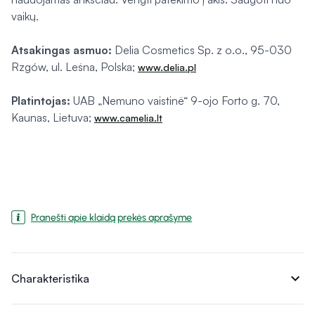
vaikų.
Atsakingas asmuo:
Delia Cosmetics Sp. z o.o., 95-030
Rzgów, ul. Leśna, Polska;
www.delia.pl
Platintojas:
UAB „Nemuno vaistinë“ 9-ojo Forto g. 70,
Kaunas, Lietuva;
www.camelia.lt
Pranešti apie klaidą prekės aprašyme
expand_more
Charakteristika