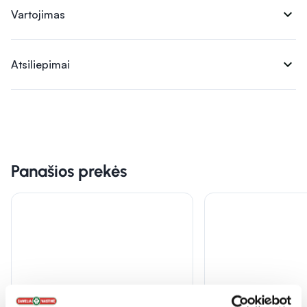
expand_more
Vartojimas
expand_more
Atsiliepimai
Panašios prekės