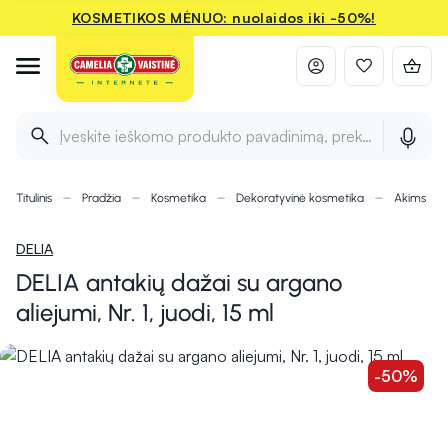
KOSMETIKOS MĖNUO: nuolaidos iki -50%!
Įveskite ieškomo produkto pavadinimą, prekės ženklą ir 
Titulinis
Pradžia
Kosmetika
Dekoratyvinė kosmetika
Akims
DELIA
DELIA antakių dažai su argano
aliejumi, Nr. 1, juodi, 15 ml
-50%