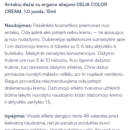
Antakių dažai su argano aliejumi DELIA COLOR
CREAM, 1.0 juoda, 15ml
Naudojimas:
Pašalinkite kosmetikos priemones nuo
antakių. Odą aplink akis patepti riebiu kremu – tai apsaugos
ją nuo nudažymo. Dubenėlyje aplikatoriumi sumaišykite apie
1 cm dažomojo kremo iš tūbelės su 5-6 lašų aktyviklio iš
buteliuko. Maišyti iki vienalytės konsistencijos. Dažymo
trukmė yra nuo 5 iki 10 minučių. Kuo ilgesnė dažymo
trukmė, tuo tamsesnis dažymo efektas. Chna dažus
pirmiausia nuvalyti makiažo valikliu, po to nuplauti vandeniu.
Baigus procedūrą rekomenduojama odą patepti
drėkinamuoju kremu. Dažomojo efekto tvarumui užtikrinti
būtina laikytis nurodyto naudojimo būdo (dažomojo kremo
ir aktyviklio santykio 1:1).
Įspėjimai:
Visada atlikite alergijos testą 48 valandas prieš
kiekvieną naudojimą, net jei panašus produktas buvo
naudojamas ankščiau. Vengti patekimo į akis. Saugoti nuo