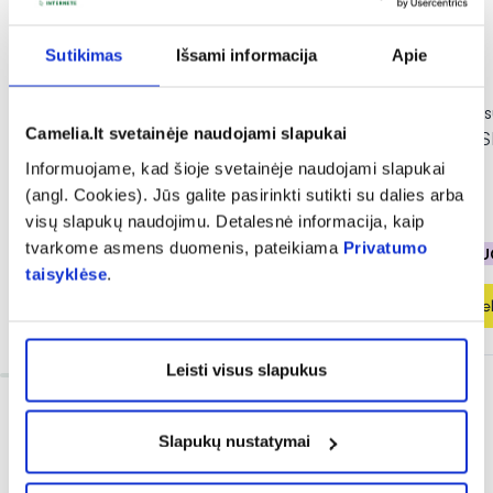
Sutikimas
Išsami informacija
Apie
-50%
-50%
DELIA antakius fiksuojantis
DELIA antakius fiks
Camelia.lt svetainėje naudojami slapukai
muilas PERFECT SHAPER,
muilas PERFECT 
juodas, 10 ml
rudas, 10 ml
Informuojame, kad šioje svetainėje naudojami slapukai
(angl. Cookies). Jūs galite pasirinkti sutikti su dalies arba
2,49 €
4,99 €
2,49 €
4,99 €
visų slapukų naudojimu. Detalesnė informacija, kaip
tvarkome asmens duomenis, pateikiama
Privatumo
% PAPILDOMA NUOLAIDA
% PAPILDOMA NU
taisyklėse
.
Į krepšelį
Į krepšel
Leisti visus slapukus
Slapukų nustatymai