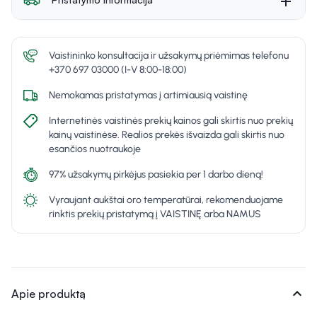
Vaistininko konsultacija ir užsakymų priėmimas telefonu
+370 697 03000 (I-V 8:00-18:00)
Nemokamas pristatymas į artimiausią vaistinę
Internetinės vaistinės prekių kainos gali skirtis nuo prekių
kainų vaistinėse. Realios prekės išvaizda gali skirtis nuo
esančios nuotraukoje
97% užsakymų pirkėjus pasiekia per 1 darbo dieną!
Vyraujant aukštai oro temperatūrai, rekomenduojame
rinktis prekių pristatymą į VAISTINĘ arba NAMUS
expand_more
Apie produktą