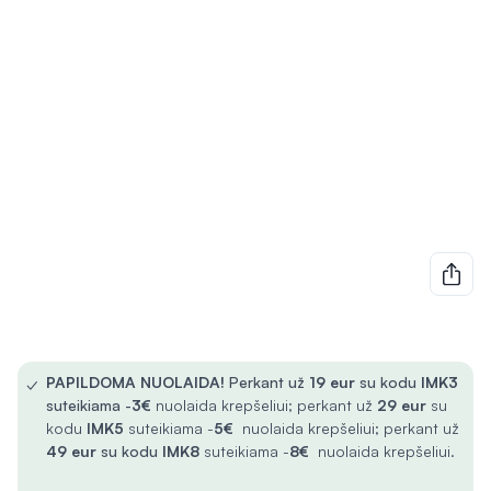
✓
PAPILDOMA NUOLAIDA!
Perkant už
19 eur
su kodu
IMK3
suteikiama -
3€
nuolaida krepšeliui; perkant už
29 eur
su
kodu
IMK5
suteikiama -
5€
nuolaida krepšeliui; perkant už
49 eur
su kodu
IMK8
suteikiama -
8€
nuolaida krepšeliui.