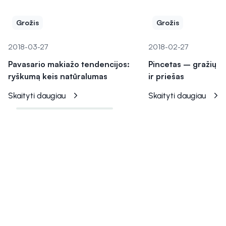
Grožis
Grožis
2018-03-27
2018-02-27
Pavasario makiažo tendencijos:
Pincetas – gražių a
ryškumą keis natūralumas
ir priešas
Skaityti daugiau
Skaityti daugiau