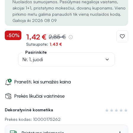
Nuolaidos sumuojamos. Pasiūlymas negalioja vaistams,
akcijai 1+1, pristatymo mokesčiui, dovanų kuponams. Vieno
pirkimo metu galima panaudoti tik vieną nuolaidos kodą.
Galioja iki 2026 08 09
-50%
1,42 €
2,85 €
Sutaupote:
1,43 €
Pasirinkite
Nr. 1, juodi
Pranešti, kai sumažės kaina
Prekės likučiai vaistinėse
Dekoratyvinė kosmetika
Įvertinimas 0 i
Prekės kodas: 10000175262
Pristatymo informacija