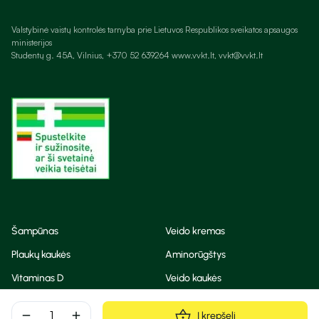
Valstybinė vaistų kontrolės tarnyba prie Lietuvos Respublikos sveikatos apsaugos
ministerijos
Studentų g. 45A, Vilnius, +370 52 639264 www.vvkt.lt, vvkt@vvkt.lt
Šampūnas
Veido kremas
Plaukų kaukės
Aminorūgštys
Vitaminas D
Veido kaukės
Korėjietiška kosmetika
Eteriniai aliejai
remove
add
Į krepšelį